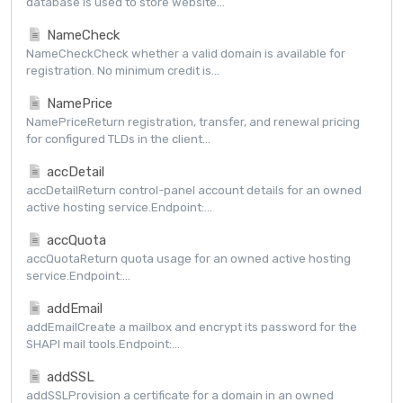
database is used to store website...
NameCheck
NameCheckCheck whether a valid domain is available for
registration. No minimum credit is...
NamePrice
NamePriceReturn registration, transfer, and renewal pricing
for configured TLDs in the client...
accDetail
accDetailReturn control-panel account details for an owned
active hosting service.Endpoint:...
accQuota
accQuotaReturn quota usage for an owned active hosting
service.Endpoint:...
addEmail
addEmailCreate a mailbox and encrypt its password for the
SHAPI mail tools.Endpoint:...
addSSL
addSSLProvision a certificate for a domain in an owned