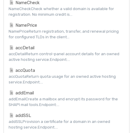
NameCheck
NameCheckCheck whether a valid domain is available for
registration. No minimum credit is...
NamePrice
NamePriceReturn registration, transfer, and renewal pricing
for configured TLDs in the client...
accDetail
accDetailReturn control-panel account details for an owned
active hosting service.Endpoint:...
accQuota
accQuotaReturn quota usage for an owned active hosting
service.Endpoint:...
addEmail
addEmailCreate a mailbox and encrypt its password for the
SHAPI mail tools.Endpoint:...
addSSL
addSSLProvision a certificate for a domain in an owned
hosting service.Endpoint:...