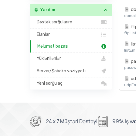
do
Yardım
domain
Dəstək sorğularım
ft
ftpLis
Elanlar
lis
Məlumat bazası
listEm
Yüklənilənlər
pa
passw
Server/Şəbəkə vəziyyəti
ud
Yeni sorğu aç
udpEma
24 x 7 Müştəri Dəstəyi
99% iş va