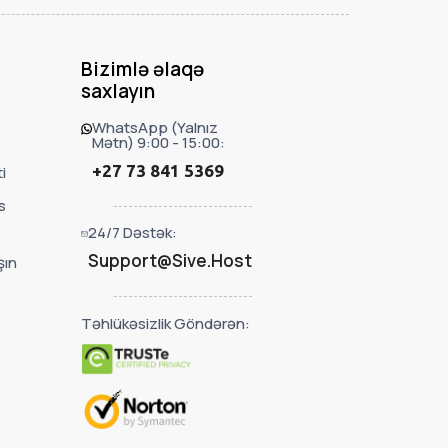
Bizimlə əlaqə
saxlayın
WhatsApp (Yalnız
Mətn) 9:00 - 15:00:
+27 73 841 5369
i
s
24/7 Dəstək:
Support@Sive.Host
şın
Təhlükəsizlik Göndərən: