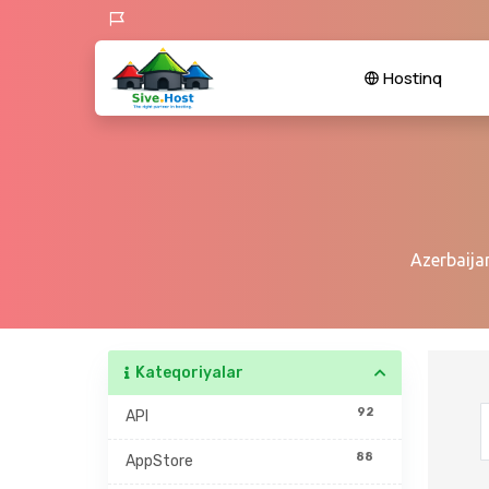
Hostinq
Azerbaija
Kateqoriyalar
92
API
88
AppStore