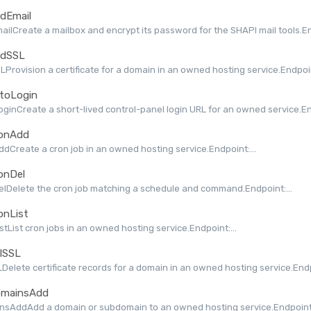
dEmail
ilCreate a mailbox and encrypt its password for the SHAPI mail tools.End
dSSL
Provision a certificate for a domain in an owned hosting service.Endpoint
toLogin
ginCreate a short-lived control-panel login URL for an owned service.End
onAdd
dCreate a cron job in an owned hosting service.Endpoint:...
onDel
lDelete the cron job matching a schedule and command.Endpoint:...
onList
stList cron jobs in an owned hosting service.Endpoint:...
lSSL
Delete certificate records for a domain in an owned hosting service.Endpo
mainsAdd
nsAddAdd a domain or subdomain to an owned hosting service.Endpoint: