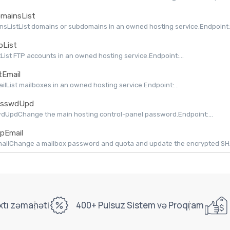
mainsList
sListList domains or subdomains in an owned hosting service.Endpoint:.
pList
tList FTP accounts in an owned hosting service.Endpoint:...
tEmail
ailList mailboxes in an owned hosting service.Endpoint:...
sswdUpd
dUpdChange the main hosting control-panel password.Endpoint:...
pEmail
ilChange a mailbox password and quota and update the encrypted SHAPI
xtı zəmanəti
400+ Pulsuz Sistem və Proqram