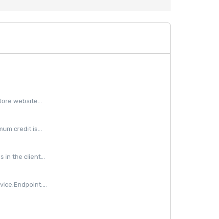
ore website...
m credit is...
in the client...
ice.Endpoint:...