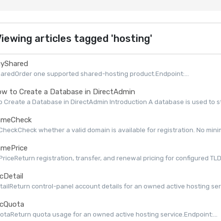
iewing articles tagged 'hosting'
yShared
aredOrder one supported shared-hosting product.Endpoint:...
w to Create a Database in DirectAdmin
 Create a Database in DirectAdmin Introduction A database is used to st
meCheck
eckCheck whether a valid domain is available for registration. No minimu
mePrice
iceReturn registration, transfer, and renewal pricing for configured TLDs 
cDetail
ailReturn control-panel account details for an owned active hosting serv
cQuota
taReturn quota usage for an owned active hosting service.Endpoint:...