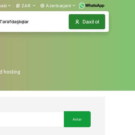
sab
ZAR
Azerbaijani
Daxil ol
Tərəfdaşlıqlar
ed hosting