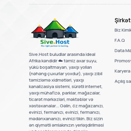
Şirkət
Biz Kimi
F.A.Q
Data Mə
Sive.Host buludlar arasında ideal
Afrika kəndidir ☁️ təmiz axar suyu,
Promosy
yükü boşaltmayan, yaxşı yolları
Karyera
(nəhəng çuxurlar yoxdur), yaxşı zibil
təmizləmə xidmətləri, yaxşı
Açılış sa
kanalizasiya sistemi, sürətli internet,
yaxşı mühafizə, parklar, mağazalar,
ticarət mərkəzləri, məktəblər və
xəstəxanalar... Gəlin, öz mağazanızı,
evinizi, fermanızı, evinizi, fermanızı,
mədənxananızı, evinizi tikin. Biz sizin
ən qiymətli əmlakınızın yerləşdirilməsi