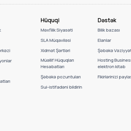
Hüquqi
Dəstək
k
Məxfilik Siyasəti
Bilik bazası
SLA Müqaviləsi
Elanlar
rkəzi
Xidmət Şərtləri
Şəbəkə Vəziyyət
Müəllif Hüquqları
Hosting Busines
onlar
Hesabatları
elektron kitab
Şəbəkə pozuntuları
Fikirlərinizi payla
atları
Sui-istifadəni bildirin