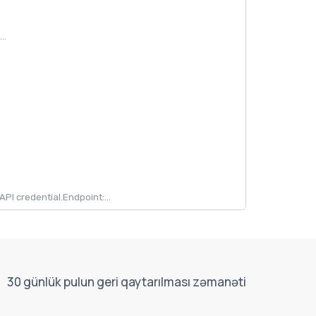
..
 credential.Endpoint:...
30 günlük pulun geri qaytarılması zəmanəti