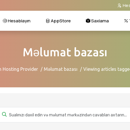
He
Hesablayın
AppStore
Saxlama
Məlumat bazası
n Hosting Provider
Məlumat bazası
Viewing articles tagg