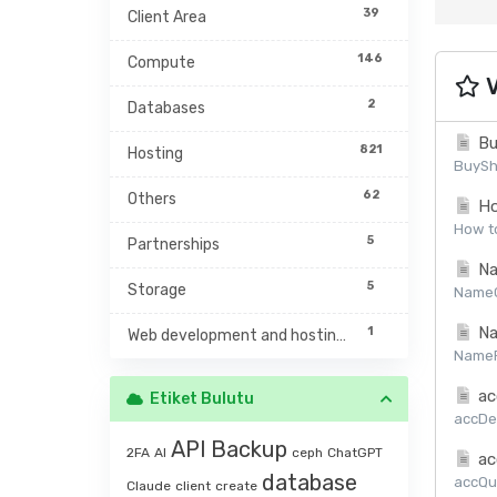
39
Client Area
146
Compute
V
2
Databases
Bu
821
Hosting
BuySh
62
Others
Ho
How to
5
Partnerships
Na
5
Storage
NameCh
Na
1
Web development and hosting management
NamePr
ac
Etiket Bulutu
accDet
API
Backup
2FA
AI
ceph
ChatGPT
ac
database
accQuo
Claude
client
create