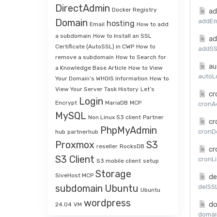
DirectAdmin
Docker Registry
ad
Domain
addEma
hosting
Email
How to add
a subdomain
How to Install an SSL
ad
Certificate (AutoSSL) in CWP
How to
addSSL
remove a subdomain
How to Search for
au
a Knowledge Base Article
How to View
autoLo
Your Domain’s WHOIS Information
How to
View Your Server Task History
Let’s
cr
Login
Encrypt
MariaDB
MCP
cronAd
MySQL
Non Linux S3 client
Partner
cr
PhpMyAdmin
cronDe
hub
partnerhub
Proxmox
S3
reseller
RocksDB
cr
S3 Client
cronLi
S3 mobile client
setup
Storage
SiveHost MCP
de
subdomain
Ubuntu
delSSL
Ubuntu
wordpress
do
24.04
VM
domai