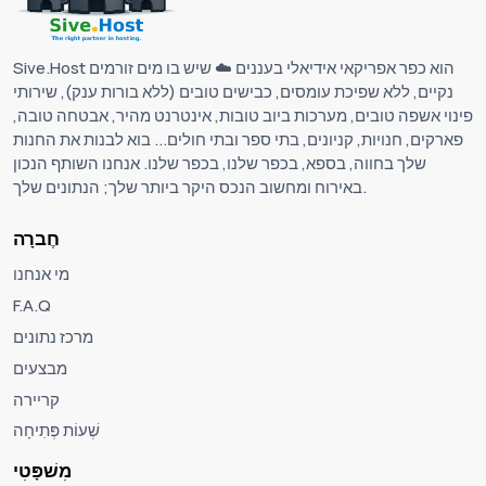
Sive.Host הוא כפר אפריקאי אידיאלי בעננים ☁️ שיש בו מים זורמים
נקיים, ללא שפיכת עומסים, כבישים טובים (ללא בורות ענק), שירותי
פינוי אשפה טובים, מערכות ביוב טובות, אינטרנט מהיר, אבטחה טובה,
פארקים, חנויות, קניונים, בתי ספר ובתי חולים... בוא לבנות את החנות
שלך בחווה, בספא, בכפר שלנו, בכפר שלנו. אנחנו השותף הנכון
באירוח ומחשוב הנכס היקר ביותר שלך; הנתונים שלך.
חֶברָה
מי אנחנו
F.A.Q
מרכז נתונים
מבצעים
קריירה
שְׁעוֹת פְּתִיחָה
מִשׁפָּטִי