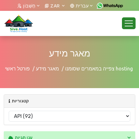
חֶשְׁבּוֹן
ZAR
עברית
מאגר מידע
צפייה במאמרים שסומנו hosting
מאגר מידע
פורטל ראשי
קטגוריות
ענן תגיות