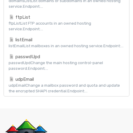
domainsListList domains or subdomains in an owned hosting
service.Endpoint:...
ftpList
ftpListList FTP accounts in an owned hosting
service.Endpoint:...
listEmail
listEmailList mailboxes in an owned hosting service.Endpoint:...
passwdUpd
passwdUpdChange the main hosting control-panel
password.Endpoint:...
udpEmail
udpEmailChange a mailbox password and quota and update
the encrypted SHAPI credential.Endpoint:...