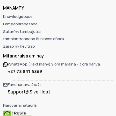
MANAMPY
Knowledgebase
Fampandrenesana
Satan'ny tambajotra
fampiantranoana Business eBook
Zarao ny hevitrao
Mifandraisa aminay
WhatsApp (Text ihany) 9 ora maraina - 3 ora hariva:
+27 73 841 5369
Fanohanana 24/7:
Support@Sive.Host
Fiarovana nataon'i: