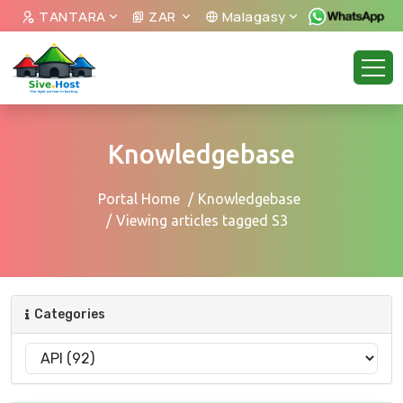
TANTARA
ZAR
Malagasy
Knowledgebase
Portal Home
Knowledgebase
Viewing articles tagged S3
Categories