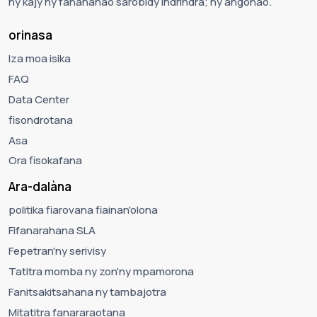
ny kajy ny fanananao sarobidy indrindra; ny angonao.
orinasa
Iza moa isika
FAQ
Data Center
fisondrotana
Asa
Ora fisokafana
Ara-dalàna
politika fiarovana fiainan'olona
Fifanarahana SLA
Fepetran'ny serivisy
Tatitra momba ny zon'ny mpamorona
Fanitsakitsahana ny tambajotra
Mitatitra fanararaotana