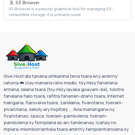
S3 Browser
S3 Browser is a popular graphical tool for managing S3-
compatible storage. It is primarily used...
Sive.Host dia tanàna afrikanina tena tsara eny amin'ny
rahona ☁️ izay manana rano madio, tsy misy fanariana
entana, lalana tsara (tsy misy lavaka goavam-be), tolotra
fanalana fako tsara, rafitra fanarian-drano tsara, Internet
haingana, fiarovana tsara, zaridaina, fivarotana, toeram-
pivarotana, sekoly ary hopitaly ... Avia manangana ny
fivarotanao, spaza, toeram-pambolena, toeram-
pambolena sy fiompiana ao an-tanànanay. Izahay no
mpiara-miombon'antoka tsara amin'ny fampiantranoana sy