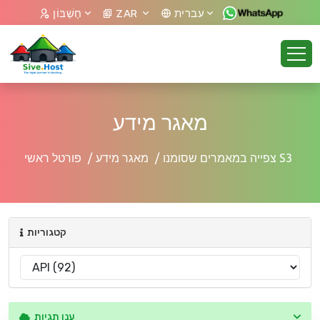
עברית
ZAR
חֶשְׁבּוֹן
מאגר מידע
צפייה במאמרים שסומנו S3
מאגר מידע
פורטל ראשי
קטגוריות
ענן תגיות