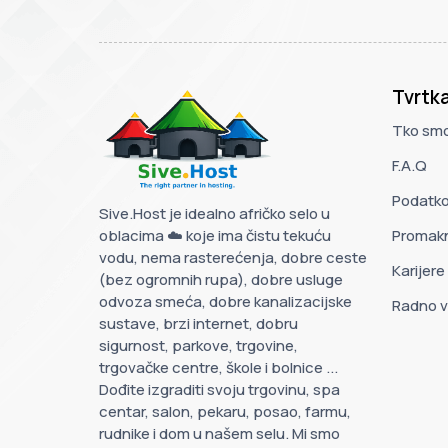
Tvrtk
Tko smo
F.A.Q
Podatko
Sive.Host je idealno afričko selo u
oblacima ☁️ koje ima čistu tekuću
Promak
vodu, nema rasterećenja, dobre ceste
Karijere
(bez ogromnih rupa), dobre usluge
odvoza smeća, dobre kanalizacijske
Radno v
sustave, brzi internet, dobru
sigurnost, parkove, trgovine,
trgovačke centre, škole i bolnice ...
Dođite izgraditi svoju trgovinu, spa
centar, salon, pekaru, posao, farmu,
rudnike i dom u našem selu. Mi smo