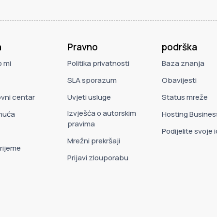
a
Pravno
podrška
 mi
Politika privatnosti
Baza znanja
SLA sporazum
Obavijesti
vni centar
Uvjeti usluge
Status mreže
Izvješća o autorskim
nuća
Hosting Busines
pravima
Podijelite svoje 
Mrežni prekršaji
rijeme
Prijavi zlouporabu