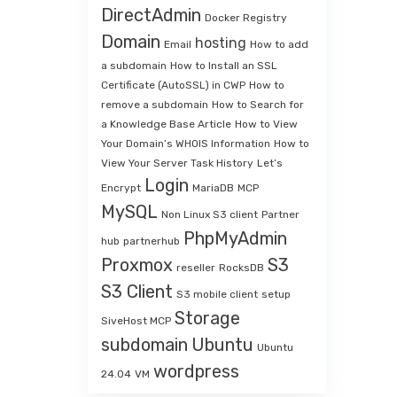
DirectAdmin
Docker Registry
Domain
hosting
Email
How to add
a subdomain
How to Install an SSL
Certificate (AutoSSL) in CWP
How to
remove a subdomain
How to Search for
a Knowledge Base Article
How to View
Your Domain’s WHOIS Information
How to
View Your Server Task History
Let’s
Login
Encrypt
MariaDB
MCP
MySQL
Non Linux S3 client
Partner
PhpMyAdmin
hub
partnerhub
Proxmox
S3
reseller
RocksDB
S3 Client
S3 mobile client
setup
Storage
SiveHost MCP
subdomain
Ubuntu
Ubuntu
wordpress
24.04
VM