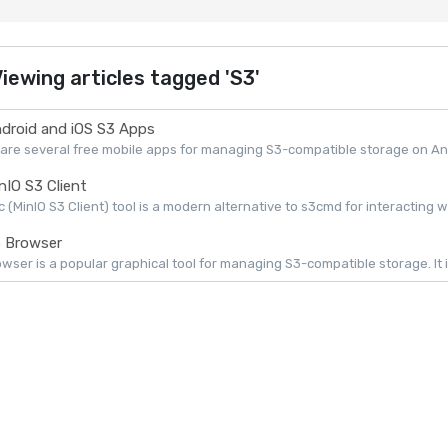
iewing articles tagged 'S3'
droid and iOS S3 Apps
are several free mobile apps for managing S3-compatible storage on Andr
nIO S3 Client
 (MinIO S3 Client) tool is a modern alternative to s3cmd for interacting w
 Browser
wser is a popular graphical tool for managing S3-compatible storage. It is