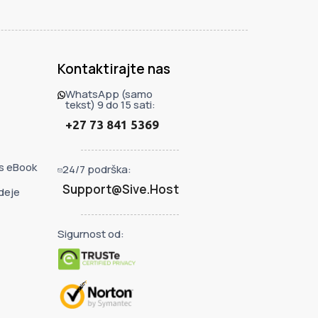
Kontaktirajte nas
WhatsApp (samo
tekst) 9 do 15 sati:
+27 73 841 5369
s eBook
24/7 podrška:
Support@Sive.Host
ideje
Sigurnost od: