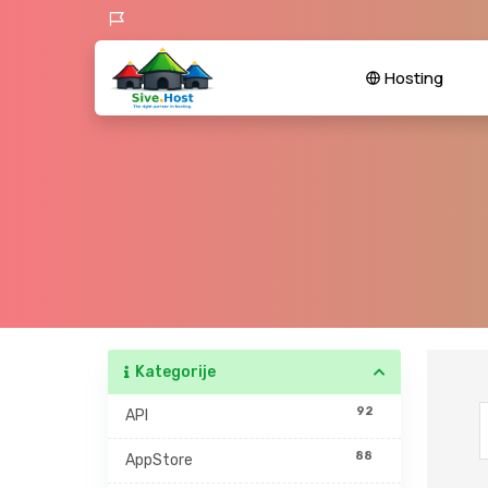
Hosting
Kategorije
92
API
88
AppStore