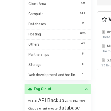
40
Client Area
146
Compute
V
2
Databases
An
823
Hosting
There 
62
Others
Mi
The mc
5
Partnerships
S3
5
Storage
S3 Bro
1
Web development and hosting management
Tag Cloud
API
Backup
2FA
AI
ceph
ChatGPT
database
Claude
client
create