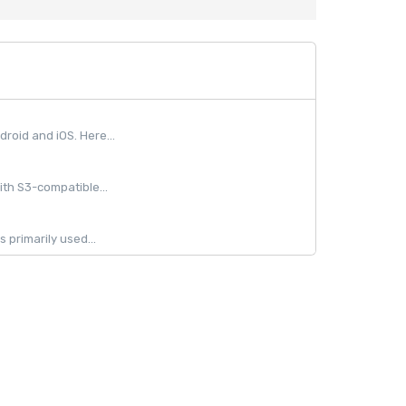
oid and iOS. Here...
ith S3-compatible...
 primarily used...