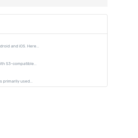
oid and iOS. Here...
ith S3-compatible...
 primarily used...