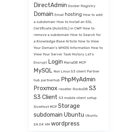
DirectAdmin
Docker Registry
Domain
hosting
Email
How to add
a subdomain
How to Install an SSL
Certificate (AutoSSL) in CWP
How to
remove a subdomain
How to Search for
a Knowledge Base Article
How to View
Your Domain’s WHOIS Information
How to
View Your Server Task History
Let’s
Login
Encrypt
MariaDB
MCP
MySQL
Non Linux S3 client
Partner
PhpMyAdmin
hub
partnerhub
Proxmox
S3
reseller
RocksDB
S3 Client
S3 mobile client
setup
Storage
SiveHost MCP
subdomain
Ubuntu
Ubuntu
wordpress
24.04
VM