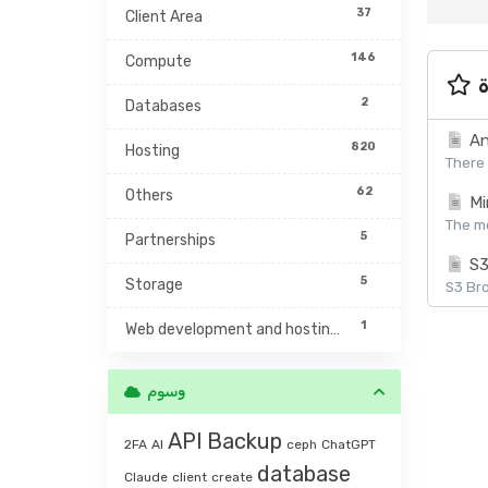
37
Client Area
146
Compute
2
Databases
An
820
Hosting
There 
62
Others
Mi
The mc
5
Partnerships
S3
5
Storage
S3 Bro
1
Web development and hosting management
وسوم
API
Backup
2FA
AI
ceph
ChatGPT
database
Claude
client
create