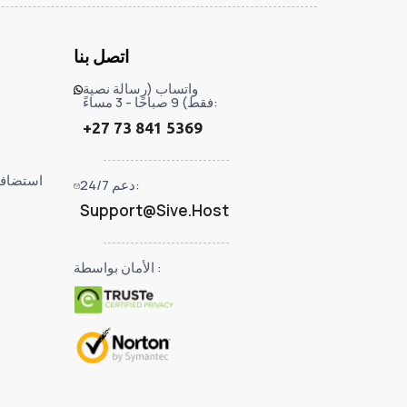
اتصل بنا
واتساب (رسالة نصية
فقط) 9 صباحًا - 3 مساءً:
+27 73 841 5369
استضافة 
دعم 24/7:
Support@Sive.Host
الأمان بواسطة :