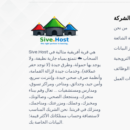
لشركة
من نحن
ة الشائعة
 البيانات
Sive.Host هي قرية أفريقية مثالية في
السحاب ☁️ تتمتع بمياه جارية نظيفة، ولا
لترويجية
يوجد بها حمولة، وطرق جيدة (لا توجد حفر
الوظائف
عملاقة)، ​​وخدمات جيدة لإزالة القمامة،
وأنظمة صرف صحي جيدة، وإنترنت سريع،
ت العمل
وأمن جيد، وحدائق، ومتاجر، ومراكز تسوق،
ومدارس ومستشفيات ... تعال وقم ببناء
متجرك، ومنتجعك الصحي، وصالونك،
ومخبزك، وعملك، ومزرعتك، ومناجمك،
ومنزلك في قريتنا. نحن الشريك المناسب
لاستضافة وحساب ممتلكاتك الأكثر قيمة؛
البيانات الخاصة بك.