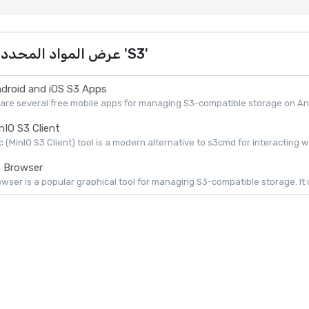
عرض المواد المحددة 'S3'
droid and iOS S3 Apps
are several free mobile apps for managing S3-compatible storage on Andr
nIO S3 Client
 (MinIO S3 Client) tool is a modern alternative to s3cmd for interacting w
 Browser
wser is a popular graphical tool for managing S3-compatible storage. It is