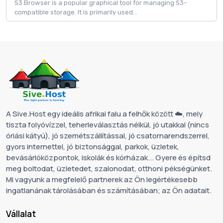
S3 Browser is a popular graphical tool for managing S3-
compatible storage. It is primarily used...
A Sive.Host egy ideális afrikai falu a felhők között ☁️, mely
tiszta folyóvízzel, teherleválasztás nélkül, jó utakkal (nincs
óriási kátyú), jó szemétszállítással, jó csatornarendszerrel,
gyors internettel, jó biztonsággal, parkok, üzletek,
bevásárlóközpontok, iskolák és kórházak... Gyere és építsd
meg boltodat, üzletedet, szalonodat, otthoni pékségünket.
Mi vagyunk a megfelelő partnerek az Ön legértékesebb
ingatlanának tárolásában és számításában; az Ön adatait.
Vállalat