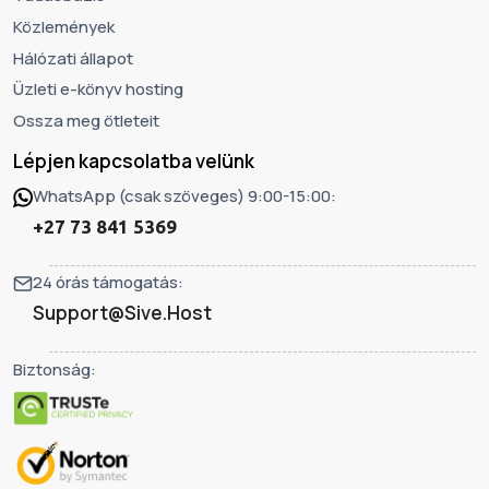
Közlemények
Hálózati állapot
Üzleti e-könyv hosting
Ossza meg ötleteit
Lépjen kapcsolatba velünk
WhatsApp (csak szöveges) 9:00-15:00:
+27 73 841 5369
24 órás támogatás:
Support@Sive.Host
Biztonság: