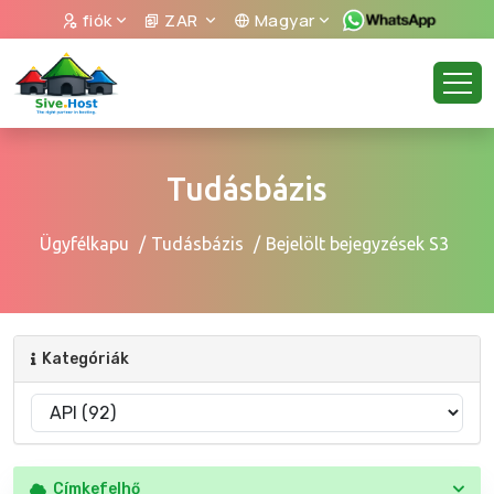
fiók
ZAR
Magyar
Tudásbázis
Ügyfélkapu
Tudásbázis
Bejelölt bejegyzések S3
Kategóriák
Címkefelhő