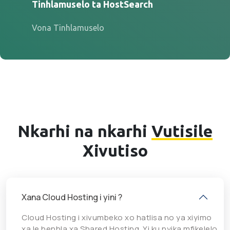
Tinhlamuselo ta HostSearch
Vona Tinhlamuselo
Nkarhi na nkarhi
Vutisile
Xivutiso
Xana Cloud Hosting i yini ?
Cloud Hosting i xivumbeko xo hatlisa no ya xiyimo
xa le henhla xa Shared Hosting. Yi ku nyika mfikelelo