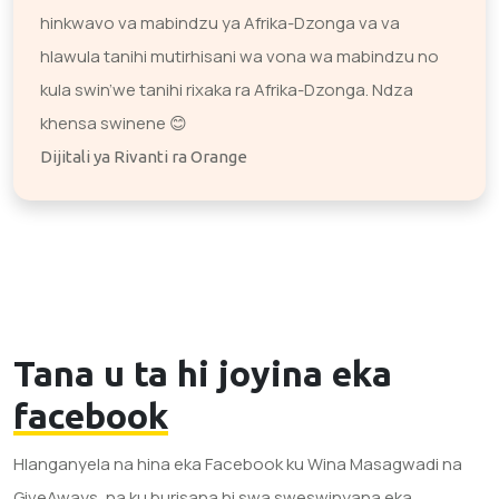
hinkwavo va mabindzu ya Afrika-Dzonga va va
hlawula tanihi mutirhisani wa vona wa mabindzu no
kula swin’we tanihi rixaka ra Afrika-Dzonga. Ndza
khensa swinene 😊
Dijitali ya Rivanti ra Orange
Tana u ta hi joyina eka
facebook
Hlanganyela na hina eka Facebook ku Wina Masagwadi na
GiveAways, na ku burisana hi swa sweswinyana eka