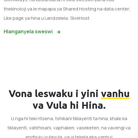
thekinoloji ya le mapapa ya Shared Hosting na data center;
Like page ya hina u Landzelela: SiveHost
Hlanganyela sweswi
Vona leswaku i yini
vanhu
va Vula hi Hina.
U nga hi teki ntsena, tshikani tiklayenti ta hina, khale ka
tiklayenti, vatirhisani, vaphakeri, vaseketeri, na vavengi va
endla ku vulavula, va yi tekela eka vanhu!