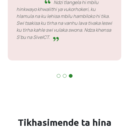
Ndzi 
le swinene tani hi
hinkwayo khwalithi ya
hi wunwana ndzi rivala
hlamula na ku lehisa m
aswo swa tirha.
Swi tsakisa ku tirha n
ku tirha kahle swi vu
S’bu na SiveICT.
Tikhasimende ta hina