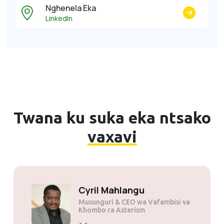
Nghenela Eka
LinkedIn
Twana ku suka eka ntsako
vaxavi
JP tau
Cyril 
ri
Musungur
Khombo r
ntsongo kambe swi