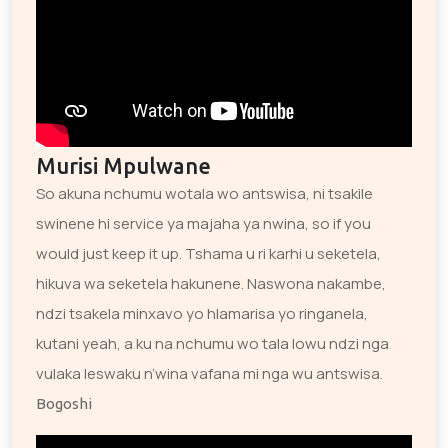
Murisi Mpulwane
So akuna nchumu wotala wo antswisa, ni tsakile
swinene hi service ya majaha ya nwina, so if you
would just keep it up. Tshama u ri karhi u seketela,
hikuva wa seketela hakunene. Naswona nakambe,
ndzi tsakela minxavo yo hlamarisa yo ringanela,
kutani yeah, a ku na nchumu wo tala lowu ndzi nga
vulaka leswaku n’wina vafana mi nga wu antswisa.
Bogoshi