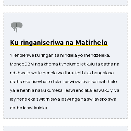
Ku ringaniseriwa na Matirhelo
Yi endleriwe ku ringanisa hi ndlela yo rhendzeleka,
MongoDB yi nga khoma tivholumo letikulu ta datha na
ndzhwalo wa le henhla wa thrafikhi hi ku hangalasa
datha eka tisevha to tala. Leswi swi tiyisisa matirhelo
ya le henhla na ku kumeka, leswi endlaka leswaku yi va
leyinene eka switirhisiwa leswi nga na swilaveko swa
datha leswi kulaka.