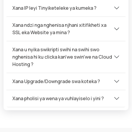
Xana IP leyi Tinyiketeleke ya kumeka ?
Xana ndzi nga nghenisa njhani xitifikheti xa
SSL eka Website ya mina ?
Xana u nyika swikripti swihi na swihi swo
nghenisa hi ku clicka kan'we swin'we na Cloud
Hosting ?
Xana Upgrade/Downgrade swa koteka ?
Xana pholisi ya wena ya vuhlayiselo i yini ?