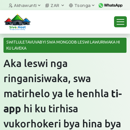
Akhawunti
ZAR
Tsonga
SWITLULETAVUVABYI SWA MONGODB LESWI LAWURIWAKA HI
KU LAVEKA
Aka leswi nga
ringanisiwaka, swa
matirhelo ya le henhla
ti-
app
hi ku tirhisa
vukorhokeri bya hina bya