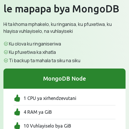
le mapapa bya MongoDB
Hi ta khoma mphakelo, ku ringanisa, ku pfuxetiwa, ku
hlayisa vuhlayiselo, na vuhlayiseki
Ku olova ku ringaniseriwa
Ku pfuxetiwa ka xihatla
Ti backup ta mahala ta siku na siku
MongoDB Node
1 CPU ya xirhendzevutani
4 RAM ya GiB
10 Vuhlayiselo bya GiB