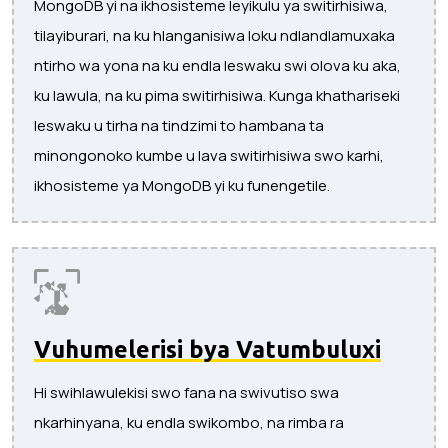
MongoDB yi na ikhosisteme leyikulu ya switirhisiwa,
tilayiburari, na ku hlanganisiwa loku ndlandlamuxaka
ntirho wa yona na ku endla leswaku swi olova ku aka,
ku lawula, na ku pima switirhisiwa. Kunga khathariseki
leswaku u tirha na tindzimi to hambana ta
minongonoko kumbe u lava switirhisiwa swo karhi,
ikhosisteme ya MongoDB yi ku funengetile.
Vuhumelerisi bya Vatumbuluxi
Hi swihlawulekisi swo fana na swivutiso swa
nkarhinyana, ku endla swikombo, na rimba ra