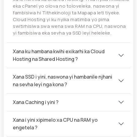
eka cPanel yo olova no toloveleka, naswona yi
fambisiwa hi Tithekinoloji ta Mapapa leti tiyeke.
Cloud Hosting yi ku nyika matimba yo pima
switirhisiwa swa wena swa RAM na CPU, naswona
yi fambisiwa eka sevha ya SSD leyi heleleke.
Xana ku hambana kwihi exikarhi ka Cloud
Hosting na Shared Hosting ?
Xana SSD i yini, naswona yi hambanile njhani
na sevha leyi nga kona ?
Xana Caching i yini ?
Xana i yini xipimelo xa CPU na RAM yo
engetela ?