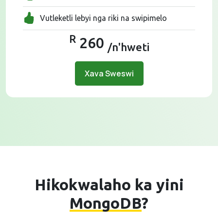
Vutleketli lebyi nga riki na swipimelo
R
260
/n'hweti
Xava Sweswi
Hikokwalaho ka yini
MongoDB
?