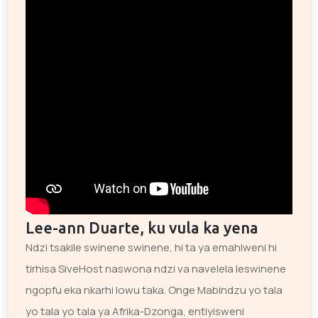
Lee-ann Duarte, ku vula ka yena
Ndzi tsakile swinene swinene, hi ta ya emahlweni hi
tirhisa SiveHost naswona ndzi va navelela leswinene
ngopfu eka nkarhi lowu taka. Onge Mabindzu yo tala
yo tala yo tala ya Afrika-Dzonga, entiyisweni