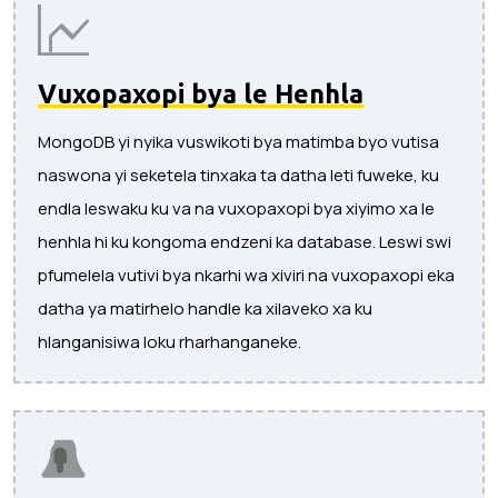
Vuxopaxopi bya le Henhla
MongoDB yi nyika vuswikoti bya matimba byo vutisa
naswona yi seketela tinxaka ta datha leti fuweke, ku
endla leswaku ku va na vuxopaxopi bya xiyimo xa le
henhla hi ku kongoma endzeni ka database. Leswi swi
pfumelela vutivi bya nkarhi wa xiviri na vuxopaxopi eka
datha ya matirhelo handle ka xilaveko xa ku
hlanganisiwa loku rharhanganeke.