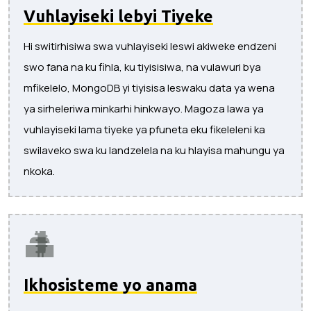
Vuhlayiseki lebyi Tiyeke
Hi switirhisiwa swa vuhlayiseki leswi akiweke endzeni
swo fana na ku fihla, ku tiyisisiwa, na vulawuri bya
mfikelelo, MongoDB yi tiyisisa leswaku data ya wena
ya sirheleriwa minkarhi hinkwayo. Magoza lawa ya
vuhlayiseki lama tiyeke ya pfuneta eku fikeleleni ka
swilaveko swa ku landzelela na ku hlayisa mahungu ya
nkoka.
Ikhosisteme yo anama