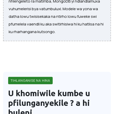
nhlengeleto ra matimba, MongoDB yi ndlandlamuxa
vuhumelerisi bya vatumbuluxi. Modele wa yona wa
datha lowu twisisekaka na ntirho lowu fuweke swi
pfumelela vaendli ku aka switirhisiwa hi ku hatlisa na hi
ku rharhangana kutsongo.
TIHLANGANISE NA HINA
U khomiwile kumbe u
pfilunganyekile ?
a hi
buleni