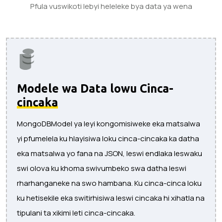
Pfula vuswikoti lebyi heleleke bya data ya wena
Modele wa Data lowu Cinca-
cincaka
MongoDBModel ya leyi kongomisiweke eka matsalwa
yi pfumelela ku hlayisiwa loku cinca-cincaka ka datha
eka matsalwa yo fana na JSON, leswi endlaka leswaku
swi olova ku khoma swivumbeko swa datha leswi
rharhanganeke na swo hambana. Ku cinca-cinca loku
ku hetisekile eka switirhisiwa leswi cincaka hi xihatla na
tipulani ta xikimi leti cinca-cincaka.