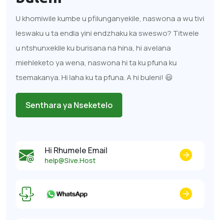
U khomiwile kumbe u pfilunganyekile, naswona a wu tivi
leswaku u ta endla yini endzhaku ka sweswo? Titwele
u ntshunxekile ku burisana na hina, hi avelana
miehleketo ya wena, naswona hi ta ku pfuna ku
tsemakanya. Hi laha ku ta pfuna. A hi buleni! 😃
Senthara ya Nseketelo
Hi Rhumele Email
help@Sive.Host