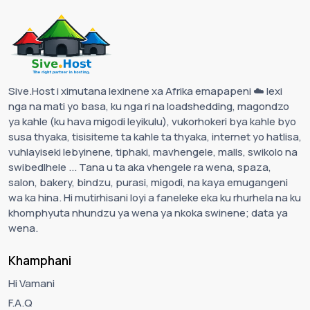
Sive.Host i ximutana lexinene xa Afrika emapapeni ☁️ lexi
nga na mati yo basa, ku nga ri na loadshedding, magondzo
ya kahle (ku hava migodi leyikulu), vukorhokeri bya kahle byo
susa thyaka, tisisiteme ta kahle ta thyaka, internet yo hatlisa,
vuhlayiseki lebyinene, tiphaki, mavhengele, malls, swikolo na
swibedlhele ... Tana u ta aka vhengele ra wena, spaza,
salon, bakery, bindzu, purasi, migodi, na kaya emugangeni
wa ka hina. Hi mutirhisani loyi a faneleke eka ku rhurhela na ku
khomphyuta nhundzu ya wena ya nkoka swinene; data ya
wena.
Khamphani
Hi Vamani
F.A.Q