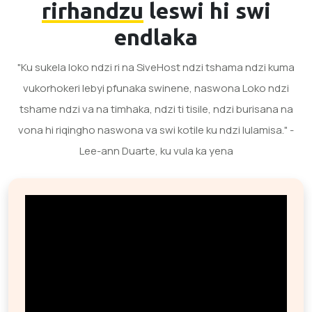
rirhandzu
leswi hi swi
endlaka
"Ku sukela loko ndzi ri na SiveHost ndzi tshama ndzi kuma
vukorhokeri lebyi pfunaka swinene, naswona Loko ndzi
tshame ndzi va na timhaka, ndzi ti tisile, ndzi burisana na
vona hi riqingho naswona va swi kotile ku ndzi lulamisa." -
Lee-ann Duarte, ku vula ka yena