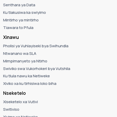
Senthara ya Data
Ku tlakusiwa ka swiyimo
Mintirho ya mintirho
Tiawara to Pfula
Xinawu
Pholisi ya Vuhlayiseki bya Swihundla
Ntwanano wa SLA
Mimpimanyeto ya Ntirho
Swiviko swa Vukorhokeri bya Vutshila
Ku tlula nawu ka Netiweke
Xiviko xa ku tirhisiwa loko biha
Nseketelo
Xiseketelo xa Vutivi
Switiviso
Xiyimo xa Netiweke