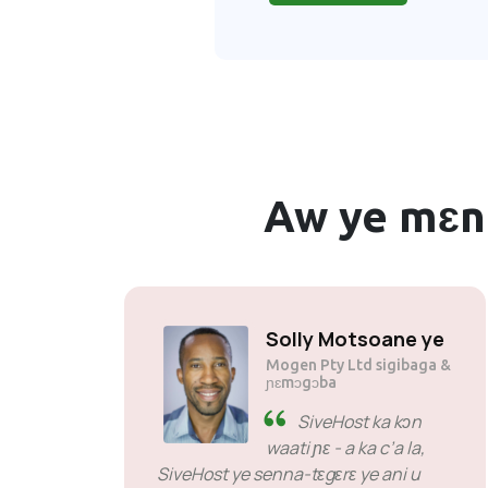
Aw ye mɛnn
Solly Motsoane ye
Mogen Pty Ltd sigibaga &
ɲɛmɔgɔba
SiveHost ka kɔn
waati ɲɛ - a ka c’a la,
SiveHost ye senna-tɛgɛrɛ ye ani u