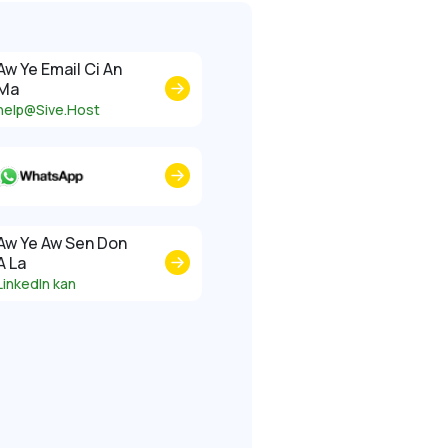
Aw Ye Email Ci An
Ma
help@Sive.Host
Aw Ye Aw Sen Don
A La
LinkedIn kan