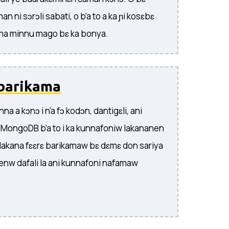
 ni sɔrɔli sabati, o b’a to a ka ɲi kosɛbɛ
a minnu mago bɛ ka bonya.
 barikama
a a kɔnɔ i n’a fɔ kodɔn, dantigɛli, ani
, MongoDB b’a to i ka kunnafoniw lakananen
 lakana fɛɛrɛ barikamaw bɛ dɛmɛ don sariya
lenw dafali la ani kunnafoni nafamaw