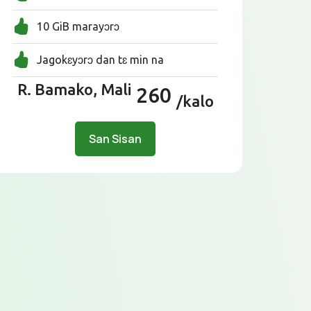
10 GiB marayɔrɔ
Jagokɛyɔrɔ dan tɛ min na
R. Bamako, Mali
260
/kalo
San Sisan