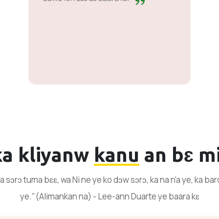
ka kliyanw
kanu
an bɛ mi
sɔrɔ tuma bɛɛ, wa Ni ne ye ko dɔw sɔrɔ, ka na n'a ye, ka baro 
ye."(Alimankan na) - Lee-ann Duarte ye baara kɛ