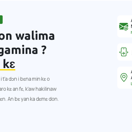
don walima
agamina ?
 kɛ
 t’a dɔn i bɛna min kɛ o
ro kɛ an fɛ, k’aw hakilinaw
ɛn. An bɛ yan ka dɛmɛ don.