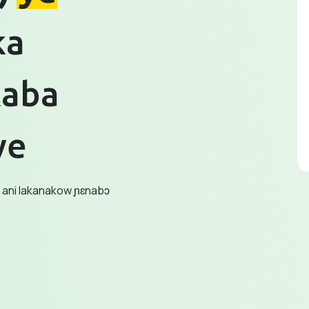
ka
aba
ye
s ani lakanakow ɲɛnabɔ