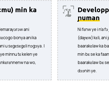
ɛmu) min ka
Developp
ɲuman
femarayɔrɔw ani
Ni fɛnw ye i n’a f
kɛcogo bonya ani ka
(daɲɛw) kɛli, ani
ni u sɛgɛsɛgɛli nɔgɔya. I
baarakɛlaw ka ba
ye minnu tɛ kelen ye
min bɛ se ka faa
rɛnkɛrɛnnenw na wo,
baarakɛlaw bɛ se
dɔɔnin ye.