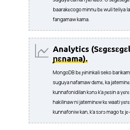
baarakɛcogo minnu bɛ wuli teliya la
fangamaw kama.
Analytics (Sɛgɛsɛgɛ
ɲɛnama).
MongoDB bɛ ɲininkali seko barikam
suguya nafamaw dɛmɛ, ka jateminɛ
kunnafonidilan kɔnɔ k’a ɲɛsin a yɛr
hakilinaw ni jateminɛw kɛ waati yɛr
kunnafoniw kan, k’a sɔrɔ mago tɛ jɛ