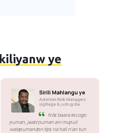
kiliyanw ye
Sirili Mahlangu ye
Asterism Risk Managers
sigibaga & ɲɛmɔgɔba
N bɛ baara kɛcogo
ɲuman, jaabi ɲuman ani muɲuli
waleɲumandɔn tiɲɛ na hali n’an tun