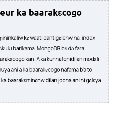
eur ka baarakɛcogo
ɔ ɲininkaliw kɛ waati dantigɛlenw na, index
 jɛkulu barikama, MongoDB bɛ dɔ fara
arakɛcogo kan. A ka kunnafonidilan modɛli
muya ani a ka baarakɛcogo nafama b’a to
 ka baarakɛminɛnw dilan joona ani ni gɛlɛya