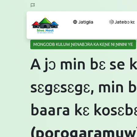
Jatigila
Jatebɔ kɛ
MONGODB KULUW ƝƐNABƆRA KA KƐƝƐ NI ƝININI YE
A jɔ min bɛ se 
sɛgɛsɛgɛ, min b
baara kɛ kosɛb
(porogaramuw