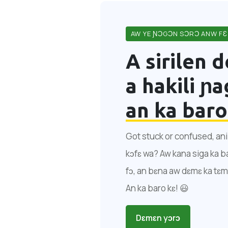
AW YE ƝƆGƆN SƆRƆ ANW FƐ
A sirilen 
a hakili ɲ
an ka baro
Got stuck or confused, ani i
kɔfɛ wa? Aw kana siga ka ba
fɔ, an bɛna aw dɛmɛ ka tɛm
An ka baro kɛ! 😃
Dɛmɛn yɔrɔ