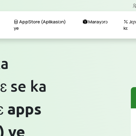
AppStore (Aplikasiɔn)
Marayɔrɔ
Jɛɲ
ye
kɛ
ka
ɛ se ka
ɛ
apps
) ye