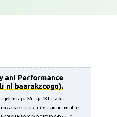
ty ani Performance
li ni baarakɛcogo).
sɛgɛli kɛ ka ɲɛ, MongoDB bɛ se ka
akɛ caman ni siraba doni caman ɲɛnabɔ ni
ilali ye baarakɛminɛn caman kɔnɔ. O bɛ