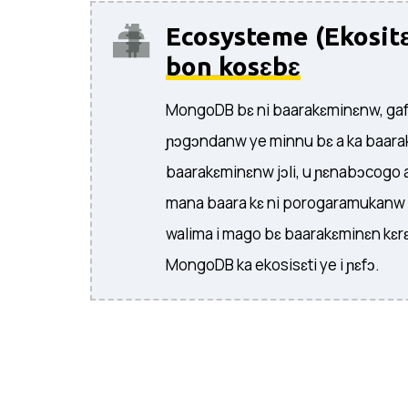
Ecosysteme (Ekosit
bon kosɛbɛ
MongoDB bɛ ni baarakɛminɛnw, ga
ɲɔgɔndanw ye minnu bɛ a ka baara
baarakɛminɛnw jɔli, u ɲɛnabɔcogo a
mana baara kɛ ni porogaramukanw 
walima i mago bɛ baarakɛminɛn kɛ
MongoDB ka ekosisɛti ye i ɲɛfɔ.