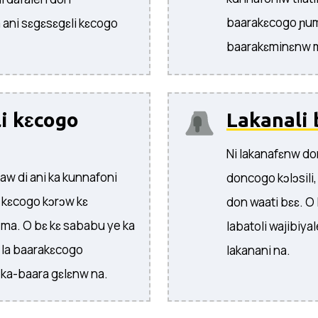
baarakɛcogo ɲuman
 ani sɛgɛsɛgɛli kɛcogo
baarakɛminɛnw m
li kɛcogo
Lakanali
Ni lakanafɛnw donn
aw di ani ka kunnafoni
doncogo kɔlɔsili
 kɛcogo kɔrɔw kɛ
don waati bɛɛ. O
ɛ ma. O bɛ kɛ sababu ye ka
labatoli wajibiya
ɛ la baarakɛcogo
lakanani na.
-ka-baara gɛlɛnw na.