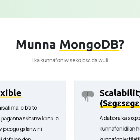
Munna
MongoDB
?
I ka kunnafoniw seko bɛɛ da wuli
xible
Scalabili
(Sɛgɛsɛgɛ
ali ma, o b’a to
A dabɔra ka sɛgɛ
N ɲɔgɔnna sɛbɛnw kɔnɔ, o
kunnafonidilan h
w jɔcogo gɛlɛnw ni
kunnafoniw tilat
i dafalen don