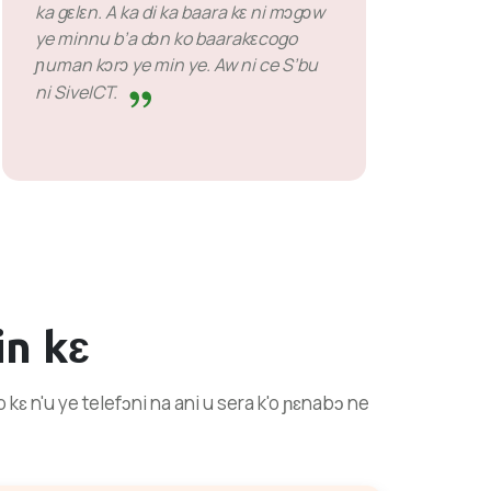
ka gɛlɛn. A ka di ka baara kɛ ni mɔgɔw
ye minnu b’a dɔn ko baarakɛcogo
ɲuman kɔrɔ ye min ye. Aw ni ce S’bu
ni SiveICT.
n kɛ
kɛ n'u ye telefɔni na ani u sera k'o ɲɛnabɔ ne