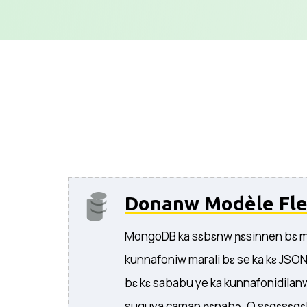
Donanw Modèle Fle
MongoDB ka sɛbɛnw ɲɛsinnen bɛ mis
kunnafoniw marali bɛ se ka kɛ JSO
bɛ kɛ sababu ye ka kunnafonidilan
suguya caman ɲɛnabɔ. O sɛgɛsɛgɛl