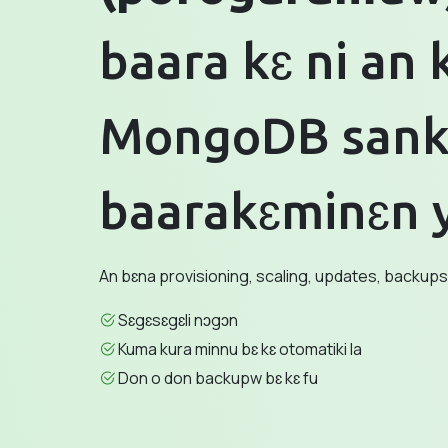
baara kɛ ni an 
MongoDB sank
baarakɛminɛn 
An bɛna provisioning, scaling, updates, backup
Sɛgɛsɛgɛli nɔgɔn
Kuma kura minnu bɛ kɛ otomatiki la
Don o don backupw bɛ kɛ fu