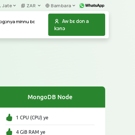
Jate
ZAR
Bambara
Aw bɛ don a
ɔgɔnya minnu bɛ
kɔnɔ
MongoDB Node
1 CPU (CPU) ye
4 GiB RAM ye