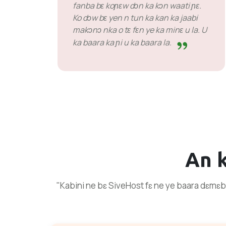
fanba bɛ koɲɛw dɔn ka kɔn waati ɲɛ.
Ko dɔw bɛ yen n tun ka kan ka jaabi
makɔnɔ nka o tɛ fɛn ye ka minɛ u la. U
ka baara ka ɲi u ka baara la.
An 
"Kabini ne bɛ SiveHost fɛ ne ye baara dɛmɛba 