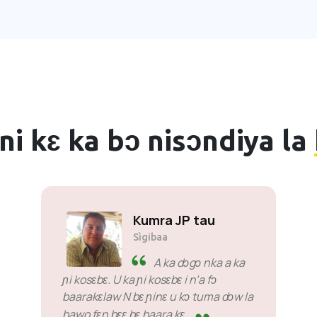
i kɛ ka bɔ nisɔndiya la
Kumra JP tau
Sìgibaa
A ka dɔgɔ nka a ka
ɲi kosɛbɛ. U ka ɲi kosɛbɛ i n’a fɔ
baarakɛlaw N bɛ ɲinɛ u kɔ tuma dɔw la
bawo fɛn bɛɛ bɛ baara kɛ.