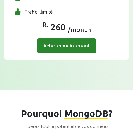
Trafic illimité
R.
260
/month
Acheter maintenant
Pourquoi
MongoDB
?
Libérez tout le potentiel de vos données