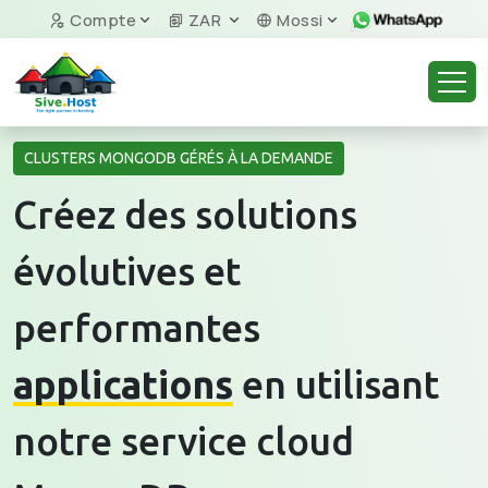
Compte
ZAR
Mossi
CLUSTERS MONGODB GÉRÉS À LA DEMANDE
Créez des solutions
évolutives et
performantes
applications
en utilisant
notre service cloud