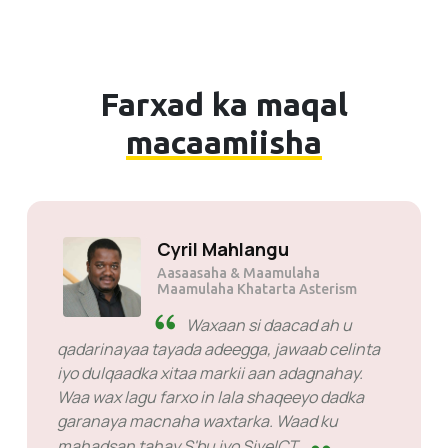
Farxad ka maqal
macaamiisha
Cyril Mahlangu
Aasaasaha & Maamulaha
Maamulaha Khatarta Asterism
d
Waxaan si daacad ah u
qadarinayaa tayada adeegga, jawaab celinta
iyo dulqaadka xitaa markii aan adagnahay.
Waa wax lagu farxo in lala shaqeeyo dadka
garanaya macnaha waxtarka. Waad ku
mahadsan tahay S'bu iyo SiveICT.