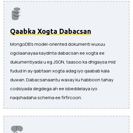
Qaabka Xogta Dabacsan
MongoDB's model-oriented dokumenti wuxuu
ogolaanayaa kaydinta dabacsan ee xogta ee
dukumentiyada u eg JSON, taasoo ka dhigaysa mid
fudud in ay qabtaan xogta adag iyo qaabab kala
duwan. Dabacsanaantu waxay ku habboon tahay
codsiyada degdega ah ee isbeddelaya iyo
naqshadaha schema ee firfircoon.