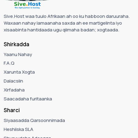
Sive.Host waa tuulo Afrikaan ah oo ku habboon daruuraha.
Waxaan nahay lamaanaha saxda ah ee martigelinta iyo
xisaabinta hantidaada ugu qiimaha badan; xogtaada.
Shirkadda
Yaanu Nahay
F.A.Q
Xarunta Xogta
Dalacsiin
Xirfadaha
Saacadaha furitaanka
Sharci
Siyaasadda Qarsoonnimada
Heshiiska SLA