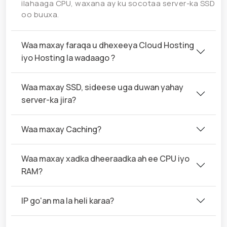
ilahaaga CPU, waxana ay ku socotaa server-ka SSD
oo buuxa.
Waa maxay faraqa u dhexeeya Cloud Hosting
iyo Hosting la wadaago ?
Waa maxay SSD, sideese uga duwan yahay
server-ka jira?
Waa maxay Caching?
Waa maxay xadka dheeraadka ah ee CPU iyo
RAM?
IP go'an ma la heli karaa?