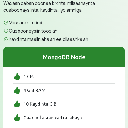
Waxaan qaban doonaa bixinta, miisaanaynta,
cusboonaysiinta, kaydinta, iyo amniga
Miisaanka fudud
Cusbooneysiin toos ah
Kaydinta maalinlaha ah ee bilaashka ah
MongoDB Node
1 CPU
4 GiB RAM
10 Kaydinta GiB
Gaadiidka aan xadka lahayn