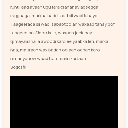
runtii aad ayaan ugu faraxsanahay adeegga
raggaaga, markaa haddii aad sii wadi lahayd.
Taageerada sii wad, sababtoo ah waxaad tahay qof
taageersan. Sidoo kale, waxaan jeclahay
qiimayaasha la awoodi karo ee yaabka leh, marka
haa, ma jiraan wax badan oo aan odhan karo
nimanyahow waad horumarin kartaan.
Bogoshi