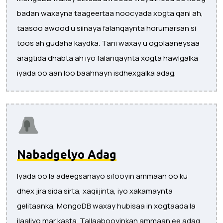
badan waxayna taageertaa noocyada xogta qani ah,
taasoo awood u siinaya falanqaynta horumarsan si
toos ah gudaha kaydka. Tani waxay u ogolaaneysaa
aragtida dhabta ah iyo falanqaynta xogta hawlgalka
iyada oo aan loo baahnayn isdhexgalka adag.
Nabadgelyo Adag
Iyada oo la adeegsanayo sifooyin ammaan oo ku
dhex jira sida sirta, xaqiijinta, iyo xakamaynta
gelitaanka, MongoDB waxay hubisaa in xogtaada la
ilaaliyo mar kasta. Tallaabooyinkan ammaan ee adag