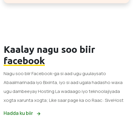
Kaalay nagu soo biir
facebook
Nagu soo biir Facebook-ga si aad ugu guulaysato
Abaalmarinada iyo Bixinta, iyo si aad ugala hadasho waxa
ugu dambeeyay Hosting La wadaago iyo teknoolajiyada
xogta xarunta xogta; Like saar page ka oo Raac: SiveHost
Hadda ku biir