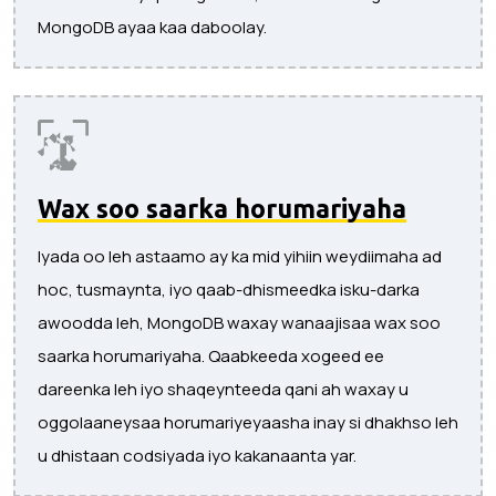
MongoDB ayaa kaa daboolay.
Wax soo saarka horumariyaha
Iyada oo leh astaamo ay ka mid yihiin weydiimaha ad
hoc, tusmaynta, iyo qaab-dhismeedka isku-darka
awoodda leh, MongoDB waxay wanaajisaa wax soo
saarka horumariyaha. Qaabkeeda xogeed ee
dareenka leh iyo shaqeynteeda qani ah waxay u
oggolaaneysaa horumariyeyaasha inay si dhakhso leh
u dhistaan ​​codsiyada iyo kakanaanta yar.