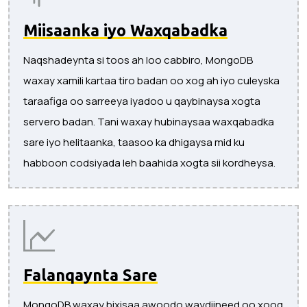
Miisaanka iyo Waxqabadka
Naqshadeynta si toos ah loo cabbiro, MongoDB
waxay xamili kartaa tiro badan oo xog ah iyo culeyska
taraafiga oo sarreeya iyadoo u qaybinaysa xogta
servero badan. Tani waxay hubinaysaa waxqabadka
sare iyo helitaanka, taasoo ka dhigaysa mid ku
habboon codsiyada leh baahida xogta sii kordheysa.
Falanqaynta Sare
MongoDB waxay bixisaa awoodo waydiineed oo xoog