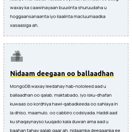
waxay ka caawinayaan buuxinta shuruudaha u
hoggaansanaanta iyo ilaalinta macluumaadka
xasaasiga ah.
Nidaam deegaan oo ballaadhan
MongoDB waxay leedahay hab-nololeed aad u
ballaadhan oo qalab, maktabado, iyo isku-dhafan
kuwaas oo kordhiya hawl-qabadkeeda oo sahlaya in
la dhiso, maamulo, oo cabbiro codsiyada. Haddi aad
ku shaqaynayso luuqado kala duwan ama aad u
baahan tahay qalab gaar ah, nidaamka deegaanka ee