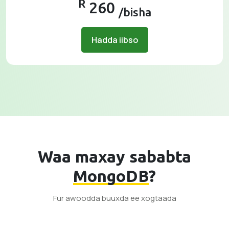
R
260
/bisha
Hadda iibso
Waa maxay sababta
MongoDB
?
Fur awoodda buuxda ee xogtaada