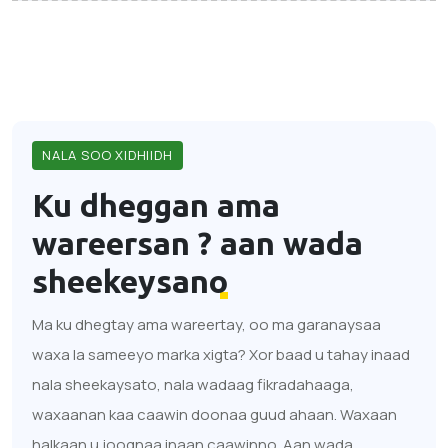
NALA SOO XIDHIIDH
Ku dheggan ama
wareersan ?
aan wada
sheekeysano
Ma ku dhegtay ama wareertay, oo ma garanaysaa
waxa la sameeyo marka xigta? Xor baad u tahay inaad
nala sheekaysato, nala wadaag fikradahaaga,
waxaanan kaa caawin doonaa guud ahaan. Waxaan
halkaan u joognaa inaan caawinno. Aan wada