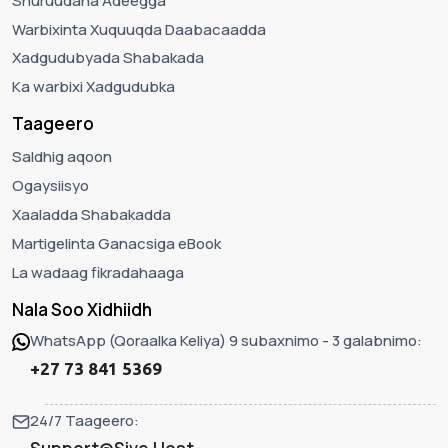
Shuruudaha Adeegga
Warbixinta Xuquuqda Daabacaadda
Xadgudubyada Shabakada
Ka warbixi Xadgudubka
Taageero
Saldhig aqoon
Ogaysiisyo
Xaaladda Shabakadda
Martigelinta Ganacsiga eBook
La wadaag fikradahaaga
Nala Soo Xidhiidh
WhatsApp (Qoraalka Keliya) 9 subaxnimo - 3 galabnimo:
+27 73 841 5369
24/7 Taageero: