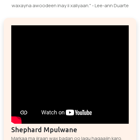
waxayna awoodeen inay ii xaliyaan." - Lee-ann Duarte
Shephard Mpulwane
Markaa ma jiraan wax badan oo lagu hagaajin karo,