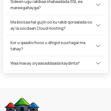
Sideen ugu rakibaa shahaadada SSL ee
mareegahayga?
Ma bixisaa hal gujin oo ku rakib qoraalada oo
ay la socdaan Cloud Hosting?
Kor u qaadis/hoos u dhigid suurtagal ma
tahay?
Waa maxay siyaasaddaada kaydinta?