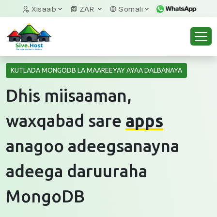
Xisaab
ZAR
Somali
KUTLADA MONGODB LA MAAREEYAY AYAA DALBANAYA
Dhis miisaaman,
waxqabad sare
apps
anagoo adeegsanayna
adeega daruuraha
MongoDB