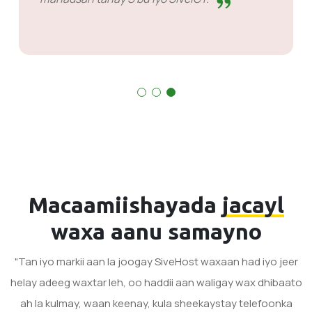
Macaamiishayada
jacayl
waxa aanu samayno
"Tan iyo markii aan la joogay SiveHost waxaan had iyo jeer
helay adeeg waxtar leh, oo haddii aan waligay wax dhibaato
ah la kulmay, waan keenay, kula sheekaystay telefoonka