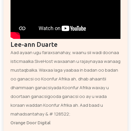
Lee-ann Duarte
Aad ayaan ugu faraxsanahay, waanu sii wadi doonaa
isticmaalka SiveHost waxaanan u rajaynayaa wanaag
mustaqbalka. Waxaa laga yaabaa in badan oo badan
oo ganacsi oo Koonfur Afrika ah, dhab ahaantii
dhammaan ganacsiyada Koonfur Afrika waxay u
doortaan ganacsigooda ganacsi oo ay u wada
koraan waddan Koonfur Afrika ah. Aad baad u
mahadsantahay & # 128522;
Orange Door Digital