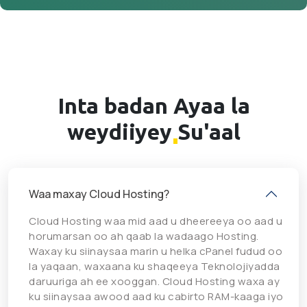
Inta badan
Ayaa la
weydiiyey
Su'aal
Waa maxay Cloud Hosting?
Cloud Hosting waa mid aad u dheereeya oo aad u
horumarsan oo ah qaab la wadaago Hosting.
Waxay ku siinaysaa marin u helka cPanel fudud oo
la yaqaan, waxaana ku shaqeeya Teknolojiyadda
daruuriga ah ee xooggan. Cloud Hosting waxa ay
ku siinaysaa awood aad ku cabirto RAM-kaaga iyo