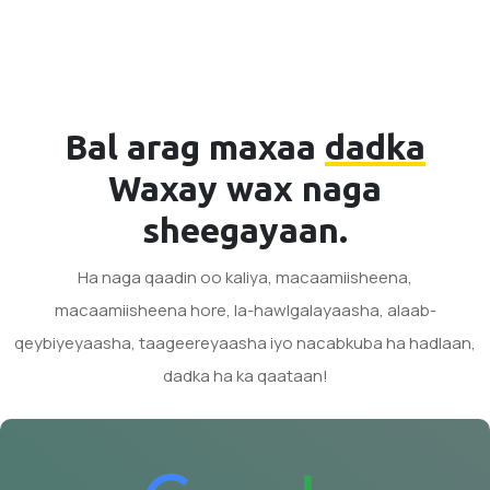
Bal arag maxaa
dadka
Waxay wax naga
sheegayaan.
Ha naga qaadin oo kaliya, macaamiisheena,
macaamiisheena hore, la-hawlgalayaasha, alaab-
qeybiyeyaasha, taageereyaasha iyo nacabkuba ha hadlaan,
dadka ha ka qaataan!