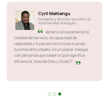
Cyril Mahlangu
Fundador y director ejecut
Asterism Risk Managers
ente.
Aprecio sincerament
ios que
calidad del servicio, la capacidad de
respuesta y la paciencia incluso cuan
tuvimos dificultades. Es un placer trab
con personas que saben lo que signifi
eficiencia. Gracias S'bu y SiveICT.