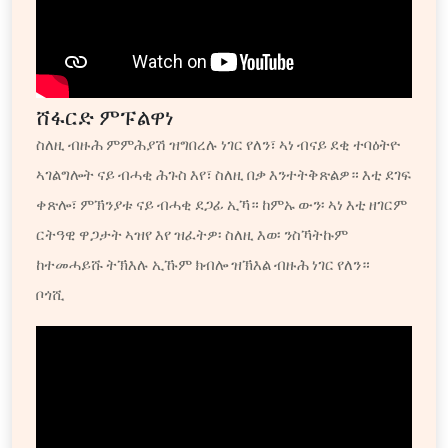
ሸፋርድ ምፑልዋነ
ስለዚ ብዙሕ ምምሕያሽ ዝግበረሉ ነገር የለን፣ ኣነ ብናይ ደቂ ተባዕትዮ
ኣገልግሎት ናይ ብሓቂ ሕጉስ እየ፣ ስለዚ በቃ እንተትቅጽልዎ። እቲ ደገፍ
ቀጽሎ፣ ምኽንያቱ ናይ ብሓቂ ደጋፊ ኢኻ። ከምኡ ውን፡ ኣነ እቲ ዘገርም
ርትዓዊ ዋጋታት ኣዝየ እየ ዝፈትዎ፡ ስለዚ እወ፡ ንስኻትኩም
ከተመሓይሹ ትኽእሉ ኢኹም ክብሎ ዝኽእል ብዙሕ ነገር የለን።
ቦጎሺ