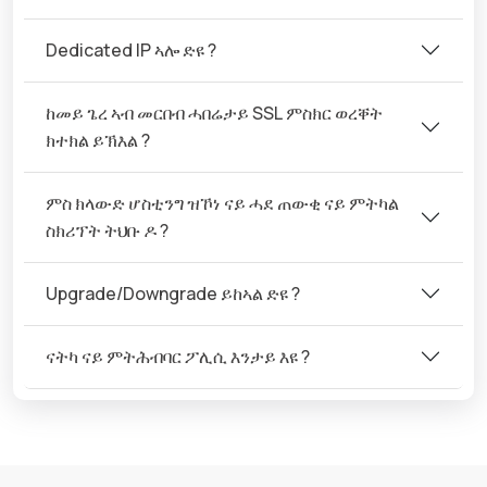
Dedicated IP ኣሎ ድዩ ?
ከመይ ጌረ ኣብ መርበብ ሓበሬታይ SSL ምስክር ወረቐት
ክተክል ይኽእል ?
ምስ ክላውድ ሆስቲንግ ዝኾነ ናይ ሓደ ጠውቂ ናይ ምትካል
ስክሪፕት ትህቡ ዶ ?
Upgrade/Downgrade ይከኣል ድዩ ?
ናትካ ናይ ምትሕብባር ፖሊሲ እንታይ እዩ ?