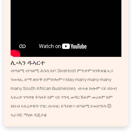
ሊ-ኣን ዱኣርተ
ብጣዕሚ ብጣዕሚ ሕጉስ እየ፣ SiveHost ምጥቃም ክንቅጽል ኢና
ንመጻኢ ድማ ጽቡቕ ይምነየሎም። May many many many
many South African Businesses, ብሓቂ ኩሎም ናይ ደቡብ
ኣፍሪቃ ንግዳዊ ትካላት ከም ናይ ንግዲ መሻርኽቶም መሪጾም ከም
ደቡብ ኣፍሪቃዊት ሃገር ብሓባር ይዓብዩ። ብጣዕሚ የመስግነካ 😊
ኣራንሺ ማዕጾ ዲጂታል