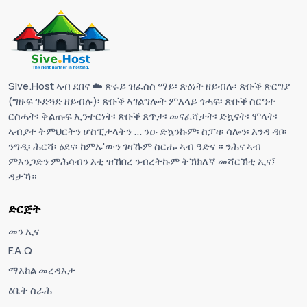
Sive.Host ኣብ ደበና ☁️ ጽሩይ ዝፈስስ ማይ፡ ጽዕነት ዘይብሉ፡ ጽቡቕ ጽርግያ
(ግዙፍ ጉድጓድ ዘይብሉ)፡ ጽቡቕ ኣገልግሎት ምእላይ ጎሓፍ፡ ጽቡቕ ስርዓተ
ርስሓት፡ ቅልጡፍ ኢንተርነት፡ ጽቡቕ ጸጥታ፡ መናፈሻታት፡ ድኳናት፡ ሞላት፡
ኣብያተ ትምህርትን ሆስፒታላትን ... ንዑ ድኳንኩም፡ ስፓዛ፡ ሳሎን፡ እንዳ ዳቦ፡
ንግዲ፡ ሕርሻ፡ ዕደና፡ ከምኡ'ውን ገዛኹም ስርሑ ኣብ ዓድና ። ንሕና ኣብ
ምእንጋድን ምሕሳብን እቲ ዝኸበረ ንብረትኩም ትኽክለኛ መሻርኽቲ ኢና፤
ዳታኻ።
ድርጅት
መን ኢና
F.A.Q
ማእከል መረዳእታ
ዕቤት ስራሕ