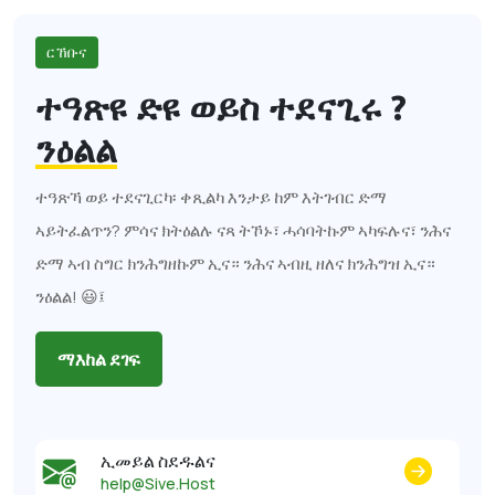
ርኸቡና
ተዓጽዩ ድዩ ወይስ ተደናጊሩ ?
ንዕልል
ተዓጽኻ ወይ ተደናጊርካ፡ ቀጺልካ እንታይ ከም እትገብር ድማ
ኣይትፈልጥን? ምሳና ክትዕልሉ ናጻ ትኾኑ፣ ሓሳባትኩም ኣካፍሉና፣ ንሕና
ድማ ኣብ ስግር ክንሕግዘኩም ኢና። ንሕና ኣብዚ ዘለና ክንሕግዝ ኢና።
ንዕልል! 😃፤
ማእከል ደገፍ
ኢመይል ስደዱልና
help@Sive.Host