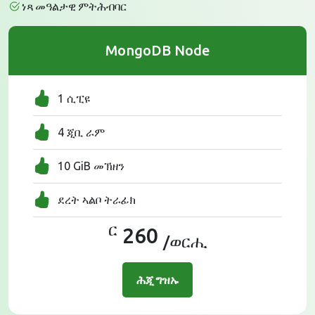
ነጻ መዓልታዊ ምትሕብባር
MongoDB Node
1 ሲፒዩ
4 ጂቢ ራም
10 GiB መኽዘን
ደረት ኣልቦ ትራፊክ
ር
260
/ወርሒ
ሕጂ ግዝኡ