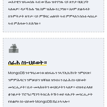
መእተዊን ዝኣመሰሉ ኣብ ውሽጡ ዝተሃንጹ ናይ ጸጥታ ባህርያት
ኣለዉዎ፣ ዳታኻ ኩሉ ግዜ ከም ዝሕሎ የረጋግጽ። እዞም ድልዱላት
ስጉምትታት ጸጥታ፡ ናይ ምኽባር ጠለባት ኣብ ምምላእን ስሱዕ ሓበሬታ
ኣብ ምሕላውን ይሕግዙ።
ሰፊሕ ስነ-ህይወት።
MongoDB ንተግባራውነቱ ዘስፍሑን ንኣፕሊኬሽናት ንምህናጽ፣
ንምምሕዳርን ንምዕባይን ዝቐለለ ዝገብሩን ሰፊሕ ስነ-ህይወት
መሳርሒታት፣ ቤተ-መጻሕፍትን ውህደታትን ኣለዎ። ብዝተፈላለዩ
ቋንቋታት ፕሮግራሚንግ ትሰርሕ ትኹን ወይ ፍሉያት መሳርሒታት
የድልየካ፡ ስነ-ህይወት MongoDB ሸፊኑካ ኣሎ።