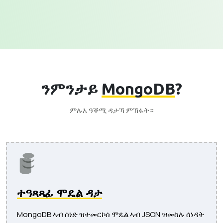
ንምንታይ
MongoDB
?
ምሉእ ዓቕሚ ዳታኻ ምኽፋት።
ተዓጻጻፊ ሞዴል ዳታ
MongoDB ኣብ ሰነድ ዝተመርኮሰ ሞዴል ኣብ JSON ዝመስሉ ሰነዳት