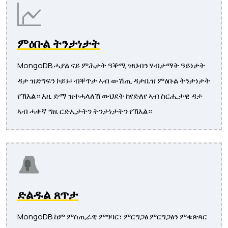
ምዕቡል ትንታነታት
MongoDB ሓያል ናይ ምሕታት ዓቕሚ ዝህብን ሃብታማት ዓይነታት
ዳታ ዝድግፍን ኮይኑ፡ ብቐጥታ ኣብ ውሽጢ ዳታቤዝ ምዕቡል ትንታነታት
የኽእል። እዚ ድማ ዝተሓላለኸ ውህደት ከየድለየ ኣብ ስርሒታዊ ዳታ
ኣብ ሓቀኛ ግዜ ርድኢታትን ትንታነታትን የኽእል።
ድልዱል ጸጥታ
MongoDB ከም ምስጢራዊ ምግባር፣ ምርግጋፅ ምርግጋፅን ምቁጽጻር