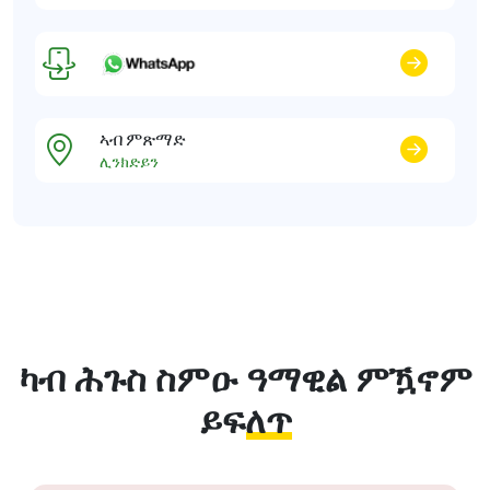
ኣብ ምጽማድ
ሊንክድይን
ካብ ሕጉስ ስምዑ
ዓማዊል ምዃኖም
ይፍለጥ