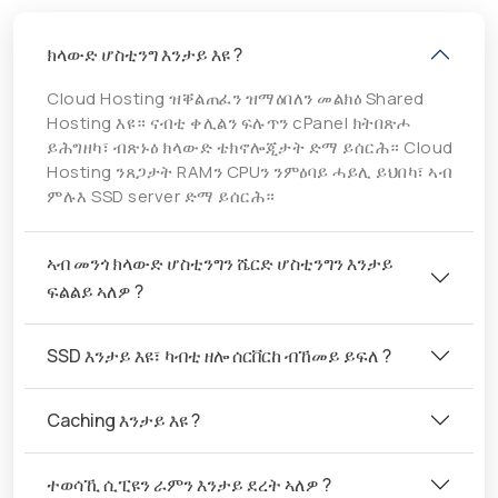
ክላውድ ሆስቲንግ እንታይ እዩ ?
Cloud Hosting ዝቐልጠፈን ዝማዕበለን መልክዕ Shared
Hosting እዩ። ናብቲ ቀሊልን ፍሉጥን cPanel ክትበጽሖ
ይሕግዘካ፣ ብጽኑዕ ክላውድ ቴክኖሎጂታት ድማ ይሰርሕ። Cloud
Hosting ንጸጋታት RAMን CPUን ንምዕባይ ሓይሊ ይህበካ፣ ኣብ
ምሉእ SSD server ድማ ይሰርሕ።
ኣብ መንጎ ክላውድ ሆስቲንግን ሼርድ ሆስቲንግን እንታይ
ፍልልይ ኣለዎ ?
SSD እንታይ እዩ፣ ካብቲ ዘሎ ሰርቨርከ ብኸመይ ይፍለ ?
Caching እንታይ እዩ ?
ተወሳኺ ሲፒዩን ራምን እንታይ ደረት ኣለዎ ?