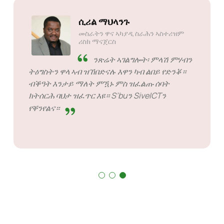
ሲሪል ማህላንጉ
መስራትን ዋና ኣካያዲ ስራሕን ኣስተሪዝም
ሪስክ ማናጀርስ
ንጽሬት ኣገልግሎት፡ ምላሽ ምሃብን
ትዕግስትን ዋላ ኣብ ዝኸበድናሉ እዋን ካብ ልበይ የድንቖ።
ብቕዓት እንታይ ማለት ምዃኑ ምስ ዝፈልጡ ሰባት
ክትሰርሕ ባህታ ዝፈጥር እዩ። S’buን SiveICTን
የቐንየልና።