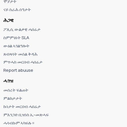
ሞያታት
ናይ ስራሕ ሰዓታት
ሕጋዊ
ፖሊሲ ውልቃዊ ሓበሬታ
ስምምዕነት SLA
ውዕል ኣገልግሎት
ጸብጻባት መሰል ቅዳሕ
ምጥሓስ መርበብ ሓበሬታ
Report abuuse
ሓገዝ
መሰረት ፍልጠት
ምልክታታት
ኩነታት መርበብ ሓበሬታ
ምእንጋድ ቢዝነስ ኢ-መጽሓፍ
ሓሳብኩም ኣካፍሉ።