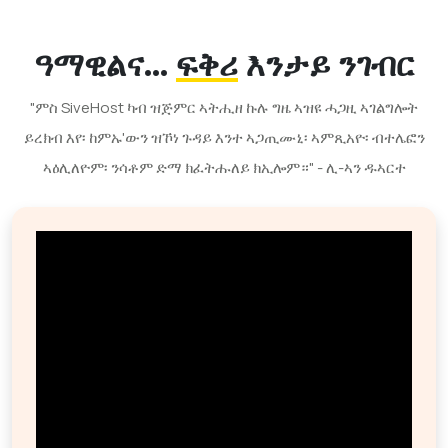
ዓማዊልና...
ፍቅሪ
እንታይ ንገብር
"ምስ SiveHost ካብ ዝጅምር ኣትሒዘ ኩሉ ግዜ ኣዝዩ ሓጋዚ ኣገልግሎት
ይረክብ እየ፡ ከምኡ'ውን ዝኾነ ጉዳይ እንተ ኣጋጢሙኒ፡ ኣምጺአዮ፡ ብተሌፎን
ኣዕሊለዮም፡ ንሳቶም ድማ ክፈትሑለይ ክኢሎም።" - ሊ-ኣን ዱኣርተ