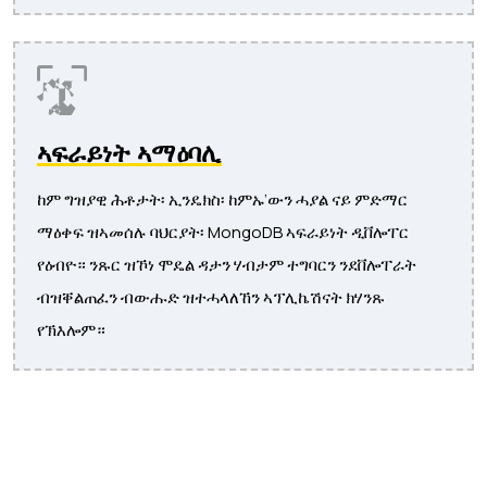
ኣፍራይነት ኣማዕባሊ
ከም ግዝያዊ ሕቶታት፡ ኢንዴክስ፡ ከምኡ’ውን ሓያል ናይ ምድማር
ማዕቀፍ ዝኣመሰሉ ባህርያት፡ MongoDB ኣፍራይነት ዲቨሎፐር
የዕብዮ። ንጹር ዝኾነ ሞዴል ዳታን ሃብታም ተግባርን ንደቨሎፐራት
ብዝቐልጠፈን ብውሑድ ዝተሓላለኸን ኣፕሊኬሽናት ክሃንጹ
የኽእሎም።