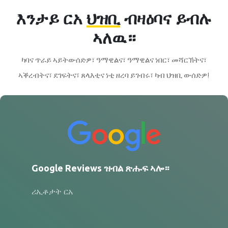
እንታይ ርአ
ህዝቢ
ብዛዕባና ይብሉ
ኣለዉ።
ካባና ጥራይ ኣይትውሰድዎ፣ ዓማዊልና፣ ዓማዊልና ነበር፣ መሻርኽትና፣
ኣቕረብትና፣ ደገፍትና፣ ጸላእቲና ነቲ ዘረባ ይገብሩ፣ ካብ ህዝቢ ውሰድዎ!
Google Reviews ዝብል ጽሑፍ ኣሎ።
ሪኢቶታት ርአ