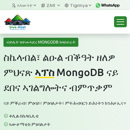
ኣካውንት
ZAR
Tigrinya
ብድሌት ዝተመሓደረ MONGODB ክላስተራት
ስኬላብል፣ ልዑል ብቕዓት ዘለዎ
ምህናጽ
ኣፕስ
MongoDB ናይ
ደበና ኣገልግሎትና ብምጥቃም
ናይ ምቕራብ፣ ምዕባይ፣ ምዕባለታት፣ ምትሕብባርን ድሕነትን ክንሕዞ ኢና።
ቀሊል ስኬላቢሊቲ
ኣውቶማቲክ ምዕባለታት