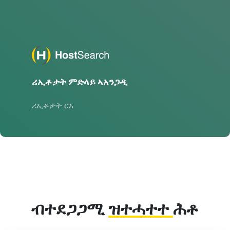
ሪኢቶታት ምድላይ ኣአንጋዲ
ሪኢቶታት ርአ
ብተደጋጋሚ
ዝተሓተተ
ሕቶ