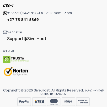
ርኸቡና
ዋትስኣፕ (ጽሑፍ ጥራይ) ካብ ሰዓት 9am - 3pm :
+27 73 841 5369
24/7 ደገፍ :
Support@Sive.Host
ጸጥታ ብ :
Copyright © 2026 Sive.Host. All Rights Reserved. ቁጽሪ መዝገብ፡
2015/161920/07