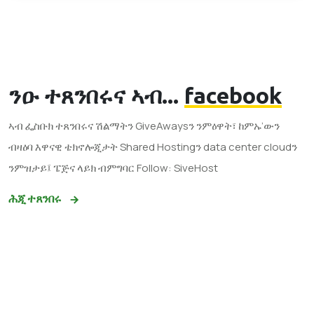
ንዑ ተጸንበሩና ኣብ...
facebook
ኣብ ፌስቡክ ተጸንበሩና ሽልማትን GiveAwaysን ንምዕዋት፣ ከምኡ’ውን
ብዛዕባ እዋናዊ ቴክኖሎጂታት Shared Hostingን data center cloudን
ንምዝታይ፤ ፔጅና ላይክ ብምግባር Follow: SiveHost
ሕጂ ተጸንበሩ