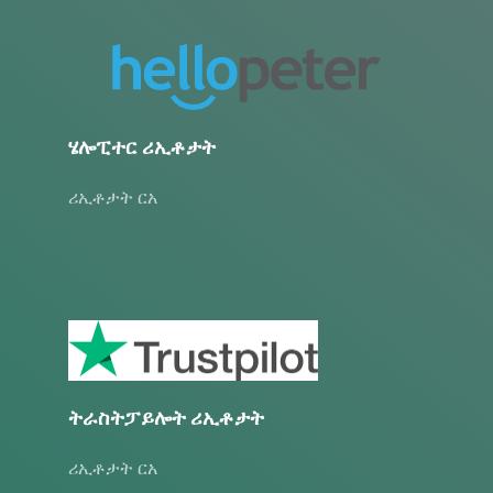
ሄሎፒተር ሪኢቶታት
ሪኢቶታት ርአ
ትራስትፓይሎት ሪኢቶታት
ሪኢቶታት ርአ