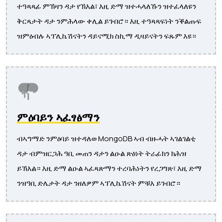
ተዓጻጻፊ ምኽዛን ዳታ የኽእል፣ እዚ ድማ ዝተሓላለኹን ዝተፈላለዩን
ቅርጻታት ዳታ ንምሕላው ቀሊል ይገብሮ። እዚ ተዓጻጻፍነት ንቕልጡፍ
ዝምዕብሉ ኣፕሊኬሽናትን ዳይናሚክ ስኪማ ዲዛይናትን ፍጹም እዩ።
ምዕባይን ኣፈፃፅማን
ብኣግማድ ንምዕባይ ዝተዳለወ MongoDB ኣብ ብዙሓት ኣገልገልቲ
ዳታ ብምዝርጋሕ ዓቢ መጠን ዳታን ልዑል ጽዕነት ትራፊክን ክሕዝ
ይኽእል። እዚ ድማ ልዑል ኣፈጻጽማን ተረባሕነትን የረጋግጽ፣ እዚ ድማ
ንዝዓቢ ድሌታት ዳታ ንዘለዎም ኣፕሊኬሽናት ምቹእ ይገብሮ።