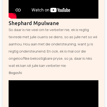
Shephard Mpulwane
So daar is nie veel om te verbeter nie, ek is regtig
tevrede met julle ouens se diens, so as julle net so wil
aanhou. Hou aan met die ondersteuning, want jy is
regtig ondersteunend. En ook, ek is mal oor die
ongelooflike bekostigbare pryse, so ja, daar is niks
wat ek kan sê julle kan verbeter nie.
Bogoshi