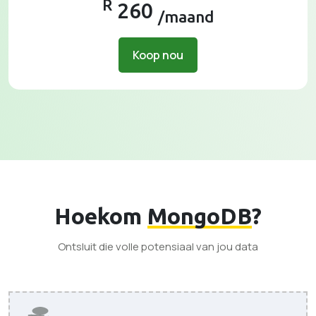
R
260
/maand
Koop nou
Hoekom
MongoDB
?
Ontsluit die volle potensiaal van jou data