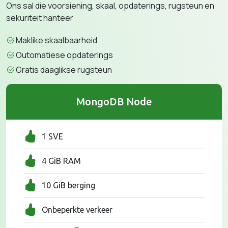
Ons sal die voorsiening, skaal, opdaterings, rugsteun en
sekuriteit hanteer
Maklike skaalbaarheid
Outomatiese opdaterings
Gratis daaglikse rugsteun
MongoDB Node
1 SVE
4 GiB RAM
10 GiB berging
Onbeperkte verkeer