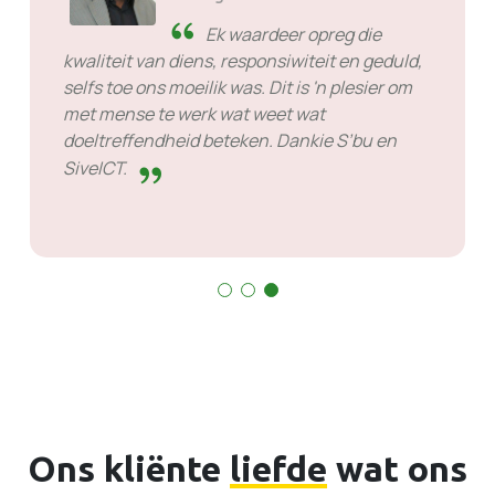
Ek waardeer opreg die
kwaliteit van diens, responsiwiteit en geduld,
selfs toe ons moeilik was. Dit is 'n plesier om
met mense te werk wat weet wat
doeltreffendheid beteken. Dankie S’bu en
SiveICT.
Ons kliënte
liefde
wat ons