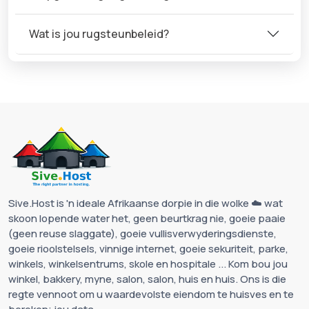
Wat is jou rugsteunbeleid?
Sive.Host is 'n ideale Afrikaanse dorpie in die wolke ☁️ wat
skoon lopende water het, geen beurtkrag nie, goeie paaie
(geen reuse slaggate), goeie vullisverwyderingsdienste,
goeie rioolstelsels, vinnige internet, goeie sekuriteit, parke,
winkels, winkelsentrums, skole en hospitale ... Kom bou jou
winkel, bakkery, myne, salon, salon, huis en huis. Ons is die
regte vennoot om u waardevolste eiendom te huisves en te