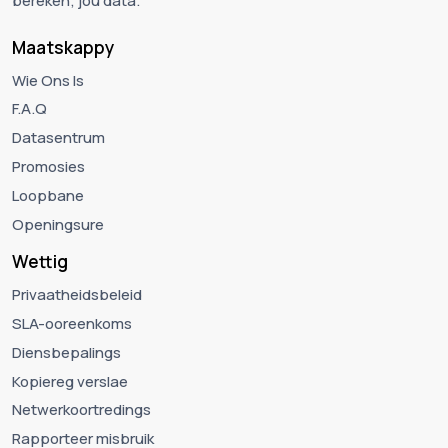
bereken; jou data.
Maatskappy
Wie Ons Is
F.A.Q
Datasentrum
Promosies
Loopbane
Openingsure
Wettig
Privaatheidsbeleid
SLA-ooreenkoms
Diensbepalings
Kopiereg verslae
Netwerkoortredings
Rapporteer misbruik