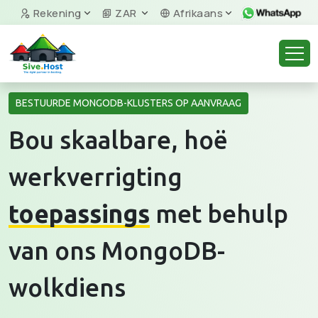
Rekening
ZAR
Afrikaans
BESTUURDE MONGODB-KLUSTERS OP AANVRAAG
Bou skaalbare, hoë
werkverrigting
toepassings
met behulp
van ons MongoDB-
wolkdiens