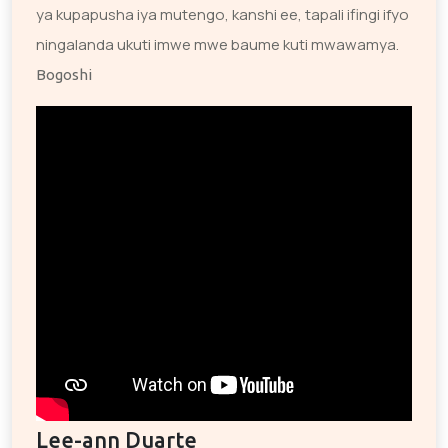
ya kupapusha iya mutengo, kanshi ee, tapali ifingi ifyo
ningalanda ukuti imwe mwe baume kuti mwawamya.
Bogoshi
Lee-ann Duarte