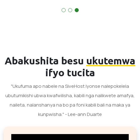
Abakushita besu
ukutemwa
ifyo tucita
"Ukufuma apo nabele na SiveHost lyonse nalepokelela
ubutumikishi ubwa kwafwilisha, kabili nga nalikwete amafya,
naileta, nalanshanya na bo pa foni kabili bali na maka ya
kunpwisha." - Lee-ann Duarte