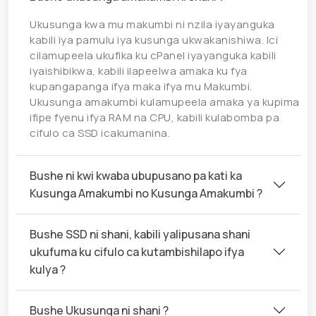
Ukusunga kwa mu makumbi ni nzila iyayanguka
kabili iya pamulu iya kusunga ukwakanishiwa. Ici
cilamupeela ukufika ku cPanel iyayanguka kabili
iyaishibikwa, kabili ilapeelwa amaka ku fya
kupangapanga ifya maka ifya mu Makumbi.
Ukusunga amakumbi kulamupeela amaka ya kupima
ifipe fyenu ifya RAM na CPU, kabili kulabomba pa
cifulo ca SSD icakumanina.
Bushe ni kwi kwaba ubupusano pa kati ka
Kusunga Amakumbi no Kusunga Amakumbi ?
Bushe SSD ni shani, kabili yalipusana shani
ukufuma ku cifulo ca kutambishilapo ifya
kulya ?
Bushe Ukusunga ni shani ?