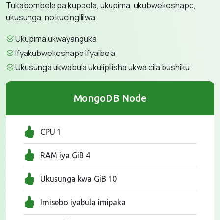
Tukabombela pa kupeela, ukupima, ukubwekeshapo,
ukusunga, no kucingililwa
Ukupima ukwayanguka
Ifyakubwekeshapo ifyaibela
Ukusunga ukwabula ukulipilisha ukwa cila bushiku
MongoDB Node
CPU 1
RAM iya GiB 4
Ukusunga kwa GiB 10
Imisebo iyabula imipaka