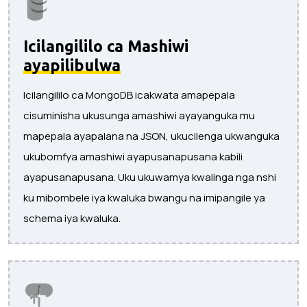
Icilangililo ca Mashiwi
ayapilibulwa
Icilangililo ca MongoDB icakwata amapepala
cisuminisha ukusunga amashiwi ayayanguka mu
mapepala ayapalana na JSON, ukucilenga ukwanguka
ukubomfya amashiwi ayapusanapusana kabili
ayapusanapusana. Uku ukuwamya kwalinga nga nshi
ku mibombele iya kwaluka bwangu na imipangile ya
schema iya kwaluka.