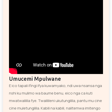
Umucemi Mpulwane
E ico tapali ifingi ifya kuwamyako, ndi uwa nsansa nga
nshi ku mulimo wa baume benu, eico nga ca kuti
mwatwalilila fye. Twalilileni ukutungilila, pantu mu cine
cine muletungilila. Kabili na kabili, nalitemwa imitengo