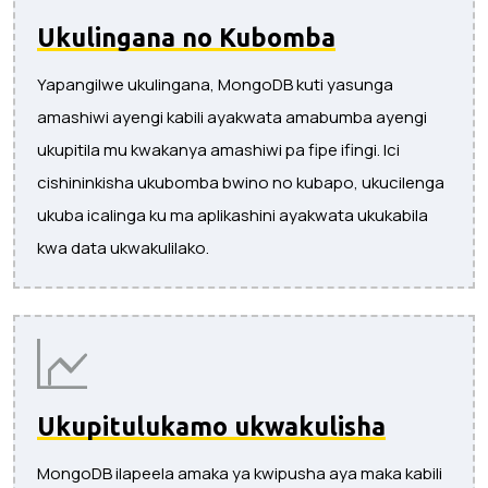
Ukulingana no Kubomba
Yapangilwe ukulingana, MongoDB kuti yasunga
amashiwi ayengi kabili ayakwata amabumba ayengi
ukupitila mu kwakanya amashiwi pa fipe ifingi. Ici
cishininkisha ukubomba bwino no kubapo, ukucilenga
ukuba icalinga ku ma aplikashini ayakwata ukukabila
kwa data ukwakulilako.
Ukupitulukamo ukwakulisha
MongoDB ilapeela amaka ya kwipusha aya maka kabili