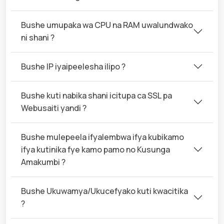
Bushe umupaka wa CPU na RAM uwalundwako
ni shani ?
Bushe IP iyaipeelesha ilipo ?
Bushe kuti nabika shani icitupa ca SSL pa
Webusaiti yandi ?
Bushe mulepeela ifyalembwa ifya kubikamo
ifya kutinika fye kamo pamo no Kusunga
Amakumbi ?
Bushe Ukuwamya/Ukucefyako kuti kwacitika
?