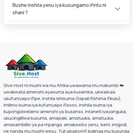
Bushe inshila yenu iya kusungamo ifintu ni
shani ?
Sive.Host ni mushi wa mu Afrika uwawama mu makumbi ☁️
uwakwata amenshi ayasuma aya kusamba, ukwabula
ukufumyapo ifipe, inshila ishisuma (tapali ifishima ifikulu),
imilimo isuma iya kufumyapo ifisoso, inshila isuma iya
kupongolwelamo amenshi ya busanso, intaneti iyayanguka,
ukucingililwa kusuma, amapaki, amatuuka, amatuuka,
amasambililo ya pa mpanga, amakwebo yenu, Iseni. imigodi,
ne ŋanda mu mushi wesu. Tuli ababomfi balinga mu kusunga