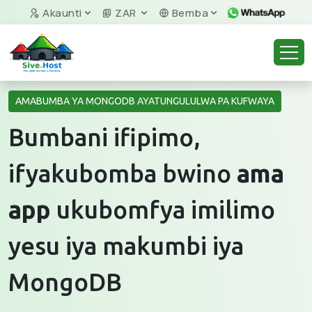
Akaunti
ZAR
Bemba
AMABUMBA YA MONGODB AYATUNGULULWA PA KUFWAYA
Bumbani ifipimo,
ifyakubomba bwino
ama
app
ukubomfya imilimo
yesu iya makumbi iya
MongoDB