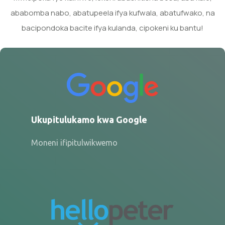
ababomba nabo, abatupeela ifya kufwala, abatufwako, na
bacipondoka bacite ifya kulanda, cipokeni ku bantu!
Ukupitulukamo kwa Google
Moneni ifipitulwikwemo