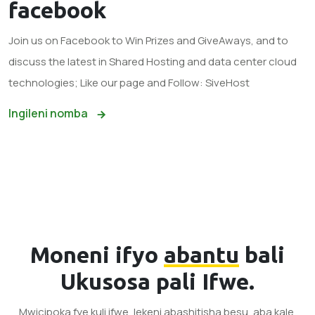
facebook
Join us on Facebook to Win Prizes and GiveAways, and to
discuss the latest in Shared Hosting and data center cloud
technologies; Like our page and Follow: SiveHost
Ingileni nomba
Moneni ifyo
abantu
bali
Ukusosa pali Ifwe.
Mwicipoka fye kuli ifwe, lekeni abashitisha besu, aba kale,