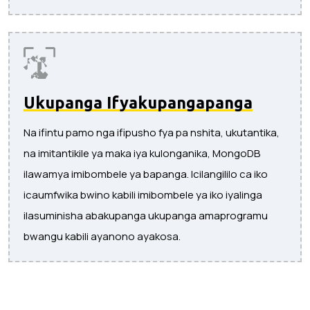
Ukupanga Ifyakupangapanga
Na ifintu pamo nga ifipusho fya pa nshita, ukutantika,
na imitantikile ya maka iya kulonganika, MongoDB
ilawamya imibombele ya bapanga. Icilangililo ca iko
icaumfwika bwino kabili imibombele ya iko iyalinga
ilasuminisha abakupanga ukupanga amaprogramu
bwangu kabili ayanono ayakosa.