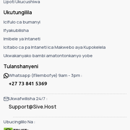
Lipoti Ukucushiwa
Ukutungilila
Icifulo ca bumanyi
Ifyakubilisha
Imibele ya Intaneti
Icitabo ca pa Intaneti ica Makwebo aya Kupokelela
Ukwakanyako bambi amatontonkanyo yobe
Tulanshanyeni
Whatsapp (Ifilembofye) 9am - 3pm :
+27 73 841 5369
Ukwafwilisha 24/7 :
Support@Sive.Host
Ubucingililo Na :