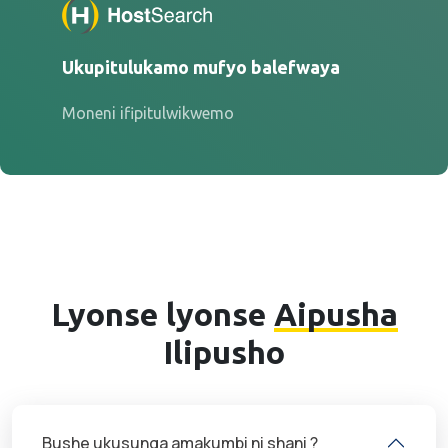
Ukupitulukamo mufyo balefwaya
Moneni ifipitulwikwemo
Lyonse lyonse
Aipusha
Ilipusho
Bushe ukusunga amakumbi ni shani ?