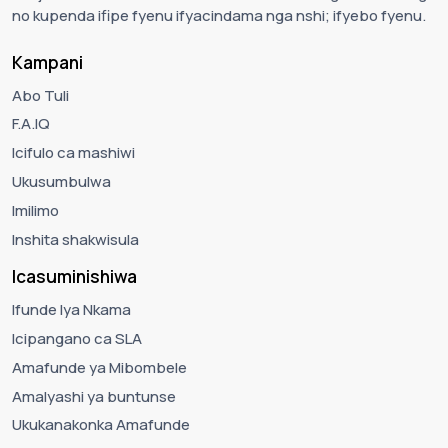
no kupenda ifipe fyenu ifyacindama nga nshi; ifyebo fyenu.
Kampani
Abo Tuli
F.A.IQ
Icifulo ca mashiwi
Ukusumbulwa
Imilimo
Inshita shakwisula
Icasuminishiwa
Ifunde lya Nkama
Icipangano ca SLA
Amafunde ya Mibombele
Amalyashi ya buntunse
Ukukanakonka Amafunde