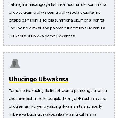
ilatungilila imisango ya fishinka ifisuma, ukusuminisha
ukupitulukamo ukwa pamulu ukwabula ukupita mu
citabo ca fishinka. Ici cilasuminisha ukumona inshita
iine-ine no kufwailisha pa fyebo ifibomfiwa ukwabula
ukukabila ukubikwa pamo ukwakosa.
Ubucingo Ubwakosa
Pamo ne fyakucingilila ifyabikwamo pamo nga ukufisa,
ukushininkisha, no kucenjela, MongoDB ilashininkisha
ukuti amashiwi yenu yalicingililwa inshita shonse. Iyi
mibele ya bucingo iyakosa ilaafwa mu kufikilisha