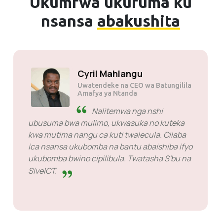
Ukumfwa ukufuma ku
nsansa
abakushita
Solly Motsoane
Uwatendeke & Umukalamba wa
kampani ka Mogen
SiveHost pa ntanshi ya
nshita - SiveHost ilingi line
intanshi kabili ilingi line balaishiba ifintu pa
ntanshi ya nshita. Kuli imilandu imo ilyo nali
no kulolela ukwasuka lelo ico te cintu ca
kubacingilila. Baliba bwino mu fyo bacita.