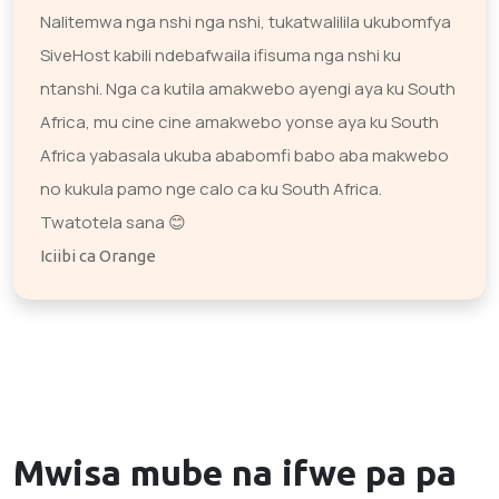
Nalitemwa nga nshi nga nshi, tukatwalilila ukubomfya
SiveHost kabili ndebafwaila ifisuma nga nshi ku
ntanshi. Nga ca kutila amakwebo ayengi aya ku South
Africa, mu cine cine amakwebo yonse aya ku South
Africa yabasala ukuba ababomfi babo aba makwebo
no kukula pamo nge calo ca ku South Africa.
Twatotela sana 😊
Iciibi ca Orange
Mwisa mube na ifwe pa
pa