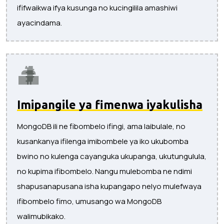
ififwaikwa ifya kusunga no kucingilila amashiwi
ayacindama.
Imipangile ya fimenwa iyakulisha
MongoDB ili ne fibombelo ifingi, ama laibulale, no
kusankanya ifilenga imibombele ya iko ukubomba
bwino no kulenga cayanguka ukupanga, ukutungulula,
no kupima ifibombelo. Nangu mulebomba ne ndimi
shapusanapusana isha kupangapo nelyo mulefwaya
ifibombelo fimo, umusango wa MongoDB
walimubikako.