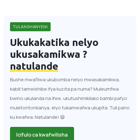
TULANSHANYENI
Ukukakatika nelyo
ukusakamikwa ?
natulande
Bushe mwafilwa ukubomba nelyo mwasakamikwa,
kabili tamwishibe ifya kucita pa numa? Muleumfwa
bwino ukulanda na ifwe, ukutushimikilako bambi pafyo
muletontonkanya, elyo tukamwafwa ukupita. Tuli pano
ku kwafwa. Natulande! 😃
Icifulo ca kwafwilisha