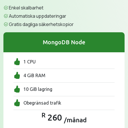
Enkel skalbarhet
Automatiska uppdateringar
Gratis dagliga säkerhetskopior
MongoDB Node
1 CPU
4 GiB RAM
10 GiB lagring
Obegränsad trafik
R
260
/månad