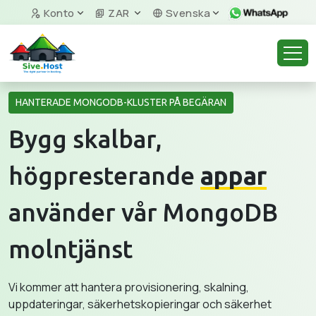
Konto
ZAR
Svenska
HANTERADE MONGODB-KLUSTER PÅ BEGÄRAN
Bygg skalbar,
högpresterande
appar
använder vår MongoDB
molntjänst
Vi kommer att hantera provisionering, skalning,
uppdateringar, säkerhetskopieringar och säkerhet