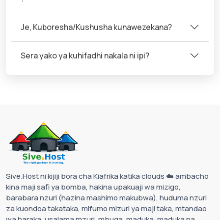
Je, Kuboresha/Kushusha kunawezekana?
Sera yako ya kuhifadhi nakala ni ipi?
Sive.Host ni kijiji bora cha Kiafrika katika clouds ☁️ ambacho
kina maji safi ya bomba, hakina upakuaji wa mizigo,
barabara nzuri (hazina mashimo makubwa), huduma nzuri
za kuondoa takataka, mifumo mizuri ya maji taka, mtandao
wa haraka, usalama mzuri, mbuga, maduka, maduka na