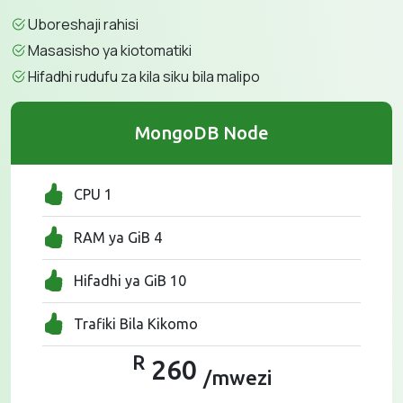
Uboreshaji rahisi
Masasisho ya kiotomatiki
Hifadhi rudufu za kila siku bila malipo
MongoDB Node
CPU 1
RAM ya GiB 4
Hifadhi ya GiB 10
Trafiki Bila Kikomo
R
260
/mwezi