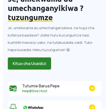
umechanganyikiwa ?
tuzungumze
Je, umekwama au umechanganyikiwa, na hujui cha
kufanya baadaye? Jisikie huru kuzungumza nasi,
kushiriki mawazo yako, na tutakusaidia zaidi. Tuko
hapa kusaidia. Hebu tuzungumze! 😃
Kituo cha Usaidizi
Tutumie Barua Pepe
help@Sive.Host