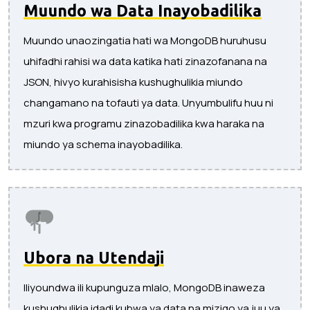
Muundo wa Data Inayobadilika
Muundo unaozingatia hati wa MongoDB huruhusu
uhifadhi rahisi wa data katika hati zinazofanana na
JSON, hivyo kurahisisha kushughulikia miundo
changamano na tofauti ya data. Unyumbulifu huu ni
mzuri kwa programu zinazobadilika kwa haraka na
miundo ya schema inayobadilika.
Ubora na Utendaji
Iliyoundwa ili kupunguza mlalo, MongoDB inaweza
kushughulikia idadi kubwa ya data na mizigo ya juu ya