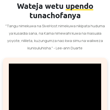
Wateja wetu
upendo
tunachofanya
"Tangu nimekuwa na SiveHost nimekuwa nikipata huduma
ya kusaidia sana, na Kama nimewahi kuwa na masuala
yoyote, nilileta, kuzungumza nao kwa simu na waliweza
kunisuluhisha." - Lee-ann Duarte