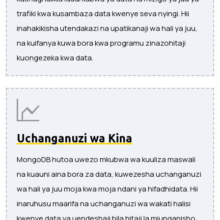
trafiki kwa kusambaza data kwenye seva nyingi. Hii
inahakikisha utendakazi na upatikanaji wa hali ya juu,
na kuifanya kuwa bora kwa programu zinazohitaji
kuongezeka kwa data.
Uchanganuzi wa Kina
MongoDB hutoa uwezo mkubwa wa kuuliza maswali
na kuauni aina bora za data, kuwezesha uchanganuzi
wa hali ya juu moja kwa moja ndani ya hifadhidata. Hii
inaruhusu maarifa na uchanganuzi wa wakati halisi
kwenye data ya uendeshaji bila hitaji la miunganisho