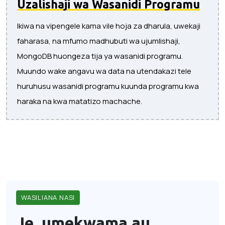
Uzalishaji wa Wasanidi Programu
Ikiwa na vipengele kama vile hoja za dharula, uwekaji
faharasa, na mfumo madhubuti wa ujumlishaji,
MongoDB huongeza tija ya wasanidi programu.
Muundo wake angavu wa data na utendakazi tele
huruhusu wasanidi programu kuunda programu kwa
haraka na kwa matatizo machache.
WASILIANA NASI
Je, umekwama au