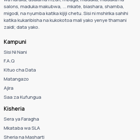
salons, maduka makubwa, ... mkate, biashara, shamba,
migodi, na nyumba katika kijiji chetu. Sisi ni mshirika sahihi
katika kukaribisha na kukokotoa mali yako yenye thamani
zaidi; data yako.
Kampuni
Sisi Ni Nani
F.A.Q
Kituo cha Data
Matangazo
Ajira
Saa za Kufungua
Kisheria
Sera ya Faragha
Mkataba wa SLA
Sheria na Masharti