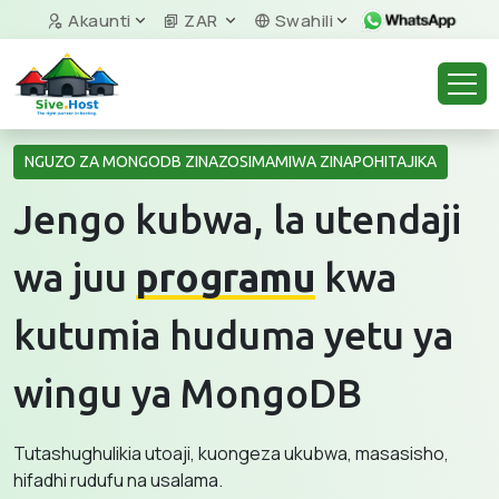
Akaunti
ZAR
Swahili
NGUZO ZA MONGODB ZINAZOSIMAMIWA ZINAPOHITAJIKA
Jengo kubwa, la utendaji
wa juu
programu
kwa
kutumia huduma yetu ya
wingu ya MongoDB
Tutashughulikia utoaji, kuongeza ukubwa, masasisho,
hifadhi rudufu na usalama.