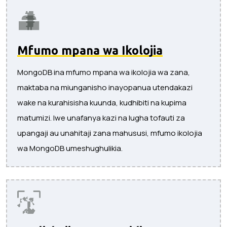
Mfumo mpana wa Ikolojia
MongoDB ina mfumo mpana wa ikolojia wa zana,
maktaba na miunganisho inayopanua utendakazi
wake na kurahisisha kuunda, kudhibiti na kupima
matumizi. Iwe unafanya kazi na lugha tofauti za
upangaji au unahitaji zana mahususi, mfumo ikolojia
wa MongoDB umeshughulikia.