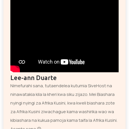
Lee-ann Duarte
Nimefurahi sana, tutaendelea kutumia SiveHost na
ninawatakia kila la kheri kwa siku zijazo. Mei Biashara
nyingi nyingi za Afrika Kusini, kwa kweli biashara zote
za Afrika Kusini ziwachague kama washirika wao wa
kibiashara na kukua pamoja kama taifa la Afrika Kusini.
Asante sana 😊