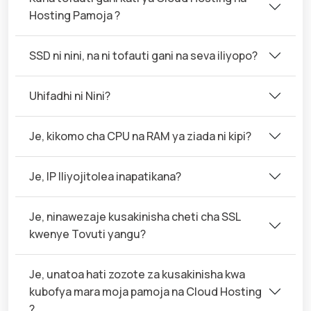
Hosting Pamoja ?
SSD ni nini, na ni tofauti gani na seva iliyopo?
Uhifadhi ni Nini?
Je, kikomo cha CPU na RAM ya ziada ni kipi?
Je, IP Iliyojitolea inapatikana?
Je, ninawezaje kusakinisha cheti cha SSL
kwenye Tovuti yangu?
Je, unatoa hati zozote za kusakinisha kwa
kubofya mara moja pamoja na Cloud Hosting
?