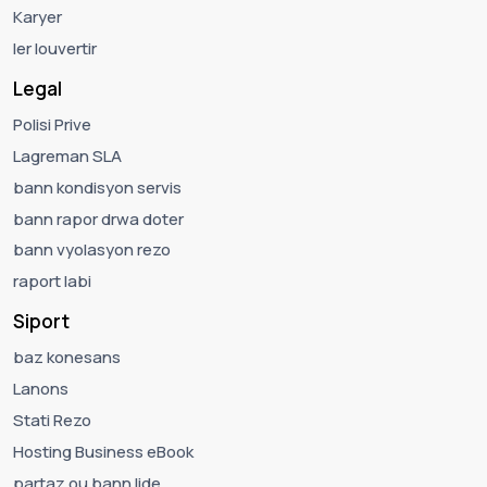
Karyer
ler louvertir
Legal
Polisi Prive
Lagreman SLA
bann kondisyon servis
bann rapor drwa doter
bann vyolasyon rezo
raport labi
Siport
baz konesans
Lanons
Stati Rezo
Hosting Business eBook
partaz ou bann lide