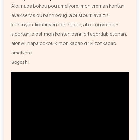
Alor napa bokou pou amelyore, mon vreman kontan
avek servis ou bann boug, alor si ou ti ava zis
kontinyen. kontinyen donn sipor, akoz ou vreman
siportan. e osi, mon kontan bann pri abordab etonan,
alor wi, napa bokou ki mon kapab dir ki zot kapab
amelyore.
Bogoshi