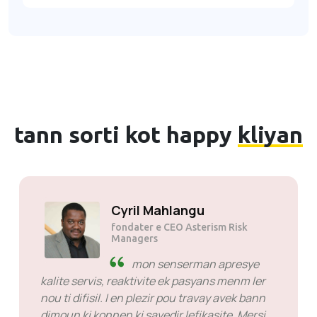
tann sorti kot happy
kliyan
Cyril Mahlangu
fondater e CEO Asterism Risk
Managers
mon senserman apresye
kalite servis, reaktivite ek pasyans menm ler
nou ti difisil. I en plezir pou travay avek bann
dimoun ki konnen ki savedir lefikasite. Mersi