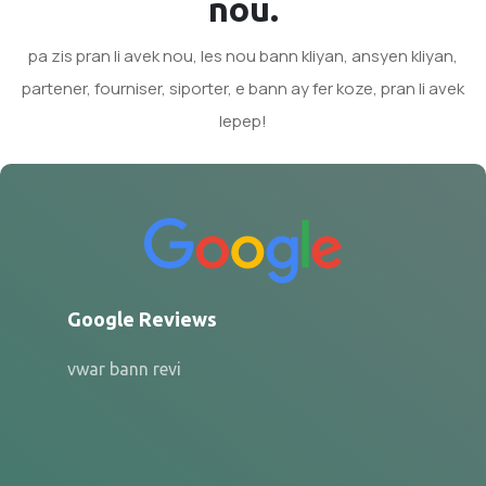
nou.
pa zis pran li avek nou, les nou bann kliyan, ansyen kliyan,
partener, fourniser, siporter, e bann ay fer koze, pran li avek
lepep!
Google Reviews
vwar bann revi