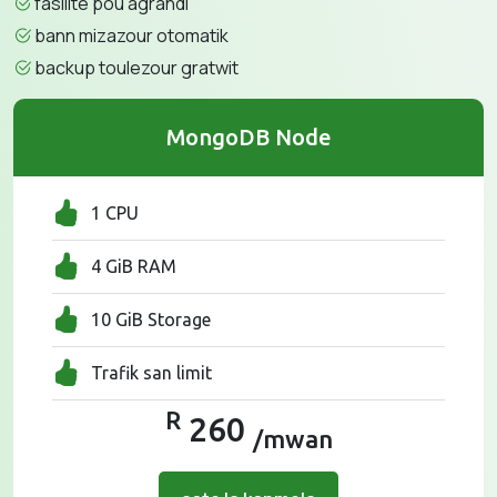
fasilite pou agrandi
bann mizazour otomatik
backup toulezour gratwit
MongoDB Node
1 CPU
4 GiB RAM
10 GiB Storage
Trafik san limit
R
260
/mwan