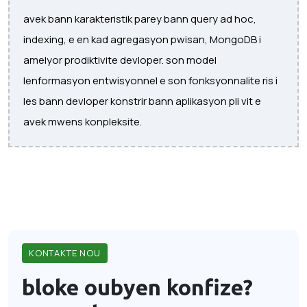
avek bann karakteristik parey bann query ad hoc,
indexing, e en kad agregasyon pwisan, MongoDB i
amelyor prodiktivite devloper. son model
lenformasyon entwisyonnel e son fonksyonnalite ris i
les bann devloper konstrir bann aplikasyon pli vit e
avek mwens konpleksite.
KONTAKTE NOU
bloke oubyen konfize?