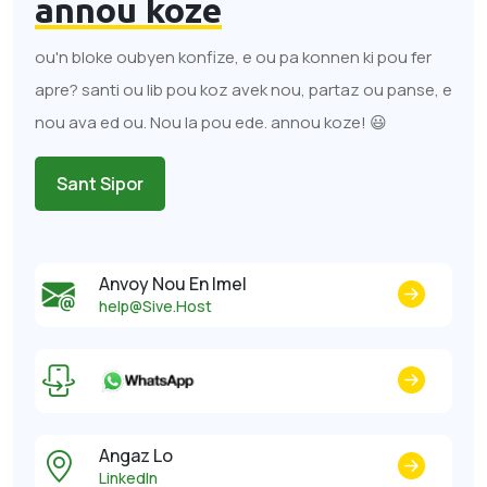
annou koze
ou'n bloke oubyen konfize, e ou pa konnen ki pou fer
apre? santi ou lib pou koz avek nou, partaz ou panse, e
nou ava ed ou. Nou la pou ede. annou koze! 😃
Sant Sipor
Anvoy Nou En Imel
help@Sive.Host
Angaz Lo
LinkedIn