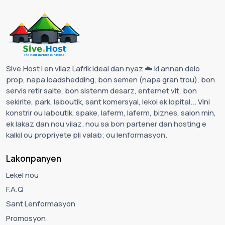
Sive.Host i en vilaz Lafrik ideal dan nyaz ☁️ ki annan delo
prop, napa loadshedding, bon semen (napa gran trou), bon
servis retir salte, bon sistenm desarz, enternet vit, bon
sekirite, park, laboutik, sant komersyal, lekol ek lopital... Vini
konstrir ou laboutik, spake, laferm, laferm, biznes, salon min,
ek lakaz dan nou vilaz. nou sa bon partener dan hosting e
kalkil ou propriyete pli valab; ou lenformasyon.
Lakonpanyen
Lekel nou
F.A.Q
Sant Lenformasyon
Promosyon