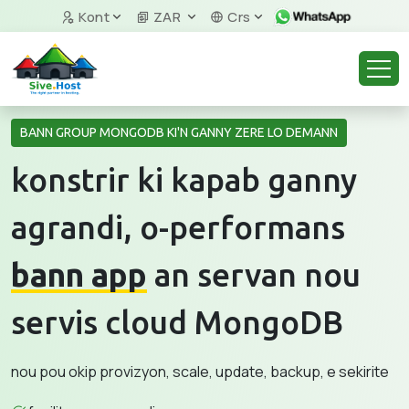
Kont
ZAR
Crs
BANN GROUP MONGODB KI'N GANNY ZERE LO DEMANN
konstrir ki kapab ganny
agrandi, o-performans
bann app
an servan nou
servis cloud MongoDB
nou pou okip provizyon, scale, update, backup, e sekirite