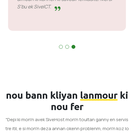
S’bu ek SiveICT.
nou bann kliyan
lanmour
ki
nou fer
"Depi ki mon'n avek SiveHost mon'n toultan ganny en servis
tre itil, e si mon'n deza annan okenn problenm, mon'n koz lo