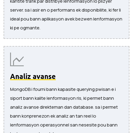
kantite trafik par distribye lenformasyon lo plizyer
server. sa i asir en o performans ek disponibilite, ki fer li
ideal pou bann aplikasyon avek bezwen lenformasyon
ki pe ogmante.
Analiz avanse
MongoDB i fourni bann kapasite querying pwisan e i
siport bann kalite lenformasyon ris, ki permet bann
analiz avanse direkteman dan database. sa i permet
bann konprenezon ek analiz an tan reel lo
lenformasyon operasyonnel san nesesite pou bann