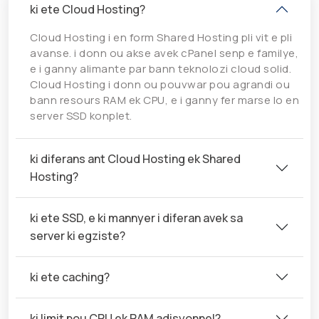
ki ete Cloud Hosting?
Cloud Hosting i en form Shared Hosting pli vit e pli
avanse. i donn ou akse avek cPanel senp e familye,
e i ganny alimante par bann teknolozi cloud solid.
Cloud Hosting i donn ou pouvwar pou agrandi ou
bann resours RAM ek CPU, e i ganny fer marse lo en
server SSD konplet.
ki diferans ant Cloud Hosting ek Shared
Hosting?
ki ete SSD, e ki mannyer i diferan avek sa
server ki egziste?
ki ete caching?
ki limit pou CPU ek RAM adisyonnel?