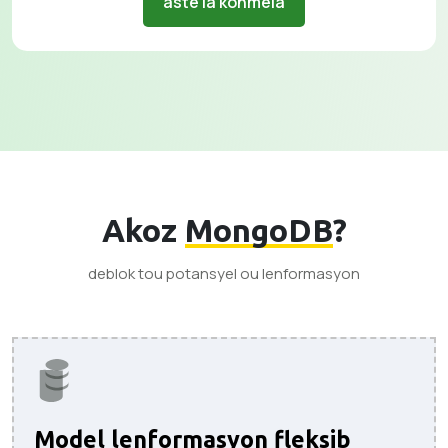
aste la konmela
Akoz
MongoDB
?
deblok tou potansyel ou lenformasyon
Model lenformasyon fleksib