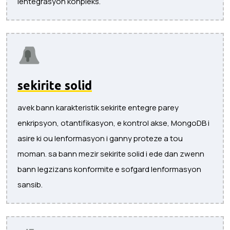
lentegrasyon konpleks.
sekirite solid
avek bann karakteristik sekirite entegre parey
enkripsyon, otantifikasyon, e kontrol akse, MongoDB i
asire ki ou lenformasyon i ganny proteze a tou
moman. sa bann mezir sekirite solid i ede dan zwenn
bann legzizans konformite e sofgard lenformasyon
sansib.