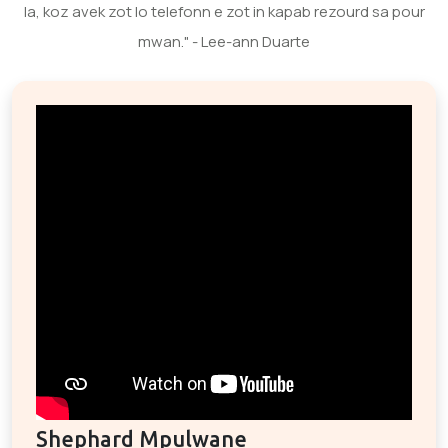
la, koz avek zot lo telefonn e zot in kapab rezourd sa pour
mwan." - Lee-ann Duarte
Shephard Mpulwane