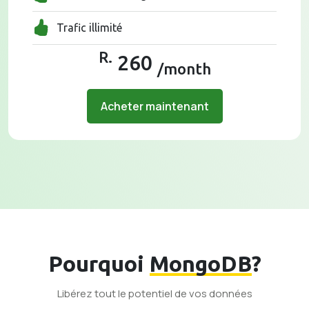
Trafic illimité
R.
260
/month
Acheter maintenant
Pourquoi
MongoDB
?
Libérez tout le potentiel de vos données