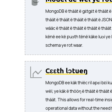
MongoDB ë thäät ë gɛ̈tgɛ̈t ë thäät ë
thäät ë thäät ë thäät ë thäät ë JSON, 
wääc ë thäät ë thäät ë thäät ë thäät
kënë ee kë puɔth tënë käke luɔi ye la
schema ye rot waar.
Cɛɛth lɔtueŋ
MongoDB ee käk thiëc ril apɛi bɛ̈i ku
wël, ye käk ë thööŋ ë thäät ë thäät ë
thäät. This allows for real-time ins
operational data without the need