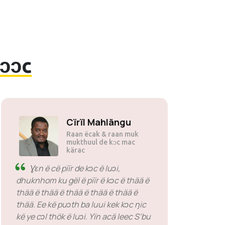
ɣɔɔc
Cïrïl Mahlängu
Raan ëcak & raan muk
mukthuul de kɔc mac
kärac
Ɣɛn ë cë pïïr de kɔc ë luɔi,
dhuknhom ku gël ë pïïr ë kɔc ë thää ë
thää ë thää ë thää ë thää ë thää ë
thää. Ee kë puɔth ba luui kek kɔc ŋic
kë ye cɔl thök ë luɔi. Yïn acä leec S’bu