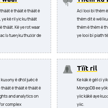
 thäät ë thäät ë thäät ë
Acï looi bï thëm
ye kë ril yic ku thäät
thëm dït ë wël k
 ë thäät. Kë ye rot waar
thëm ë thëm ë thë
c lɔ tueŋ ku thuɔ̈ɔ̈r de
ye looi bï piath t
Tïït ril
 kuɔɔny ë dhɔ̈l juëc ë
Ke käk ë gël cï yïk
 thäät ë thäät ë thäät ë
MongoDB ee yök lɔ
ights and analytics on
yiic käkë aye kuɔ
 for complex
yiic.