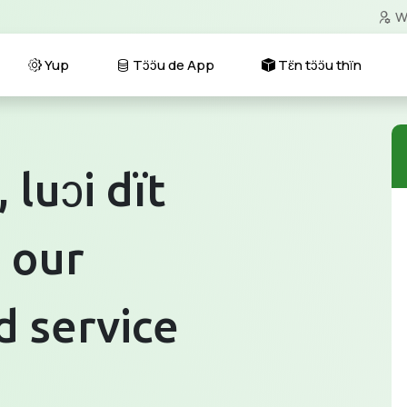
W
Yup
Tɔ̈ɔ̈u de App
Tɛ̈n tɔ̈ɔ̈u thïn
 luɔi dït
 our
 service