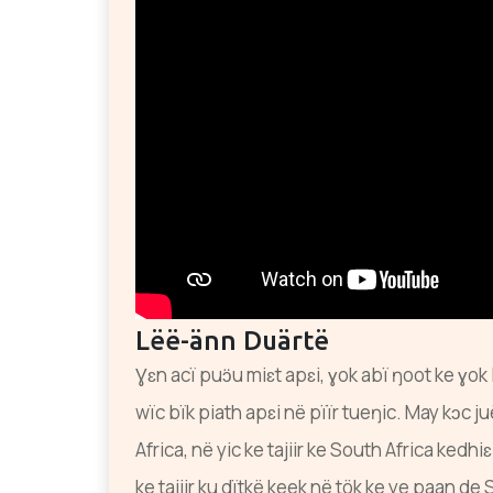
Lëë-änn Duärtë
Ɣɛn acï puɔ̈u miɛt apɛi, ɣok abï ŋoot ke ɣok
wïc bïk piath apɛi në pïïr tueŋic. May kɔc ju
Africa, në yic ke tajiir ke South Africa ked
ke tajiir ku dïtkë keek në tök ke ye paan de 