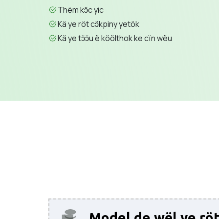
Thëm kɔ̈c yic
Kä ye röt cɔ̈kpiny yetök
Kä ye tɔ̈ɔ̈u ë köölthok ke cïn wëu
Model de wël ye rö