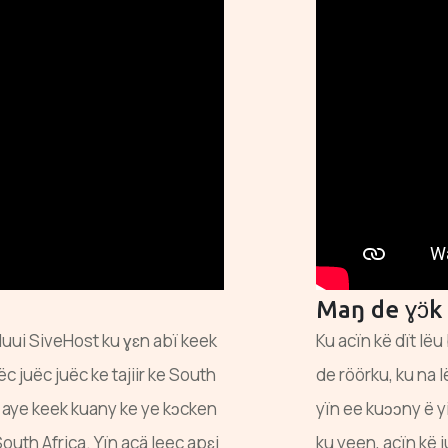
Maŋ de ɣɔ̈
 luui SiveHost ku ɣɛn abï keek
Ku acïn kë dït lëu 
ëc juëc juëc ke tajiir ke South
de röörku, ku na l
hiɛ aye keek kuany ke ye kɔcken
yïn ee kuɔɔny ë yi
South Africa. Yïn acä leec apɛi
ku yeen, acïn kë j