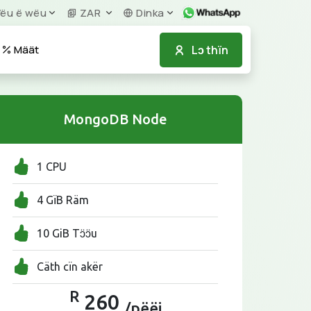
ëu ë wëu
ZAR
Dinka
Lɔ thïn
Määt
MongoDB Node
1 CPU
4 GïB Räm
10 GiB Tɔ̈ɔ̈u
Cäth cïn akër
R
260
/pëëi