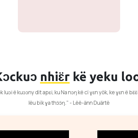
Kɔckuɔ
nhiɛ̈r
kë yeku loo
 luɔi ë kuɔɔny dït apɛi, ku Na nɔŋ kë cï ɣɛn yök, ke ɣɛn ë bɛ̈ɛ
lëu bïk ɣa thɔ̈ɔ̈ŋ." - Lëë-änn Duärtë