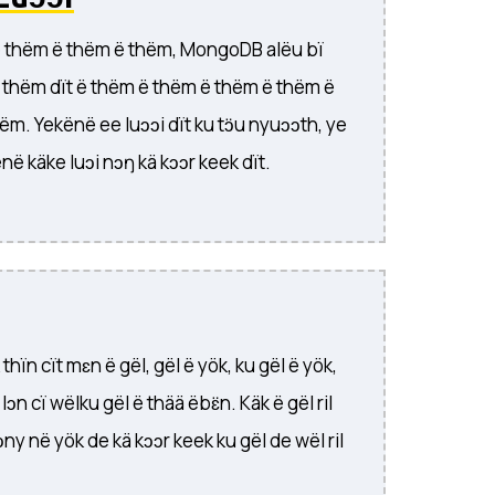
 ë thëm ë thëm ë thëm, MongoDB alëu bï
u thëm dït ë thëm ë thëm ë thëm ë thëm ë
m. Yekënë ee luɔɔi dït ku tɔ̈u nyuɔɔth, ye
ënë käke luɔi nɔŋ kä kɔɔr keek dït.
 thïn cït mɛn ë gël, gël ë yök, ku gël ë yök,
n cï wëlku gël ë thää ëbɛ̈n. Käk ë gël ril
ɔny në yök de kä kɔɔr keek ku gël de wël ril