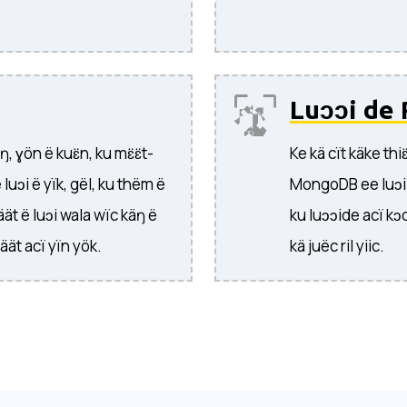
Luɔɔi de 
 ɣön ë kuɛ̈n, ku mɛ̈ɛ̈t-
Ke kä cït käke thiɛ
ë luɔi ë yïk, gël, ku thëm ë
MongoDB ee luɔi 
äät ë luɔi wala wïc käŋ ë
ku luɔɔide acï kɔc
äät acï yïn yök.
kä juëc ril yiic.