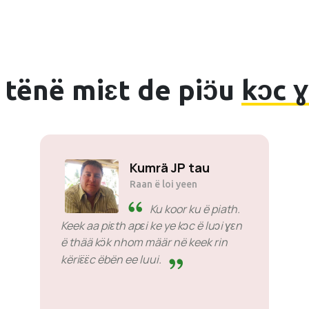
 tënë miɛt de piɔ̈u
kɔc 
Kumrä JP tau
Raan ë loi yeen
Ku koor ku ë piath.
Keek aa piɛth apɛi ke ye kɔc ë luɔi ɣɛn
ë thää kɔ̈k nhom määr në keek rin
këriɛ̈ɛ̈c ëbën ee luui.