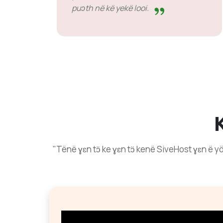
puɔth në kë yekë looi.
"Tënë ɣɛn tɔ̈ ke ɣɛn tɔ̈ kenë SiveHost ɣɛn ë yök