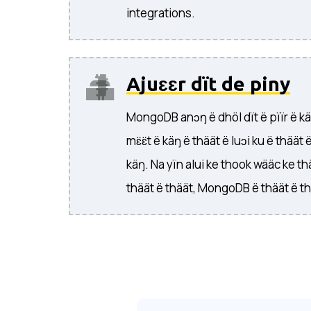
integrations.
Ajuɛɛr dït de piny
MongoDB anɔŋ ë dhöl dït ë pïïr ë käŋ,
mɛ̈ɛ̈t ë käŋ ë thäät ë luɔi ku ë thäät 
käŋ. Na yïn alui ke thook wääc ke th
thäät ë thäät, MongoDB ë thäät ë th