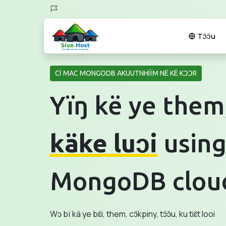
Tɔ̈ɔ̈u
CÏ MAC MONGODB AKUUTNHÏÏM NË KË KƆƆR
Yïŋ kë ye them,
käke luɔi
using
MongoDB cloud
Wɔ bï kä ye bɛ̈i, them, cɔ̈kpiny, tɔ̈ɔ̈u, ku tiɛ̈t looi