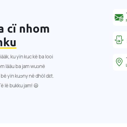
a cï nhom
mku
iääk, ku yïn kuc kë ba looi
nhom lääu ba jam wuɔnë
bë yïn kuɔny në dhöl dɛ̈t.
Të lë bukku jam! 😃