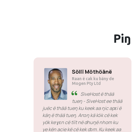
Piŋ
Söllï Möthöänë
Raan ë cak ku bäny de
Mogen Pty Ltd
SiveHost ë thää
tueŋ - SiveHost ee thää
juëc ë thää tueŋ ku keek aa ŋic apɛi ë
käŋ ë thää tueŋ. Anɔŋ kä kɔ̈k cë kek
yök ke ɣɛn cë tïït në dhuŋë nhom ku
ye kën acie kë cë kek dɔm. Ku keek aa