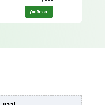
Ɣɔc ëmɛɛn
Luɔɔi