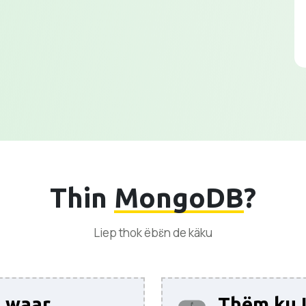
Thin
MongoDB
?
Liep thok ëbɛ̈n de käku
t waar
Thëm ku 