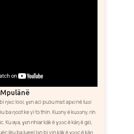
k Mpulänë
bï ŋiɛc looi, ɣɛn acï puɔ̈u miɛt apɛi në luɔi
ëu ba ŋoot ke yï tɔ̈ thïn. Kuɔny ë kuɔɔny, rin
c. Ku aya, ɣɛn nhiar käk ë ɣɔɔc ë käŋ ë gɛ̈i,
uëc lëu ba lueel lɔn bï yïn käk ë ɣɔɔc ë käŋ