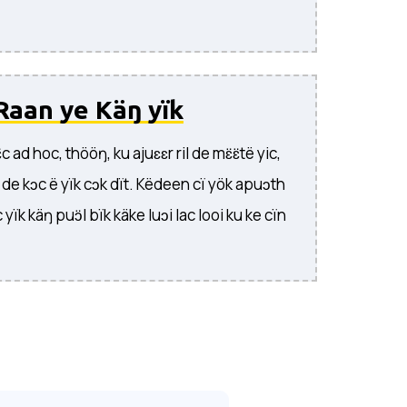
Raan ye Käŋ yïk
̈c ad hoc, thööŋ, ku ajuɛɛr ril de mɛ̈ɛ̈të yic,
de kɔc ë yïk cɔk dït. Këdeen cï yök apuɔth
 yïk käŋ puɔ̈l bïk käke luɔi lac looi ku ke cïn