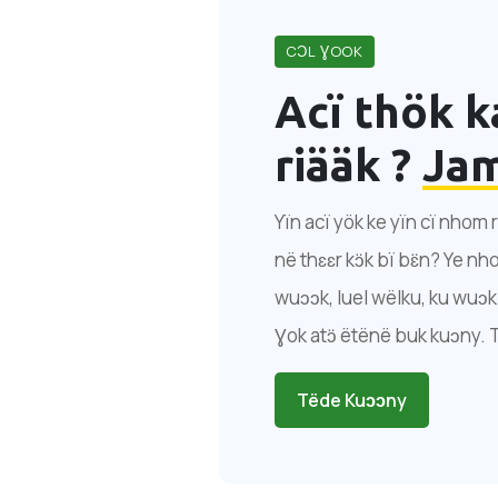
CƆL ƔOOK
Acï thök k
riääk ?
Ja
Yïn acï yök ke yïn cï nhom r
në thɛɛr kɔ̈k bï bɛ̈n? Ye 
wuɔɔk, luel wëlku, ku wuɔk 
Ɣok atɔ̈ ëtënë buk kuɔny. 
Tëde Kuɔɔny