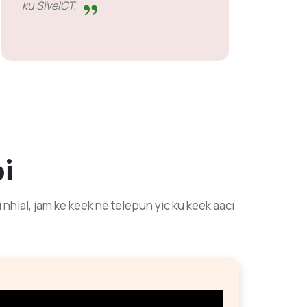
ku SïveICT.
i
̈i nhial, jam ke keek në telepun yic ku keek aacï