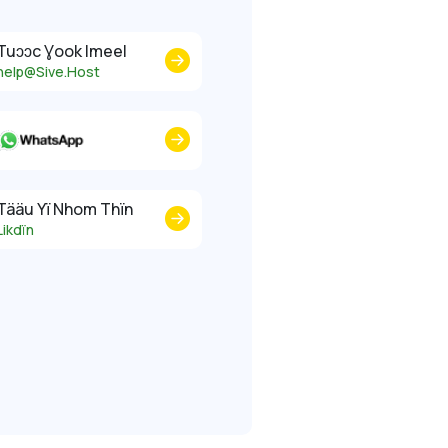
Tuɔɔc Ɣook Imeel
help@Sive.Host
Tääu Yï Nhom Thïn
Likdïn