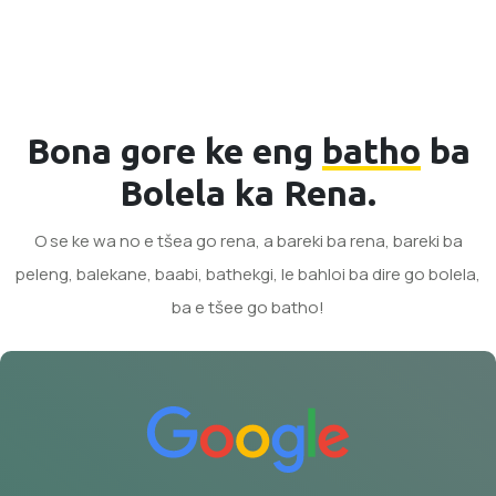
Bona gore ke eng
batho
ba
Bolela ka Rena.
O se ke wa no e tšea go rena, a bareki ba rena, bareki ba
peleng, balekane, baabi, bathekgi, le bahloi ba dire go bolela,
ba e tšee go batho!