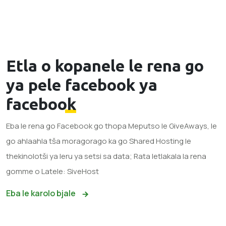
Etla o kopanele le rena go
ya pele
facebook ya
facebook
Eba le rena go Facebook go thopa Meputso le GiveAways, le
go ahlaahla tša moragorago ka go Shared Hosting le
thekinolotši ya leru ya setsi sa data; Rata letlakala la rena
gomme o Latele: SiveHost
Eba le karolo bjale