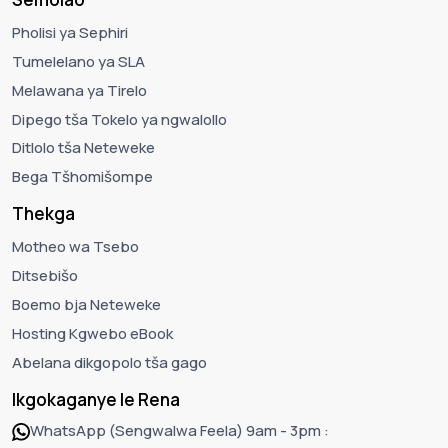
Pholisi ya Sephiri
Tumelelano ya SLA
Melawana ya Tirelo
Dipego tša Tokelo ya ngwalollo
Ditlolo tša Neteweke
Bega Tšhomišompe
Thekga
Motheo wa Tsebo
Ditsebišo
Boemo bja Neteweke
Hosting Kgwebo eBook
Abelana dikgopolo tša gago
Ikgokaganye le Rena
WhatsApp (Sengwalwa Feela) 9am - 3pm :