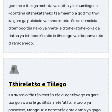
gomme e thekga mehuta ya datha ye e humilego, e
kgontšha ditshekatsheko tša maemo a godimo thwii
ka gare ga polokelo ya tshedimošo. Se se dumelela
ditemogo tša nako ya nnete le ditshekatsheko ka ga
datha ya tshepedišo ntle le tlhokego ya dikopanyo tše
di raraganego.
Tšhireletšo e Tiilego
Ka dikarolo tša tšhireletšo tše di agetšwego ka gare
tša go swana le go šitiša, netefatšo, le taolo ya
phihlelelo, MongoDB e netefatša gore datha ya gago