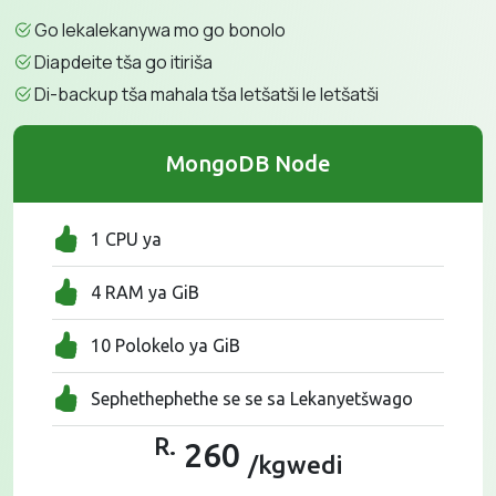
Go lekalekanywa mo go bonolo
Diapdeite tša go itiriša
Di-backup tša mahala tša letšatši le letšatši
MongoDB Node
1 CPU ya
4 RAM ya GiB
10 Polokelo ya GiB
Sephethephethe se se sa Lekanyetšwago
R.
260
/kgwedi