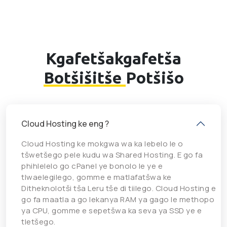
Kgafetšakgafetša
Botšišitše
Potšišo
Cloud Hosting ke eng ?
Cloud Hosting ke mokgwa wa ka lebelo le o
tšwetšego pele kudu wa Shared Hosting. E go fa
phihlelelo go cPanel ye bonolo le ye e
tlwaelegilego, gomme e matlafatšwa ke
Ditheknolotši tša Leru tše di tiilego. Cloud Hosting e
go fa maatla a go lekanya RAM ya gago le methopo
ya CPU, gomme e sepetšwa ka seva ya SSD ye e
tletšego.