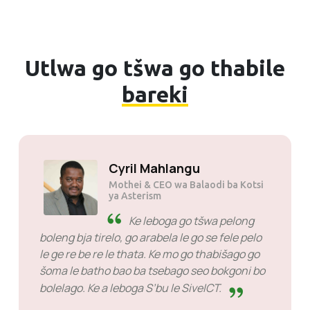
Utlwa go tšwa go thabile
bareki
Solly Motsoane
Mothei & CEO wa Mogen Pty Ltd
SiveHost pele ga nako -
SiveHost gantši ke kgato pele
gomme bontši ba tseba ditaba
pele ga nako. Go na le melato ye mengwe yeo
ke ilego ka swanelwa ke go leta karabo eupša
seo ga se selo sa go swara kgahlanong le
bona. Ba na le bokgoni go seo ba se dirago.