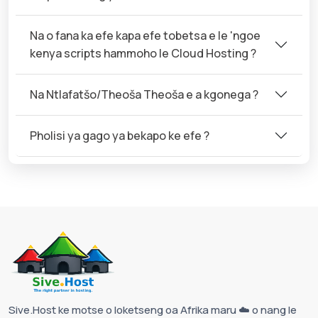
Na o fana ka efe kapa efe tobetsa e le 'ngoe
kenya scripts hammoho le Cloud Hosting ?
Na Ntlafatšo/Theoša Theoša e a kgonega ?
Pholisi ya gago ya bekapo ke efe ?
Sive.Host ke motse o loketseng oa Afrika maru ☁️ o nang le