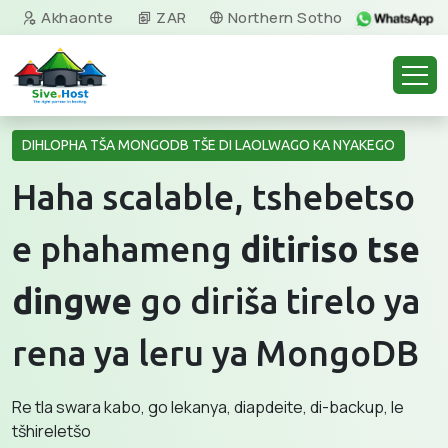
Akhaonte
ZAR
Northern Sotho
DIHLOPHA TŠA MONGODB TŠE DI LAOLWAGO KA NYAKEGO
Haha scalable, tshebetso
e phahameng
ditiriso tse
dingwe
go diriša tirelo ya
rena ya leru ya MongoDB
Re tla swara kabo, go lekanya, diapdeite, di-backup, le
tšhireletšo