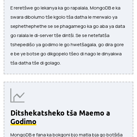
E reretšwe go lekanya ka go rapalala, MongoDB e ka
swara dibolumo tše kgolo tša datha le merwalo ya
sephethephethe se se phagamego ka go aba ya data
go ralala le di-server tše dintši. Se se netefatša
tshepedišo ya godimo le go hwetšagala, go dira gore
e be ye botse go dikgopelo tšeo di nago le dinyakwa
tša datha tše di golago.
Ditshekatsheko tša Maemo a
Godimo
MongoDB e fana ka bokgoni bjo matla bja go botšiša