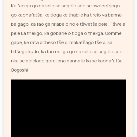
Ka fao ga go na selo se segolo seo se swanetšego
go kaonafatša, ke tloga ke thabile ka tirelo ya banna
ba gago, ka fao ge nkabe o no e tšwetša pele. Tšwela
pele ka thekgo, ka gobane o tloga o thekga. Gomme
gape, ke rata ditheko tše di makatšago tše di sa
bitšego kudu, ka fao ee, ga go na selo se segolo seo
nka se bolelago gore lena banna le ka se kaonafatša.
Bogoshi