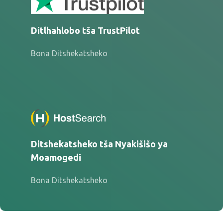
Ditlhahlobo tša TrustPilot
Bona Ditshekatsheko
Ditshekatsheko tša Nyakišišo ya
Moamogedi
Bona Ditshekatsheko