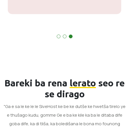
Bareki ba rena
lerato
seo re
se dirago
"Ga e sa le ke le le SiveHost ke be ke dutše ke hwetša tirelo ye
e thušago kudu, gomme Ge e ba ke kile ka ba le ditaba dife
goba dife, ka di tliša, ka boledišana le bona mo founong