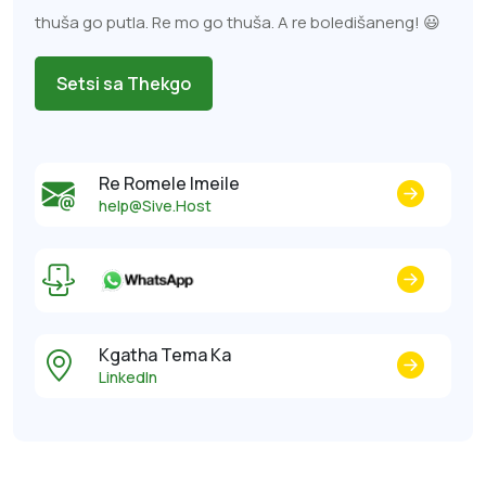
thuša go putla. Re mo go thuša. A re boledišaneng! 😃
Setsi sa Thekgo
Re Romele Imeile
help@Sive.Host
Kgatha Tema Ka
LinkedIn