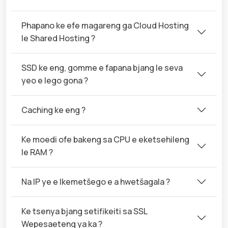
Phapano ke efe magareng ga Cloud Hosting
le Shared Hosting ?
SSD ke eng, gomme e fapana bjang le seva
yeo e lego gona ?
Caching ke eng ?
Ke moedi ofe bakeng sa CPU e eketsehileng
le RAM ?
Na IP ye e Ikemetšego e a hwetšagala ?
Ke tsenya bjang setifikeiti sa SSL
Wepesaeteng ya ka ?