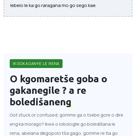
lebelo le ka go raragana mo go sego kae.
IKGOKAGANYE LE RENA
O kgomaretše goba o
gakanegile ?
a re
boledišaneng
Got stuck or confused, gomme ga o tsebe gore o dire
eng ka morago? Ikwe o lokologile go boledišana le
rena, abelana dikgopolo tša gago, gomme re tla go