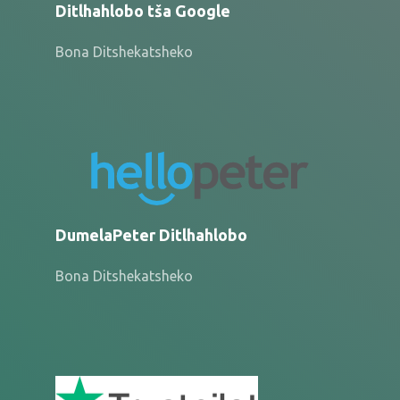
Ditlhahlobo tša Google
Bona Ditshekatsheko
DumelaPeter Ditlhahlobo
Bona Ditshekatsheko