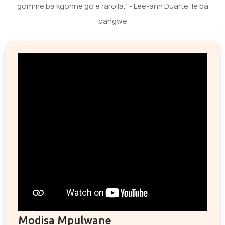
gomme ba kgonne go e rarolla." - Lee-ann Duarte, le ba
bangwe
Modisa Mpulwane