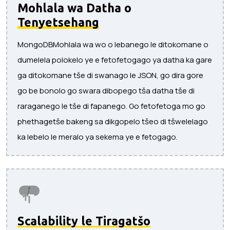
Mohlala wa Datha o
Tenyetsehang
MongoDBMohlala wa wo o lebanego le ditokomane o
dumelela polokelo ye e fetofetogago ya datha ka gare
ga ditokomane tše di swanago le JSON, go dira gore
go be bonolo go swara dibopego tša datha tše di
raraganego le tše di fapanego. Go fetofetoga mo go
phethagetše bakeng sa dikgopelo tšeo di tšwelelago
ka lebelo le meralo ya sekema ye e fetogago.
Scalability le Tiragatšo