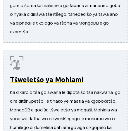
gore o šoma ka maleme a go fapana a mananeo goba
o nyaka didirišwa tše itšego, tshepedišo ya tswalano
ya diphedi le tikologo ya tšona ya MongoDB e go
akaretša.
Tšweletšo ya Mohlami
Ka dikarolo tša go swana le dipotšišo tša nakwana, go
dira ditšhupetšo, le tlhako ye maatla ya kgoboketšo,
MongoDB e godiša tšweletšo ya mogaši. Mohlala wa
yona wa datha wo o kwešišegago le mošomo wo o
humilego di dumelela bahlami go aga dikgopelo ka