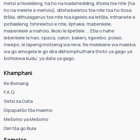
metsi a hloekileng, ha ho na loadshedding, litsela tse ntle (ha
ho na melete e meholo), ditshebeletso tse ntle tsa ho tlosa
litšila, dithulaganyo tse ntle tsa kgelelo ea letšila, inthanete e
potlakileng, tshireletso e ntle, liphaka, mabenkele,
mabenkele a maholo, likolo le lipetlele ... Etla o hahe
lebenkele la hao, spaza, salon, bakery, kgwebo, polasi,
meepo, le lapeng motseng wa rena. Re molekane wa maleba
wa go amogela le go dira dikhomphuthara thoto ya gago ya
bohlokwa kudu; ya data ya gago.
Khamphani
Re Bomang
F.A.Q
Setsi sa Data
Dipapatšo tša maemo
Mešomo ya Mešomo
Diiri tša go Bula
Semolao