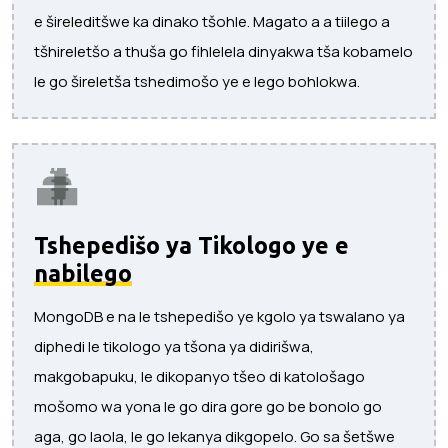
e šireleditšwe ka dinako tšohle. Magato a a tiilego a
tšhireletšo a thuša go fihlelela dinyakwa tša kobamelo
le go šireletša tshedimošo ye e lego bohlokwa.
Tshepedišo ya Tikologo ye e
nabilego
MongoDB e na le tshepedišo ye kgolo ya tswalano ya
diphedi le tikologo ya tšona ya didirišwa,
makgobapuku, le dikopanyo tšeo di katološago
mošomo wa yona le go dira gore go be bonolo go
aga, go laola, le go lekanya dikgopelo. Go sa šetšwe