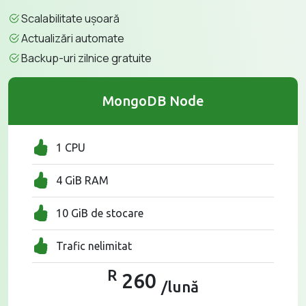
Scalabilitate ușoară
Actualizări automate
Backup-uri zilnice gratuite
MongoDB Node
1 CPU
4 GiB RAM
10 GiB de stocare
Trafic nelimitat
R
260
/lună