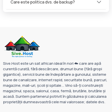
Care este politica dvs. de backup?
Sive.Host este un sat african ideal în nori ☁️ care are apă
curentă curată, fără descărcare, drumuri bune (fără gropi
gigantice), servicii bune de îndepărtare a gunoiului, sisteme
bune de canalizare, internet rapid, securitate bună, parcuri,
magazine, mall-uri, școli și spitale... Vino să-ți construiești
magazinul, spaza, salonul, casa, fermă, brutărie, brutărie și
acasă. Suntem partenerul potrivit în găzduirea și calcularea
proprietății dumneavoastră cele mai valoroase; datele dvs.