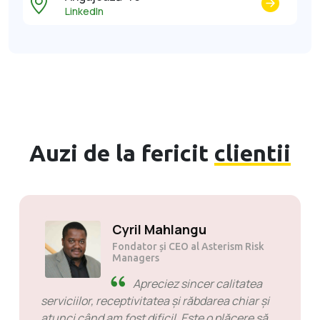
LinkedIn
Auzi de la fericit
clientii
Cyril Mahlangu
Fondator și CEO al Asterism Risk
Managers
Apreciez sincer calitatea
serviciilor, receptivitatea și răbdarea chiar și
atunci când am fost dificil. Este o plăcere să