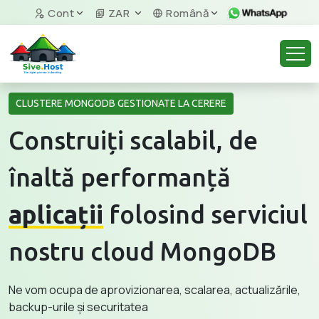
Cont
ZAR
Română
CLUSTERE MONGODB GESTIONATE LA CERERE
Construiți scalabil, de
înaltă performanță
aplicații
folosind serviciul
nostru cloud MongoDB
Ne vom ocupa de aprovizionarea, scalarea, actualizările,
backup-urile și securitatea