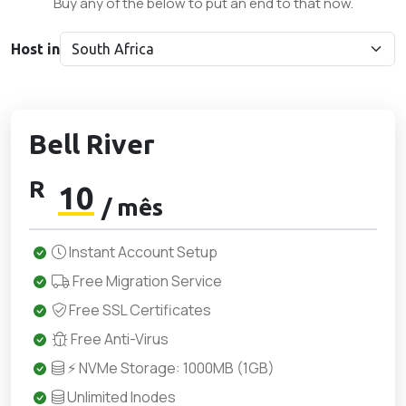
Buy any of the below to put an end to that now.
Host in
Bell River
R
10
/ mês
Instant Account Setup
Free Migration Service
Free SSL Certificates
Free Anti-Virus
⚡ NVMe Storage: 1000MB (1GB)
Unlimited Inodes