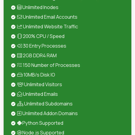
Unlimited Inodes
Unlimited Email Accounts
Unlimited Website Traffic
200% CPU / Speed
30 Entry Processes
2GB DDR4 RAM
150 Number of Processes
10MB/s Disk IO
Unlimited Visitors
Unlimited Emails
Unlimited Subdomains
Unlimited Addon Domains
Python Supported
Node.js Supported