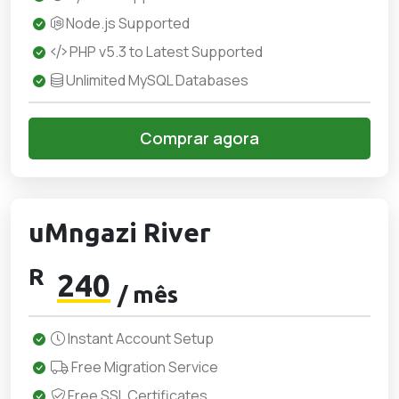
Node.js Supported
PHP v5.3 to Latest Supported
Unlimited MySQL Databases
Comprar agora
uMngazi River
R
240
/ mês
Instant Account Setup
Free Migration Service
Free SSL Certificates