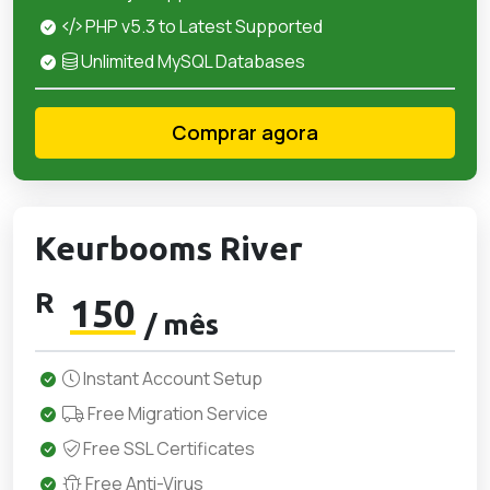
PHP v5.3 to Latest Supported
Unlimited MySQL Databases
Comprar agora
Keurbooms River
R
150
/ mês
Instant Account Setup
Free Migration Service
Free SSL Certificates
Free Anti-Virus