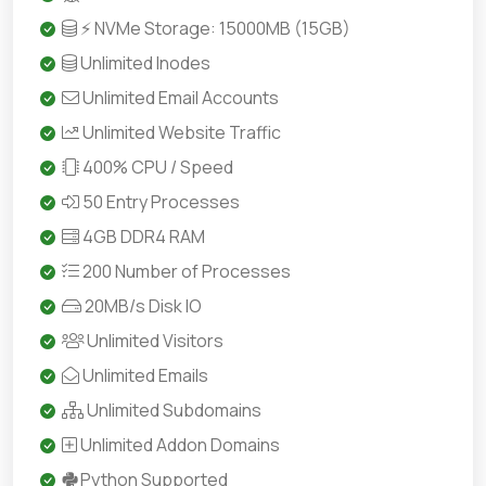
⚡ NVMe Storage: 15000MB (15GB)
Unlimited Inodes
Unlimited Email Accounts
Unlimited Website Traffic
400% CPU / Speed
50 Entry Processes
4GB DDR4 RAM
200 Number of Processes
20MB/s Disk IO
Unlimited Visitors
Unlimited Emails
Unlimited Subdomains
Unlimited Addon Domains
Python Supported