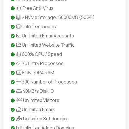
Free Anti-Virus
⚡ NVMe Storage: 50000MB (50GB)
Unlimited Inodes
Unlimited Email Accounts
Unlimited Website Traffic
600% CPU / Speed
75 Entry Processes
8GB DDR4 RAM
300 Number of Processes
40MB/s Disk IO
Unlimited Visitors
Unlimited Emails
Unlimited Subdomains
Unlimited Addon Domains