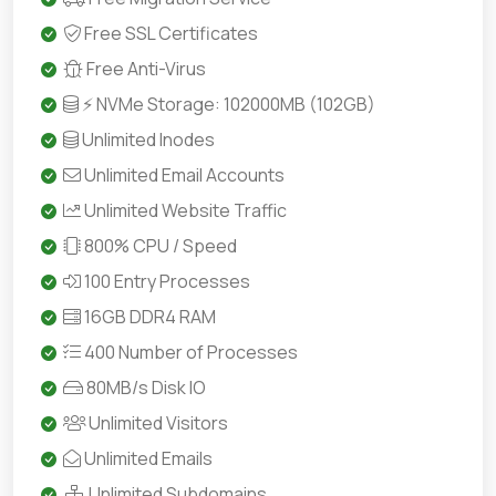
Free SSL Certificates
Free Anti-Virus
⚡ NVMe Storage: 102000MB (102GB)
Unlimited Inodes
Unlimited Email Accounts
Unlimited Website Traffic
800% CPU / Speed
100 Entry Processes
16GB DDR4 RAM
400 Number of Processes
80MB/s Disk IO
Unlimited Visitors
Unlimited Emails
Unlimited Subdomains