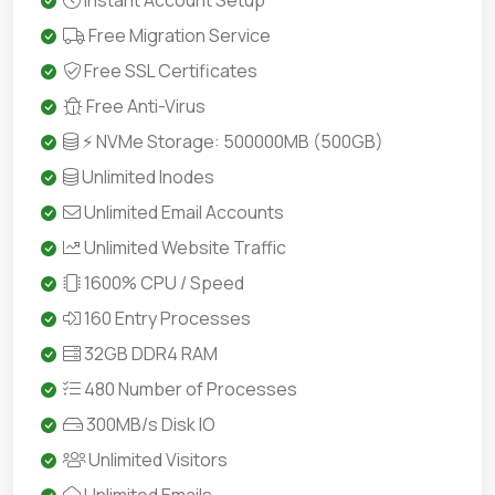
Instant Account Setup
Free Migration Service
Free SSL Certificates
Free Anti-Virus
⚡ NVMe Storage: 500000MB (500GB)
Unlimited Inodes
Unlimited Email Accounts
Unlimited Website Traffic
1600% CPU / Speed
160 Entry Processes
32GB DDR4 RAM
480 Number of Processes
300MB/s Disk IO
Unlimited Visitors