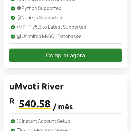
Python Supported
Node.js Supported
PHP v5.3 to Latest Supported
Unlimited MySQL Databases
Comprar agora
uMvoti River
R
540.58
/ mês
Instant Account Setup
Free Migration Service