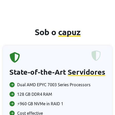
Sob o
capuz
State-of-the-Art
Servidores
Dual AMD EPYC 7003 Series Processors
128 GB DDR4 RAM
⚡960 GB NVMe in RAID 1
Cost effective