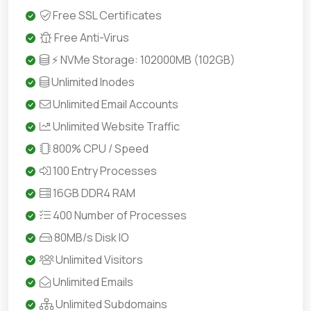
Free SSL Certificates
Free Anti-Virus
⚡ NVMe Storage: 102000MB (102GB)
Unlimited Inodes
Unlimited Email Accounts
Unlimited Website Traffic
800% CPU / Speed
100 Entry Processes
16GB DDR4 RAM
400 Number of Processes
80MB/s Disk IO
Unlimited Visitors
Unlimited Emails
Unlimited Subdomains