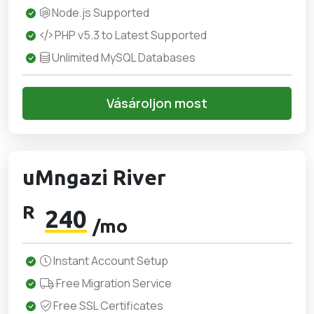
Node.js Supported
PHP v5.3 to Latest Supported
Unlimited MySQL Databases
Vásároljon most
uMngazi River
R
240
/mo
Instant Account Setup
Free Migration Service
Free SSL Certificates