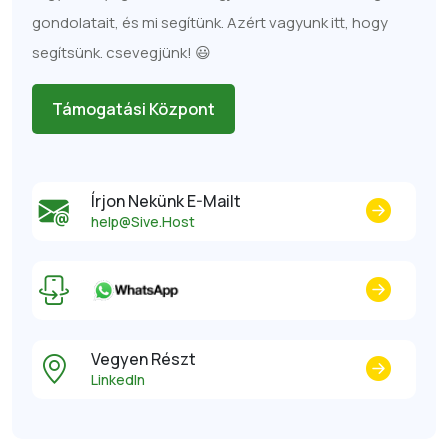
gondolatait, és mi segítünk. Azért vagyunk itt, hogy
segítsünk. csevegjünk! 😃
Támogatási Központ
Írjon Nekünk E-Mailt
help@Sive.Host
Vegyen Részt
LinkedIn