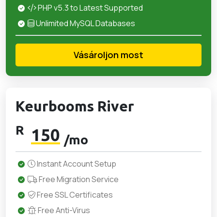
PHP v5.3 to Latest Supported
Unlimited MySQL Databases
Vásároljon most
Keurbooms River
R
150
/mo
Instant Account Setup
Free Migration Service
Free SSL Certificates
Free Anti-Virus