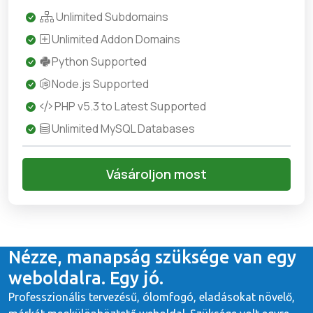
Unlimited Subdomains
Unlimited Addon Domains
Python Supported
Node.js Supported
PHP v5.3 to Latest Supported
Unlimited MySQL Databases
Vásároljon most
Nézze, manapság szüksége van egy
weboldalra. Egy jó.
Professzionális tervezésű, ólomfogó, eladásokat növelő,