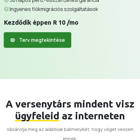
30 napos pénz-visszafizetési garancia
Ingyenes fiókmigrációs szolgáltatások
Kezdődik éppen R 10 /mo
Terv megtekintése
A versenytárs mindent visz
ügyfeleid
az interneten
Vásárolja meg az alábbiak bármelyikét, hogy véget vessen
ennek.