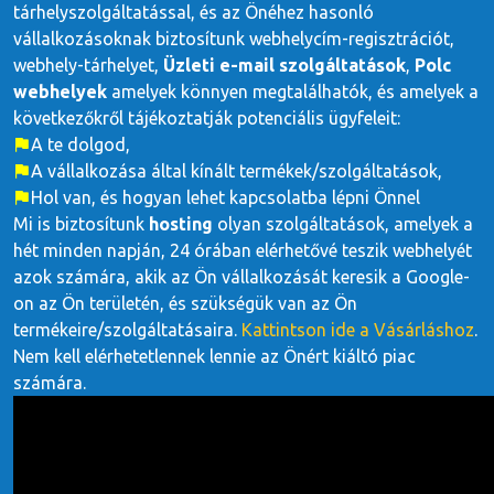
tárhelyszolgáltatással, és az Önéhez hasonló
vállalkozásoknak biztosítunk webhelycím-regisztrációt,
webhely-tárhelyet,
Üzleti e-mail szolgáltatások
,
Polc
webhelyek
amelyek könnyen megtalálhatók, és amelyek a
következőkről tájékoztatják potenciális ügyfeleit:
A te dolgod,
A vállalkozása által kínált termékek/szolgáltatások,
Hol van, és hogyan lehet kapcsolatba lépni Önnel
Mi is biztosítunk
hosting
olyan szolgáltatások, amelyek a
hét minden napján, 24 órában elérhetővé teszik webhelyét
azok számára, akik az Ön vállalkozását keresik a Google-
on az Ön területén, és szükségük van az Ön
termékeire/szolgáltatásaira.
Kattintson ide a Vásárláshoz
.
Nem kell elérhetetlennek lennie az Önért kiáltó piac
számára.