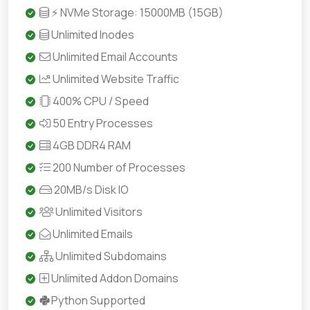
⚡ NVMe Storage: 15000MB (15GB)
Unlimited Inodes
Unlimited Email Accounts
Unlimited Website Traffic
400% CPU / Speed
50 Entry Processes
4GB DDR4 RAM
200 Number of Processes
20MB/s Disk IO
Unlimited Visitors
Unlimited Emails
Unlimited Subdomains
Unlimited Addon Domains
Python Supported