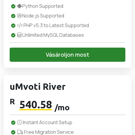
Python Supported
Node.js Supported
PHP v5.3 to Latest Supported
Unlimited MySQL Databases
Vásároljon most
uMvoti River
R
540.58
/mo
Instant Account Setup
Free Migration Service