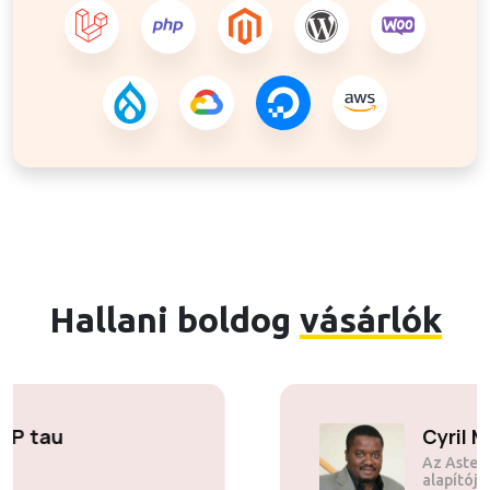
Hallani boldog
vásárlók
Solly Motsoane
A Mogen Pty Ltd. alapítója és
vezérigazgatója