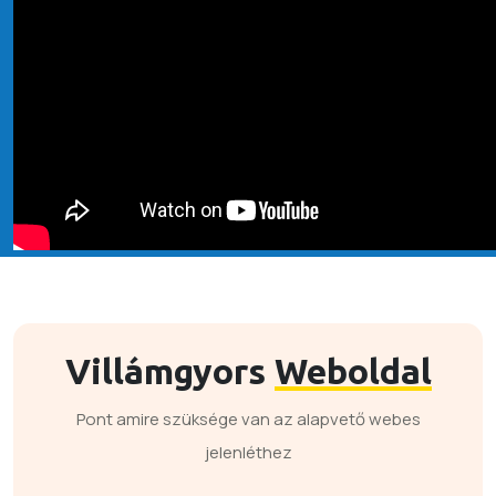
Villámgyors
Weboldal
Pont amire szüksége van az alapvető webes
jelenléthez