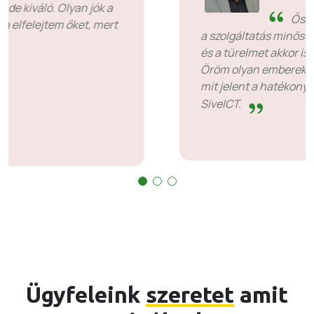
SiveHost idő előtt – A
SiveHost általában egy lépéssel
előrébb jár, és többnyire idő előtt tudatában
van a problémáknak. Vannak olyan esetek,
amikor várnom kellett a válaszra, de ez nem
olyan, ami ellentmond. Jók abban, amit
csinálnak.
Ügyfeleink
szeretet
amit