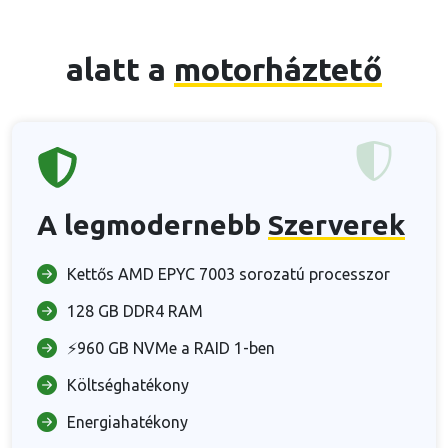
alatt a
motorháztető
A legmodernebb
Szerverek
Kettős AMD EPYC 7003 sorozatú processzor
128 GB DDR4 RAM
⚡960 GB NVMe a RAID 1-ben
Költséghatékony
Energiahatékony