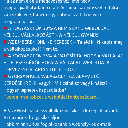
Ha ez nem elég a meggyőzéshez, íme négy
megtárgyalhatatlan ok, amiért nemcsak egy weboldalra
van szüksége, hanem egy optimalizált, könnyen
megtalálhatóra:
A FOGYASZTÓK 30%-A NEM SZÁND WEBOLDAL
NÉLKÜL VÁLLALKOZÁST – A NÉLKÜL GYANÚS
AZ EMBEREK ONLINE KERESEK – Találd ki, ki kapja meg
a vállalkozásukat? Nem te.
A FOGYASZTÓK 75%-A VALÓSÍTJA, HOGY A VÁLLALAT
HITELESSÉGÉRŐL HOGY A VÁLLALAT WEBOLDALA
TERVEZÉSE ALAPJÁN ÍTÉLETHOZZ
GYORSAN KELL VÁLASZOLNI AZ ALAPVETŐ
KÉRDÉSEKRE -Ki vagy? - Mit csinálsz vagy kínálsz? -
Hogyan léphetek kapcsolatba?
Tudjon meg többet a weboldal fontosságáról.
A Sive.Host-nál a kisvállalkozási siker a középső nevünk.
Azt akarjuk, hogy sikerüljön.
Több mint 10 éve foglalkozunk a webhely- és e-mail-