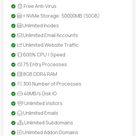
Free Anti-Virus
⚡ NVMe Storage: 50000MB (50GB)
Unlimited Inodes
Unlimited Email Accounts
Unlimited Website Traffic
600% CPU / Speed
75 Entry Processes
8GB DDR4 RAM
300 Number of Processes
40MB/s Disk IO
Unlimited Visitors
Unlimited Emails
Unlimited Subdomains
Unlimited Addon Domains