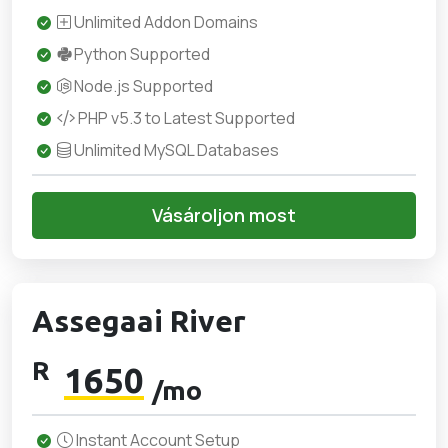
Unlimited Addon Domains
Python Supported
Node.js Supported
PHP v5.3 to Latest Supported
Unlimited MySQL Databases
Vásároljon most
Assegaai River
R
1650
/mo
Instant Account Setup