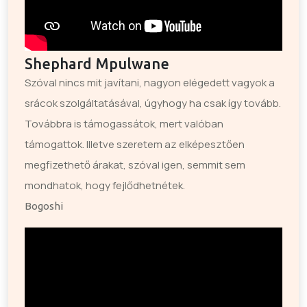
Shephard Mpulwane
Szóval nincs mit javítani, nagyon elégedett vagyok a
srácok szolgáltatásával, úgyhogy ha csak így tovább.
Továbbra is támogassátok, mert valóban
támogattok. Illetve szeretem az elképesztően
megfizethető árakat, szóval igen, semmit sem
mondhatok, hogy fejlődhetnétek.
Bogoshi