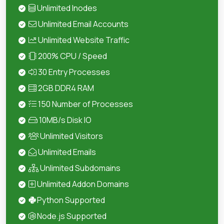
Unlimited Inodes
Unlimited Email Accounts
Unlimited Website Traffic
200% CPU / Speed
30 Entry Processes
2GB DDR4 RAM
150 Number of Processes
10MB/s Disk IO
Unlimited Visitors
Unlimited Emails
Unlimited Subdomains
Unlimited Addon Domains
Python Supported
Node.js Supported