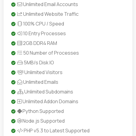
Unlimited Email Accounts
Unlimited Website Traffic
100% CPU / Speed
10 Entry Processes
2GB DDR4 RAM
50 Number of Processes
5MB/s Disk IO
Unlimited Visitors
Unlimited Emails
Unlimited Subdomains
Unlimited Addon Domains
Python Supported
Node.js Supported
PHP v5.3 to Latest Supported