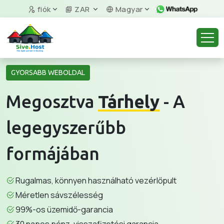
fiók
ZAR
Magyar
GYORSABB WEBOLDAL
Megosztva
Tárhely
- A
legegyszerűbb
formájában
Rugalmas, könnyen használható vezérlőpult
Méretlen sávszélesség
99%-os üzemidő-garancia