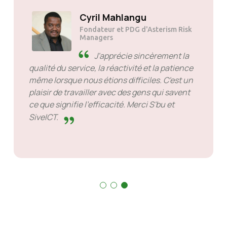
Solly Motsoane
Fondateur et PDG de Mogen Pty
Ltd
SiveHost en avance -
SiveHost a généralement une
longueur d'avance et est généralement
conscient des problèmes à l'avance. Il y a des
cas où j'ai dû attendre une réponse mais ce
n'est pas quelque chose à leur reprocher. Ils
sont bons dans ce qu’ils font.