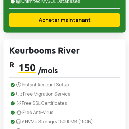
Unlimited MySQL Databases
Acheter maintenant
Keurbooms River
R
150
/mois
Instant Account Setup
Free Migration Service
Free SSL Certificates
Free Anti-Virus
⚡ NVMe Storage: 15000MB (15GB)