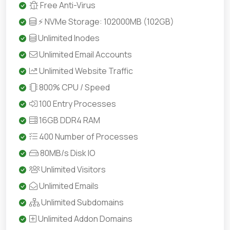
Free Anti-Virus
⚡ NVMe Storage: 102000MB (102GB)
Unlimited Inodes
Unlimited Email Accounts
Unlimited Website Traffic
800% CPU / Speed
100 Entry Processes
16GB DDR4 RAM
400 Number of Processes
80MB/s Disk IO
Unlimited Visitors
Unlimited Emails
Unlimited Subdomains
Unlimited Addon Domains