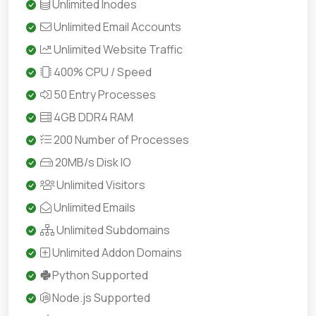
Unlimited Inodes
Unlimited Email Accounts
Unlimited Website Traffic
400% CPU / Speed
50 Entry Processes
4GB DDR4 RAM
200 Number of Processes
20MB/s Disk IO
Unlimited Visitors
Unlimited Emails
Unlimited Subdomains
Unlimited Addon Domains
Python Supported
Node.js Supported