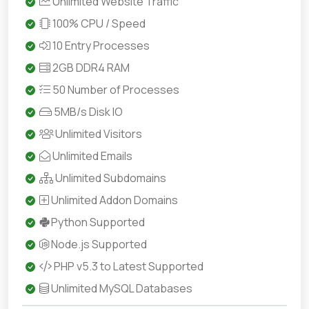
Unlimited Website Traffic
100% CPU / Speed
10 Entry Processes
2GB DDR4 RAM
50 Number of Processes
5MB/s Disk IO
Unlimited Visitors
Unlimited Emails
Unlimited Subdomains
Unlimited Addon Domains
Python Supported
Node.js Supported
PHP v5.3 to Latest Supported
Unlimited MySQL Databases