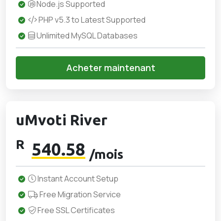
Node.js Supported
PHP v5.3 to Latest Supported
Unlimited MySQL Databases
Acheter maintenant
uMvoti River
R
540.58
/mois
Instant Account Setup
Free Migration Service
Free SSL Certificates