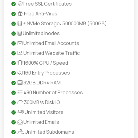
Free SSL Certificates
Free Anti-Virus
⚡ NVMe Storage: 500000MB (500GB)
Unlimited Inodes
Unlimited Email Accounts
Unlimited Website Traffic
1600% CPU / Speed
160 Entry Processes
32GB DDR4 RAM
480 Number of Processes
300MB/s Disk IO
Unlimited Visitors
Unlimited Emails
Unlimited Subdomains