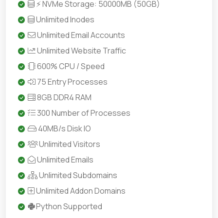
⚡ NVMe Storage: 50000MB (50GB)
Unlimited Inodes
Unlimited Email Accounts
Unlimited Website Traffic
600% CPU / Speed
75 Entry Processes
8GB DDR4 RAM
300 Number of Processes
40MB/s Disk IO
Unlimited Visitors
Unlimited Emails
Unlimited Subdomains
Unlimited Addon Domains
Python Supported