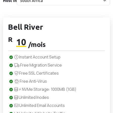
Host in
Bell River
R
10
/mois
Instant Account Setup
Free Migration Service
Free SSL Certificates
Free Anti-Virus
⚡ NVMe Storage: 1000MB (1GB)
Unlimited Inodes
Unlimited Email Accounts