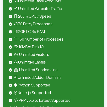
Unlimited Email Accounts
Unlimited Website Traffic
200% CPU / Speed
30 Entry Processes
2GB DDR4 RAM
150 Number of Processes
10MB/s Disk IO
Unlimited Visitors
Unlimited Emails
Unlimited Subdomains
Unlimited Addon Domains
Python Supported
Node.js Supported
PHP v5.3 to Latest Supported