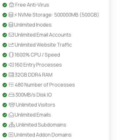
Free Anti-Virus
⚡ NVMe Storage: 500000MB (500GB)
Unlimited Inodes
Unlimited Email Accounts
Unlimited Website Traffic
1600% CPU / Speed
160 Entry Processes
32GB DDR4 RAM
480 Number of Processes
300MB/s Disk IO
Unlimited Visitors
Unlimited Emails
Unlimited Subdomains
Unlimited Addon Domains