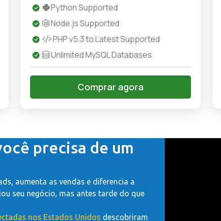
Python Supported
Node.js Supported
PHP v5.3 to Latest Supported
Unlimited MySQL Databases
Comprar agora
 você precisa de um
ads, aumenta as vendas e diferencia a
iou seu negócio, mas antes tarde do que
ectadas nos Estados Unidos
descobriram