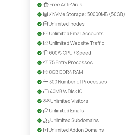
Free Anti-Virus
⚡ NVMe Storage: 50000MB (50GB)
Unlimited Inodes
Unlimited Email Accounts
Unlimited Website Traffic
600% CPU / Speed
75 Entry Processes
8GB DDR4 RAM
300 Number of Processes
40MB/s Disk IO
Unlimited Visitors
Unlimited Emails
Unlimited Subdomains
Unlimited Addon Domains