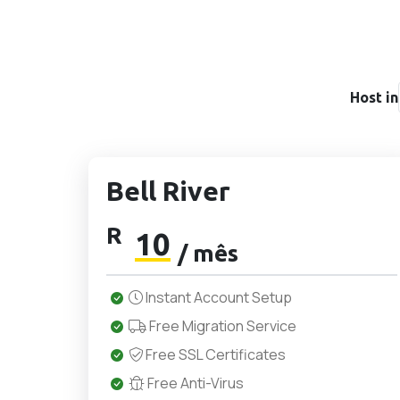
Host in
Bell River
R
10
/ mês
Instant Account Setup
Free Migration Service
Free SSL Certificates
Free Anti-Virus