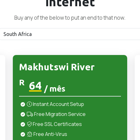
internet
Buy any of the below to put an end to that now.
Makhutswi River
R
64
/ mês
Instant Account Setup
Free Migration Service
Free SSL Certificates
Free Anti-Virus