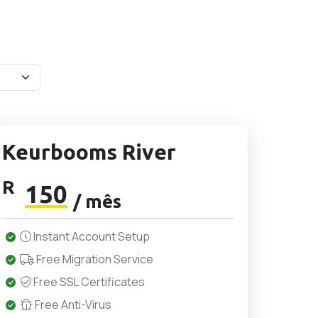
Keurbooms River
R
150
/ mês
Instant Account Setup
Free Migration Service
Free SSL Certificates
Free Anti-Virus