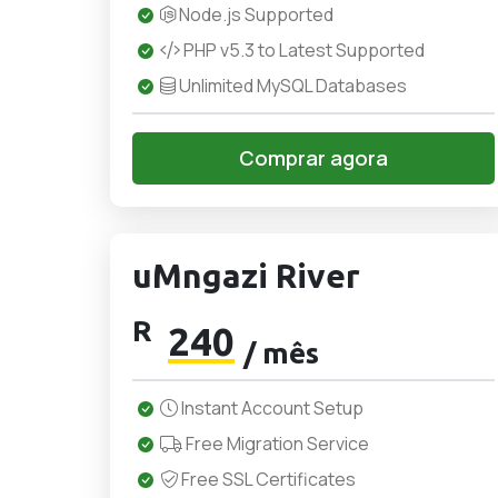
Node.js Supported
PHP v5.3 to Latest Supported
Unlimited MySQL Databases
Comprar agora
uMngazi River
R
240
/ mês
Instant Account Setup
Free Migration Service
Free SSL Certificates