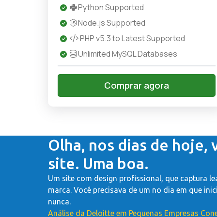
Python Supported
Node.js Supported
PHP v5.3 to Latest Supported
Unlimited MySQL Databases
Comprar agora
Olha, nos dias de hoje,
site. Uma boa.
Um site com design profissional, que captura le
marca. Você precisava de um no dia em que inic
nunca.
Análise da Deloitte em Pequenas Empresas Con