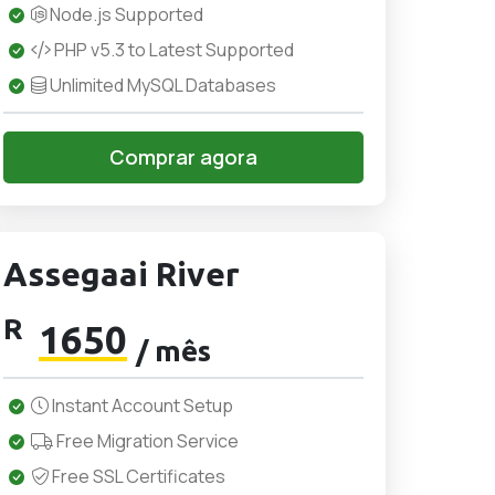
Node.js Supported
PHP v5.3 to Latest Supported
Unlimited MySQL Databases
Comprar agora
Assegaai River
R
1650
/ mês
Instant Account Setup
Free Migration Service
Free SSL Certificates