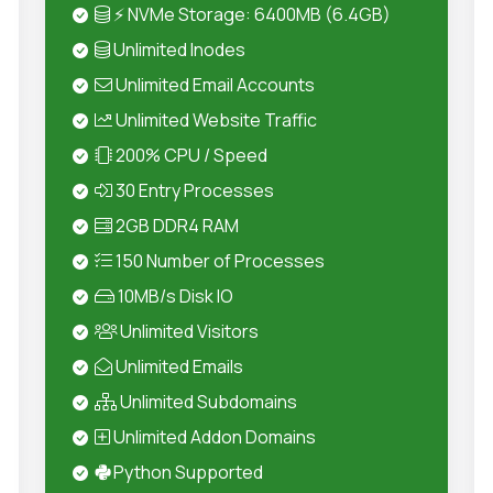
⚡ NVMe Storage: 6400MB (6.4GB)
Unlimited Inodes
Unlimited Email Accounts
Unlimited Website Traffic
200% CPU / Speed
30 Entry Processes
2GB DDR4 RAM
150 Number of Processes
10MB/s Disk IO
Unlimited Visitors
Unlimited Emails
Unlimited Subdomains
Unlimited Addon Domains
Python Supported