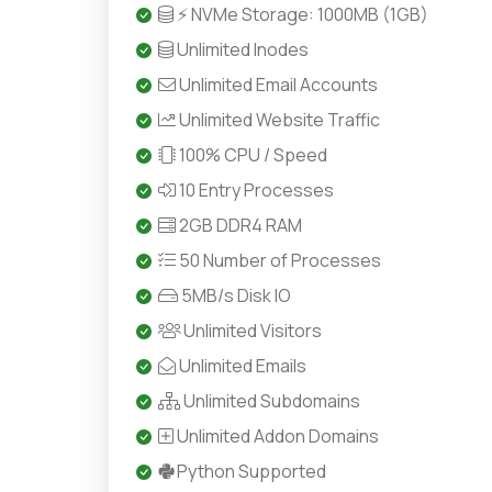
⚡ NVMe Storage: 1000MB (1GB)
Unlimited Inodes
Unlimited Email Accounts
Unlimited Website Traffic
100% CPU / Speed
10 Entry Processes
2GB DDR4 RAM
50 Number of Processes
5MB/s Disk IO
Unlimited Visitors
Unlimited Emails
Unlimited Subdomains
Unlimited Addon Domains
Python Supported