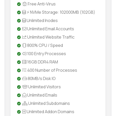
Free Anti-Virus
⚡ NVMe Storage: 102000MB (102GB)
Unlimited Inodes
Unlimited Email Accounts
Unlimited Website Traffic
800% CPU / Speed
100 Entry Processes
16GB DDR4 RAM
400 Number of Processes
80MB/s Disk IO
Unlimited Visitors
Unlimited Emails
Unlimited Subdomains
Unlimited Addon Domains