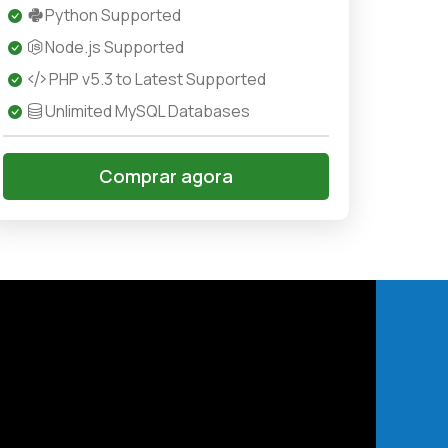
Python Supported
Node.js Supported
PHP v5.3 to Latest Supported
Unlimited MySQL Databases
Comprar agora