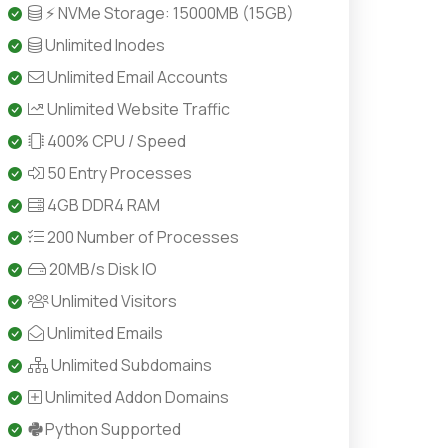
⚡ NVMe Storage: 15000MB (15GB)
Unlimited Inodes
Unlimited Email Accounts
Unlimited Website Traffic
400% CPU / Speed
50 Entry Processes
4GB DDR4 RAM
200 Number of Processes
20MB/s Disk IO
Unlimited Visitors
Unlimited Emails
Unlimited Subdomains
Unlimited Addon Domains
Python Supported