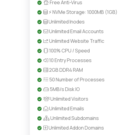
Free Anti-Virus
⚡ NVMe Storage: 1000MB (1GB)
Unlimited Inodes
Unlimited Email Accounts
Unlimited Website Traffic
100% CPU / Speed
10 Entry Processes
2GB DDR4 RAM
50 Number of Processes
5MB/s Disk IO
Unlimited Visitors
Unlimited Emails
Unlimited Subdomains
Unlimited Addon Domains