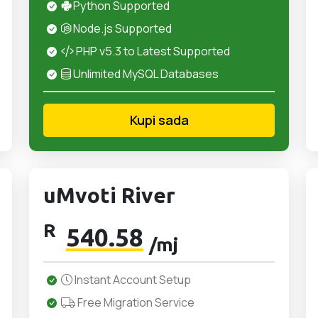
Python Supported
Node.js Supported
PHP v5.3 to Latest Supported
Unlimited MySQL Databases
Kupi sada
uMvoti River
R
540.58
/mj
Instant Account Setup
Free Migration Service