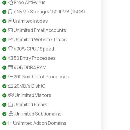
Free Anti-Virus
⚡ NVMe Storage: 15000MB (15GB)
Unlimited Inodes
Unlimited Email Accounts
Unlimited Website Traffic
400% CPU / Speed
50 Entry Processes
4GB DDR4 RAM
200 Number of Processes
20MB/s Disk IO
Unlimited Visitors
Unlimited Emails
Unlimited Subdomains
Unlimited Addon Domains