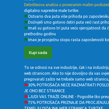
Deloitteova analiza u povezanim malim poduze
digitalno napredne male tvrtke:
Ostvario dva puta više prihoda po zaposlenik
Doživjeli smo gotovo četiri puta veći rast p
Imali su gotovo tri puta veću vjerojatnost da 
prethodnu godinu
Imao je prosječnu stopu rasta zaposlenosti koj
Kupi sada
To se odnosi na sve industrije, čak i na industrij
web stranicom. Ako to nije dovoljno da vas uvjer
pregovarati zašto ne trebate samo web stranicu, 
30% POTROŠAČA NEĆE RAZMATRATI POSLOV
JE ONO BEZ STRANICE
LJUDI VAS TRAŽE ONLINE - Pogodite tko preuz
75% POTROŠAČA PRIZNAJE DA PROCJENJU
TEMELJU DIZAJNA WEB STRANICA TVRTKE