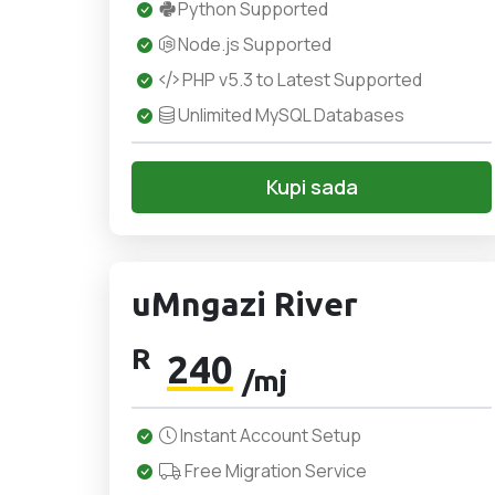
Python Supported
Node.js Supported
PHP v5.3 to Latest Supported
Unlimited MySQL Databases
Kupi sada
uMngazi River
R
240
/mj
Instant Account Setup
Free Migration Service