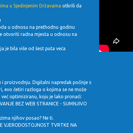
ćima u Sjedinjenim Državama
otkrili da
u
rihoda u odnosu na prethodnu godinu
će otvoriti radna mjesta u odnosu na
a je bila više od šest puta veća
u i proizvodnju. Digitalni napredak počinje s
i, evo četiri razloga o kojima se ne može
već optimiziranu, koju je lako pronaći:
ANJE BEZ WEB STRANICE - SUMNJIVO
ima njihov posao? Ne ti.
JE VJERODOSTOJNOST TVRTKE NA