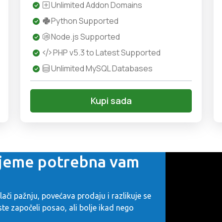
Unlimited Addon Domains
Python Supported
Node.js Supported
PHP v5.3 to Latest Supported
Unlimited MySQL Databases
Kupi sada
rijeme potrebna vam
ači pažnju, povećava prodaju i razlikuje se
e započeli posao, ali bolje ikad nego