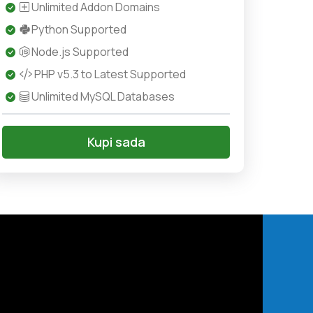
Unlimited Addon Domains
Python Supported
Node.js Supported
PHP v5.3 to Latest Supported
Unlimited MySQL Databases
Kupi sada