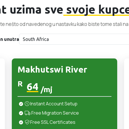
t uzima sve
svoje kupc
te nešto od navedenog u nastavku kako biste tome stali na 
n unutra
Makhutswi River
R
64
/mj
Instant Account Setup
Free Migration Service
Free SSL Certificates