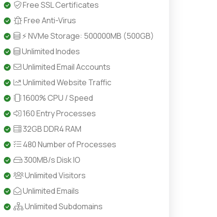
Free SSL Certificates
Free Anti-Virus
⚡ NVMe Storage: 500000MB (500GB)
Unlimited Inodes
Unlimited Email Accounts
Unlimited Website Traffic
1600% CPU / Speed
160 Entry Processes
32GB DDR4 RAM
480 Number of Processes
300MB/s Disk IO
Unlimited Visitors
Unlimited Emails
Unlimited Subdomains