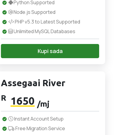
Python Supported
Node.js Supported
PHP v5.3 to Latest Supported
Unlimited MySQL Databases
Kupi sada
Assegaai River
R
1650
/mj
Instant Account Setup
Free Migration Service