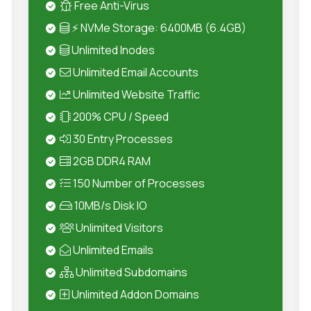
Free Anti-Virus
⚡ NVMe Storage: 6400MB (6.4GB)
Unlimited Inodes
Unlimited Email Accounts
Unlimited Website Traffic
200% CPU / Speed
30 Entry Processes
2GB DDR4 RAM
150 Number of Processes
10MB/s Disk IO
Unlimited Visitors
Unlimited Emails
Unlimited Subdomains
Unlimited Addon Domains