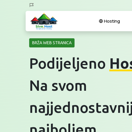
Hosting
BRŽA WEB STRANICA
Podijeljeno
Ho
Na svom
najjednostavn
najboljem