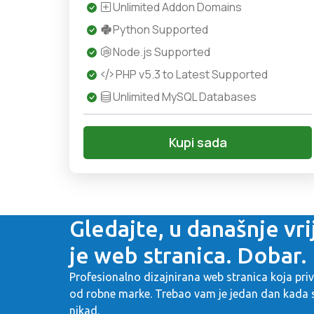
Unlimited Addon Domains
Python Supported
Node.js Supported
PHP v5.3 to Latest Supported
Unlimited MySQL Databases
Kupi sada
Gledajte, u današnje v
je web stranica. Dobar.
Profesionalno dizajnirana web stranica koja privl
od robne marke. Trebao vam je jedan dan kada st
nikad.