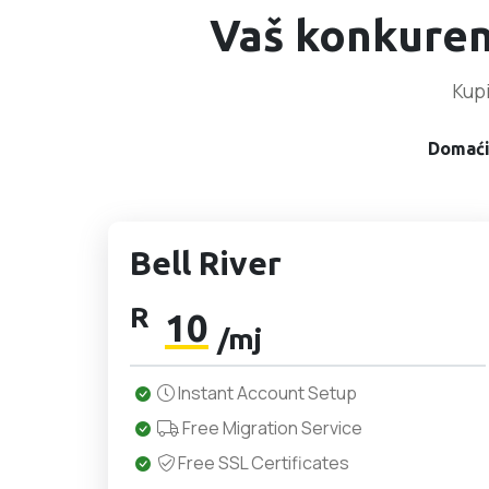
Vaš konkuren
Kupi
Domaći
Bell River
R
10
/mj
Instant Account Setup
Free Migration Service
Free SSL Certificates