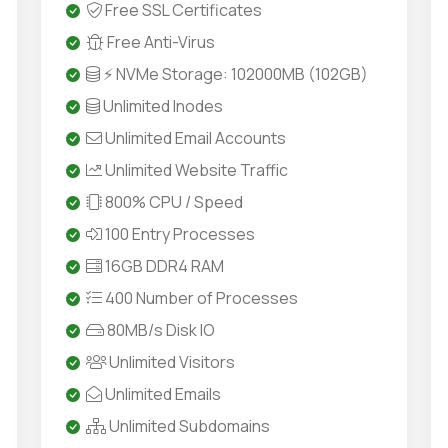
Free SSL Certificates
Free Anti-Virus
⚡ NVMe Storage: 102000MB (102GB)
Unlimited Inodes
Unlimited Email Accounts
Unlimited Website Traffic
800% CPU / Speed
100 Entry Processes
16GB DDR4 RAM
400 Number of Processes
80MB/s Disk IO
Unlimited Visitors
Unlimited Emails
Unlimited Subdomains