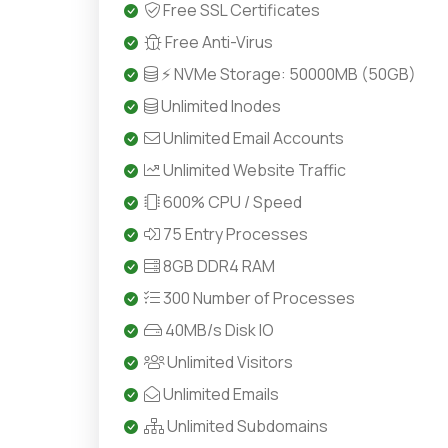
Free SSL Certificates
Free Anti-Virus
⚡ NVMe Storage: 50000MB (50GB)
Unlimited Inodes
Unlimited Email Accounts
Unlimited Website Traffic
600% CPU / Speed
75 Entry Processes
8GB DDR4 RAM
300 Number of Processes
40MB/s Disk IO
Unlimited Visitors
Unlimited Emails
Unlimited Subdomains