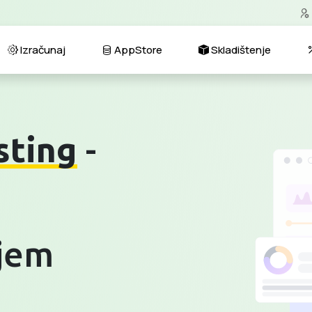
Izračunaj
AppStore
Skladištenje
sting
-
ijem