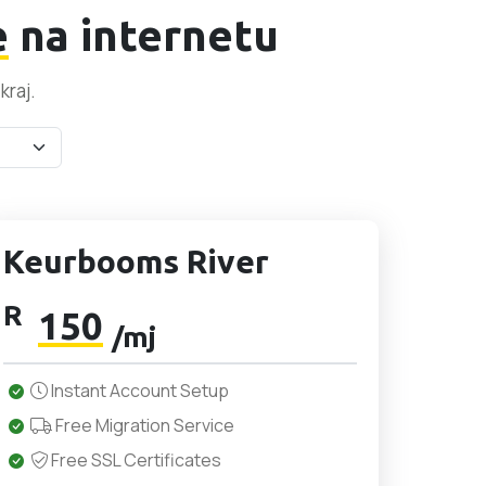
e
na internetu
kraj.
Keurbooms River
R
150
/mj
Instant Account Setup
Free Migration Service
Free SSL Certificates