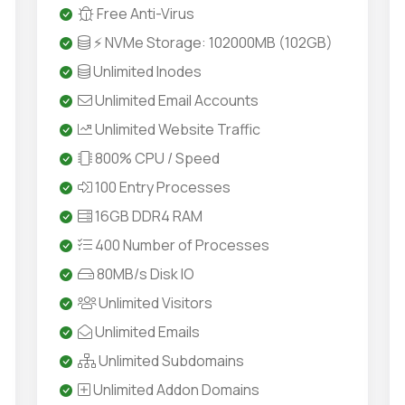
Free Anti-Virus
⚡ NVMe Storage: 102000MB (102GB)
Unlimited Inodes
Unlimited Email Accounts
Unlimited Website Traffic
800% CPU / Speed
100 Entry Processes
16GB DDR4 RAM
400 Number of Processes
80MB/s Disk IO
Unlimited Visitors
Unlimited Emails
Unlimited Subdomains
Unlimited Addon Domains