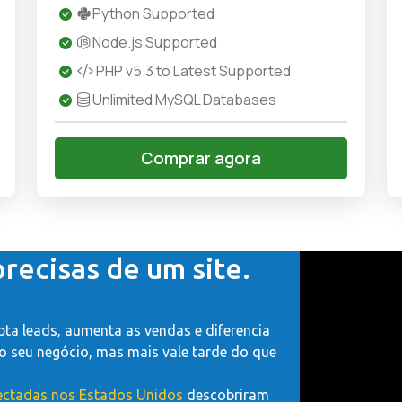
Python Supported
Node.js Supported
PHP v5.3 to Latest Supported
Unlimited MySQL Databases
Comprar agora
precisas de um site.
ta leads, aumenta as vendas e diferencia
 o seu negócio, mas mais vale tarde do que
ectadas nos Estados Unidos
descobriram