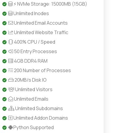
⚡ NVMe Storage: 15000MB (15GB)
Unlimited Inodes
Unlimited Email Accounts
Unlimited Website Traffic
400% CPU / Speed
50 Entry Processes
4GB DDR4 RAM
200 Number of Processes
20MB/s Disk IO
Unlimited Visitors
Unlimited Emails
Unlimited Subdomains
Unlimited Addon Domains
Python Supported