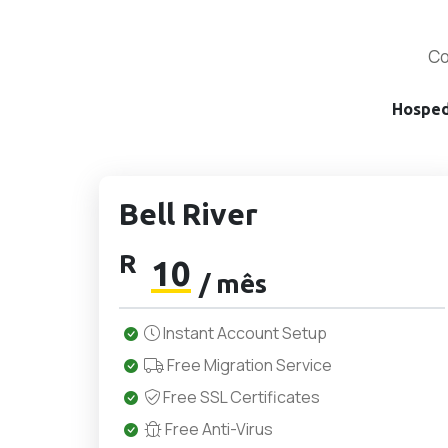
Co
Hosped
Bell River
R
10
/ mês
Instant Account Setup
Free Migration Service
Free SSL Certificates
Free Anti-Virus