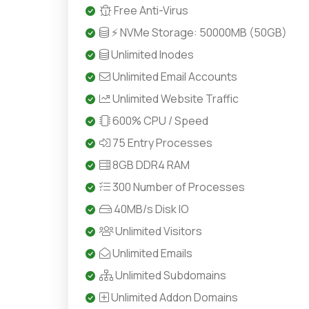
Free Anti-Virus
⚡ NVMe Storage: 50000MB (50GB)
Unlimited Inodes
Unlimited Email Accounts
Unlimited Website Traffic
600% CPU / Speed
75 Entry Processes
8GB DDR4 RAM
300 Number of Processes
40MB/s Disk IO
Unlimited Visitors
Unlimited Emails
Unlimited Subdomains
Unlimited Addon Domains