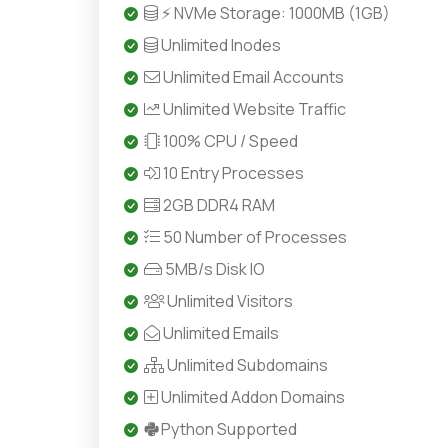
⚡ NVMe Storage: 1000MB (1GB)
Unlimited Inodes
Unlimited Email Accounts
Unlimited Website Traffic
100% CPU / Speed
10 Entry Processes
2GB DDR4 RAM
50 Number of Processes
5MB/s Disk IO
Unlimited Visitors
Unlimited Emails
Unlimited Subdomains
Unlimited Addon Domains
Python Supported