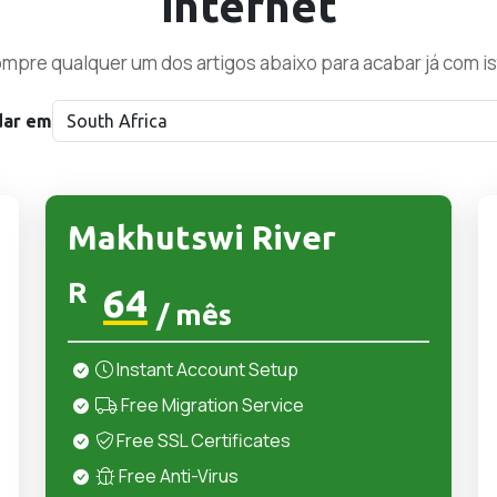
internet
mpre qualquer um dos artigos abaixo para acabar já com is
ar em
Makhutswi River
R
64
/ mês
Instant Account Setup
Free Migration Service
Free SSL Certificates
Free Anti-Virus