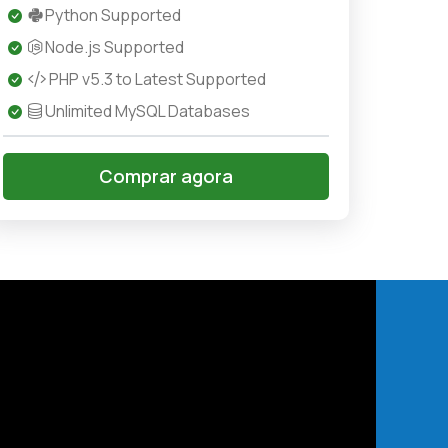
Python Supported
Node.js Supported
PHP v5.3 to Latest Supported
Unlimited MySQL Databases
Comprar agora