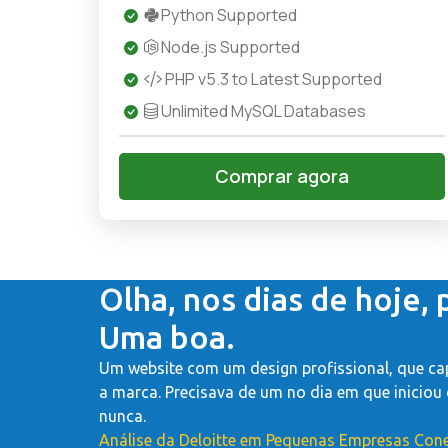
Python Supported
Node.js Supported
PHP v5.3 to Latest Supported
Unlimited MySQL Databases
Comprar agora
Olha, nos dias de hoje, 
Uma boa.
Um website com um design profissional, que cap
a marca. Precisava de um no dia em que iniciou
nunca.
Análise da Deloitte em Pequenas Empresas Con