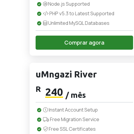
Node.js Supported
PHP v5.3 to Latest Supported
Unlimited MySQL Databases
Comprar agora
uMngazi River
R
240
/ mês
Instant Account Setup
Free Migration Service
Free SSL Certificates