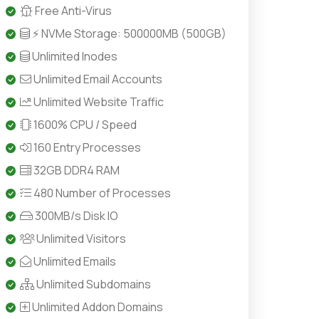
Free Anti-Virus
⚡ NVMe Storage: 500000MB (500GB)
Unlimited Inodes
Unlimited Email Accounts
Unlimited Website Traffic
1600% CPU / Speed
160 Entry Processes
32GB DDR4 RAM
480 Number of Processes
300MB/s Disk IO
Unlimited Visitors
Unlimited Emails
Unlimited Subdomains
Unlimited Addon Domains