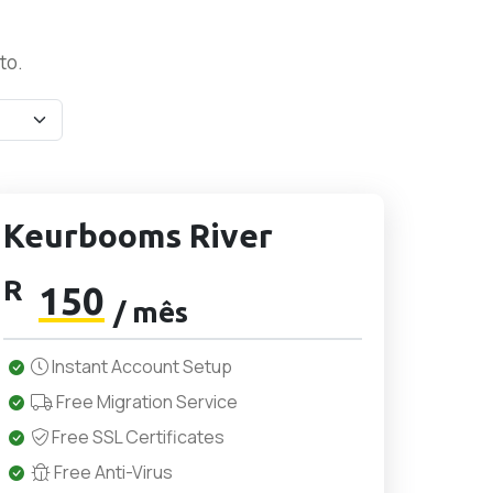
to.
Keurbooms River
R
150
/ mês
Instant Account Setup
Free Migration Service
Free SSL Certificates
Free Anti-Virus