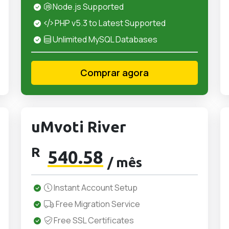
Node.js Supported
PHP v5.3 to Latest Supported
Unlimited MySQL Databases
Comprar agora
uMvoti River
R
540.58
/ mês
Instant Account Setup
Free Migration Service
Free SSL Certificates