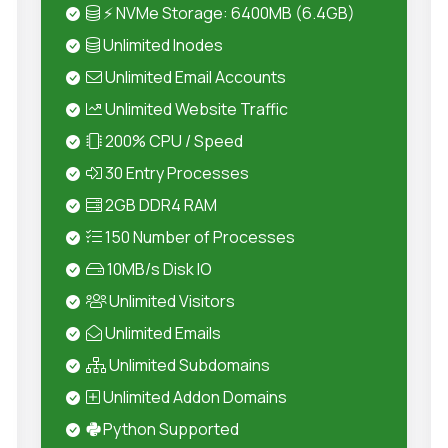
⚡ NVMe Storage: 6400MB (6.4GB)
Unlimited Inodes
Unlimited Email Accounts
Unlimited Website Traffic
200% CPU / Speed
30 Entry Processes
2GB DDR4 RAM
150 Number of Processes
10MB/s Disk IO
Unlimited Visitors
Unlimited Emails
Unlimited Subdomains
Unlimited Addon Domains
Python Supported