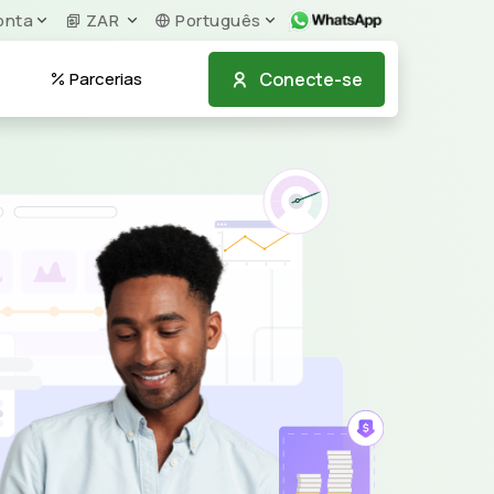
nta
ZAR
Português
Conecte-se
Parcerias