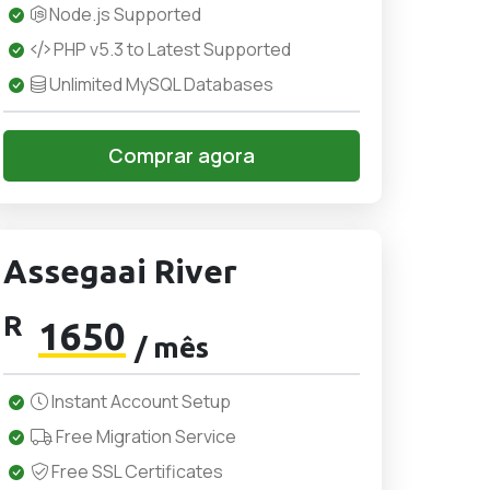
Node.js Supported
PHP v5.3 to Latest Supported
Unlimited MySQL Databases
Comprar agora
Assegaai River
R
1650
/ mês
Instant Account Setup
Free Migration Service
Free SSL Certificates