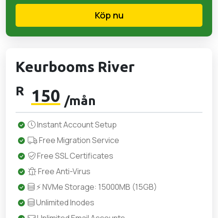
Köp nu
Keurbooms River
R
150
/mån
Instant Account Setup
Free Migration Service
Free SSL Certificates
Free Anti-Virus
⚡ NVMe Storage: 15000MB (15GB)
Unlimited Inodes