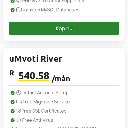
PHP v5.3 to Latest Supported
Unlimited MySQL Databases
Köp nu
uMvoti River
R
540.58
/mån
Instant Account Setup
Free Migration Service
Free SSL Certificates
Free Anti-Virus