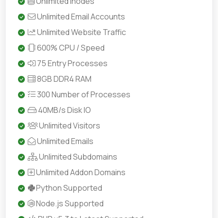
Unlimited Inodes
Unlimited Email Accounts
Unlimited Website Traffic
600% CPU / Speed
75 Entry Processes
8GB DDR4 RAM
300 Number of Processes
40MB/s Disk IO
Unlimited Visitors
Unlimited Emails
Unlimited Subdomains
Unlimited Addon Domains
Python Supported
Node.js Supported