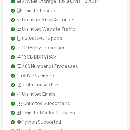
⚡ NVMe Storage: 102000MB (102GB)
Unlimited Inodes
Unlimited Email Accounts
Unlimited Website Traffic
800% CPU / Speed
100 Entry Processes
16GB DDR4 RAM
400 Number of Processes
80MB/s Disk IO
Unlimited Visitors
Unlimited Emails
Unlimited Subdomains
Unlimited Addon Domains
Python Supported