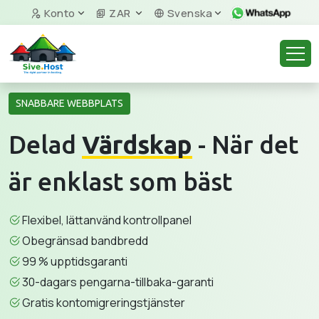
Konto
ZAR
Svenska
SNABBARE WEBBPLATS
Delad
Värdskap
- När det
är enklast som bäst
Flexibel, lättanvänd kontrollpanel
Obegränsad bandbredd
99 % upptidsgaranti
30-dagars pengarna-tillbaka-garanti
Gratis kontomigreringstjänster