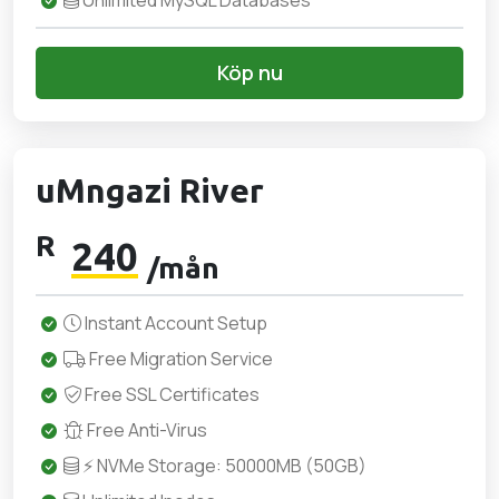
Unlimited MySQL Databases
Köp nu
uMngazi River
R
240
/mån
Instant Account Setup
Free Migration Service
Free SSL Certificates
Free Anti-Virus
⚡ NVMe Storage: 50000MB (50GB)