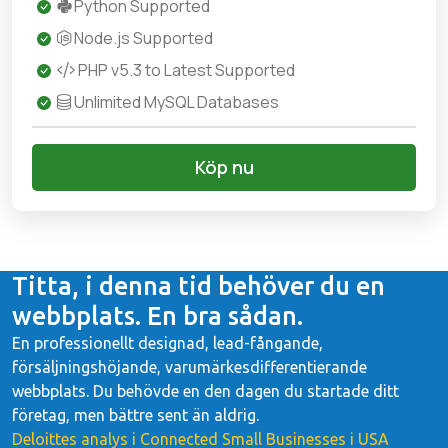
Python Supported
Node.js Supported
PHP v5.3 to Latest Supported
Unlimited MySQL Databases
Köp nu
Titta, i denna tid behöver du en
webbplats. En bra sådan.
En professionellt designad, lead-fångande,
försäljningshöjande, varumärkesdifferentierande
webbplats. Du behövde en den dagen du startade ditt
företag, men bättre sent än aldrig.
Deloittes analys i Connected Small Businesses i USA