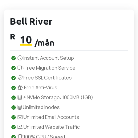
Bell River
R
10
/mån
Instant Account Setup
Free Migration Service
Free SSL Certificates
Free Anti-Virus
⚡ NVMe Storage: 1000MB (1GB)
Unlimited Inodes
Unlimited Email Accounts
Unlimited Website Traffic
100% CPU / Speed