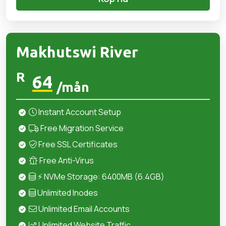
Makhutswi River
R
64
/mån
Instant Account Setup
Free Migration Service
Free SSL Certificates
Free Anti-Virus
⚡ NVMe Storage: 6400MB (6.4GB)
Unlimited Inodes
Unlimited Email Accounts
Unlimited Website Traffic