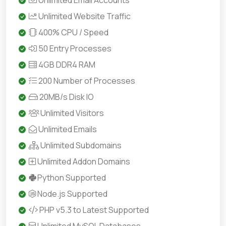
Unlimited Email Accounts
Unlimited Website Traffic
400% CPU / Speed
50 Entry Processes
4GB DDR4 RAM
200 Number of Processes
20MB/s Disk IO
Unlimited Visitors
Unlimited Emails
Unlimited Subdomains
Unlimited Addon Domains
Python Supported
Node.js Supported
PHP v5.3 to Latest Supported