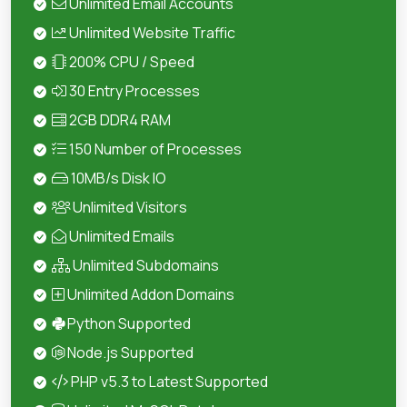
Unlimited Email Accounts
Unlimited Website Traffic
200% CPU / Speed
30 Entry Processes
2GB DDR4 RAM
150 Number of Processes
10MB/s Disk IO
Unlimited Visitors
Unlimited Emails
Unlimited Subdomains
Unlimited Addon Domains
Python Supported
Node.js Supported
PHP v5.3 to Latest Supported