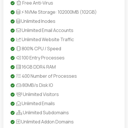
Free Anti-Virus
⚡ NVMe Storage: 102000MB (102GB)
Unlimited Inodes
Unlimited Email Accounts
Unlimited Website Traffic
800% CPU / Speed
100 Entry Processes
16GB DDR4 RAM
400 Number of Processes
80MB/s Disk IO
Unlimited Visitors
Unlimited Emails
Unlimited Subdomains
Unlimited Addon Domains