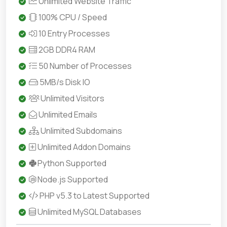
Unlimited Website Traffic
100% CPU / Speed
10 Entry Processes
2GB DDR4 RAM
50 Number of Processes
5MB/s Disk IO
Unlimited Visitors
Unlimited Emails
Unlimited Subdomains
Unlimited Addon Domains
Python Supported
Node.js Supported
PHP v5.3 to Latest Supported
Unlimited MySQL Databases