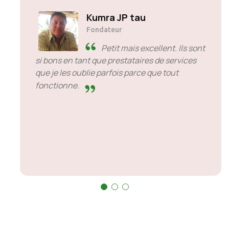
Solly Motsoane
Fondateur et PDG de Mogen Pty
Ltd
SiveHost en avance -
SiveHost a généralement une
longueur d'avance et est généralement
conscient des problèmes à l'avance. Il y a des
cas où j'ai dû attendre une réponse mais ce
n'est pas quelque chose à leur reprocher. Ils
sont bons dans ce qu’ils font.