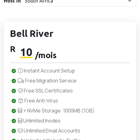
Host in
Bell River
R
10
/mois
Instant Account Setup
Free Migration Service
Free SSL Certificates
Free Anti-Virus
⚡ NVMe Storage: 1000MB (1GB)
Unlimited Inodes
Unlimited Email Accounts