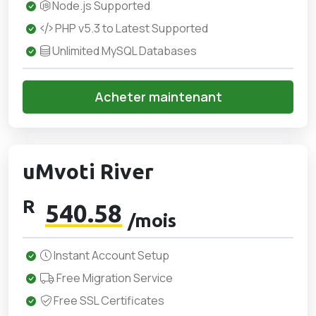
Node.js Supported
PHP v5.3 to Latest Supported
Unlimited MySQL Databases
Acheter maintenant
uMvoti River
R
540.58
/mois
Instant Account Setup
Free Migration Service
Free SSL Certificates