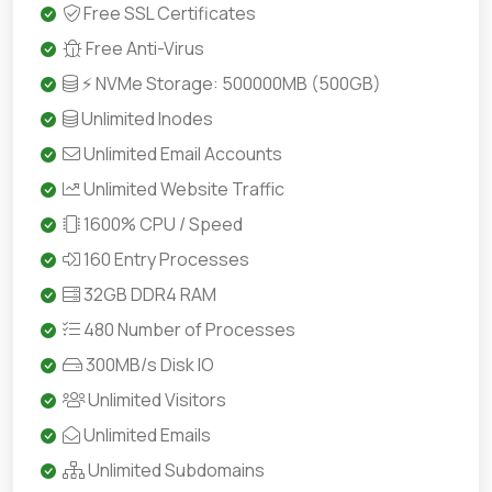
Free SSL Certificates
Free Anti-Virus
⚡ NVMe Storage: 500000MB (500GB)
Unlimited Inodes
Unlimited Email Accounts
Unlimited Website Traffic
1600% CPU / Speed
160 Entry Processes
32GB DDR4 RAM
480 Number of Processes
300MB/s Disk IO
Unlimited Visitors
Unlimited Emails
Unlimited Subdomains