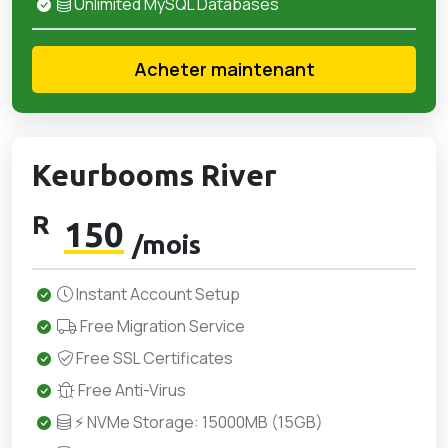
Unlimited MySQL Databases
Acheter maintenant
Keurbooms River
R
150
/mois
Instant Account Setup
Free Migration Service
Free SSL Certificates
Free Anti-Virus
⚡ NVMe Storage: 15000MB (15GB)