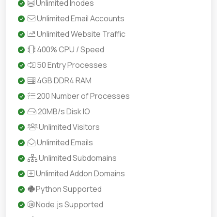
Unlimited Inodes
Unlimited Email Accounts
Unlimited Website Traffic
400% CPU / Speed
50 Entry Processes
4GB DDR4 RAM
200 Number of Processes
20MB/s Disk IO
Unlimited Visitors
Unlimited Emails
Unlimited Subdomains
Unlimited Addon Domains
Python Supported
Node.js Supported