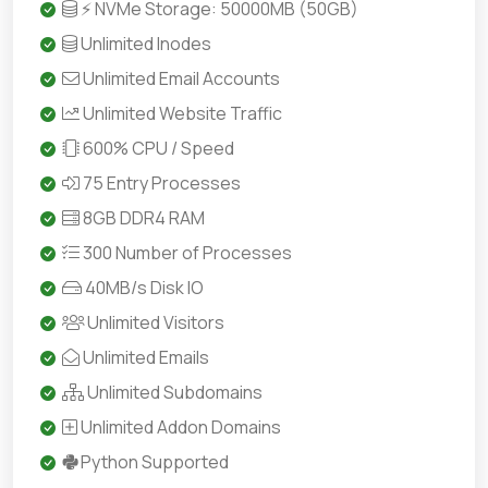
⚡ NVMe Storage: 50000MB (50GB)
Unlimited Inodes
Unlimited Email Accounts
Unlimited Website Traffic
600% CPU / Speed
75 Entry Processes
8GB DDR4 RAM
300 Number of Processes
40MB/s Disk IO
Unlimited Visitors
Unlimited Emails
Unlimited Subdomains
Unlimited Addon Domains
Python Supported