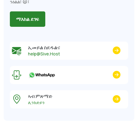
ንዕልል! 😃፤
ማእከል ደገፍ
ኢመይል ስደዱልና
help@Sive.Host
ኣብ ምጽማድ
ሊንክድይን