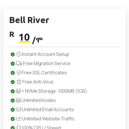
Bell River
R
10
/ሞ
Instant Account Setup
Free Migration Service
Free SSL Certificates
Free Anti-Virus
⚡ NVMe Storage: 1000MB (1GB)
Unlimited Inodes
Unlimited Email Accounts
Unlimited Website Traffic
100% CPU / Speed