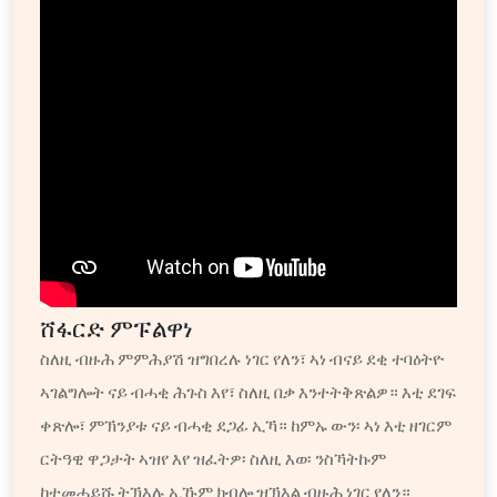
ሸፋርድ ምፑልዋነ
ስለዚ ብዙሕ ምምሕያሽ ዝግበረሉ ነገር የለን፣ ኣነ ብናይ ደቂ ተባዕትዮ
ኣገልግሎት ናይ ብሓቂ ሕጉስ እየ፣ ስለዚ በቃ እንተትቅጽልዎ። እቲ ደገፍ
ቀጽሎ፣ ምኽንያቱ ናይ ብሓቂ ደጋፊ ኢኻ። ከምኡ ውን፡ ኣነ እቲ ዘገርም
ርትዓዊ ዋጋታት ኣዝየ እየ ዝፈትዎ፡ ስለዚ እወ፡ ንስኻትኩም
ከተመሓይሹ ትኽእሉ ኢኹም ክብሎ ዝኽእል ብዙሕ ነገር የለን።