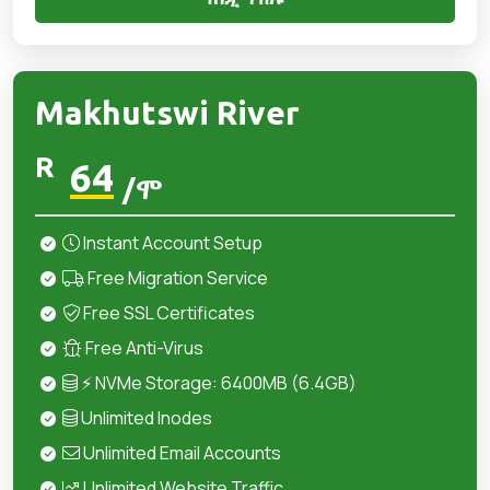
Makhutswi River
R
64
/ሞ
Instant Account Setup
Free Migration Service
Free SSL Certificates
Free Anti-Virus
⚡ NVMe Storage: 6400MB (6.4GB)
Unlimited Inodes
Unlimited Email Accounts
Unlimited Website Traffic