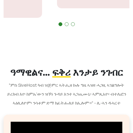
ዓማዊልና...
ፍቅሪ
እንታይ ንገብር
"ምስ SiveHost ካብ ዝጅምር ኣትሒዘ ኩሉ ግዜ ኣዝዩ ሓጋዚ ኣገልግሎት
ይረክብ እየ፡ ከምኡ'ውን ዝኾነ ጉዳይ እንተ ኣጋጢሙኒ፡ ኣምጺአዮ፡ ብተሌፎን
ኣዕሊለዮም፡ ንሳቶም ድማ ክፈትሑለይ ክኢሎም።" - ሊ-ኣን ዱኣርተ