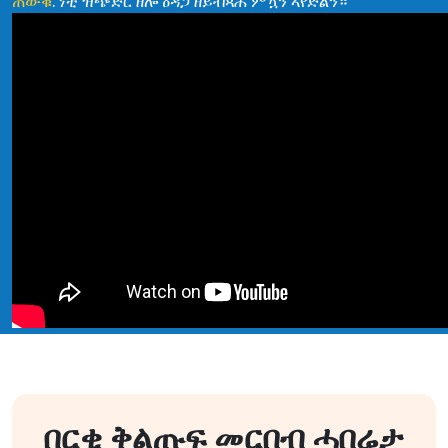
ጠውቑ
. ነቲ ዝጭድር ዘሎ ዕዳጋ ዘይብጻሕ ምዃን ኣየድልን።
በርቂ ቅልጡፍ
መርበብ ሓበሬታ