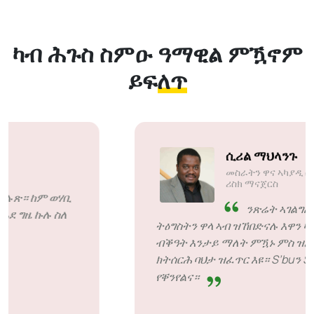
ካብ ሕጉስ ስምዑ
ዓማዊል ምዃኖም
ይፍለጥ
ሶሊ ሞትሶኣነ
መስራትን ዋና ኣካያዲ ስራሕን ሞገን
ፕራይቬት ሊሚተድ
SiveHost ኣቐዲሙ - SiveHost
መብዛሕትኡ ግዜ ሓደ ስጉምቲ
ንቕድሚት ዝኸይድ ኮይኑ መብዛሕትኡ ግዜ ብዛዕባ ጉዳያት
ኣቐዲሞም ይፈልጡ እዮም። ገለ መልሲ ክጽበ ዝግደደኒ
ጉዳያት ኣሎ ግን ኣንጻሮም ዝሕዞ ነገር ኣይኮነን። ኣብ
ዝገብርዎ ንፉዓት እዮም።