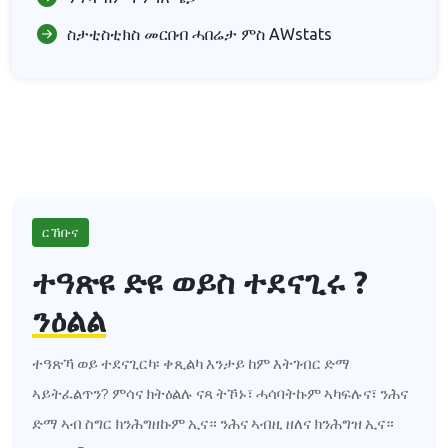
ስታቲስቲክስ መርበብ ሓበሬታ ምስ AWstats
ርኸቡና
ተዓጽዩ ድዩ ወይስ ተደናጊሩ ?
ንዕልል
ተዓጽኻ ወይ ተደናጊርካ፡ ቀጺልካ እንታይ ከም እትገብር ድማ
ኣይትፈልጥን? ምሳና ክትዕልሉ ናጻ ትኾኑ፣ ሓሳባትኩም ኣካፍሉና፣ ንሕና
ድማ ኣብ ስግር ክንሕግዘኩም ኢና። ንሕና ኣብዚ ዘለና ክንሕግዝ ኢና።