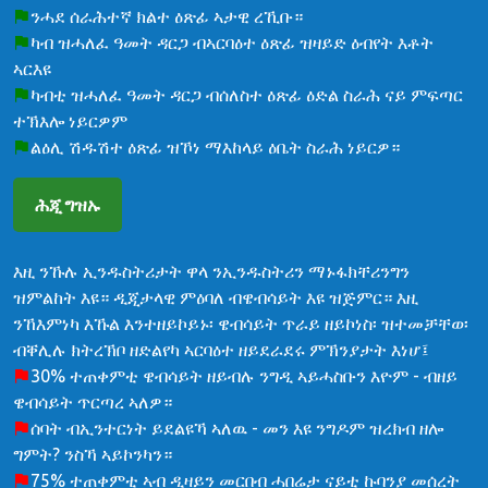
ንሓደ ሰራሕተኛ ክልተ ዕጽፊ ኣታዊ ረኺቡ።
ካብ ዝሓለፈ ዓመት ዳርጋ ብኣርባዕተ ዕጽፊ ዝዛይድ ዕብየት እቶት
ኣርእዩ
ካብቲ ዝሓለፈ ዓመት ዳርጋ ብሰለስተ ዕጽፊ ዕድል ስራሕ ናይ ምፍጣር
ተኽእሎ ነይርዎም
ልዕሊ ሽዱሽተ ዕጽፊ ዝኾነ ማእከላይ ዕቤት ስራሕ ነይርዎ።
ሕጂ ግዝኡ
እዚ ንኹሉ ኢንዱስትሪታት ዋላ ንኢንዱስትሪን ማኑፋክቸሪንግን
ዝምልከት እዩ። ዲጂታላዊ ምዕባለ ብዌብሳይት እዩ ዝጅምር። እዚ
ንኸእምነካ እኹል እንተዘይኮይኑ፡ ዌብሳይት ጥራይ ዘይኮነስ፡ ዝተመቻቸወ፡
ብቐሊሉ ክትረኽቦ ዘድልየካ ኣርባዕተ ዘይደራደሩ ምኽንያታት እነሆ፤
30% ተጠቀምቲ ዌብሳይት ዘይብሉ ንግዲ ኣይሓስቡን እዮም - ብዘይ
ዌብሳይት ጥርጣረ ኣለዎ።
ሰባት ብኢንተርነት ይደልዩኻ ኣለዉ - መን እዩ ንግዶም ዝረክብ ዘሎ
ግምት? ንስኻ ኣይኮንካን።
75% ተጠቀምቲ ኣብ ዲዛይን መርበብ ሓበሬታ ናይቲ ኩባንያ መሰረት