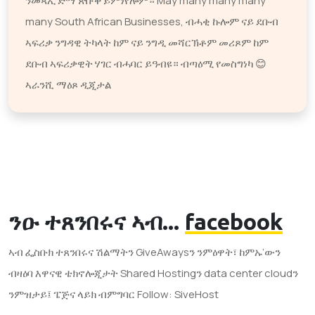
ንመጻኢ ድማ ጽቡቕ ይምነየሎም። May many many many
many South African Businesses, ብሓቂ ኩሎም ናይ ደቡብ
ኣፍሪቃ ንግዳዊ ትካላት ከም ናይ ንግዲ መሻርኽቶም መሪጾም ከም
ደቡብ ኣፍሪቃዊት ሃገር ብሓባር ይዓብዩ። ብጣዕሚ የመስግነካ 😊
ኣራንሺ ማዕጾ ዲጂታል
ንዑ ተጸንበሩና ኣብ...
facebook
ኣብ ፌስቡክ ተጸንበሩና ሽልማትን GiveAwaysን ንምዕዋት፣ ከምኡ’ውን
ብዛዕባ እዋናዊ ቴክኖሎጂታት Shared Hostingን data center cloudን
ንምዝታይ፤ ፔጅና ላይክ ብምግባር Follow: SiveHost