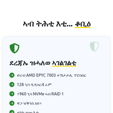
ኣብ ትሕቲ እቲ...
ቆቢዕ
ደረጃኡ ዝሓለወ
ኣገልገልቲ
ድርብ AMD EPYC 7003 ተኸታታሊ ፕሮሰሰር
128 ጊባ ዲዲኣር4 ራም
⚡960 ጊባ NVMe ኣብ RAID 1
ዋጋ ዝቕንስ እዩ።
ጸዓት ዝውሕድ