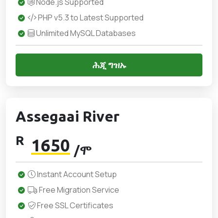
Node.js Supported
PHP v5.3 to Latest Supported
Unlimited MySQL Databases
ሕጂ ግዝኡ
Assegaai River
R
1650
/ሞ
Instant Account Setup
Free Migration Service
Free SSL Certificates