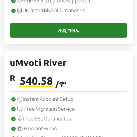
PHP v5.3 to Latest Supported
Unlimited MySQL Databases
ሕጂ ግዝኡ
uMvoti River
R
540.58
/ሞ
Instant Account Setup
Free Migration Service
Free SSL Certificates
Free Anti-Virus