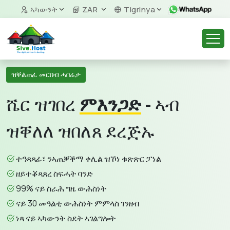
ኣካውንት
ZAR
Tigrinya
ዝቐልጠፈ መርበብ ሓበሬታ
ሼር ዝገበረ
ምእንጋድ
- ኣብ
ዝቐለለ ዝበለጸ ደረጅኡ
ተዓጻጻፊ፣ ንኣጠቓቕማ ቀሊል ዝኾነ ቁጽጽር ፓነል
ዘይተቖጻጸረ ስፍሓት ባንድ
99% ናይ ስራሕ ግዜ ውሕስነት
ናይ 30 መዓልቲ ውሕስነት ምምላስ ገንዘብ
ነጻ ናይ ኣካውንት ስደት ኣገልግሎት