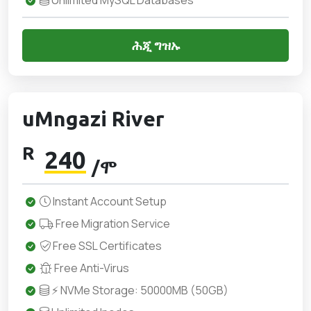
Unlimited MySQL Databases
ሕጂ ግዝኡ
uMngazi River
R
240
/ሞ
Instant Account Setup
Free Migration Service
Free SSL Certificates
Free Anti-Virus
⚡ NVMe Storage: 50000MB (50GB)