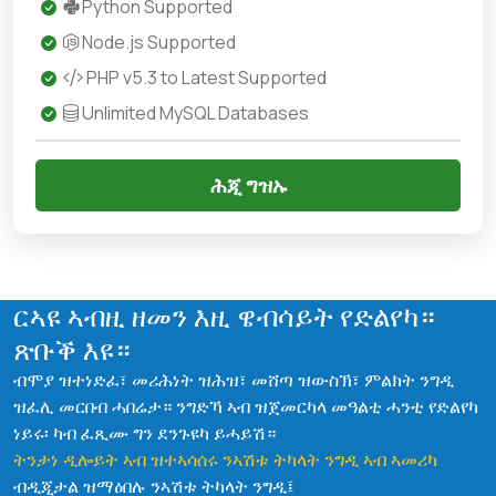
Python Supported
Node.js Supported
PHP v5.3 to Latest Supported
Unlimited MySQL Databases
ሕጂ ግዝኡ
ርኣዩ ኣብዚ ዘመን እዚ ዌብሳይት የድልየካ።
ጽቡቕ እዩ።
ብሞያ ዝተነድፈ፣ መሪሕነት ዝሕዝ፣ መሸጣ ዝውስኽ፣ ምልክት ንግዲ
ዝፈሊ መርበብ ሓበሬታ። ንግድኻ ኣብ ዝጀመርካላ መዓልቲ ሓንቲ የድልየካ
ነይሩ፡ ካብ ፈጺሙ ግን ደንጉዩካ ይሓይሽ።
ትንታነ ዲሎይት ኣብ ዝተኣሳሰሩ ንኣሽቱ ትካላት ንግዲ ኣብ ኣመሪካ
ብዲጂታል ዝማዕበሉ ንኣሽቱ ትካላት ንግዲ፤