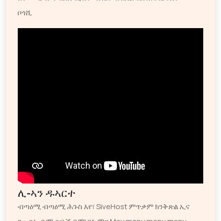
ቦጎሺ
ሊ-ኣን ዱኣርተ
ብጣዕሚ ብጣዕሚ ሕጉስ እየ፣ SiveHost ምጥቃም ክንቅጽል ኢና