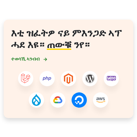
እቲ ዝፈትዎ ናይ ምእንጋድ ኣፕ
ሓደ እዩ።
ጠውቑ
ንየ።
ተወሳኺ ኣንብብ