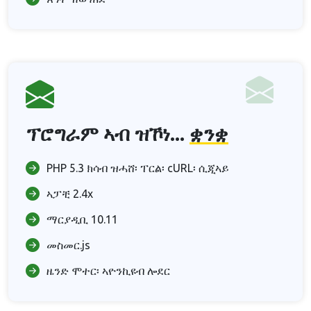
ፕሮግራም ኣብ ዝኾነ...
ቋንቋ
PHP 5.3 ክሳብ ዝሓሸ፡ ፐርል፡ cURL፡ ሲጂኣይ
ኣፓቺ 2.4x
ማርያዲቢ 10.11
መስመር.js
ዜንድ ሞተር፡ ኣዮንኪዩብ ሎደር