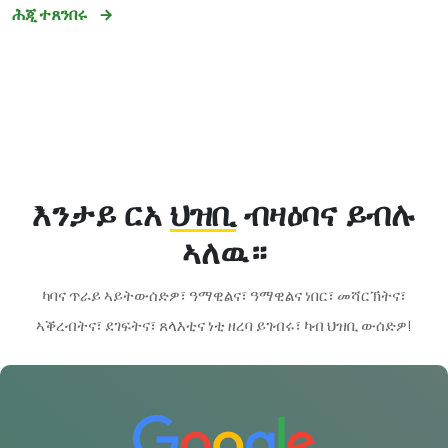
ሕጂ ተጸንበሩ
እንታይ ርአ
ህዝቢ
ብዛዕባና ይብሉ
ኣለዉ።
ካባና ጥራይ ኣይትውሰድዎ፣ ዓማዊልና፣ ዓማዊልና ነበር፣ መሻርኽትና፣
ኣቕረብትና፣ ደገፍትና፣ ጸላእቲና ነቲ ዘረባ ይገብሩ፣ ካብ ህዝቢ ውሰድዎ!