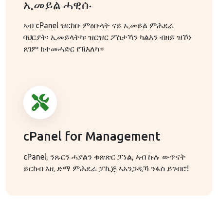
ኢመይል ሓዊሱ
ኣብ cPanel ዝርከቡ ምዕቡላት ናይ ኢመይል ምሕደራ
ባህርያት፡ ኢመይላትካ፡ ዝርዝር ፖስታኻን ካልእን ብዘይ ዝኾነ
ጸገም ከተመሓድር የኽእለካ።
cPanel for Management
cPanel, ንጹርን ሓያልን ቁጽጽር ፓነል, ኣብ ኩሉ ውጥናት
ይርከብ እዚ ድማ ምሕደራ ፓኬጅ ኣአንጋዲኻ ንፋስ ይገብሮ!