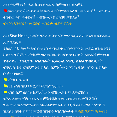
ኣብ ተኣማንነት ሓደ ኩባንያ ፍርዲ ከምዝህቡ ይኣምኑ
መሰረታዊ ሕቶታት ብቕልጡፍ ክትምልስ ኣለካ -መን ኢኻ? - እንታይ
ትገብር ወይ ትቕርብ? - ብኸመይ ክረኽበካ ይኽእል?
ብዛዕባ ኣገዳስነት መርበብ ሓበሬታ ዝያዳ ፍለጥ።
ኣብ Sive.Host , ዓወት ንኣሽቱ ትካላት ማእከላይ ስምና እዩ። ክትዕወቱ
ኢና ንደሊ።
ንልዕሊ 10 ዓመት ኣብ ቢዝነስ ዌብሳይት ሆስቲንግን ኢመይል ሆስቲንግን
ኮይንና ንኸምዚ ናትኩም ዝኣመሰሉ ትካላት ዌብሳይት ኣድራሻ ምዝገባ፣
ዌብሳይት ሆስቲንግ፣
ኣገልግሎት ኢመይል ንግዲ
,
ሸልፍ ዌብሳይታት
ብቐሊሉ ክትረኽቦም እትኽእል፡ ከምኡ’ውን ንዓማዊልካ ክኾኑ ዝኽእሉ
ሰባት ብዛዕባ፤
ናትካ ቢዝነስ፣
ቢዝነስካ ዝህቦ ፍርያት/ኣገልግሎታት፣
ኣበይ ከም ዘለኻ፡ ከምኡ’ውን ብኸመይ ከም እትረኽበካ
ንሕና እውን ነቕርብ ኢና።
ምእንጋድ
ንመርበብ ሓበሬታኻ 24/7
ንፍርያትካ/ኣገልግሎትካ ንዘድልዮም ኣብ ከባቢኻ ኣብ ጉግል ንንግድኻ
ዝደልዩ ሰባት ከም ዝቐርብ ዝገብሩ ኣገልግሎታት።
ሕጂ ንምግዛእ ኣብዚ