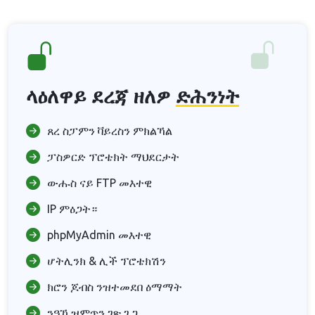
ላዕለዋይ ደረጃ ዘለዎ
ድሕንነት
ጸረ ስፓምን ቫይረስን ምክልኻል
ፓስዎርድ ፕሮቴክት ማህደርታት
ውሑስ ናይ FTP መእተዊ
IP ምዕጋት።
phpMyAdmin መእተዊ
ሆትሊንክ & ሊች ፕሮቴክሽን
ክሮን ጆብስ ንዝተመደበ ዕማማት
ንዓኻ ዝምጥን ገጽ ጌጋ