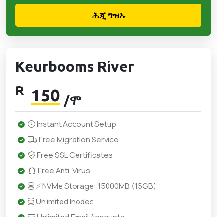
ሕጂ ግዝኡ
Keurbooms River
R
150
/ሞ
Instant Account Setup
Free Migration Service
Free SSL Certificates
Free Anti-Virus
⚡ NVMe Storage: 15000MB (15GB)
Unlimited Inodes