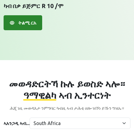
ካብ በቃ ይጅምር R 10 /ሞ
ትልሚ ርአ
መወዳድርትኻ ኩሉ ይወስድ ኣሎ።
ዓማዊልካ
ኣብ ኢንተርነት
ሕጂ ነዚ መወዳእታ ንምግባር ካብዚ ኣብ ታሕቲ ዘሎ ዝኾነ ይኹን ግዝኡ።
ኣአንጋዲ ኣብ...