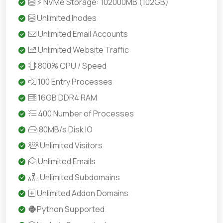
⚡ NVMe Storage: 102000MB (102GB)
Unlimited Inodes
Unlimited Email Accounts
Unlimited Website Traffic
800% CPU / Speed
100 Entry Processes
16GB DDR4 RAM
400 Number of Processes
80MB/s Disk IO
Unlimited Visitors
Unlimited Emails
Unlimited Subdomains
Unlimited Addon Domains
Python Supported