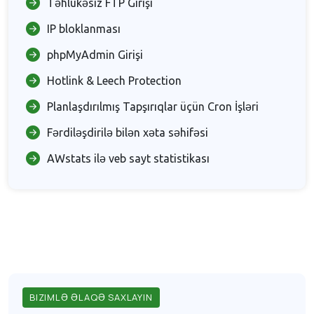
Təhlükəsiz FTP Girişi
IP bloklanması
phpMyAdmin Girişi
Hotlink & Leech Protection
Planlaşdırılmış Tapşırıqlar üçün Cron İşləri
Fərdiləşdirilə bilən xəta səhifəsi
AWstats ilə veb sayt statistikası
BIZIMLƏ ƏLAQƏ SAXLAYIN