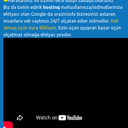
Haradasınız və sizinlə necə əlaqə saxlaya bilərsiniz
Biz də təmin edirik
hostinq
məhsullarınıza/xidmətlərinizə
ehtiyacı olan Google-da ərazinizdə biznesinizi axtaran
insanlara veb saytınızı 24/7 əlçatan edən xidmətlər.
İndi
almaq üçün bura klikləyin
. Sizin üçün qışqıran bazar üçün
əlçatmaz olmağa ehtiyac yoxdur.