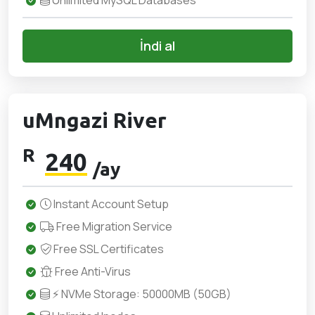
Unlimited MySQL Databases
İndi al
uMngazi River
R
240
/ay
Instant Account Setup
Free Migration Service
Free SSL Certificates
Free Anti-Virus
⚡ NVMe Storage: 50000MB (50GB)