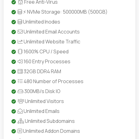
Free Anti-Virus
⚡ NVMe Storage: 500000MB (500GB)
Unlimited Inodes
Unlimited Email Accounts
Unlimited Website Traffic
1600% CPU / Speed
160 Entry Processes
32GB DDR4 RAM
480 Number of Processes
300MB/s Disk IO
Unlimited Visitors
Unlimited Emails
Unlimited Subdomains
Unlimited Addon Domains