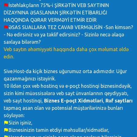
İstehlakçıların 75%-i ŞİRKƏTİN VEB SAYTININ
DİZAYNINA ƏSASLANAN ŞİRKƏTİN ETİBARLIĞI
HAQQINDA QƏRAR VERMƏYİ ETMİR EDİR
ƏSAS SUALLARA TEZ CAVAB VERMƏLİSİN -Sən kimsən?
- Nə edirsiniz və ya təklif edirsiniz? - Sizinlə necə əlaqə
saxlaya bilərəm?
Veb saytın əhəmiyyəti haqqında daha çox məlumat əldə
edin.
Sive.Host-da kiçik biznes uğurumuz orta adımızdır. Uğur
qazanmağınızı istəyirik.
10 ildən çox veb hostinq və e-poçt hostinqi biznesindəyik,
sizin kimi müəssisələrə veb sayt ünvanlarının qeydiyyatı,
veb sayt hostinqi,
Biznes E-poçt Xidmətləri
,
Rəf saytları
tapmaq asan olan və potensial müştərilərinizə bunları
söyləyən:
Sizin işiniz,
Biznesinizin təmin etdiyi məhsullar/xidmətlər,