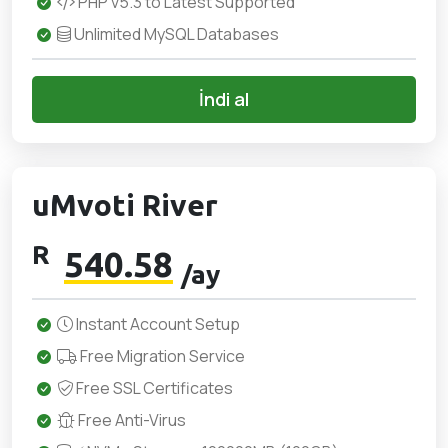
PHP v5.3 to Latest Supported
Unlimited MySQL Databases
İndi al
uMvoti River
R
540.58
/ay
Instant Account Setup
Free Migration Service
Free SSL Certificates
Free Anti-Virus