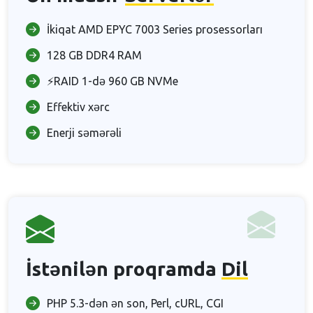
İkiqat AMD EPYC 7003 Series prosessorları
128 GB DDR4 RAM
⚡RAID 1-də 960 GB NVMe
Effektiv xərc
Enerji səmərəli
İstənilən proqramda
Dil
PHP 5.3-dən ən son, Perl, cURL, CGI