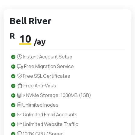
Bell River
R
10
/ay
Instant Account Setup
Free Migration Service
Free SSL Certificates
Free Anti-Virus
⚡ NVMe Storage: 1000MB (1GB)
Unlimited Inodes
Unlimited Email Accounts
Unlimited Website Traffic
100% CPU / Speed