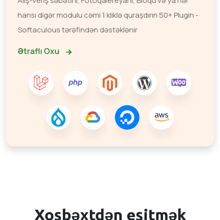
Alış-veriş səbətini, Fotoqalereyanı, Bloqu və ya hər
hansı digər modulu cəmi 1 kliklə quraşdırın 50+ Plugin -
Softaculous tərəfindən dəstəklənir
Ətraflı Oxu
Xoşbəxtdən eşitmək