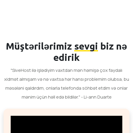
Müştərilərimiz
sevgi
biz nə
edirik
"SiveHost ilə işlədiyim vaxtdan mən həmişə çox faydalı
xidmət almışam və nə vaxtsa hər hansı problemim olubsa, bu
məsələni qaldırdım, onlarla telefonda söhbət etdim və onlar
mənim üçün həll edə bildilər." - Li-ann Duarte