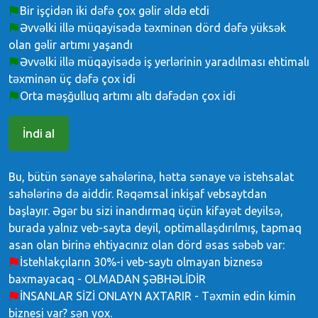
Bir işçidən iki dəfə çox gəlir əldə etdi
Əvvəlki illə müqayisədə təxminən dörd dəfə yüksək
olan gəlir artımı yaşandı
Əvvəlki illə müqayisədə iş yerlərinin yaradılması ehtimalı
təxminən üç dəfə çox idi
Orta məşğulluq artımı altı dəfədən çox idi
İndi al
Bu, bütün sənaye sahələrinə, hətta sənaye və istehsalat
sahələrinə də aiddir. Rəqəmsal inkişaf vebsaytdan
başlayır. Əgər bu sizi inandırmaq üçün kifayət deyilsə,
burada yalnız veb-sayta deyil, optimallaşdırılmış, tapmaq
asan olan birinə ehtiyacınız olan dörd əsas səbəb var:
İstehlakçıların 30%-i veb-saytı olmayan biznesə
baxmayacaq - OLMADAN ŞƏBHƏLİDİR
İNSANLAR SİZİ ONLAYN AXTARIR - Təxmin edin kimin
biznesi var? sən yox.