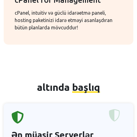
cPanel for Management
cPanel, intuitiv və güclü idarəetmə paneli,
hosting paketinizi idarə etməyi asanlaşdıran
bütün planlarda mövcuddur!
altında
başlıq
Ən müasir
Serverlər