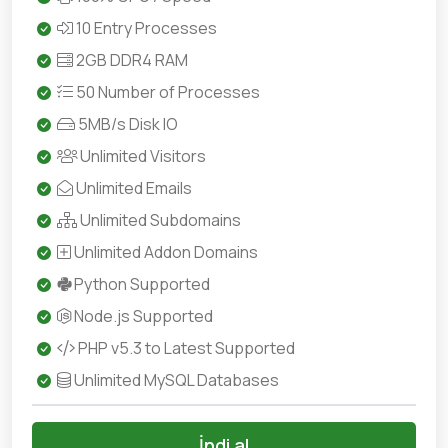
10 Entry Processes
2GB DDR4 RAM
50 Number of Processes
5MB/s Disk IO
Unlimited Visitors
Unlimited Emails
Unlimited Subdomains
Unlimited Addon Domains
Python Supported
Node.js Supported
PHP v5.3 to Latest Supported
Unlimited MySQL Databases
İndi al