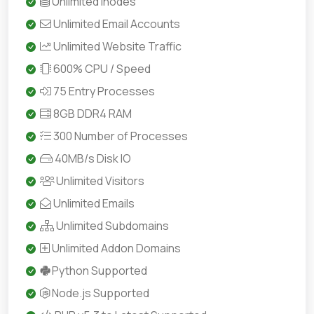
Unlimited Inodes
Unlimited Email Accounts
Unlimited Website Traffic
600% CPU / Speed
75 Entry Processes
8GB DDR4 RAM
300 Number of Processes
40MB/s Disk IO
Unlimited Visitors
Unlimited Emails
Unlimited Subdomains
Unlimited Addon Domains
Python Supported
Node.js Supported