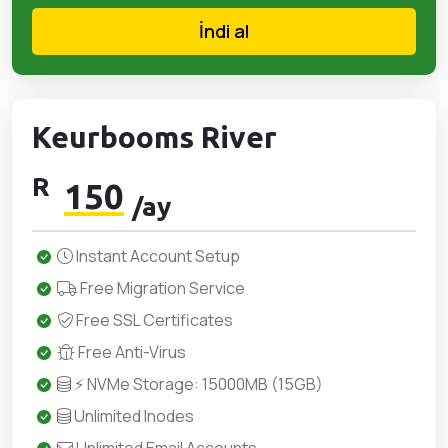
İndi al
Keurbooms River
R
150
/ay
Instant Account Setup
Free Migration Service
Free SSL Certificates
Free Anti-Virus
⚡ NVMe Storage: 15000MB (15GB)
Unlimited Inodes