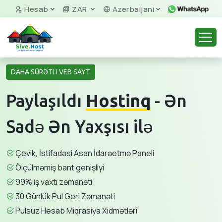
Hesab
ZAR
Azerbaijani
DAHA SÜRƏTLI VEB SAYT
Paylaşıldı
Hostinq
- Ən
Sadə Ən Yaxşısı ilə
Çevik, İstifadəsi Asan İdarəetmə Paneli
Ölçülməmiş bant genişliyi
99% iş vaxtı zəmanəti
30 Günlük Pul Geri Zəmanəti
Pulsuz Hesab Miqrasiya Xidmətləri