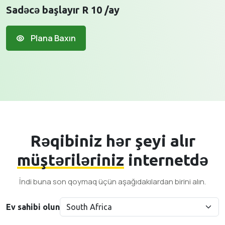
Sadəcə başlayır R 10 /ay
Plana Baxın
Rəqibiniz hər şeyi alır
müştəriləriniz
internetdə
İndi buna son qoymaq üçün aşağıdakılardan birini alın.
Ev sahibi olun