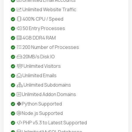
Unlimited Email Accounts
Unlimited Website Traffic
400% CPU / Speed
50 Entry Processes
4GB DDR4 RAM
200 Number of Processes
20MB/s Disk IO
Unlimited Visitors
Unlimited Emails
Unlimited Subdomains
Unlimited Addon Domains
Python Supported
Node.js Supported
PHP v5.3 to Latest Supported