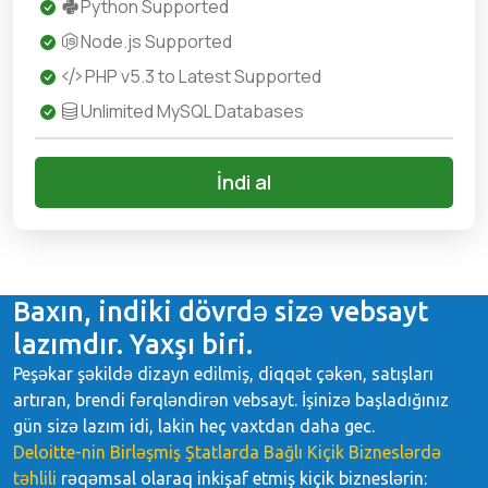
Python Supported
Node.js Supported
PHP v5.3 to Latest Supported
Unlimited MySQL Databases
İndi al
Baxın, indiki dövrdə sizə vebsayt
lazımdır. Yaxşı biri.
Peşəkar şəkildə dizayn edilmiş, diqqət çəkən, satışları
artıran, brendi fərqləndirən vebsayt. İşinizə başladığınız
gün sizə lazım idi, lakin heç vaxtdan daha gec.
Deloitte-nin Birləşmiş Ştatlarda Bağlı Kiçik Bizneslərdə
təhlili
rəqəmsal olaraq inkişaf etmiş kiçik bizneslərin: