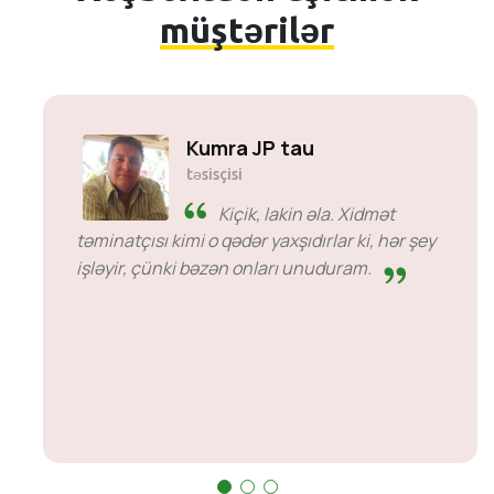
müştərilər
Solly Motsoane
Mogen Pty Ltd-nin təsisçisi və baş
direktoru
SiveHost vaxtından əvvəl -
SiveHost adətən bir addım
irəlidədir və əsasən problemlərdən vaxtından
əvvəl xəbərdardır. Bəzi hallar var ki, cavab
gözləməli oldum, amma bu, onlara qarşı
durmaq üçün bir şey deyil. Onlar gördükləri
işdə yaxşıdırlar.