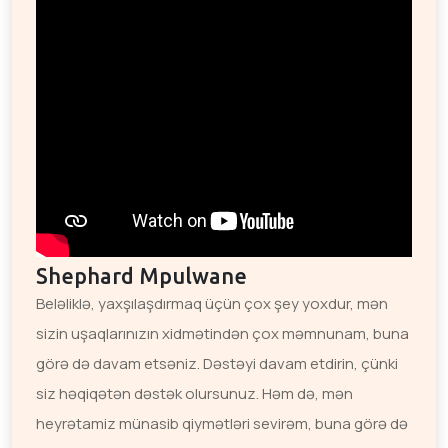
Shephard Mpulwane
Beləliklə, yaxşılaşdırmaq üçün çox şey yoxdur, mən
sizin uşaqlarınızın xidmətindən çox məmnunam, buna
görə də davam etsəniz. Dəstəyi davam etdirin, çünki
siz həqiqətən dəstək olursunuz. Həm də, mən
heyrətamiz münasib qiymətləri sevirəm, buna görə də