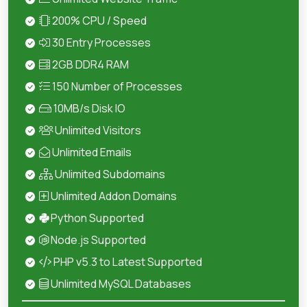
200% CPU / Speed
30 Entry Processes
2GB DDR4 RAM
150 Number of Processes
10MB/s Disk IO
Unlimited Visitors
Unlimited Emails
Unlimited Subdomains
Unlimited Addon Domains
Python Supported
Node.js Supported
PHP v5.3 to Latest Supported
Unlimited MySQL Databases