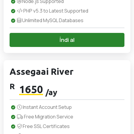
Node.js Supported
PHP v5.3 to Latest Supported
Unlimited MySQL Databases
İndi al
Assegaai River
R
1650
/ay
Instant Account Setup
Free Migration Service
Free SSL Certificates