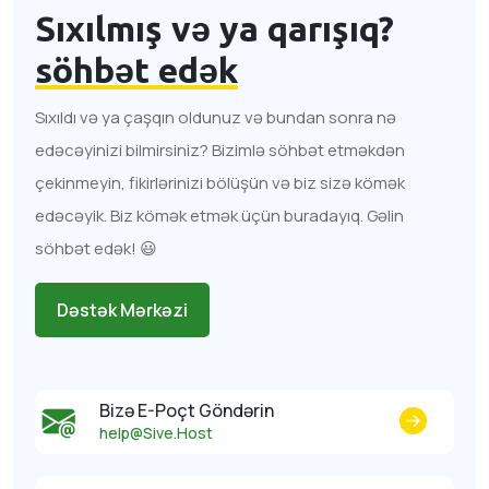
Sıxılmış və ya qarışıq?
söhbət edək
Sıxıldı və ya çaşqın oldunuz və bundan sonra nə
edəcəyinizi bilmirsiniz? Bizimlə söhbət etməkdən
çekinmeyin, fikirlərinizi bölüşün və biz sizə kömək
edəcəyik. Biz kömək etmək üçün buradayıq. Gəlin
söhbət edək! 😃
Dəstək Mərkəzi
Bizə E-Poçt Göndərin
help@Sive.Host