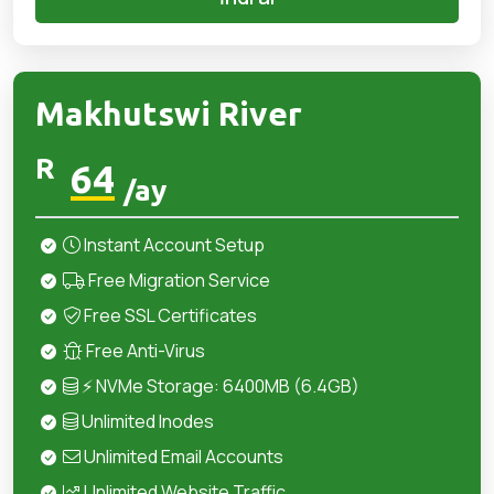
Makhutswi River
R
64
/ay
Instant Account Setup
Free Migration Service
Free SSL Certificates
Free Anti-Virus
⚡ NVMe Storage: 6400MB (6.4GB)
Unlimited Inodes
Unlimited Email Accounts
Unlimited Website Traffic