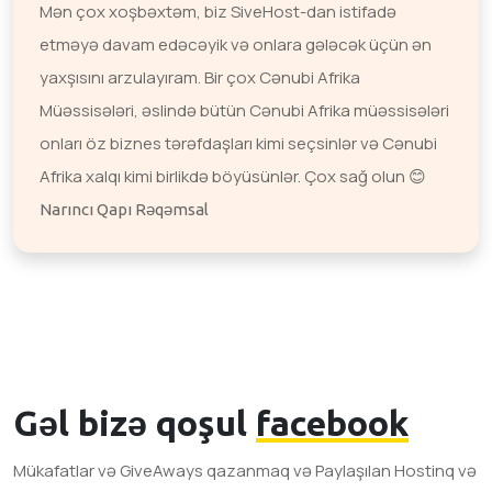
Mən çox xoşbəxtəm, biz SiveHost-dan istifadə
etməyə davam edəcəyik və onlara gələcək üçün ən
yaxşısını arzulayıram. Bir çox Cənubi Afrika
Müəssisələri, əslində bütün Cənubi Afrika müəssisələri
onları öz biznes tərəfdaşları kimi seçsinlər və Cənubi
Afrika xalqı kimi birlikdə böyüsünlər. Çox sağ olun 😊
Narıncı Qapı Rəqəmsal
Gəl bizə qoşul
facebook
Mükafatlar və GiveAways qazanmaq və Paylaşılan Hostinq və