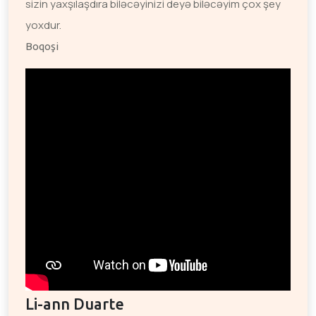
sizin yaxşılaşdıra biləcəyinizi deyə biləcəyim çox şey
yoxdur.
Boqoşi
Li-ann Duarte