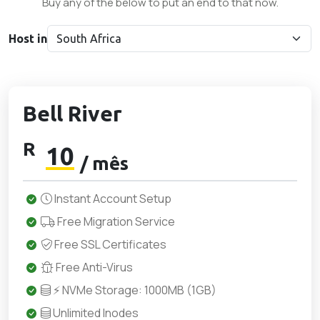
Buy any of the below to put an end to that now.
Host in
Bell River
R
10
/ mês
Instant Account Setup
Free Migration Service
Free SSL Certificates
Free Anti-Virus
⚡ NVMe Storage: 1000MB (1GB)
Unlimited Inodes