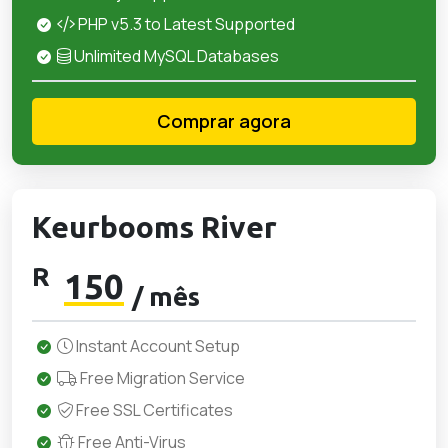
PHP v5.3 to Latest Supported
Unlimited MySQL Databases
Comprar agora
Keurbooms River
R
150
/ mês
Instant Account Setup
Free Migration Service
Free SSL Certificates
Free Anti-Virus