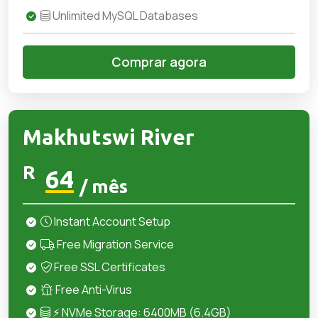
Unlimited MySQL Databases
Comprar agora
Makhutswi River
R
64
/ mês
Instant Account Setup
Free Migration Service
Free SSL Certificates
Free Anti-Virus
⚡ NVMe Storage: 6400MB (6.4GB)