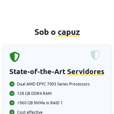
Sob o
capuz
State-of-the-Art
Servidores
Dual AMD EPYC 7003 Series Processors
128 GB DDR4 RAM
⚡960 GB NVMe in RAID 1
Cost effective