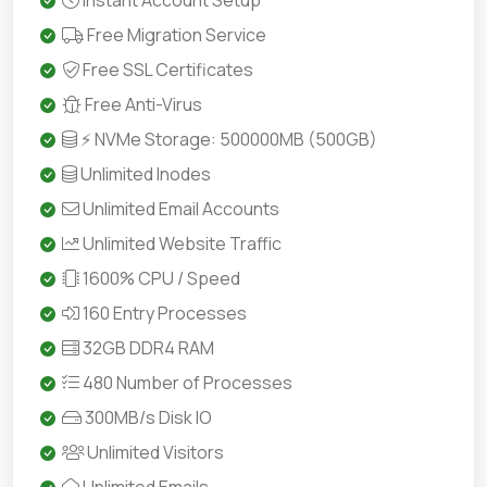
Instant Account Setup
Free Migration Service
Free SSL Certificates
Free Anti-Virus
⚡ NVMe Storage: 500000MB (500GB)
Unlimited Inodes
Unlimited Email Accounts
Unlimited Website Traffic
1600% CPU / Speed
160 Entry Processes
32GB DDR4 RAM
480 Number of Processes
300MB/s Disk IO
Unlimited Visitors