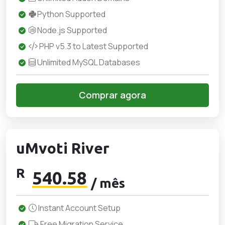
Python Supported
Node.js Supported
PHP v5.3 to Latest Supported
Unlimited MySQL Databases
Comprar agora
uMvoti River
R
540.58
/ mês
Instant Account Setup
Free Migration Service