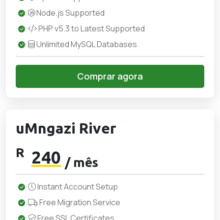
Node.js Supported
PHP v5.3 to Latest Supported
Unlimited MySQL Databases
Comprar agora
uMngazi River
R
240
/ mês
Instant Account Setup
Free Migration Service
Free SSL Certificates