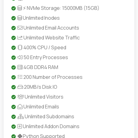
⚡ NVMe Storage: 15000MB (15GB)
Unlimited Inodes
Unlimited Email Accounts
Unlimited Website Traffic
400% CPU / Speed
50 Entry Processes
4GB DDR4 RAM
200 Number of Processes
20MB/s Disk IO
Unlimited Visitors
Unlimited Emails
Unlimited Subdomains
Unlimited Addon Domains
Python Supported