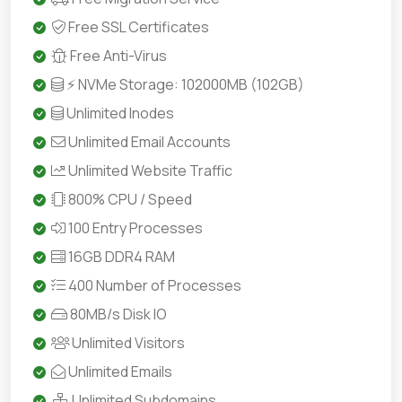
Free SSL Certificates
Free Anti-Virus
⚡ NVMe Storage: 102000MB (102GB)
Unlimited Inodes
Unlimited Email Accounts
Unlimited Website Traffic
800% CPU / Speed
100 Entry Processes
16GB DDR4 RAM
400 Number of Processes
80MB/s Disk IO
Unlimited Visitors
Unlimited Emails
Unlimited Subdomains