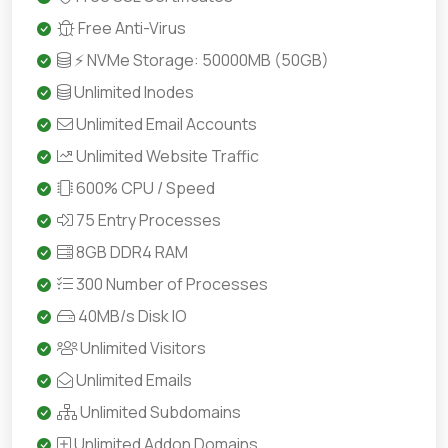
Free Anti-Virus
⚡ NVMe Storage: 50000MB (50GB)
Unlimited Inodes
Unlimited Email Accounts
Unlimited Website Traffic
600% CPU / Speed
75 Entry Processes
8GB DDR4 RAM
300 Number of Processes
40MB/s Disk IO
Unlimited Visitors
Unlimited Emails
Unlimited Subdomains
Unlimited Addon Domains