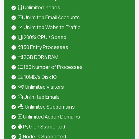
Unlimited Inodes
Unlimited Email Accounts
Unlimited Website Traffic
200% CPU / Speed
30 Entry Processes
2GB DDR4 RAM
150 Number of Processes
10MB/s Disk IO
Unlimited Visitors
Unlimited Emails
Unlimited Subdomains
Unlimited Addon Domains
Python Supported
Node.js Supported