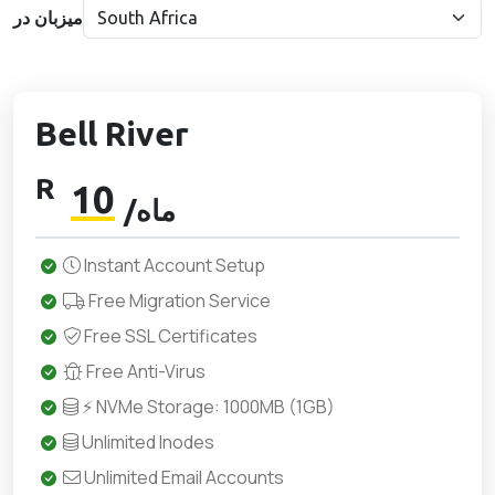
میزبان در
Bell River
R
10
/ماه
Instant Account Setup
Free Migration Service
Free SSL Certificates
Free Anti-Virus
⚡ NVMe Storage: 1000MB (1GB)
Unlimited Inodes
Unlimited Email Accounts