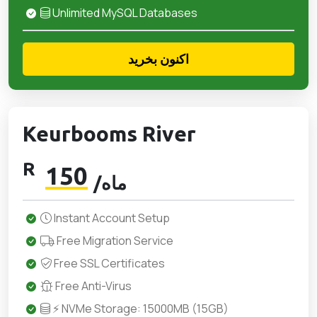
Unlimited MySQL Databases
اکنون بخرید
Keurbooms River
R
150
/ماه
Instant Account Setup
Free Migration Service
Free SSL Certificates
Free Anti-Virus
⚡ NVMe Storage: 15000MB (15GB)