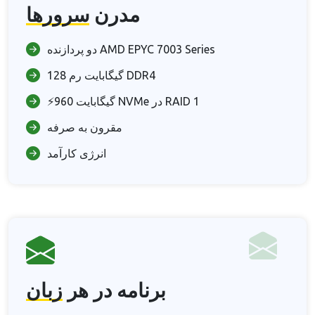
مدرن
سرورها
دو پردازنده AMD EPYC 7003 Series
128 گیگابایت رم DDR4
⚡960 گیگابایت NVMe در RAID 1
مقرون به صرفه
انرژی کارآمد
برنامه در هر
زبان