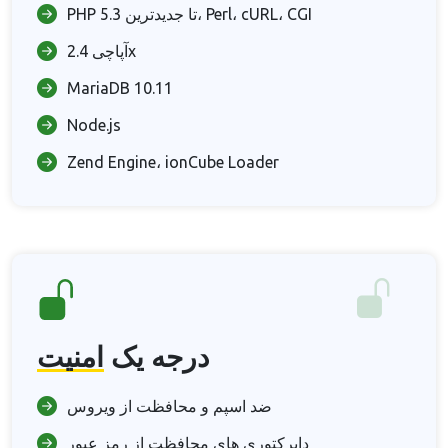
PHP 5.3 تا جدیدترین، Perl، cURL، CGI
آپاچی 2.4x
MariaDB 10.11
Node.js
Zend Engine، ionCube Loader
درجه یک
امنیت
ضد اسپم و محافظت از ویروس
دایرکتوری های محافظت از رمز عبور