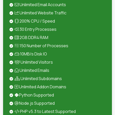
Unlimited Email Accounts
Unlimited Website Traffic
200% CPU / Speed
30 Entry Processes
2GB DDR4 RAM
150 Number of Processes
10MB/s Disk IO
Unlimited Visitors
Unlimited Emails
Unlimited Subdomains
Unlimited Addon Domains
Python Supported
Node.js Supported
PHP v5.3 to Latest Supported