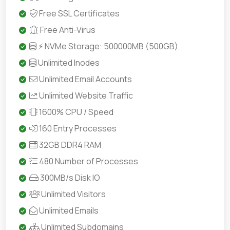
Free SSL Certificates
Free Anti-Virus
⚡ NVMe Storage: 500000MB (500GB)
Unlimited Inodes
Unlimited Email Accounts
Unlimited Website Traffic
1600% CPU / Speed
160 Entry Processes
32GB DDR4 RAM
480 Number of Processes
300MB/s Disk IO
Unlimited Visitors
Unlimited Emails
Unlimited Subdomains