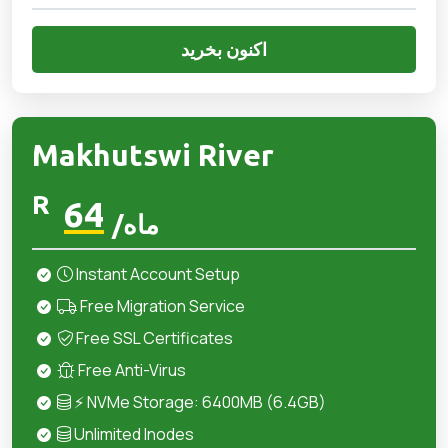
اکنون بخرید
Makhutswi River
R
64
/ماه
Instant Account Setup
Free Migration Service
Free SSL Certificates
Free Anti-Virus
⚡ NVMe Storage: 6400MB (6.4GB)
Unlimited Inodes