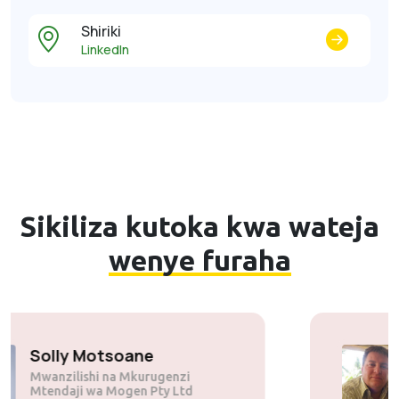
Shiriki
LinkedIn
Sikiliza kutoka kwa wateja
wenye furaha
Solly Motsoane
Mwanzilishi na Mkurugenzi
Mtendaji wa Mogen Pty Ltd