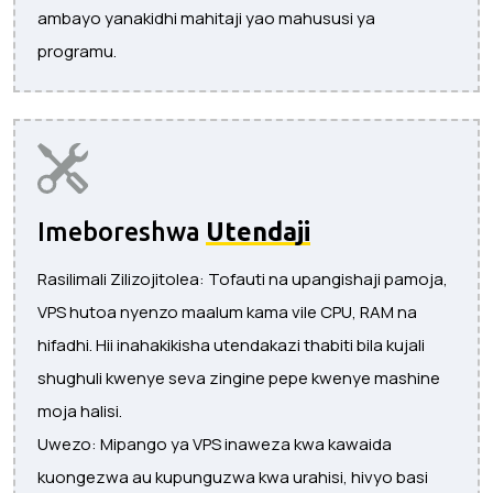
ambayo yanakidhi mahitaji yao mahususi ya
programu.
Imeboreshwa
Utendaji
Rasilimali Zilizojitolea: Tofauti na upangishaji pamoja,
VPS hutoa nyenzo maalum kama vile CPU, RAM na
hifadhi. Hii inahakikisha utendakazi thabiti bila kujali
shughuli kwenye seva zingine pepe kwenye mashine
moja halisi.
Uwezo: Mipango ya VPS inaweza kwa kawaida
kuongezwa au kupunguzwa kwa urahisi, hivyo basi