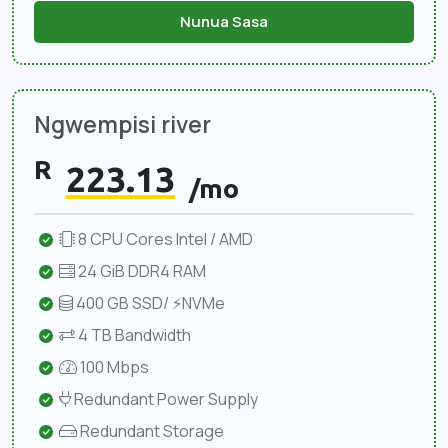
Nunua Sasa
Ngwempisi river
R
223.13
/mo
8 CPU Cores Intel / AMD
24 GiB DDR4 RAM
400 GB SSD/ ⚡NVMe
4 TB Bandwidth
100 Mbps
Redundant Power Supply
Redundant Storage