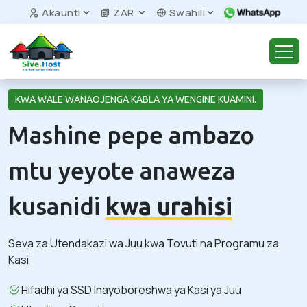
Akaunti
ZAR
Swahili
KWA WALE WANAOJENGA KABLA YA WENGINE KUAMINI.
Mashine pepe ambazo
mtu yeyote anaweza
kusanidi
kwa urahisi
Seva za Utendakazi wa Juu kwa Tovuti na Programu za
Kasi
Hifadhi ya SSD Inayoboreshwa ya Kasi ya Juu