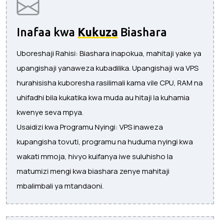
Inafaa kwa
Kukuza
Biashara
Uboreshaji Rahisi: Biashara inapokua, mahitaji yake ya
upangishaji yanaweza kubadilika. Upangishaji wa VPS
hurahisisha kuboresha rasilimali kama vile CPU, RAM na
uhifadhi bila kukatika kwa muda au hitaji la kuhamia
kwenye seva mpya.
Usaidizi kwa Programu Nyingi: VPS inaweza
kupangisha tovuti, programu na huduma nyingi kwa
wakati mmoja, hivyo kuifanya iwe suluhisho la
matumizi mengi kwa biashara zenye mahitaji
mbalimbali ya mtandaoni.