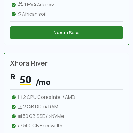
1 IPv4 Address
African soil
Nunua Sasa
Xhora River
R
50
/mo
2 CPU Cores Intel / AMD
2 GiB DDR4 RAM
50 GB SSD/ ⚡NVMe
500 GB Bandwidth