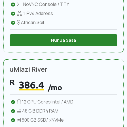
NoVNC Console / TTY
1 IPv4 Address
African Soil
Nunua Sasa
uMlazi River
R
386.4
/mo
12 CPU Cores Intel / AMD
48 GiB DDR4 RAM
500 GB SSD/ ⚡NVMe