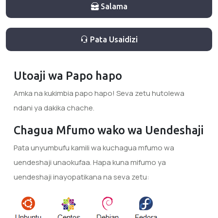
Salama
Pata Usaidizi
Utoaji wa Papo hapo
Amka na kukimbia papo hapo! Seva zetu hutolewa
ndani ya dakika chache.
Chagua Mfumo wako wa Uendeshaji
Pata unyumbufu kamili wa kuchagua mfumo wa
uendeshaji unaokufaa. Hapa kuna mifumo ya
uendeshaji inayopatikana na seva zetu: