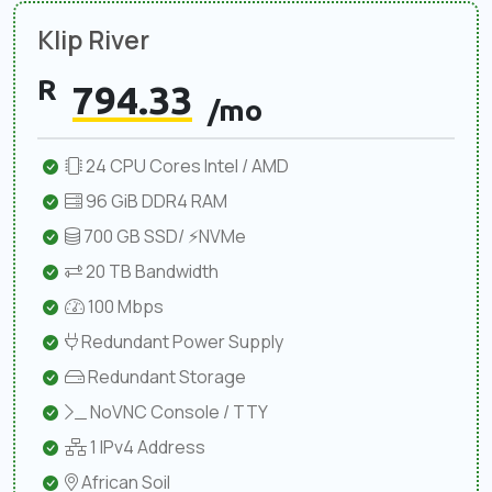
Klip River
R
794.33
/mo
24 CPU Cores Intel / AMD
96 GiB DDR4 RAM
700 GB SSD/ ⚡NVMe
20 TB Bandwidth
100 Mbps
Redundant Power Supply
Redundant Storage
NoVNC Console / TTY
1 IPv4 Address
African Soil