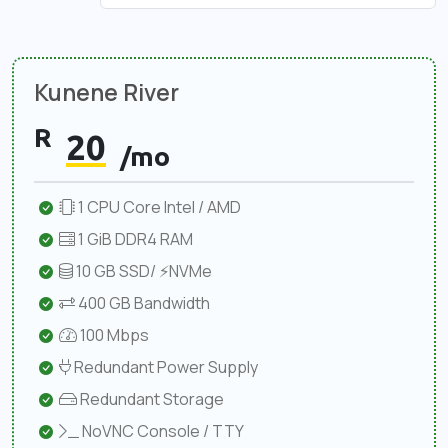
Kunene River
R
20
/mo
1 CPU Core Intel / AMD
1 GiB DDR4 RAM
10 GB SSD/ ⚡NVMe
400 GB Bandwidth
100 Mbps
Redundant Power Supply
Redundant Storage
NoVNC Console / TTY