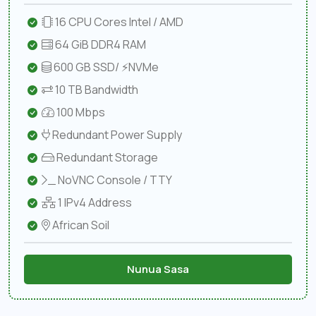
16 CPU Cores Intel / AMD
64 GiB DDR4 RAM
600 GB SSD/ ⚡NVMe
10 TB Bandwidth
100 Mbps
Redundant Power Supply
Redundant Storage
NoVNC Console / TTY
1 IPv4 Address
African Soil
Nunua Sasa