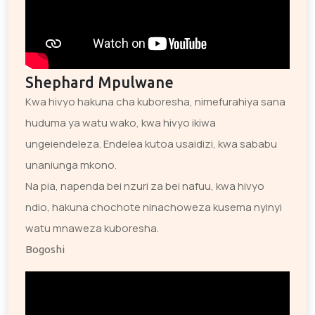
Shephard Mpulwane
Kwa hivyo hakuna cha kuboresha, nimefurahiya sana
huduma ya watu wako, kwa hivyo ikiwa
ungeiendeleza. Endelea kutoa usaidizi, kwa sababu
unaniunga mkono.
Na pia, napenda bei nzuri za bei nafuu, kwa hivyo
ndio, hakuna chochote ninachoweza kusema nyinyi
watu mnaweza kuboresha.
Bogoshi