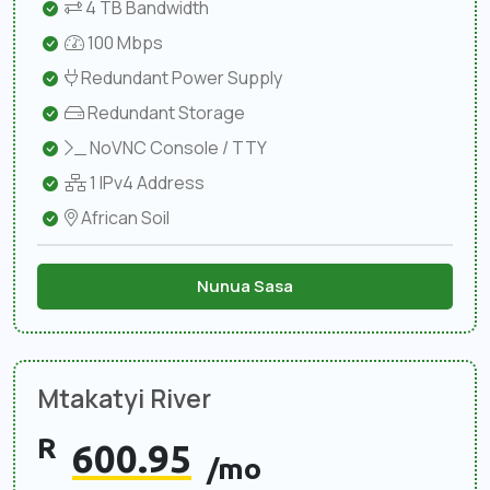
4 TB Bandwidth
100 Mbps
Redundant Power Supply
Redundant Storage
NoVNC Console / TTY
1 IPv4 Address
African Soil
Nunua Sasa
Mtakatyi River
R
600.95
/mo