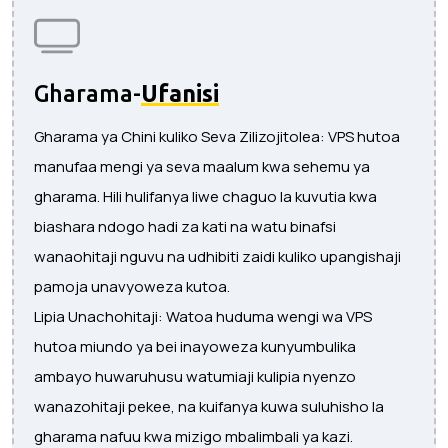
Gharama-
Ufanisi
Gharama ya Chini kuliko Seva Zilizojitolea: VPS hutoa
manufaa mengi ya seva maalum kwa sehemu ya
gharama. Hili hulifanya liwe chaguo la kuvutia kwa
biashara ndogo hadi za kati na watu binafsi
wanaohitaji nguvu na udhibiti zaidi kuliko upangishaji
pamoja unavyoweza kutoa.
Lipia Unachohitaji: Watoa huduma wengi wa VPS
hutoa miundo ya bei inayoweza kunyumbulika
ambayo huwaruhusu watumiaji kulipia nyenzo
wanazohitaji pekee, na kuifanya kuwa suluhisho la
gharama nafuu kwa mizigo mbalimbali ya kazi.