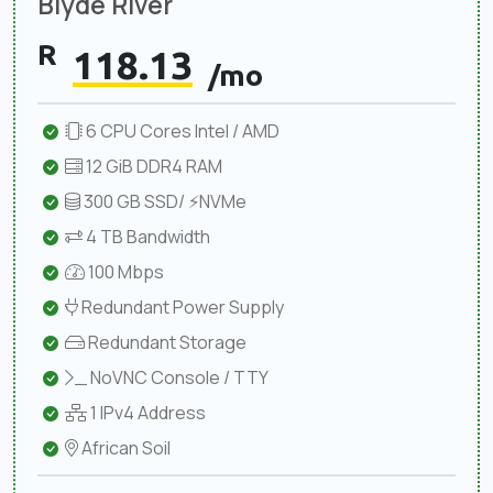
Blyde River
R
118.13
/mo
6 CPU Cores Intel / AMD
12 GiB DDR4 RAM
300 GB SSD/ ⚡NVMe
4 TB Bandwidth
100 Mbps
Redundant Power Supply
Redundant Storage
NoVNC Console / TTY
1 IPv4 Address
African Soil