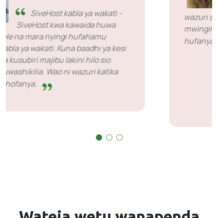
SiveHost kabla ya wakati -
SiveHost kwa kawaida huwa
hatua mbele na mara nyingi hufahamu
masuala kabla ya wakati. Kuna baadhi ya kesi
nililazimika kusubiri majibu lakini hilo sio
jambo la kuwashikilia. Wao ni wazuri katika
kile wanachofanya.
Wateja wetu
wanapenda