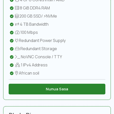
8 GiB DDR4 RAM
200 GB SSD/ ⚡NVMe
4 TB Bandwidth
100 Mbps
Redundant Power Supply
Redundant Storage
NoVNC Console / TTY
1 IPv4 Address
African soil
Nunua Sasa