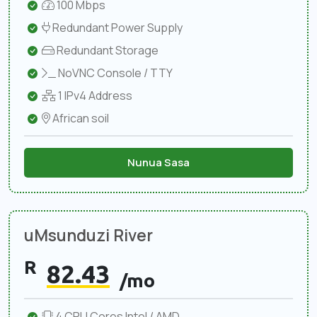
100 Mbps
Redundant Power Supply
Redundant Storage
NoVNC Console / TTY
1 IPv4 Address
African soil
Nunua Sasa
uMsunduzi River
R
82.43
/mo
4 CPU Cores Intel / AMD