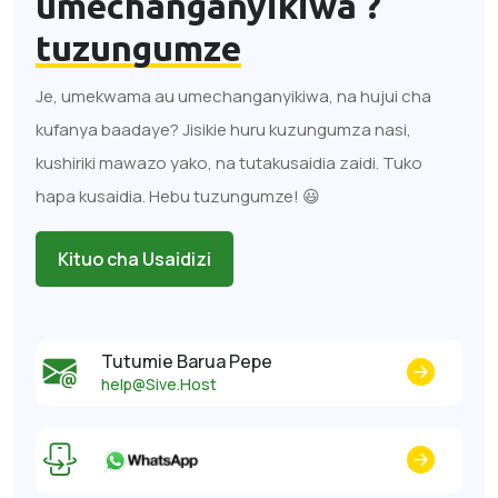
umechanganyikiwa ?
tuzungumze
Je, umekwama au umechanganyikiwa, na hujui cha
kufanya baadaye? Jisikie huru kuzungumza nasi,
kushiriki mawazo yako, na tutakusaidia zaidi. Tuko
hapa kusaidia. Hebu tuzungumze! 😃
Kituo cha Usaidizi
Tutumie Barua Pepe
help@Sive.Host