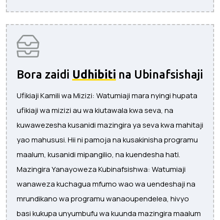
Bora zaidi
Udhibiti
na Ubinafsishaji
Ufikiaji Kamili wa Mizizi: Watumiaji mara nyingi hupata
ufikiaji wa mizizi au wa kiutawala kwa seva, na
kuwawezesha kusanidi mazingira ya seva kwa mahitaji
yao mahususi. Hii ni pamoja na kusakinisha programu
maalum, kusanidi mipangilio, na kuendesha hati.
Mazingira Yanayoweza Kubinafsishwa: Watumiaji
wanaweza kuchagua mfumo wao wa uendeshaji na
mrundikano wa programu wanaoupendelea, hivyo
basi kukupa unyumbufu wa kuunda mazingira maalum