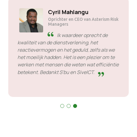
Solly Motsoane
Oprichter en CEO van Mogen Pty
Ltd
SiveHost van tevoren -
SiveHost is meestal een stap
voor en is meestal van tevoren op de hoogte
van problemen. Er zijn enkele gevallen waarin
ik op antwoord moest wachten, maar dat is
niet iets wat ik hen kan verwijten. Ze zijn goed
in wat ze doen.