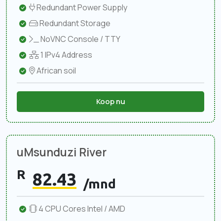
Redundant Power Supply
Redundant Storage
NoVNC Console / TTY
1 IPv4 Address
African soil
Koop nu
uMsunduzi River
R
82.43
/mnd
4 CPU Cores Intel / AMD