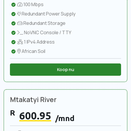
100 Mbps
Redundant Power Supply
Redundant Storage
NoVNC Console / TTY
1 IPv4 Address
African Soil
Koop nu
Mtakatyi River
R
600.95
/mnd