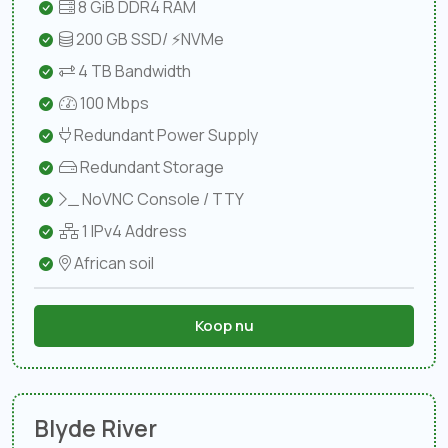
8 GiB DDR4 RAM
200 GB SSD/ ⚡NVMe
4 TB Bandwidth
100 Mbps
Redundant Power Supply
Redundant Storage
NoVNC Console / TTY
1 IPv4 Address
African soil
Koop nu
Blyde River