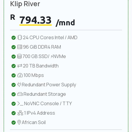
Klip River
R
794.33
/mnd
24 CPU Cores Intel / AMD
96 GiB DDR4 RAM
700 GB SSD/ ⚡NVMe
20 TB Bandwidth
100 Mbps
Redundant Power Supply
Redundant Storage
NoVNC Console / TTY
1 IPv4 Address
African Soil