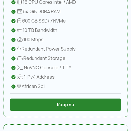
16 CPU Cores Intel / AMD
64 GiB DDR4 RAM
600 GB SSD/ ⚡NVMe
10 TB Bandwidth
100 Mbps
Redundant Power Supply
Redundant Storage
NoVNC Console / TTY
1 IPv4 Address
African Soil
Koop nu