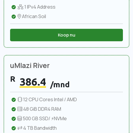
1 IPv4 Address
African Soil
Koop nu
uMlazi River
R
386.4
/mnd
12 CPU Cores Intel / AMD
48 GiB DDR4 RAM
500 GB SSD/ ⚡NVMe
4 TB Bandwidth