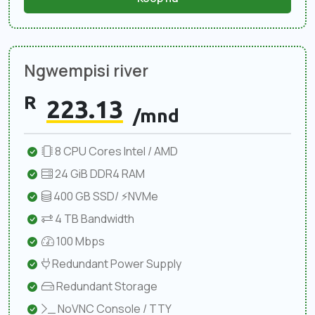
Ngwempisi river
R
223.13
/mnd
8 CPU Cores Intel / AMD
24 GiB DDR4 RAM
400 GB SSD/ ⚡NVMe
4 TB Bandwidth
100 Mbps
Redundant Power Supply
Redundant Storage
NoVNC Console / TTY