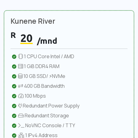
Kunene River
R
20
/mnd
1 CPU Core Intel / AMD
1 GiB DDR4 RAM
10 GB SSD/ ⚡NVMe
400 GB Bandwidth
100 Mbps
Redundant Power Supply
Redundant Storage
NoVNC Console / TTY
1 IPv4 Address