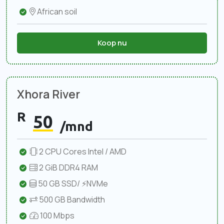
African soil
Koop nu
Xhora River
R
50
/mnd
2 CPU Cores Intel / AMD
2 GiB DDR4 RAM
50 GB SSD/ ⚡NVMe
500 GB Bandwidth
100 Mbps