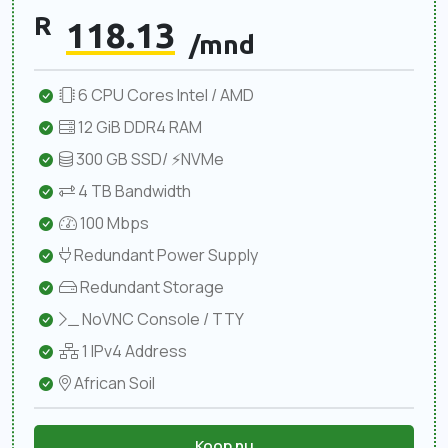
R
118.13
/mnd
6 CPU Cores Intel / AMD
12 GiB DDR4 RAM
300 GB SSD/ ⚡NVMe
4 TB Bandwidth
100 Mbps
Redundant Power Supply
Redundant Storage
NoVNC Console / TTY
1 IPv4 Address
African Soil
Koop nu