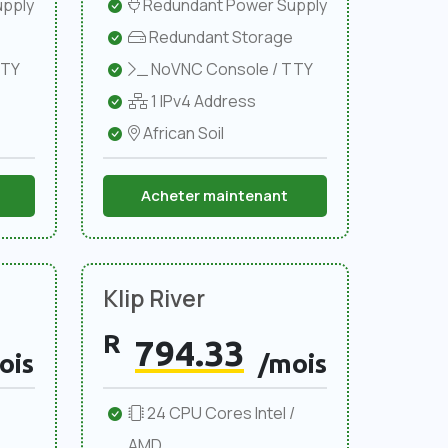
pply
Redundant Power Supply
Redundant Storage
TTY
NoVNC Console / TTY
1 IPv4 Address
African Soil
Acheter maintenant
Klip River
R
794.33
ois
/mois
24 CPU Cores Intel /
AMD