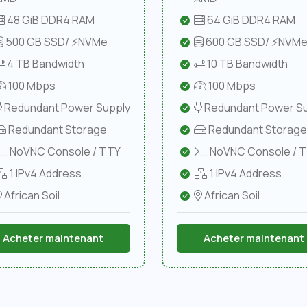
48 GiB DDR4 RAM
64 GiB DDR4 RAM
500 GB SSD/ ⚡NVMe
600 GB SSD/ ⚡NVM
4 TB Bandwidth
10 TB Bandwidth
100 Mbps
100 Mbps
Redundant Power Supply
Redundant Power Su
Redundant Storage
Redundant Storage
NoVNC Console / TTY
NoVNC Console / 
1 IPv4 Address
1 IPv4 Address
African Soil
African Soil
Acheter maintenant
Acheter maintenant