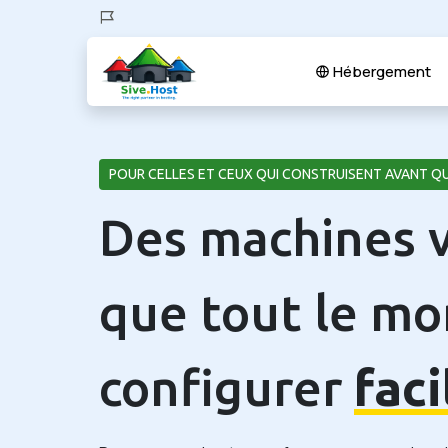
Hébergement
POUR CELLES ET CEUX QUI CONSTRUISENT AVANT QU
Des machines v
que tout le m
configurer
fac