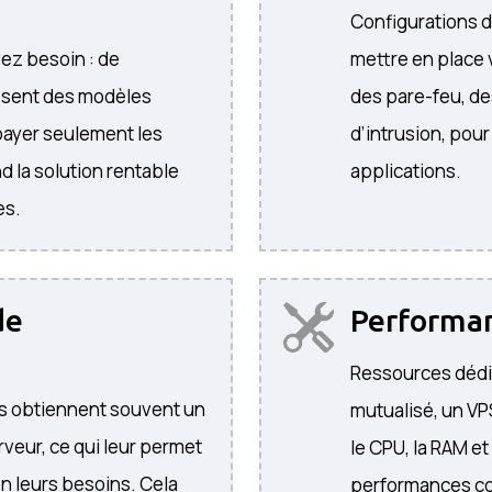
Configurations d
ez besoin : de
mettre en place
osent des modèles
des pare-feu, de
 payer seulement les
d’intrusion, pou
d la solution rentable
applications.
es.
de
Performa
Ressources dédi
urs obtiennent souvent un
mutualisé, un V
rveur, ce qui leur permet
le CPU, la RAM et
n leurs besoins. Cela
performances co