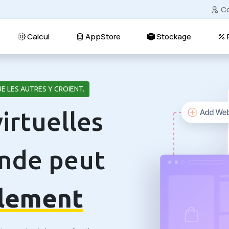
C
Calcul
AppStore
Stockage
P
E LES AUTRES Y CROIENT.
irtuelles
onde peut
ilement