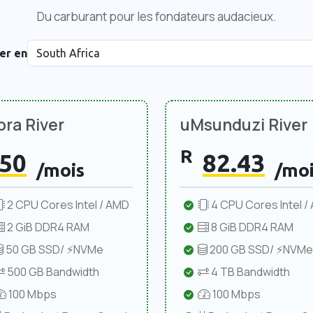
Du carburant pour les fondateurs audacieux.
er en
ra River
uMsunduzi River
R
50
82.43
/mois
/moi
2 CPU Cores Intel / AMD
4 CPU Cores Intel /
2 GiB DDR4 RAM
8 GiB DDR4 RAM
50 GB SSD/ ⚡NVMe
200 GB SSD/ ⚡NVMe
500 GB Bandwidth
4 TB Bandwidth
100 Mbps
100 Mbps