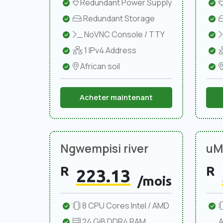
Redundant Power Supply
Redundant Storage
NoVNC Console / TTY
1 IPv4 Address
African soil
Acheter maintenant
Ngwempisi river
uMl
R
R
223.13
/mois
8 CPU Cores Intel / AMD
24 GiB DDR4 RAM