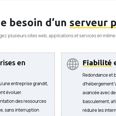
je besoin d’un
serveur p
ez plusieurs sites web, applications et services en mêm
rises en
Fiabilité
e
Redondance et b
u’une entreprise grandit,
d’hébergement VP
nt évoluer.
avancée avec de
entation des ressources
basculement, afin
e, sans interruption
réduire les inter