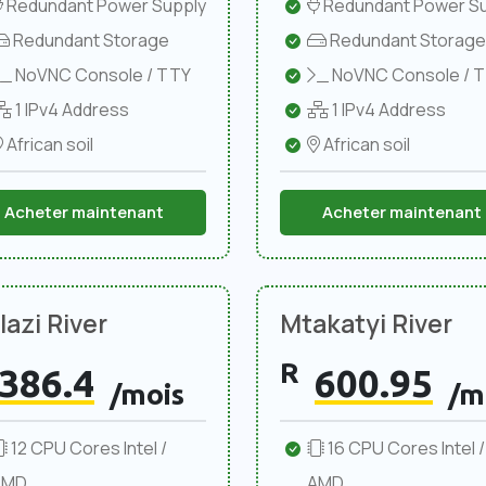
Redundant Power Supply
Redundant Power Su
Redundant Storage
Redundant Storage
NoVNC Console / TTY
NoVNC Console / 
1 IPv4 Address
1 IPv4 Address
African soil
African soil
Acheter maintenant
Acheter maintenant
azi River
Mtakatyi River
R
386.4
600.95
/mois
/m
12 CPU Cores Intel /
16 CPU Cores Intel /
AMD
AMD