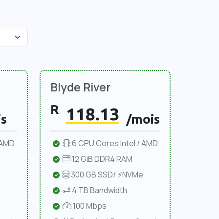
Blyde River
R
118.13
s
/mois
 AMD
6 CPU Cores Intel / AMD
12 GiB DDR4 RAM
300 GB SSD/ ⚡NVMe
4 TB Bandwidth
100 Mbps