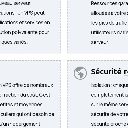
ouveau serveur.
Ressources garan
cations : un VPS peut
allouées à votre 
ications et services en
les pics de trafic
ution polyvalente pour
utilisateurs n’a
iques variés.
serveur.
Sécurité
r
un VPS offre de nombreux
Isolation : chaq
 fraction du coût. C’est
complètement iso
petites et moyennes
sur le même serv
iculiers qui ont besoin de
sécurité de votre
 qu’un hébergement
sécurité proche 