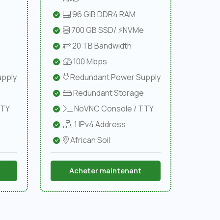
96 GiB DDR4 RAM
e
700 GB SSD/ ⚡NVMe
20 TB Bandwidth
100 Mbps
pply
Redundant Power Supply
Redundant Storage
TTY
NoVNC Console / TTY
1 IPv4 Address
African Soil
Acheter maintenant