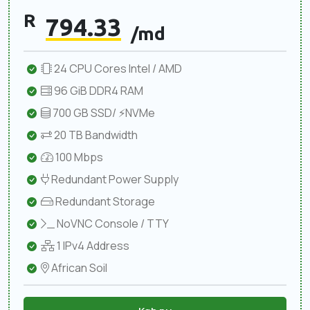
R
794.33
/md
24 CPU Cores Intel / AMD
96 GiB DDR4 RAM
700 GB SSD/ ⚡NVMe
20 TB Bandwidth
100 Mbps
Redundant Power Supply
Redundant Storage
NoVNC Console / TTY
1 IPv4 Address
African Soil