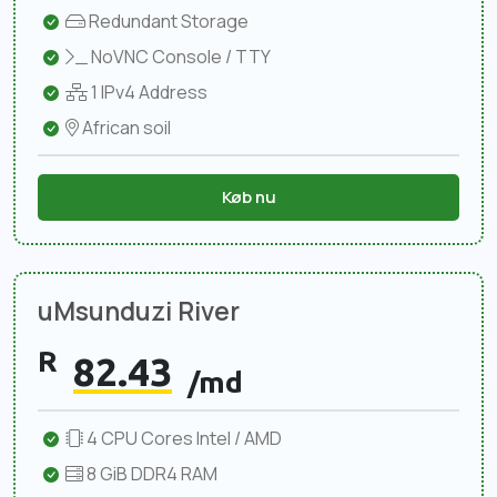
Redundant Storage
NoVNC Console / TTY
1 IPv4 Address
African soil
Køb nu
uMsunduzi River
R
82.43
/md
4 CPU Cores Intel / AMD
8 GiB DDR4 RAM