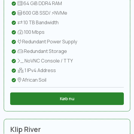
64 GiB DDR4 RAM
600 GB SSD/ ⚡NVMe
10 TB Bandwidth
100 Mbps
Redundant Power Supply
Redundant Storage
NoVNC Console / TTY
1 IPv4 Address
African Soil
Køb nu
Klip River