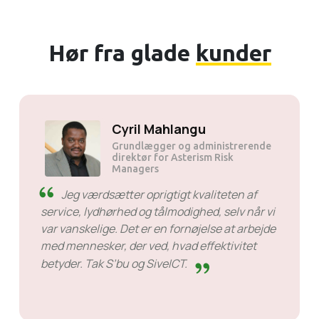
Hør fra glade
kunder
Solly Motsoane
Grundlægger og administrerende
direktør i Mogen Pty Ltd
SiveHost før tid - SiveHost
er normalt et skridt foran og er
for det meste opmærksomme på problemer
før tid. Der er nogle tilfælde, hvor jeg var nødt
til at vente på svar, men det er ikke noget, der
er imod dem. De er gode til det, de laver.