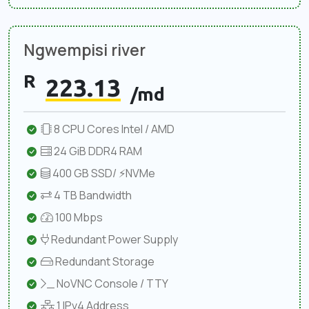
Ngwempisi river
R
223.13
/md
8 CPU Cores Intel / AMD
24 GiB DDR4 RAM
400 GB SSD/ ⚡NVMe
4 TB Bandwidth
100 Mbps
Redundant Power Supply
Redundant Storage
NoVNC Console / TTY
1 IPv4 Address