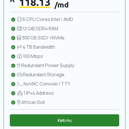
118.13
/md
6 CPU Cores Intel / AMD
12 GiB DDR4 RAM
300 GB SSD/ ⚡NVMe
4 TB Bandwidth
100 Mbps
Redundant Power Supply
Redundant Storage
NoVNC Console / TTY
1 IPv4 Address
African Soil
Køb nu