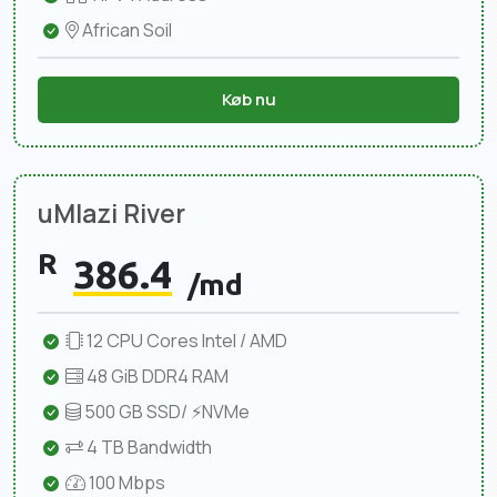
African Soil
Køb nu
uMlazi River
R
386.4
/md
12 CPU Cores Intel / AMD
48 GiB DDR4 RAM
500 GB SSD/ ⚡NVMe
4 TB Bandwidth
100 Mbps