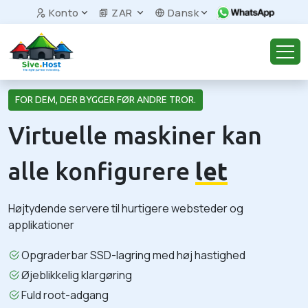
Konto
ZAR
Dansk
FOR DEM, DER BYGGER FØR ANDRE TROR.
Virtuelle maskiner kan
alle konfigurere
let
Højtydende servere til hurtigere websteder og
applikationer
Opgraderbar SSD-lagring med høj hastighed
Øjeblikkelig klargøring
Fuld root-adgang