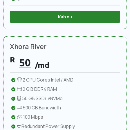
Køb nu
Xhora River
R
50
/md
2 CPU Cores Intel / AMD
2 GiB DDR4 RAM
50 GB SSD/ ⚡NVMe
500 GB Bandwidth
100 Mbps
Redundant Power Supply