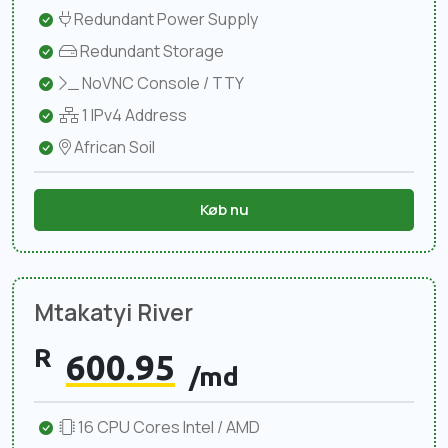
Redundant Power Supply
Redundant Storage
NoVNC Console / TTY
1 IPv4 Address
African Soil
Køb nu
Mtakatyi River
R
600.95
/md
16 CPU Cores Intel / AMD