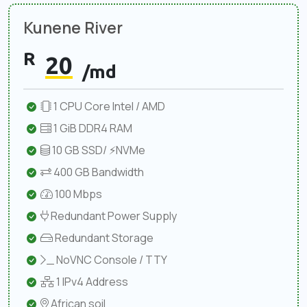
Kunene River
R
20
/md
1 CPU Core Intel / AMD
1 GiB DDR4 RAM
10 GB SSD/ ⚡NVMe
400 GB Bandwidth
100 Mbps
Redundant Power Supply
Redundant Storage
NoVNC Console / TTY
1 IPv4 Address
African soil