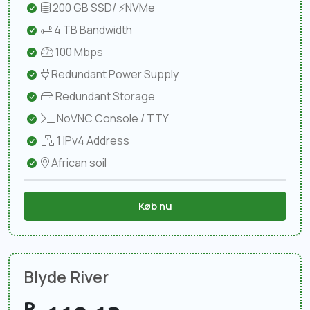
200 GB SSD/ ⚡NVMe
4 TB Bandwidth
100 Mbps
Redundant Power Supply
Redundant Storage
NoVNC Console / TTY
1 IPv4 Address
African soil
Køb nu
Blyde River
R