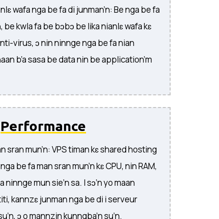
anlɛ wafa nga be fa di junman’n: Be nga be fa
 be kwla fa be bɔbɔ be lika nianlɛ wafa kɛ
 anti-virus, ɔ nin ninnge nga be fa nian
 naan b’a sasa be data nin be application’m
d
Performance
an sran mun’n: VPS timan kɛ shared hosting
 nga be fa man sran mun’n kɛ CPU, nin RAM,
 fa ninnge mun sie’n sa. I sɔ’n yo maan
iti, kannzɛ junman nga be di i serveur
 su’n, ɔ o mannzin kunngba’n su’n.