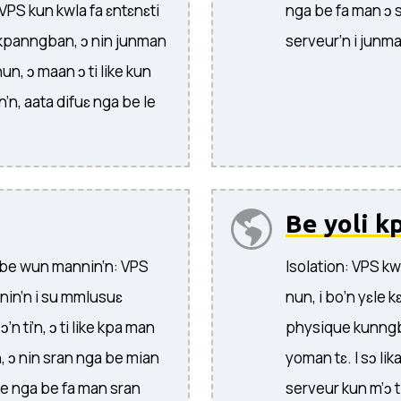
VPS kun kwla fa ɛntɛnɛti
nga be fa man ɔ se
 kpanngban, ɔ nin junman
serveur’n i junma
n, ɔ maan ɔ ti like kun
n, aata difuɛ nga be le
Be yoli k
fa be wun mannin’n: VPS
Isolation: VPS kw
in’n i su mmlusuɛ
nun, i bo’n yɛle 
n ti’n, ɔ ti like kpa man
physique kunngba
 ɔ nin sran nga be mian
yoman tɛ. I sɔ lik
ike nga be fa man sran
serveur kun m’ɔ ti