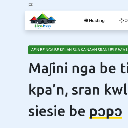
Hosting
Ɔr
AFIN BE NGA BE KPLAN SUA KA NAAN SRAN UFLƐ W’A LA
Maʃini nga be 
kpa’n, sran kw
siesie be
pɔpɔ