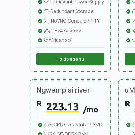
Redundant Power Supply
Redundant Storage
NoVNC Console / TTY
1 IPv4 Address
African soil
To dɔ nga su
Ngwempisi river
uMl
R
R
223.13
/mo
8 CPU Cores Intel / AMD
24 GiB DDR4 RAM