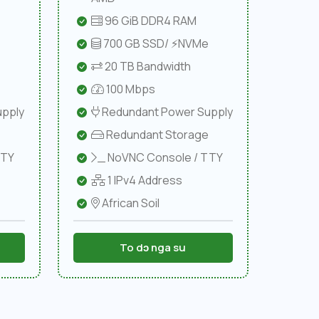
96 GiB DDR4 RAM
e
700 GB SSD/ ⚡NVMe
20 TB Bandwidth
100 Mbps
pply
Redundant Power Supply
Redundant Storage
TTY
NoVNC Console / TTY
1 IPv4 Address
African Soil
To dɔ nga su