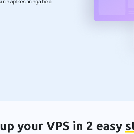
si nin aplikesiɔn nga be di
 up your VPS in 2 easy
s