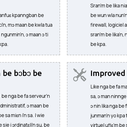
Sran’m be lika ni
S manfuɛ kpanngban be
be wun wla nun’n,
ci’n, mɔ maan be kwla tua
firewall, logiciel
ngunmin’n, ɔ maan ɔ ti
sran’m be lika’n,
kpa.
be kpa.
 be bɔbɔ be
Improve
Like nga be fa m
, be nga be fa serveur’n
sa, ɔ man ninnge
dministratif, ɔ maan be
ɔ nin lika nga be
be sa miɛn i’n sa. I wie
junman’n yo kpa t
e sie i ɔrdinatɛli’n su, be
virtuel uflɛ’m be