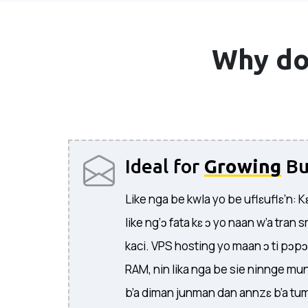
Why do
Ideal for
Growing
Bu
Like nga be kwla yo be uflɛuflɛ’n: Kɛ a
like ng’ɔ fata kɛ ɔ yo naan w’a tran 
kaci. VPS hosting yo maan ɔ ti pɔpɔ
RAM, nin lika nga be sie ninnge mun l
b’a diman junman dan annzɛ b’a tum