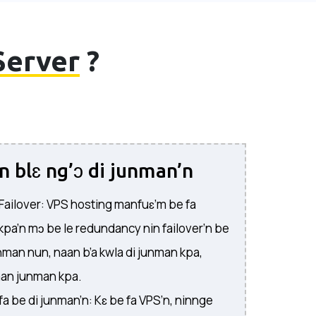
Server
?
n blɛ ng’ɔ di junman’n
ailover: VPS hosting manfuɛ’m be fa
kpa’n mɔ be le redundancy nin failover’n be
nman nun, naan b’a kwla di junman kpa,
man junman kpa.
fa be di junman’n: Kɛ be fa VPS’n, ninnge