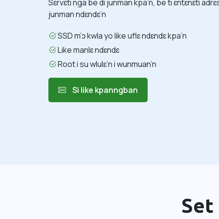
Sɛrvɛti nga be di junman kpa’n, be ti ɛntɛnɛti adrɛ
junman ndɛndɛ’n
SSD m’ɔ kwla yo like uflɛ ndɛndɛ kpa’n
Like manlɛ ndɛndɛ
Root i su wlulɛ’n i wunmuan’n
Si like kpanngban
Set