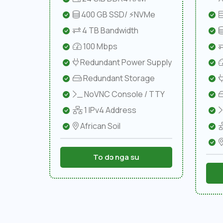
400 GB SSD/ ⚡NVMe
4 TB Bandwidth
100 Mbps
Redundant Power Supply
Redundant Storage
NoVNC Console / TTY
1 IPv4 Address
African Soil
To dɔ nga su