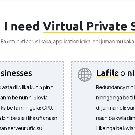
 I need
Virtual Private 
Fa ɛntɛnɛti adrɛsi kaka, application kaka, eni juman mu kaka
sinesses
Lafilɛ
ɔ ni
ata dilɛ lika kun ɔ́ ɲín’n,
Redundancy nin F
sran’m be nun’n, ɔ kwla
ninnge nga be ti 
 kɛ be fa ninnge kɛ CPU,
di junman blɛ su
ɔ’n be sie i lika uflɛ naan
naan b’a kwla di
an serveur uflɛ su.
Like nga be kwla 