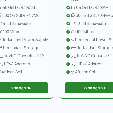
48 GiB DDR4 RAM
64 GiB DDR4 RAM
500 GB SSD/ ⚡NVMe
600 GB SSD/ ⚡NVM
4 TB Bandwidth
10 TB Bandwidth
100 Mbps
100 Mbps
Redundant Power Supply
Redundant Power Su
Redundant Storage
Redundant Storage
NoVNC Console / TTY
NoVNC Console / 
1 IPv4 Address
1 IPv4 Address
African Soil
African Soil
To dɔ nga su
To dɔ nga su