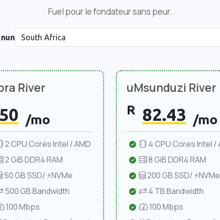
Fuel pour le fondateur sans peur.
i nun
ra River
uMsunduzi River
R
50
82.43
/mo
/mo
2 CPU Cores Intel / AMD
4 CPU Cores Intel /
2 GiB DDR4 RAM
8 GiB DDR4 RAM
50 GB SSD/ ⚡NVMe
200 GB SSD/ ⚡NVMe
500 GB Bandwidth
4 TB Bandwidth
100 Mbps
100 Mbps