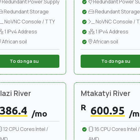
Redundant Power Supply
Redundant Power Su
Redundant Storage
Redundant Storage
NoVNC Console / TTY
NoVNC Console / 
1 IPv4 Address
1 IPv4 Address
African soil
African soil
To dɔ nga su
To dɔ nga su
azi River
Mtakatyi River
R
386.4
600.95
/mo
/m
12 CPU Cores Intel /
16 CPU Cores Intel /
AMD
AMD