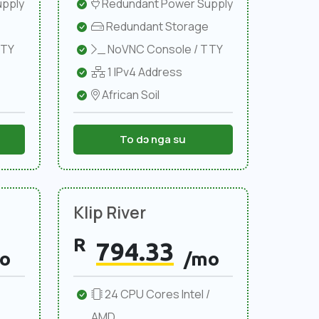
pply
Redundant Power Supply
Redundant Storage
TTY
NoVNC Console / TTY
1 IPv4 Address
African Soil
To dɔ nga su
Klip River
R
794.33
o
/mo
24 CPU Cores Intel /
AMD