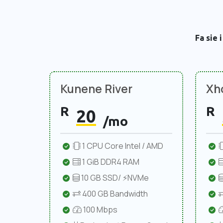
Fa sie 
Kunene River
Xho
R
R
20
/mo
1 CPU Core Intel / AMD
1 GiB DDR4 RAM
10 GB SSD/ ⚡NVMe
400 GB Bandwidth
100 Mbps