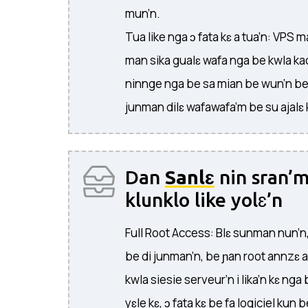
mun’n.
Tua like nga ɔ fata kɛ a tua’n: VP
man sika gualɛ wafa nga be kwla ka
ninnge nga be sa mian be wun’n be 
junman dilɛ wafawafa’m be su ajalɛ 
Dan
Sanlɛ
nin sran’m
klunklo like yolɛ’n
Full Root Access: Blɛ sunman nun’n
be di junman’n, be ɲan root annzɛ a
kwla siesie serveur’n i lika’n kɛ nga 
yɛle kɛ, ɔ fata kɛ be fa logiciel kun b