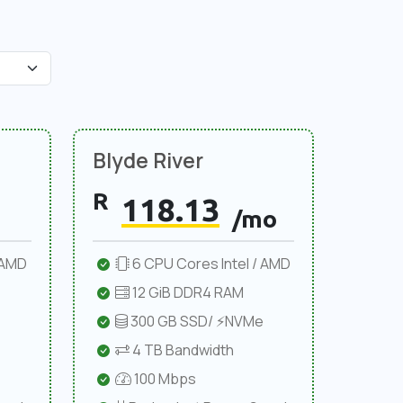
Blyde River
R
118.13
/mo
 AMD
6 CPU Cores Intel / AMD
12 GiB DDR4 RAM
300 GB SSD/ ⚡NVMe
4 TB Bandwidth
100 Mbps