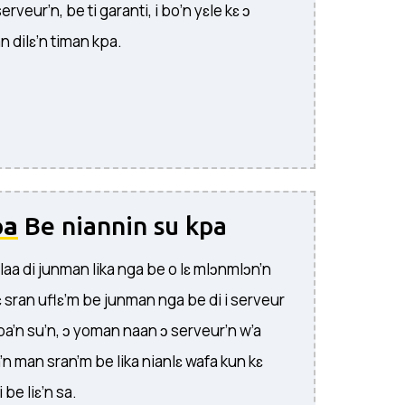
rveur’n, be ti garanti, i bo’n yɛle kɛ ɔ
n dilɛ’n timan kpa.
pa
Be niannin su kpa
laa di junman lika nga be o lɛ mlɔnmlɔn’n
kɛ sran uflɛ’m be junman nga be di i serveur
’n su’n, ɔ yoman naan ɔ serveur’n w’a
a’n man sran’m be lika nianlɛ wafa kun kɛ
 be liɛ’n sa.