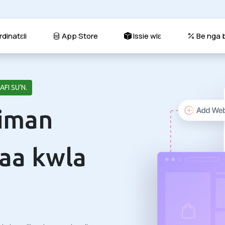
dinatɛli
App Store
Issie wlɛ
Be nga b
FI SU’N.
timan
laa kwla