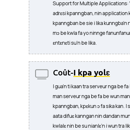
Support for Multiple Applications: 
adrɛsi kpanngban, nin application
kpanngban be sie i lika kunngba’n nu
mɔ be kwla fa yo ninnge fanunfanun’
ɛntɛnɛti su’n be lika.
Coût-
I kpa yolɛ
I gua’n ti kaan tra serveur nga be 
man serveur nga be fa be wun mann
kpanngban, kpɛkun ɔ fa sika kan. I sɔ’
aata difuɛ kanngan nin dandan mun,
kwlalɛ nin be su nianlɛ’n i wun tra l