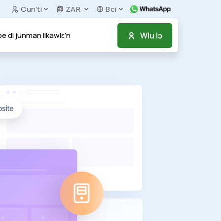
Cun'ti
ZAR
Bci
Wlu lɔ
e di junman likawlɛ’n