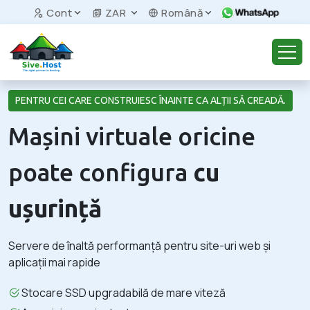
Cont
ZAR
Română
PENTRU CEI CARE CONSTRUIESC ÎNAINTE CA ALȚII SĂ CREADĂ.
Mașini virtuale oricine
poate configura
cu
ușurință
Servere de înaltă performanță pentru site-uri web și
aplicații mai rapide
Stocare SSD upgradabilă de mare viteză