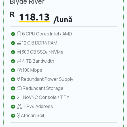
Blyde River
R
118.13
/lună
6 CPU Cores Intel / AMD
12 GiB DDR4 RAM
300 GB SSD/ ⚡NVMe
4 TB Bandwidth
100 Mbps
Redundant Power Supply
Redundant Storage
NoVNC Console / TTY
1 IPv4 Address
African Soil