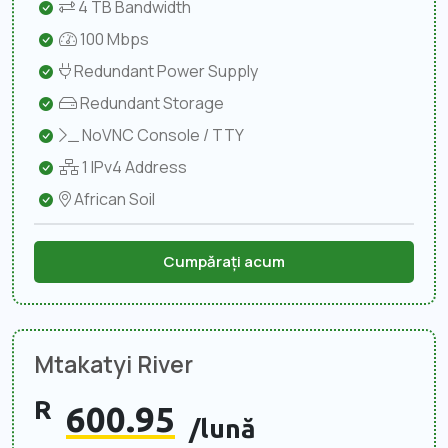
4 TB Bandwidth
100 Mbps
Redundant Power Supply
Redundant Storage
NoVNC Console / TTY
1 IPv4 Address
African Soil
Cumpărați acum
Mtakatyi River
R
600.95
/lună