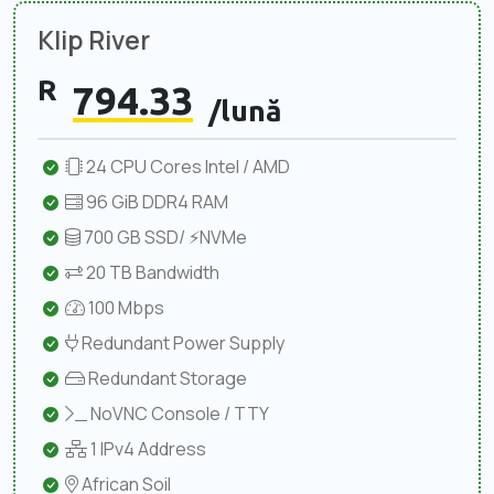
Klip River
R
794.33
/lună
24 CPU Cores Intel / AMD
96 GiB DDR4 RAM
700 GB SSD/ ⚡NVMe
20 TB Bandwidth
100 Mbps
Redundant Power Supply
Redundant Storage
NoVNC Console / TTY
1 IPv4 Address
African Soil