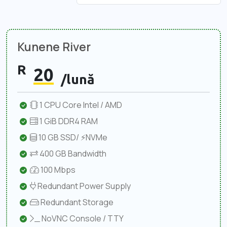
Kunene River
R
20
/lună
1 CPU Core Intel / AMD
1 GiB DDR4 RAM
10 GB SSD/ ⚡NVMe
400 GB Bandwidth
100 Mbps
Redundant Power Supply
Redundant Storage
NoVNC Console / TTY