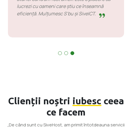
conștienți de probleme din timp. Există unele
cazuri când a trebuit să aștept răspuns, dar
nu este ceva de reținut împotriva lor. Sunt
buni în ceea ce fac.
Clienții noștri
iubesc
ceea
ce facem
„De când sunt cu SiveHost, am primit întotdeauna servicii