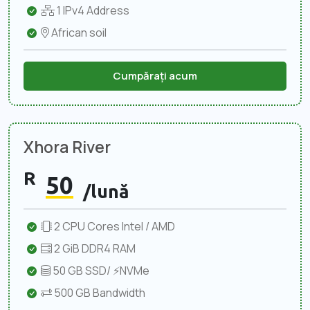
1 IPv4 Address
African soil
Cumpărați acum
Xhora River
R
50
/lună
2 CPU Cores Intel / AMD
2 GiB DDR4 RAM
50 GB SSD/ ⚡NVMe
500 GB Bandwidth