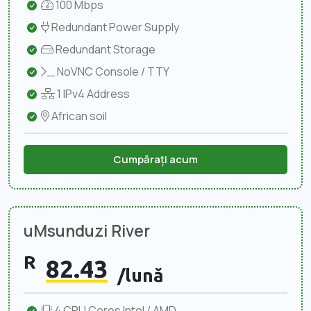
100 Mbps
Redundant Power Supply
Redundant Storage
NoVNC Console / TTY
1 IPv4 Address
African soil
Cumpărați acum
uMsunduzi River
R
82.43
/lună
4 CPU Cores Intel / AMD