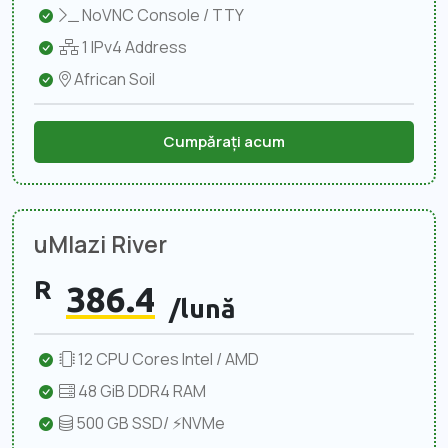
NoVNC Console / TTY
1 IPv4 Address
African Soil
Cumpărați acum
uMlazi River
R
386.4
/lună
12 CPU Cores Intel / AMD
48 GiB DDR4 RAM
500 GB SSD/ ⚡NVMe