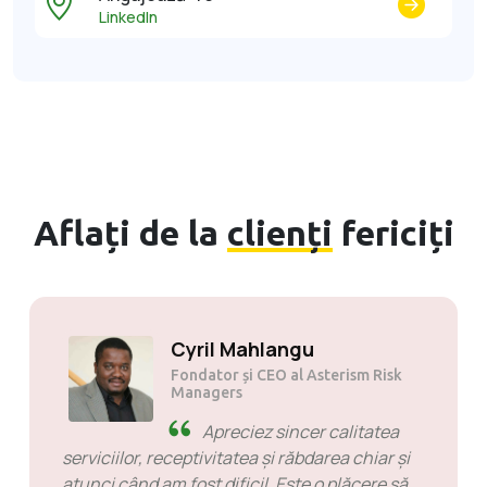
LinkedIn
Aflați de la
clienți
fericiți
Solly Motsoane
Fondator și CEO al Mogen Pty Ltd
SiveHost înainte de timp -
SiveHost este de obicei cu un
pas înainte și sunt în mare parte