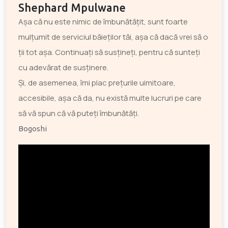
Shephard Mpulwane
Așa că nu este nimic de îmbunătățit, sunt foarte
mulțumit de serviciul băieților tăi, așa că dacă vrei să o
ții tot așa. Continuați să susțineți, pentru că sunteți
cu adevărat de susținere.
Și, de asemenea, îmi plac prețurile uimitoare,
accesibile, așa că da, nu există multe lucruri pe care
să vă spun că vă puteți îmbunătăți.
Bogoshi