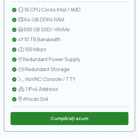
16 CPU Cores Intel / AMD
64 GiB DDR4 RAM
600 GB SSD/ ⚡NVMe
10 TB Bandwidth
100 Mbps
Redundant Power Supply
Redundant Storage
NoVNC Console / TTY
1 IPv4 Address
African Soil
Cumpărați acum