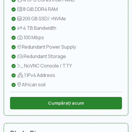
8 GiB DDR4 RAM
200 GB SSD/ ⚡NVMe
4 TB Bandwidth
100 Mbps
Redundant Power Supply
Redundant Storage
NoVNC Console / TTY
1 IPv4 Address
African soil
Cumpărați acum