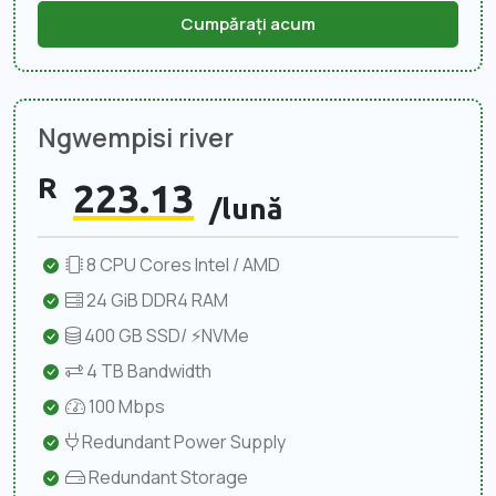
Cumpărați acum
Ngwempisi river
R
223.13
/lună
8 CPU Cores Intel / AMD
24 GiB DDR4 RAM
400 GB SSD/ ⚡NVMe
4 TB Bandwidth
100 Mbps
Redundant Power Supply
Redundant Storage