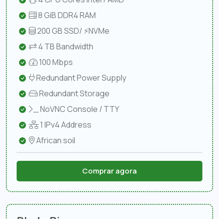
8 GiB DDR4 RAM
200 GB SSD/ ⚡NVMe
4 TB Bandwidth
100 Mbps
Redundant Power Supply
Redundant Storage
NoVNC Console / TTY
1 IPv4 Address
African soil
Comprar agora