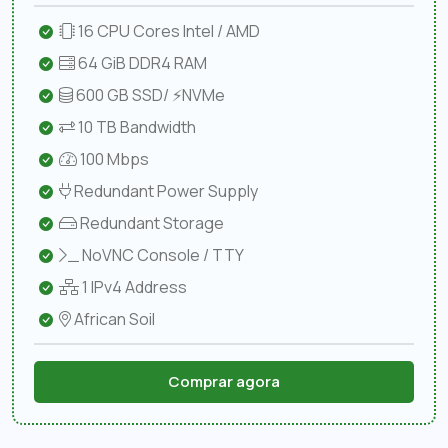
16 CPU Cores Intel / AMD
64 GiB DDR4 RAM
600 GB SSD/ ⚡NVMe
10 TB Bandwidth
100 Mbps
Redundant Power Supply
Redundant Storage
NoVNC Console / TTY
1 IPv4 Address
African Soil
Comprar agora