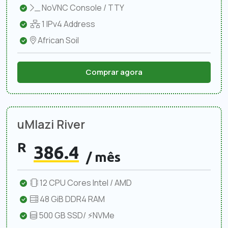
NoVNC Console / TTY
1 IPv4 Address
African Soil
Comprar agora
uMlazi River
R
386.4
/ mês
12 CPU Cores Intel / AMD
48 GiB DDR4 RAM
500 GB SSD/ ⚡NVMe