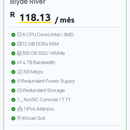
Blyde River
R
118.13
/ mês
6 CPU Cores Intel / AMD
12 GiB DDR4 RAM
300 GB SSD/ ⚡NVMe
4 TB Bandwidth
100 Mbps
Redundant Power Supply
Redundant Storage
NoVNC Console / TTY
1 IPv4 Address
African Soil