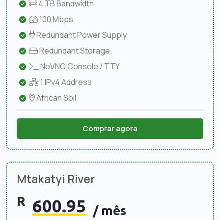
4 TB Bandwidth
100 Mbps
Redundant Power Supply
Redundant Storage
NoVNC Console / TTY
1 IPv4 Address
African Soil
Comprar agora
Mtakatyi River
R
600.95
/ mês