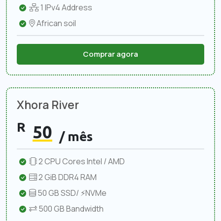
1 IPv4 Address
African soil
Comprar agora
Xhora River
R
50
/ mês
2 CPU Cores Intel / AMD
2 GiB DDR4 RAM
50 GB SSD/ ⚡NVMe
500 GB Bandwidth