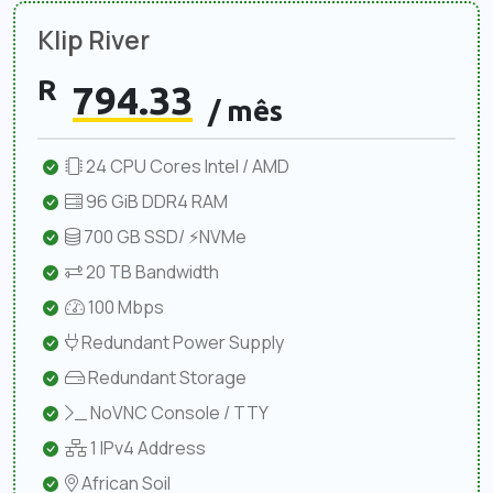
Klip River
R
794.33
/ mês
24 CPU Cores Intel / AMD
96 GiB DDR4 RAM
700 GB SSD/ ⚡NVMe
20 TB Bandwidth
100 Mbps
Redundant Power Supply
Redundant Storage
NoVNC Console / TTY
1 IPv4 Address
African Soil