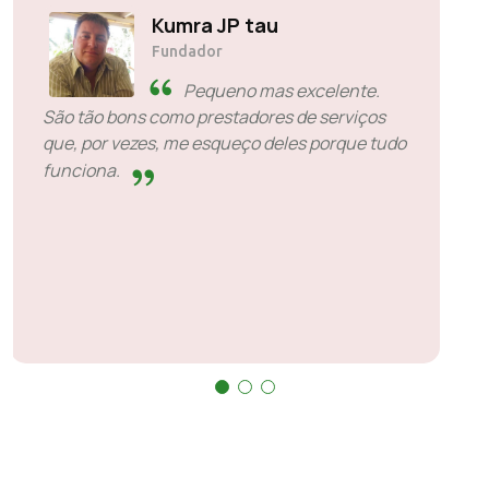
Solly Motsoane
Fundador e CEO da Mogen Pty Ltd
SiveHost antecipadamente
- SiveHost está geralmente um
passo à frente e está ciente dos
problemas com antecedência. Houve alguns
casos em que tive de esperar pela resposta,
mas isso não é algo que possa ser usado
contra eles. São bons no que fazem.