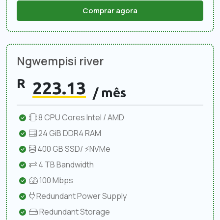
Comprar agora
Ngwempisi river
R
223.13
/ mês
8 CPU Cores Intel / AMD
24 GiB DDR4 RAM
400 GB SSD/ ⚡NVMe
4 TB Bandwidth
100 Mbps
Redundant Power Supply
Redundant Storage