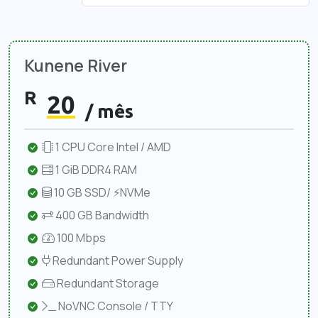
Kunene River
R
20
/ mês
1 CPU Core Intel / AMD
1 GiB DDR4 RAM
10 GB SSD/ ⚡NVMe
400 GB Bandwidth
100 Mbps
Redundant Power Supply
Redundant Storage
NoVNC Console / TTY