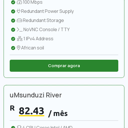
100 Mbps
Redundant Power Supply
Redundant Storage
NoVNC Console / TTY
1 IPv4 Address
African soil
Comprar agora
uMsunduzi River
R
82.43
/ mês
4 CPU Cores Intel / AMD