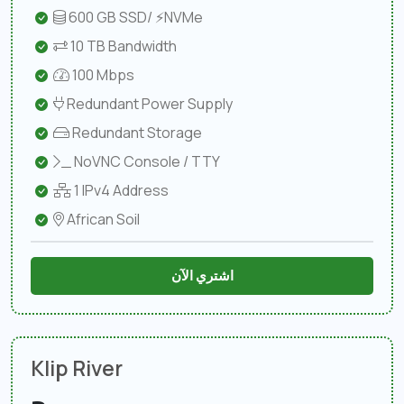
600 GB SSD/ ⚡NVMe
10 TB Bandwidth
100 Mbps
Redundant Power Supply
Redundant Storage
NoVNC Console / TTY
1 IPv4 Address
African Soil
اشتري الآن
Klip River