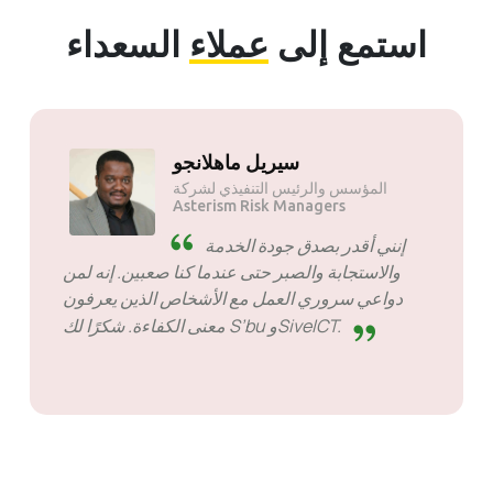
استمع إلى
عملاء
السعداء
سولي موتسواني
المؤسس والرئيس التنفيذي لشركة
Mogen Pty Ltd
SiveHost مقدمًا - عادةً ما يكون
SiveHost خطوة إلى الأمام ويكون
في الغالب على دراية بالمشكلات مسبقًا. هناك بعض
الحالات التي اضطررت فيها إلى انتظار الرد ولكن هذا
ليس شيئًا يمكن التمسك به. إنهم جيدون في ما
يفعلونه.