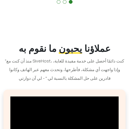
عملاؤنا
يحبون
ما نقوم به
"منذ أن كنت مع SiveHost، كنت دائمًا أحصل على خدمة مفيدة للغاية،
وإذا واجهت أي مشكلة، فأطرحها، وتحدث معهم عبر الهاتف وكانوا
قادرين على حل المشكلة بالنسبة لي." - لي آن دوارتي