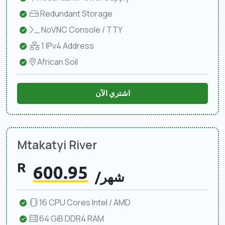
Redundant Storage
NoVNC Console / TTY
1 IPv4 Address
African Soil
اشتري الآن
Mtakatyi River
R
600.95
/شهر
16 CPU Cores Intel / AMD
64 GiB DDR4 RAM