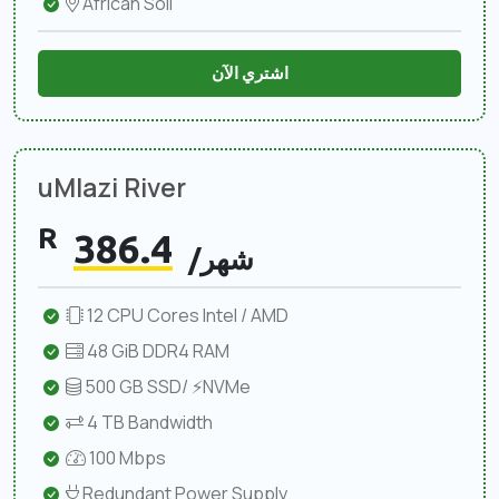
African Soil
اشتري الآن
uMlazi River
R
386.4
/شهر
12 CPU Cores Intel / AMD
48 GiB DDR4 RAM
500 GB SSD/ ⚡NVMe
4 TB Bandwidth
100 Mbps
Redundant Power Supply