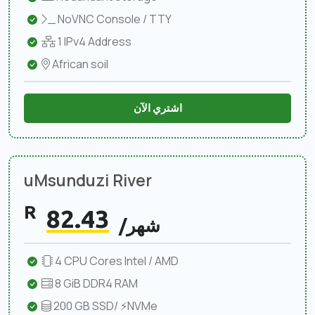
NoVNC Console / TTY
1 IPv4 Address
African soil
اشتري الآن
uMsunduzi River
R
82.43
/شهر
4 CPU Cores Intel / AMD
8 GiB DDR4 RAM
200 GB SSD/ ⚡NVMe