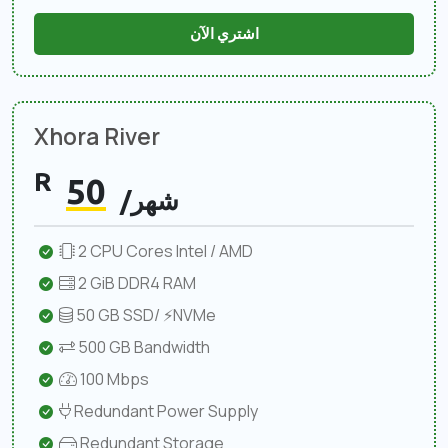
اشتري الآن
Xhora River
R
50
/شهر
2 CPU Cores Intel / AMD
2 GiB DDR4 RAM
50 GB SSD/ ⚡NVMe
500 GB Bandwidth
100 Mbps
Redundant Power Supply
Redundant Storage