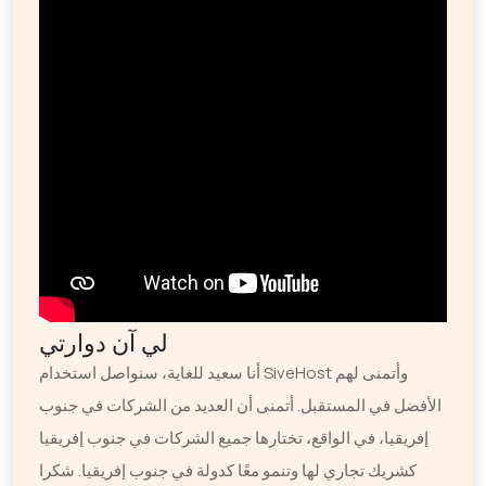
لي آن دوارتي
أنا سعيد للغاية، سنواصل استخدام SiveHost وأتمنى لهم
الأفضل في المستقبل. أتمنى أن العديد من الشركات في جنوب
إفريقيا، في الواقع، تختارها جميع الشركات في جنوب إفريقيا
كشريك تجاري لها وتنمو معًا كدولة في جنوب إفريقيا. شكرا