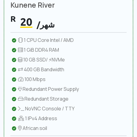
Kunene River
R
20
/شهر
1 CPU Core Intel / AMD
1 GiB DDR4 RAM
10 GB SSD/ ⚡NVMe
400 GB Bandwidth
100 Mbps
Redundant Power Supply
Redundant Storage
NoVNC Console / TTY
1 IPv4 Address
African soil