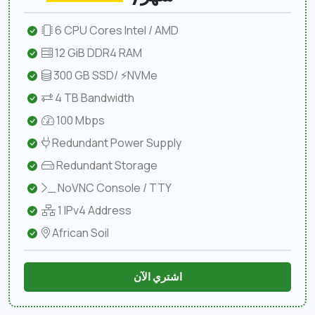
6 CPU Cores Intel / AMD
12 GiB DDR4 RAM
300 GB SSD/ ⚡NVMe
4 TB Bandwidth
100 Mbps
Redundant Power Supply
Redundant Storage
NoVNC Console / TTY
1 IPv4 Address
African Soil
اشتري الآن