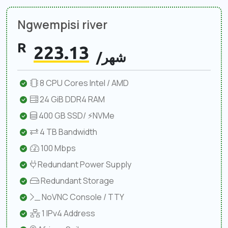
Ngwempisi river
R
223.13
/شهر
8 CPU Cores Intel / AMD
24 GiB DDR4 RAM
400 GB SSD/ ⚡NVMe
4 TB Bandwidth
100 Mbps
Redundant Power Supply
Redundant Storage
NoVNC Console / TTY
1 IPv4 Address