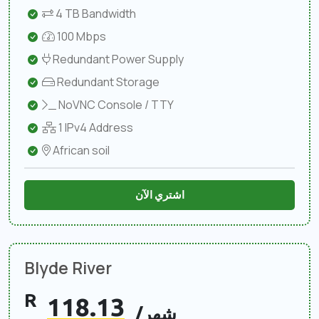
4 TB Bandwidth
100 Mbps
Redundant Power Supply
Redundant Storage
NoVNC Console / TTY
1 IPv4 Address
African soil
اشتري الآن
Blyde River
R
118.13
/شهر