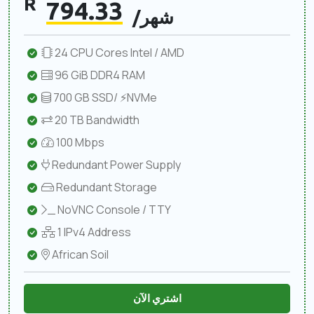
R
794.33
/شهر
24 CPU Cores Intel / AMD
96 GiB DDR4 RAM
700 GB SSD/ ⚡NVMe
20 TB Bandwidth
100 Mbps
Redundant Power Supply
Redundant Storage
NoVNC Console / TTY
1 IPv4 Address
African Soil
اشتري الآن