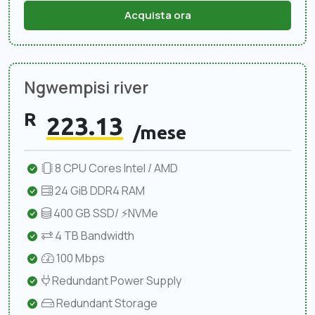
Acquista ora
Ngwempisi river
R
223.13
/mese
8 CPU Cores Intel / AMD
24 GiB DDR4 RAM
400 GB SSD/ ⚡NVMe
4 TB Bandwidth
100 Mbps
Redundant Power Supply
Redundant Storage