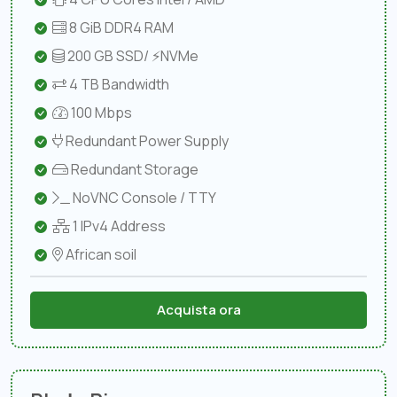
8 GiB DDR4 RAM
200 GB SSD/ ⚡NVMe
4 TB Bandwidth
100 Mbps
Redundant Power Supply
Redundant Storage
NoVNC Console / TTY
1 IPv4 Address
African soil
Acquista ora