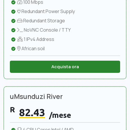
100 Mbps
Redundant Power Supply
Redundant Storage
NoVNC Console / TTY
1 IPv4 Address
African soil
Acquista ora
uMsunduzi River
R
82.43
/mese
4 CPU Cores Intel / AMD