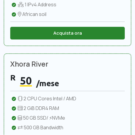
1 IPv4 Address
African soil
Acquista ora
Xhora River
R
50
/mese
2 CPU Cores Intel / AMD
2 GiB DDR4 RAM
50 GB SSD/ ⚡NVMe
500 GB Bandwidth