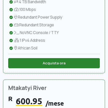
4 TB Bandwidth
100 Mbps
Redundant Power Supply
Redundant Storage
NoVNC Console / TTY
1 IPv4 Address
African Soil
Acquista ora
Mtakatyi River
R
600.95
/mese