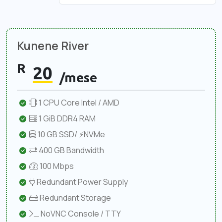
Kunene River
R
20
/mese
1 CPU Core Intel / AMD
1 GiB DDR4 RAM
10 GB SSD/ ⚡NVMe
400 GB Bandwidth
100 Mbps
Redundant Power Supply
Redundant Storage
NoVNC Console / TTY