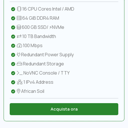
16 CPU Cores Intel / AMD
64 GiB DDR4 RAM
600 GB SSD/ ⚡NVMe
10 TB Bandwidth
100 Mbps
Redundant Power Supply
Redundant Storage
NoVNC Console / TTY
1 IPv4 Address
African Soil
Acquista ora