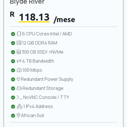
Blyde River
R
118.13
/mese
6 CPU Cores Intel / AMD
12 GiB DDR4 RAM
300 GB SSD/ ⚡NVMe
4 TB Bandwidth
100 Mbps
Redundant Power Supply
Redundant Storage
NoVNC Console / TTY
1 IPv4 Address
African Soil