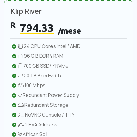
Klip River
R
794.33
/mese
24 CPU Cores Intel / AMD
96 GiB DDR4 RAM
700 GB SSD/ ⚡NVMe
20 TB Bandwidth
100 Mbps
Redundant Power Supply
Redundant Storage
NoVNC Console / TTY
1 IPv4 Address
African Soil