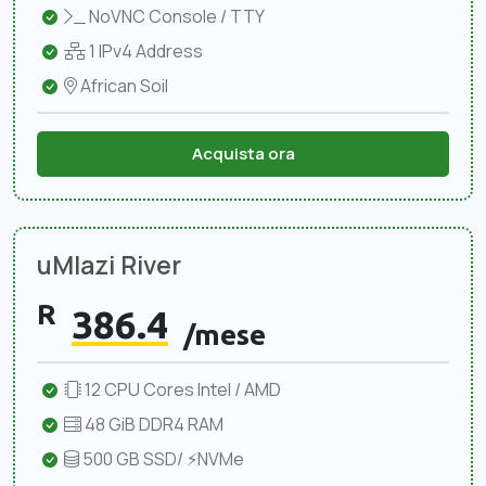
NoVNC Console / TTY
1 IPv4 Address
African Soil
Acquista ora
uMlazi River
R
386.4
/mese
12 CPU Cores Intel / AMD
48 GiB DDR4 RAM
500 GB SSD/ ⚡NVMe