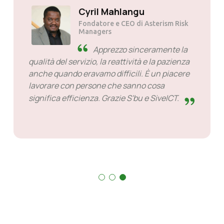
Solly Motsoane
Fondatore e CEO di Mogen Pty Ltd
SiveHost in anticipo:
SiveHost è solitamente un
passo avanti e per lo più è a
conoscenza dei problemi in anticipo. Ci sono
alcuni casi in cui ho dovuto aspettare la
risposta, ma non è qualcosa da rimproverare.
Sono bravi in ​​quello che fanno.