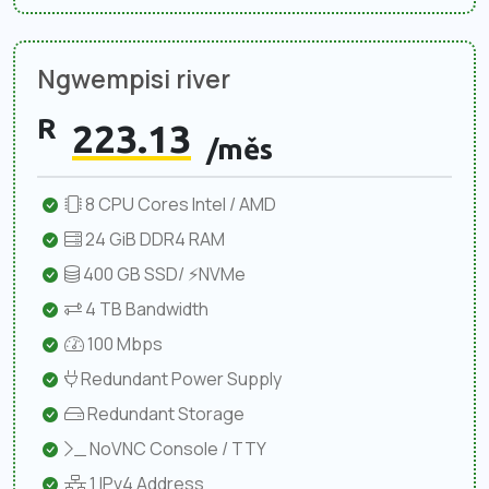
Ngwempisi river
R
223.13
/měs
8 CPU Cores Intel / AMD
24 GiB DDR4 RAM
400 GB SSD/ ⚡NVMe
4 TB Bandwidth
100 Mbps
Redundant Power Supply
Redundant Storage
NoVNC Console / TTY
1 IPv4 Address