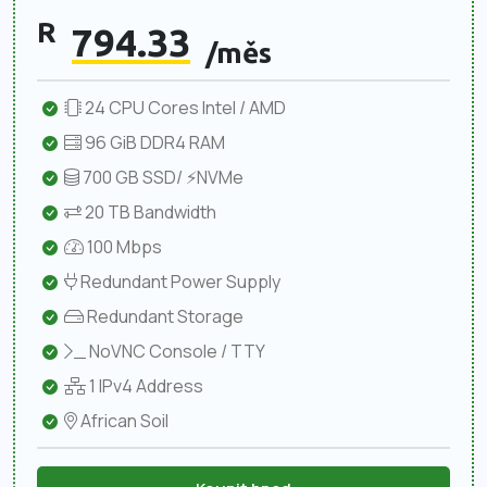
R
794.33
/měs
24 CPU Cores Intel / AMD
96 GiB DDR4 RAM
700 GB SSD/ ⚡NVMe
20 TB Bandwidth
100 Mbps
Redundant Power Supply
Redundant Storage
NoVNC Console / TTY
1 IPv4 Address
African Soil