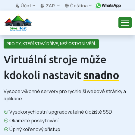
Účet
ZAR
Čeština
PRO TY, KTEŘÍ STAVÍ DŘÍVE, NEŽ OSTATNÍ VĚŘÍ.
Virtuální stroje může
kdokoli nastavit
snadno
Vysoce výkonné servery pro rychlejší webové stránky a
aplikace
Vysokorychlostní upgradovatelné úložiště SSD
Okamžité poskytování
Úplný kořenový přístup