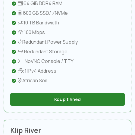
64 GiB DDR4 RAM
600 GB SSD/ ⚡NVMe
10 TB Bandwidth
100 Mbps
Redundant Power Supply
Redundant Storage
NoVNC Console / TTY
1 IPv4 Address
African Soil
Koupit hned
Klip River