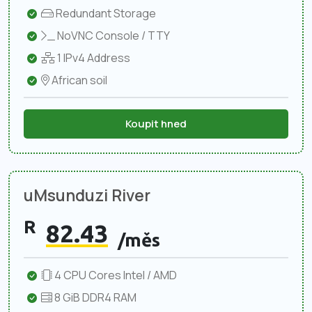
Redundant Storage
NoVNC Console / TTY
1 IPv4 Address
African soil
Koupit hned
uMsunduzi River
R
82.43
/měs
4 CPU Cores Intel / AMD
8 GiB DDR4 RAM