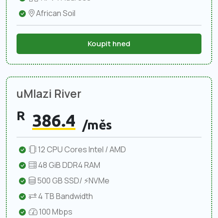
African Soil
Koupit hned
uMlazi River
R
386.4
/měs
12 CPU Cores Intel / AMD
48 GiB DDR4 RAM
500 GB SSD/ ⚡NVMe
4 TB Bandwidth
100 Mbps