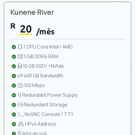
Kunene River
R
20
/měs
1 CPU Core Intel / AMD
1 GiB DDR4 RAM
10 GB SSD/ ⚡NVMe
400 GB Bandwidth
100 Mbps
Redundant Power Supply
Redundant Storage
NoVNC Console / TTY
1 IPv4 Address
African soil