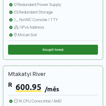
Redundant Power Supply
Redundant Storage
NoVNC Console / TTY
1 IPv4 Address
African Soil
Koupit hned
Mtakatyi River
R
600.95
/měs
16 CPU Cores Intel / AMD