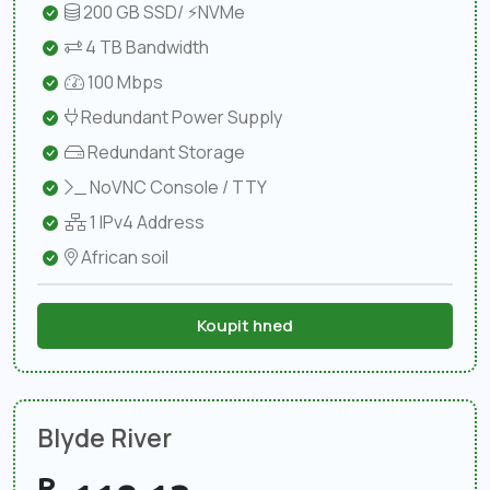
200 GB SSD/ ⚡NVMe
4 TB Bandwidth
100 Mbps
Redundant Power Supply
Redundant Storage
NoVNC Console / TTY
1 IPv4 Address
African soil
Koupit hned
Blyde River
R