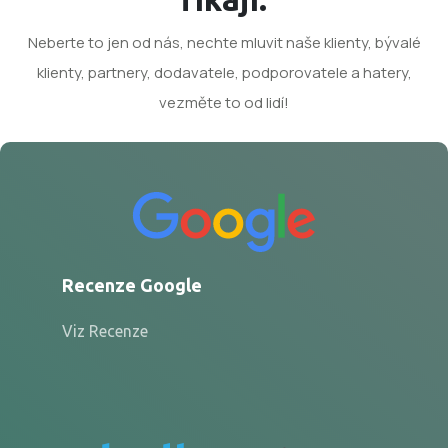
Neberte to jen od nás, nechte mluvit naše klienty, bývalé
klienty, partnery, dodavatele, podporovatele a hatery,
vezměte to od lidí!
Recenze Google
Viz Recenze