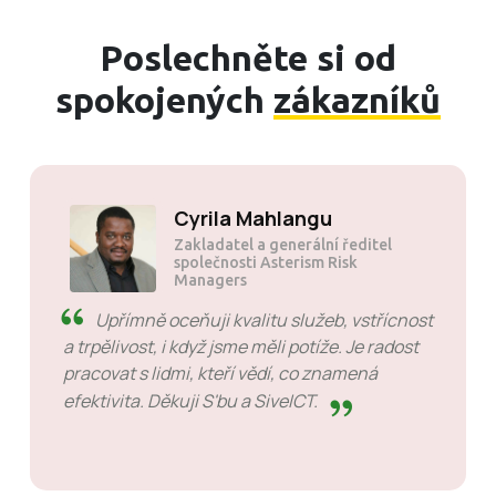
Poslechněte si od
spokojených
zákazníků
Solly Motsoane
Zakladatel a CEO společnosti
Mogen Pty Ltd
SiveHost v předstihu –
SiveHost je obvykle o krok
napřed a většinou si uvědomuje problémy s
předstihem. Jsou případy, kdy jsem musel
čekat na odpověď, ale to není nic proti nim.
Jsou dobří v tom, co dělají.