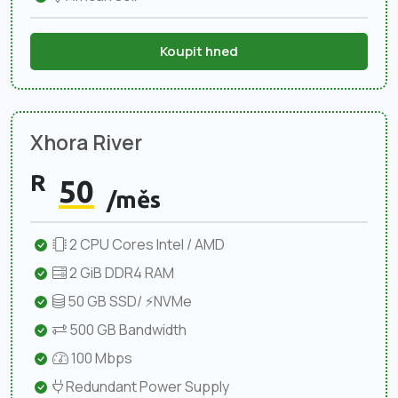
Koupit hned
Xhora River
R
50
/měs
2 CPU Cores Intel / AMD
2 GiB DDR4 RAM
50 GB SSD/ ⚡NVMe
500 GB Bandwidth
100 Mbps
Redundant Power Supply