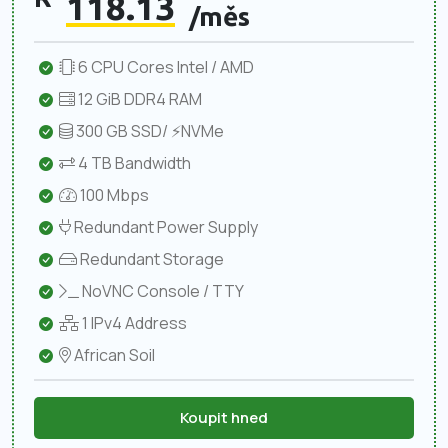
118.13
/měs
6 CPU Cores Intel / AMD
12 GiB DDR4 RAM
300 GB SSD/ ⚡NVMe
4 TB Bandwidth
100 Mbps
Redundant Power Supply
Redundant Storage
NoVNC Console / TTY
1 IPv4 Address
African Soil
Koupit hned