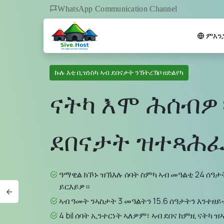
WhatsApp Communication Channel
ምእን
ኩሉ እቲ ቢዝነስካ ኣብ ደበናታት ንኽትረኽቦ ዘድልየካ
ናትካ እሞ ሕሰብ
ደበናታት ዝተጻሕ
ዓማዊል ክኾኑ ዝኽእሉ ሰባት ስምካ ኣብ መዓልቲ 24 ሰዓታ
ይርእይዎ።
ኣብ ዓመት ንኣስታት 3 መዓልትን 15.6 ሰዓታትን እንተዘ
4 bil ሰባት ኢንተርነት ኣለዎም፣ ኣብ ደበና ከምዚ ናትካ