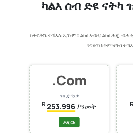
ካልእ ሰብ ድዩ ናትካ
ክትፍትሹ ትኽእሉ ኢኹም።
. ብሓ
ልክዕ ኣብዚ፡ ልክዕ ሕጂ
ንግድኻ ክትምዝግብ ትኽእል
.com
ካብ ጀሚርካ
R
253.996
/ዓመት
ሕጂ ርአ