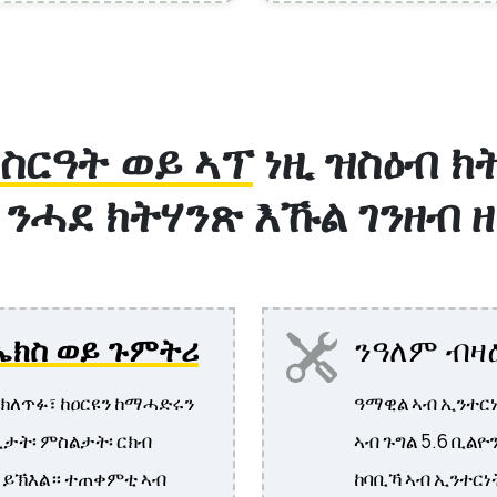
ስርዓት ወይ ኣፕ
ነዚ ዝስዕብ ክት
 ንሓደ ክትሃንጽ እኹል ገንዘብ ዘ
ኤክስ ወይ ጉምትሪ
ንዓለም ብዛዕ
ለጥፉ፣ ከዐርዩን ከማሓድሩን
ዓማዊል ኣብ ኢንተርነ
ት፡ ምስልታት፡ ርክብ
ኣብ ጉግል 5.6 ቢልዮ
ል ይኽእል። ተጠቀምቲ ኣብ
ከባቢኻ ኣብ ኢንተርነ