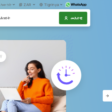
ኣካውንት
ZAR
Tigrinya
መእተዊ
ሕዝነት