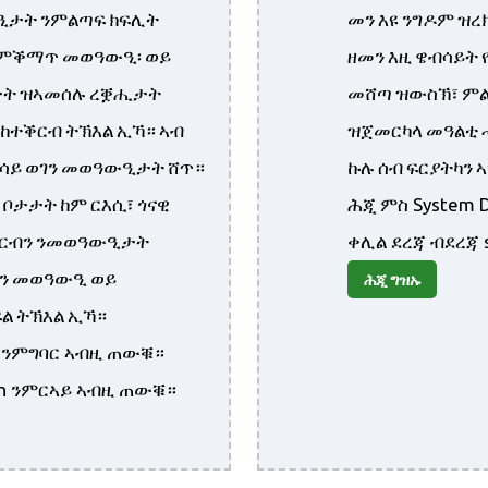
ታት ንምልጣፍ ክፍሊት
መን እዩ ንግዶም ዝረክ
 ምቕማጥ መወዓውዒ፡ ወይ
ዘመን እዚ ዌብሳይት 
ታት ዝኣመሰሉ ረቛሒታት
መሸጣ ዝውስኽ፣ ምል
 ከተቕርብ ትኽእል ኢኻ። ኣብ
ዝጀመርካላ መዓልቲ ሓ
ልሳይ ወገን መወዓውዒታት ሸጥ።
ኩሉ ሰብ ፍርያትካን 
ቦታታት ከም ርእሲ፣ ጎናዊ
ሕጂ ምስ System 
ቕርብን ንመወዓውዒታት
ቀሊል ደረጃ ብደረጃ s
ን መወዓውዒ ወይ
ሕጂ ግዝኡ
ል ትኽእል ኢኻ።
ay ንምግባር ኣብዚ ጠውቑ።
tion ንምርኣይ ኣብዚ ጠውቑ።