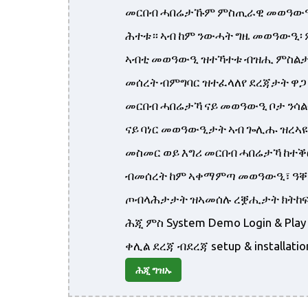
መርበብ ሓበሬታኹም ምስጢራዊ መወዓውዒ
ሕተቱ። ኣብ ከም ንውሓት ግዜ መወዓውዒ፡
ኣብቲ መወዓውዒ ዝተኻተቱ ብዝሒ ምስል
መሰረት ብምግባር ዝተፈላለየ ደረጃታት ዋጋ
መርበብ ሓበሬታኻ ናይ መወዓውዒ ቦታ ንሳ
ናይ ባነር መወዓውዒታት ኣብ ጐሊሑ ዝረኣዩ 
መስመር ወይ እግሪ መርበብ ሓበሬታኻ ከተ
ብመሰረት ከም ኣቀማምጣ መወዓውዒ፣ ዓቐ
ጦብላሕታታት ዝኣመሰሉ ረቛሒታት ክትከፍ
ሕጂ ምስ System Demo Login & Pl
ቀሊል ደረጃ ብደረጃ setup & installa
ሕጂ ግዝኡ