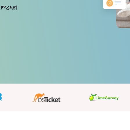
 ምረኣየ!