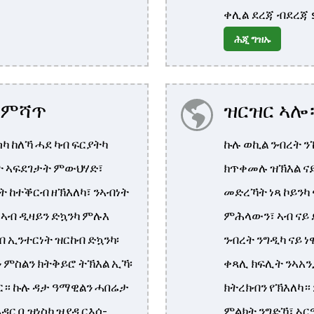
ቀሊል ደረጃ ብደረጃ s
ሕጂ ግዝኡ
ንምሻጥ
ዝርዝር ኣሎ
ካ ከለኻ ሓደ ካብ ፍርያትካ
ኩሉ ወኪል ንብረት ን
ት ኣፍደገታት ምውህሃድ፣
ክጥቀመሉ ዝኽእል ናይ 
 ከተቕርብ ዘኽእለካ፣ ንኣብነት
መድረኻት ነጻ ኮይንካ 
 ኣብ ዲዛይን ድኳንካ ምሉእ
ምሕላውን፣ ኣብ ናይ 
 ኢንተርነት ዝርከብ ድኳንካ፡
ንብረት ንግዲካ ናይ 
 ምስልን ክትቅይሮ ትኽእል ኢኻ፡
ቀጻሊ ክፍሊት ንኣአን
። ኩሉ ዳታ ዓማዊልን ሓበሬታ
ክትረክብን የኽእለካ
ር ቢዝነስካ ዝያዳ ርእሰ-
ምልክት ንግድኻ፣ ኣር