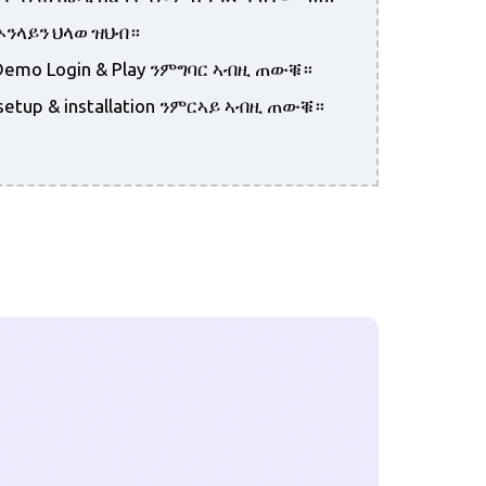
ኦንላይን ህላወ ዝህብ።
Demo Login & Play ንምግባር ኣብዚ ጠውቑ።
etup & installation ንምርኣይ ኣብዚ ጠውቑ።