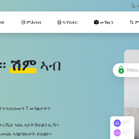
ጋድ
ምሕሳብ
ኣፕስቶር
መኽዚን
ም
ዎ።
ሽም
ኣብ
ፈ
ትን ኣብ ሰሙን 7 መዓልታትን
ይተረኺቡ ንዕኡ ኣይትኸፍልን ኢኻ።
 ዝኣመሰሉ ኣገልግሎታት ይደልዩ።