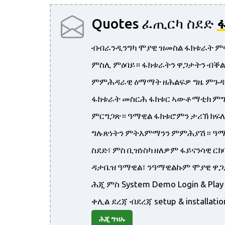
Quotes ፈጢርካ ስደድ
ብብራንዲንግካ ሞያዊ ዝመስል ፋክቱራት ምፍ
ምስሊ ምዕባይ። ፋክቱራትን ዋጋታትን ብቕ
ምምሕዳራዊ ዕማማት ዘሕልፍዎ ግዜ ምጉዳል
ፋክቱራት መስርሕ ፋክቱር ኣውቶማቲክ ምግባ
ምርግጋጽ። ዓማዊል ፋክቱሮምን ታሪኽ ክፍሊ
ግሉጽነትን ምትእምማንን ምምሕያሽ። ዓማ
ስደድ፣ ምስ ቢዝነስካ ዘለዎም ፋይናንሳዊ ር
ዳታቤዝ ዓማዊል፣ ንዓማዊልኩም ሞያዊ ዋጋ
ሕጂ ምስ System Demo Login & Pl
ቀሊል ደረጃ ብደረጃ setup & installa
ሕጂ ግዝኡ