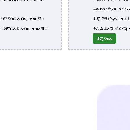
ፍሉይን ሞያውን ናይ 
ay ንምግባር ኣብዚ ጠውቑ።
ሕጂ ምስ System 
tion ንምርኣይ ኣብዚ ጠውቑ።
ቀሊል ደረጃ ብደረጃ s
ሕጂ ግዝኡ