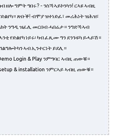
ብ ዘሎ ግምት ግበሩ? - ንስኻ ኣይኮንካን! ርኣዩ ኣብዚ
የድልየካ። ጽቡቕ! ብሞያ ዝተነድፈ፣ መሪሕነት ዝሕዝ፣
ክት ንግዲ ዝፈሊ መርበብ ሓበሬታ። ንግድኻ ኣብ
ንቲ የድልየካ ነይሩ፡ ካብ ፈጺሙ ግን ደንጉዩካ ይሓይሽ።
ኣገልግሎትካን ኣብ ኢንተርነት ይደሊ።
Demo Login & Play ንምግባር ኣብዚ ጠውቑ።
etup & installation ንምርኣይ ኣብዚ ጠውቑ።