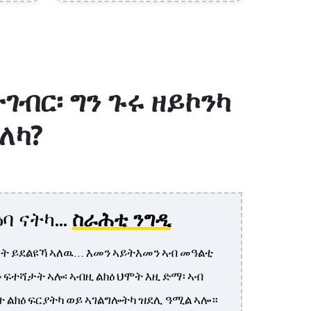
ገብር፡ ግን ጉሩ ዘይኮንካ
ለካ?
ባ ናትካ...
ስራሕቲ ንግዲ
ት ይደልዩኻ ኣለዉ... እመን ኣይትእመን ኣብ መዓልቲ
ን ፍተሻታት ኣሎ፡ ኣብዚ ልክዕ ህሞት እዚ ድማ፡ ኣብ
ት ልክዕ ፍርያትካ ወይ ኣገልግሎትካ ዝደሊ ዓሚል ኣሎ።