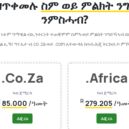
 ዝጥቀመሉ
ስም ወይ ምልክት ንግ
ንምስሓብ?
ቂ ነቶም ዓማዊል ብኢንተርነት ተጠቒሞም ስምካ ወይ ምልክት ንግድኻ ኣብ ደ
 ኢኻ፤ ግን እታ ብ.co.za ወይ .com እትውዳእ ክሳብ ሕጂ ትርከብ ዶ ምኾ
.co.za
.africa
ካብ ጀሚርካ
ካብ ጀሚርካ
R
R
85.000
/ዓመት
279.205
/ዓመ
ሕጂ ርአ
ሕጂ ርአ