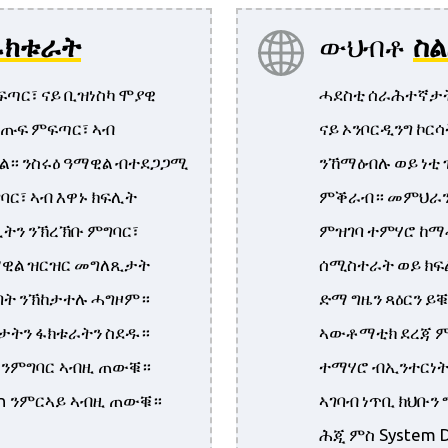
ፋክቱራት
ውህብቶ
ስ
ጣር፣ ናይ ቢዝነስካ ሞያዊ
ሓደስቲ ሰራሕተኛታት
ልጡፍ ምፍጣር፣ ኣብ
ናይ ኦንቦርዲንግ ኮ
። ንስሩዕ ዓማዊል ብተደጋጋሚ
ንኸማዕብሉ ወይ ነቲ 
ር፣ ኣብ እዋኑ ክፍሊት
ምቕራብ። መምህራን 
ትን ንኽረኽቡ ምግባር፣
ምዝገባ ተምሃሮ ከማ
ዊል ዝርዝር መግለጺታት
ሰሚስተራት ወይ ክፍ
ክባት ንኽከታተሉ ሓግዞም።
ድማ ግዜን ጻዕርን 
ታትን ፋክቱራትን ስደዱ።
ኣውቶማቲክ ደረጃ ም
ተማሃሮ ብኢንተርነት
ay ንምግባር ኣብዚ ጠውቑ።
ኣገባብ ነጥቢ ክህቡን
tion ንምርኣይ ኣብዚ ጠውቑ።
ሕጂ ምስ System 