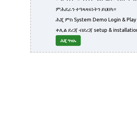
ምሕደራን ተዓጻጻፍነትን ይህበካ።
ሕጂ ምስ System Demo Login & Pl
ቀሊል ደረጃ ብደረጃ setup & installa
ሕጂ ግዝኡ