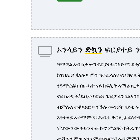
ኦንላይን
ድኳን
ፍርያተይ 
ዓማዊል ኣብ ካታሎግ ፍርያትካ ርእዮም፡ ደቂስ
ክገዝኡ ይኽእሉ። ምስ ዝተፈላለዩ ናይ ክፍሊ
ንዓማዊልካ ብዙሓት ናይ ክፍሊት ኣማራጺታት
ናይ ክረዲት/ዴቢት ካርድ፣ ፔይፓልን ካልእን።
ብምሉእ ተቖጻጸሮ። ንኹሉ መዳያት ናይቲ ኣብ
እንተላይ ኣቀማምጣ፡ ሕብሪ፡ ቅርጺ ፊደላትን
ሞያውን ውሁድን ተመኩሮ ምልክት ክትፈጥር
መሸጣን ምውናንን ምቁጽጻርን፣ ኣብ ምምሕዳ