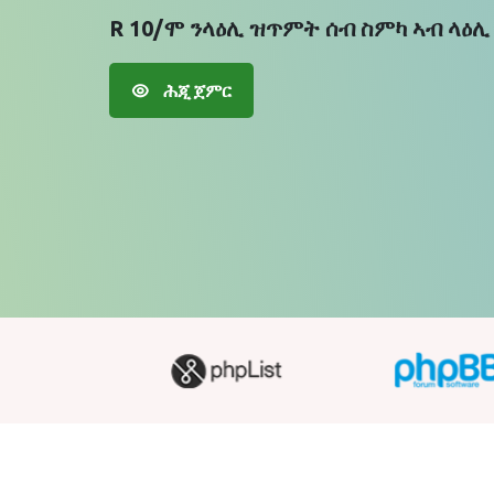
R 10/ሞ ንላዕሊ ዝጥምት ሰብ ስምካ ኣብ ላዕሊ
ሕጂ ጀምር