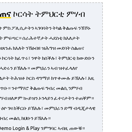
ልጠና
ኮርሳት ትምህርቲ ምሃብ
 ምስ ፖሊሲታትን ኣገባባትን ትካል ቅልጡፍ ንኽኾኑ
ርሳት ምፍጣር። ሰራሕተኛታት ሓደስቲ ክእለታት
ዝጸንሐ ክእለት ንኸዕብዩ ዝሕግዝ መደባት ስልጠና
ኮርሳት ክፈጥሩ፣ ንዋት ክሰቕሉ፣ ትምህርቲ ክውድቡን
ሓድሩን ይኽእሉ። መምህራን ኣብ ዝተፈላለየ
ልታት ትሕዝቶ ኮርስ ዳግማይ ክጥቀሙሉ ይኽእሉ፣ እዚ
ይቑጥቡ። ንተማሃሮ ቅልጡፍ ግብረ መልሲ ንምሃብ
ሃብ ዘለዎም ኲይዝን ኦንላይን ፈተናታትን ተጠቐም።
 ዕዮ ገዛ ከቕርቡ ይኽእሉ፣ መምህራን ድማ ብዲጂታላዊ
 ግብረ መልሲ ክህቡን ይኽእሉ።
Demo Login & Play ንምግባር ኣብዚ ጠውቑ።