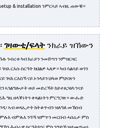
etup & installation ንምርኣይ ኣብዚ ጠውቑ።
።
ገዛውቲ/ፍላት
ንክራይ ዝኸውን
ኹሉ ንብረቱ ካብ ክራይን ንመሸጣን ንምዝርዛር
ገዛእ ርእሱ ስርዓት ክህልዎ ኣለዎ። ካብ ሳልሳይ ወገን
ናይ ገዛእ ርእስኻ ናይ ኦንላይን ህላወ ምህናጽን
ደገ ኣገልግሎታት ወይ መድረኻት ከይተጸጋዕካ ንናይ
ነዊሕ ግዜ ዘላቕነትን ቀጻልነትን ምርግጋጽ። ውሑድ
ጋዲ፡ ኣብ ወጻኢታት ክትቆጥብን ዝለዓለ መኽሰብ
። ምሉእ ብምሉእ ንዓኻ ዝምጥን መርበብ ሓበሬታ ምስ
ማኻን ሕብራዊ ስርዓትካን፣ ​​ምስ ንግድኻ ዝተመጣጠነ