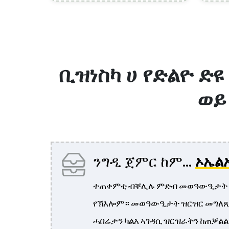
ቢዝነስካ ሀ የድልዮ ድዩ
ወይ
ንግዲ ጀምር ከም...
ኦኤል
ተጠቀምቲ ብቐሊሉ ምድብ መወዓውዒታት ክ
የኽእሎም። መወዓውዒታት ዝርዝር መግለጺታ
ሓበሬታን ካልእ ኣገዳሲ ዝርዝራትን ከጠቓል