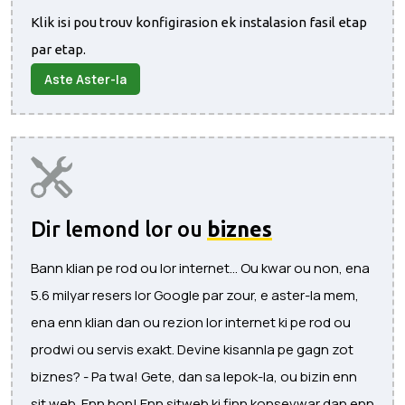
Klik isi pou trouv konfigirasion ek instalasion fasil etap
par etap.
Aste Aster-la
Dir lemond lor ou
biznes
Bann klian pe rod ou lor internet... Ou kwar ou non, ena
5.6 milyar resers lor Google par zour, e aster-la mem,
ena enn klian dan ou rezion lor internet ki pe rod ou
prodwi ou servis exakt. Devine kisannla pe gagn zot
biznes? - Pa twa! Gete, dan sa lepok-la, ou bizin enn
sit web. Enn bon! Enn sitweb ki finn konsevwar dan enn