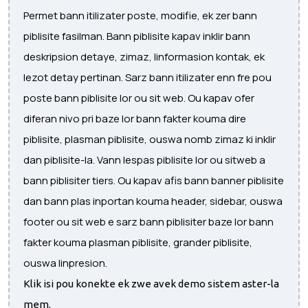
Permet bann itilizater poste, modifie, ek zer bann
piblisite fasilman. Bann piblisite kapav inklir bann
deskripsion detaye, zimaz, linformasion kontak, ek
lezot detay pertinan. Sarz bann itilizater enn fre pou
poste bann piblisite lor ou sit web. Ou kapav ofer
diferan nivo pri baze lor bann fakter kouma dire
piblisite, plasman piblisite, ouswa nomb zimaz ki inklir
dan piblisite-la. Vann lespas piblisite lor ou sitweb a
bann piblisiter tiers. Ou kapav afis bann banner piblisite
dan bann plas inportan kouma header, sidebar, ouswa
footer ou sit web e sarz bann piblisiter baze lor bann
fakter kouma plasman piblisite, grander piblisite,
ouswa linpresion.
Klik isi pou konekte ek zwe avek demo sistem aster-la
mem.