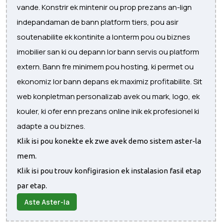
vande. Konstrir ek mintenir ou prop prezans an-lign
indepandaman de bann platform tiers, pou asir
soutenabilite ek kontinite a lonterm pou ou biznes
imobilier san ki ou depann lor bann servis ou platform
extern. Bann fre minimem pou hosting, ki permet ou
ekonomiz lor bann depans ek maximiz profitabilite. Sit
web konpletman personalizab avek ou mark, logo, ek
kouler, ki ofer enn prezans online inik ek profesionel ki
adapte a ou biznes.
Klik isi pou konekte ek zwe avek demo sistem aster-la
mem.
Klik isi pou trouv konfigirasion ek instalasion fasil etap
par etap.
Aste Aster-la