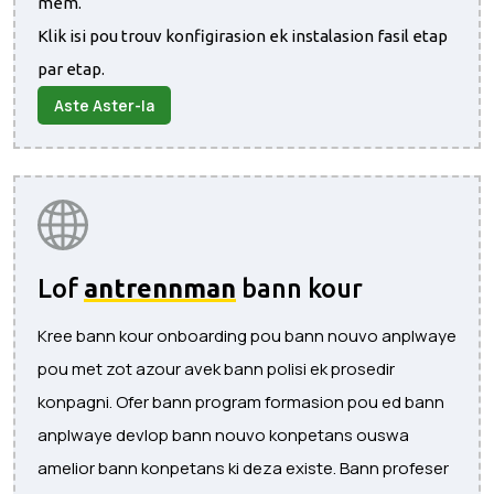
mem.
Klik isi pou trouv konfigirasion ek instalasion fasil etap
par etap.
Aste Aster-la
Lof
antrennman
bann kour
Kree bann kour onboarding pou bann nouvo anplwaye
pou met zot azour avek bann polisi ek prosedir
konpagni. Ofer bann program formasion pou ed bann
anplwaye devlop bann nouvo konpetans ouswa
amelior bann konpetans ki deza existe. Bann profeser