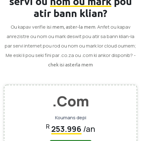
servi ou
nom ou mark
pou
atir bann klian?
Ou kapav verifie
. Anfet ou kapav
isi mem, aster-la mem
anrezistre ou nom ou mark deswit pou atir sa bann klian-la
par servi internet pou rod ou nom ou mark lor cloud oumem;
Me eski li pou seki fini par .co.za ou .com ki ankor disponib? -
chek isi asterla mem
.Com
Koumans depi
R
253.996
/an