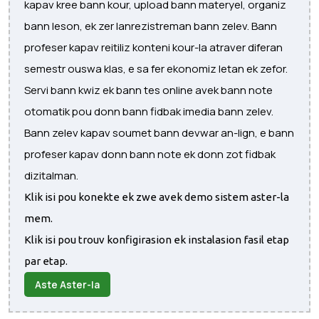
kapav kree bann kour, upload bann materyel, organiz
bann leson, ek zer lanrezistreman bann zelev. Bann
profeser kapav reitiliz konteni kour-la atraver diferan
semestr ouswa klas, e sa fer ekonomiz letan ek zefor.
Servi bann kwiz ek bann tes online avek bann note
otomatik pou donn bann fidbak imedia bann zelev.
Bann zelev kapav soumet bann devwar an-lign, e bann
profeser kapav donn bann note ek donn zot fidbak
dizitalman.
Klik isi pou konekte ek zwe avek demo sistem aster-la
mem.
Klik isi pou trouv konfigirasion ek instalasion fasil etap
par etap.
Aste Aster-la