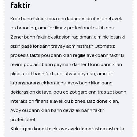
faktir
Kree bann faktir ki ena enn laparans profesionel avek
ou branding, amelior limaz profesionel ou biznes.
Zener bann faktir ek sitasion rapidman, diminie letan ki
bizin pase lor bann travay administratif. Otomatiz
prosesis faktir pou bann klian regilie avek bann faktir ki
revini, pou asir bann peyman dan ler. Donn bann klian
akse a zot bann faktir ek listwar peyman, amelior
latransparans ek konfians. Avoy bann klian bann
deklarasion detaye, pou ed zot gard enn tras zot bann
interaksion finansie avek ou biznes. Baz done klian,
Avoy ou bann klian bann deviz ek bann faktir
profesionel.
Klik isi pou konekte ek zwe avek demo sistem aster-la