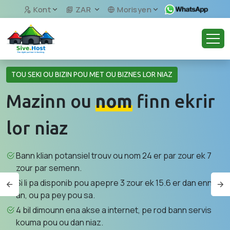
Kont
ZAR
Morisyen
TOU SEKI OU BIZIN POU MET OU BIZNES LOR NIAZ
Mazinn ou
nom
finn ekrir
lor niaz
Bann klian potansiel trouv ou nom 24 er par zour ek 7
zour par semenn.
Si li pa disponib pou apepre 3 zour ek 15.6 er dan enn
an, ou pa pey pou sa.
4 bil dimounn ena akse a internet, pe rod bann servis
kouma pou ou dan niaz.