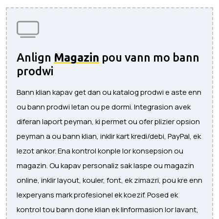
Anlign
Magazin
pou vann mo bann
prodwi
Bann klian kapav get dan ou katalog prodwi e aste enn
ou bann prodwi letan ou pe dormi. Integrasion avek
diferan laport peyman, ki permet ou ofer plizier opsion
peyman a ou bann klian, inklir kart kredi/debi, PayPal, ek
lezot ankor. Ena kontrol konple lor konsepsion ou
magazin. Ou kapav personaliz sak laspe ou magazin
online, inklir layout, kouler, font, ek zimazri, pou kre enn
lexperyans mark profesionel ek koezif. Posed ek
kontrol tou bann done klian ek linformasion lor lavant,