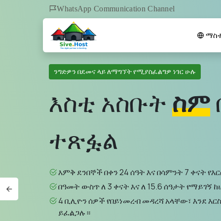
WhatsApp Communication Channel
ማስተ
ንግድዎን በደመና ላይ ለማግኘት የሚያስፈልግዎ ነገር ሁሉ
እስቲ አስቡት
ስም
ተጽፏል
እምቅ ደንበኞች በቀን 24 ሰዓት እና በሳምንት 7 ቀናት የእ
በዓመት ውስጥ ለ 3 ቀናት እና ለ 15.6 ሰዓታት የማይገኝ 
4 ቢሊዮን ሰዎች የበይነመረብ መዳረሻ አላቸው፣ እንደ እር
ይፈልጋሉ።