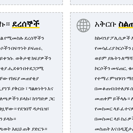
ላኩ።
ደረሰኞች
አቅርቡ
ስል
ናል የሚመስሉ ደረሰኞችን
ከኩባንያ ፖሊሲዎች 
ሶችን በፍጥነት ይፍጠሩ,
የመሳፈሪያ ኮርሶችን
 ይቀንሱ. ወቅታዊ ክፍያዎችን
ወይም ያሉትን ለማሻ
የቂያ ሒደቱን በተደጋጋሚ
ኮርሶችን መፍጠር, 
ቸው የክፍያ መጠየቂያ
የተማሪ ምዝገባን ማስ
ገኙ ያቅርቡ ፣ ግልጽነትን እና
በመቆጠብ በተለያዩ ሴ
ለጫዎችን ይላኩ፣ ከንግድዎ ጋር
መጠቀም ይችላሉ። 
ግዟቸው። የደንበኛ ዳታቤዝ፣
የመስመር ላይ ፈተና
ን ይላኩ።
በመስመር ላይ ስራዎ
መስጠት እና በዲጂታ
ጫወት እዚህ ጠቅ ያድርጉ።