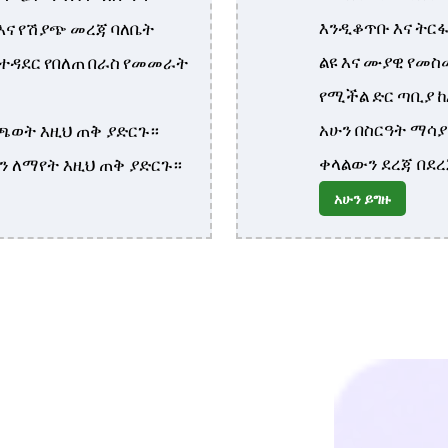
እንዲቆጥቡ እና ትርፋ
እና የሽያጭ መረጃ ባለቤት
ልዩ እና ሙያዊ የመ
ስተዳደር የበለጠ በራስ የመመራት
የሚችል ድር ጣቢያ ከ
አሁን በስርዓት ማሳ
ጫወት እዚህ ጠቅ ያድርጉ።
ቀላልውን ደረጃ በደ
ን ለማየት እዚህ ጠቅ ያድርጉ።
አሁን ይግዙ