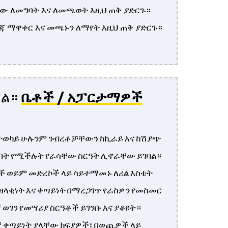
ያው ለመግባት እና ለመጫወት እዚህ ጠቅ ያድርጉ።
ረጃ ማዋቀር እና መጫኑን ለማየት እዚህ ጠቅ ያድርጉ።
ኛል።
ቤቶች / አፓርታማዎች
 ተወካይ ሁሉንም ንብረቶቻቸውን ከኪራይ እና ከሽያጭ
ት የሚችሉት የራሳቸው ስርዓት ሊኖራቸው ይገባል።
 ወይም መድረኮች ላይ ሳይተማመኑ ለሪል እስቴት
ዘላቂነት እና ቀጣይነት በማረጋገጥ የራስዎን የመስመር
ኛ ወገን የመሣሪያ ስርዓቶች ይገንቡ እና ያቆዩት።
ኛ ቀጣይነት ያላቸው ክፍያዎች፣ በወጪዎች ላይ