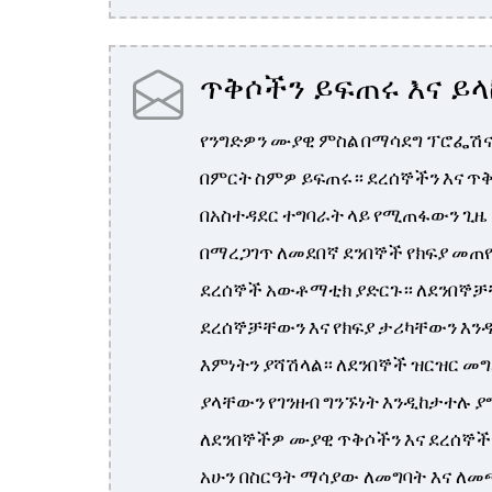
ጥቅሶችን ይፍጠሩ እና ይ
የንግድዎን ሙያዊ ምስል በማሳደግ ፕሮፌሽ
በምርት ስምዎ ይፍጠሩ። ደረሰኞችን እና ጥቅ
በአስተዳደር ተግባራት ላይ የሚጠፋውን ጊዜ
በማረጋገጥ ለመደበኛ ደንበኞች የክፍያ መጠ
ደረሰኞች አውቶማቲክ ያድርጉ። ለደንበኞቻ
ደረሰኞቻቸውን እና የክፍያ ታሪካቸውን እንዲያ
እምነትን ያሻሽላል። ለደንበኞች ዝርዝር መግ
ያላቸውን የገንዘብ ግንኙነት እንዲከታተሉ ያ
ለደንበኞችዎ ሙያዊ ጥቅሶችን እና ደረሰኞች
አሁን በስርዓት ማሳያው ለመግባት እና ለመ