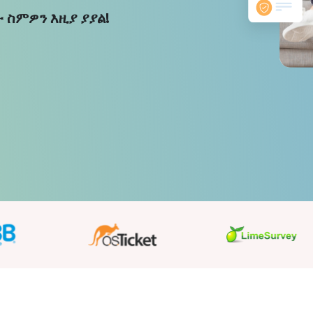
 ስምዎን እዚያ ያያል!