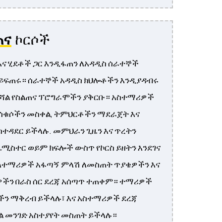
ጠና
ኮርሶች
እና ሂደቶች ጋር እንዲፋጠን ለአዳዲስ ሰራተኞች
 ይፍጠሩ። ሰራተኞች አዳዲስ ክህሎቶችን እንዲያዳብሩ
ሻል የስልጠና ፕሮግራሞችን ያቅርቡ። አስተማሪዎች
ቁሳቁሶችን መስቀል, ትምህርቶችን ማደራጀት እና
ተዳደር ይችላሉ. መምህራን ጊዜን እና ጥረትን
ሚስተር ወይም ክፍሎች ውስጥ የኮርስ ይዘትን እንደገና
ለተማሪዎች አፋጣኝ ምላሽ ለመስጠት ጥያቄዎችን እና
ዎችን በራስ ሰር ደረጃ አሰጣጥ ተጠቀም። ተማሪዎች
ችን ማቅረብ ይችላሉ፣ እና አስተማሪዎች ደረጃ
ል መንገድ አስተያየት መስጠት ይችላሉ።