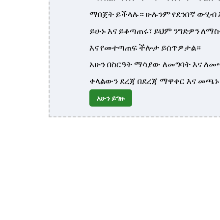
ማበጀት ይችላሉ። ሁሉንም የደንበኛ ውሂብ 
ይሁኑ እና ይቆጣጠሩ፣ ይህም ንግድዎን ለማ
እና የመተጣጠፍ ችሎታ ይሰጥዎታል።
አሁን በስርዓት ማሳያው ለመግባት እና ለመ
ቀላልውን ደረጃ በደረጃ ማዋቀር እና መጫኑ
አሁን ይግዙ