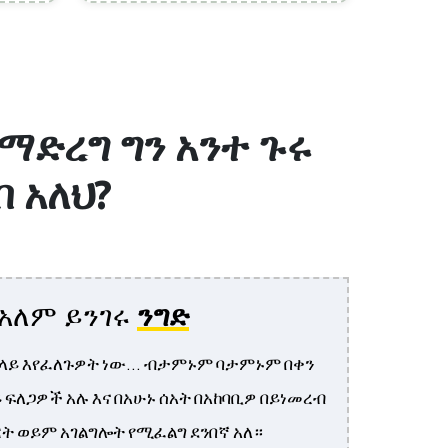
ድረግ ግን አንተ ጉሩ
 አለህ?
ለአለም ይንገሩ
ንግድ
ላይ እየፈለጉዎት ነው... ብታምኑም ባታምኑም በቀን
ይ ፍለጋዎች አሉ እና በአሁኑ ሰአት በአከባቢዎ በይነመረብ
ት ወይም አገልግሎት የሚፈልግ ደንበኛ አለ።