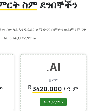
ምርት ስም
ደንበኞችን
በደመናው ላይ እንዲፈልጉ ለማድረግ ስምዎን ወይም የምርት
 -
አሁን እዚህ ያረጋግጡ
.AI
ጀምሮ
R
ም
3420.000
/ ዓ.ም
አሁን ያረጋግጡ