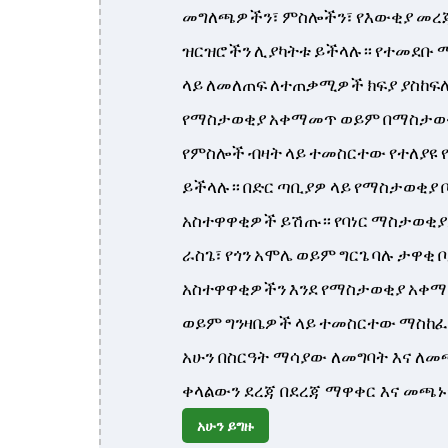
መግለጫዎችን፣ ምስሎችን፣ የእውቂያ መረጃ
ዝርዝሮችን ሊያካትቱ ይችላሉ። የተመደቡ 
ላይ ለመለጠፍ ለተጠቃሚዎች ክፍያ ያስከፍሉ
የማስታወቂያ አቀማመጥ ወይም በማስታወ
የምስሎች ብዛት ላይ ተመስርተው የተለያዩ 
ይችላሉ። በድር ጣቢያዎ ላይ የማስታወቂያ ቦ
አስተዋዋቂዎች ይሽጡ። የባነር ማስታወቂያዎ
ራስጌ፣ የጎን አሞሌ ወይም ግርጌ ባሉ ታዋቂ 
አስተዋዋቂዎችን እንደ የማስታወቂያ አቀ
ወይም ግንዛቤዎች ላይ ተመስርተው ማስከፈ
አሁን በስርዓት ማሳያው ለመግባት እና ለመ
ቀላልውን ደረጃ በደረጃ ማዋቀር እና መጫኑ
አሁን ይግዙ