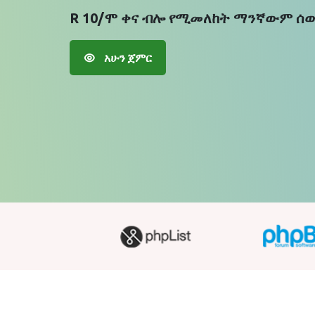
R 10/ሞ ቀና ብሎ የሚመለከት ማንኛውም ሰው
አሁን ጀምር