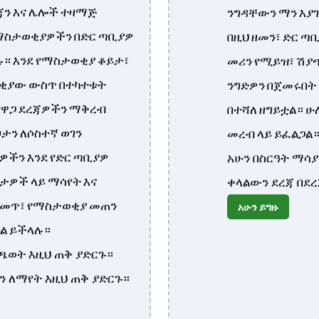
ን እና ሌሎች ተዛማጅ
ንግዳቸውን ማን እያገ
ማስታወቂያዎችን በድር ጣቢያዎ
በዚህ ዘመን፣ ድር ጣ
። እንደ የማስታወቂያ ቆይታ፣
መሪን የሚይዝ፣ ሽያ
ቂያው ውስጥ በተካተቱት
ንግድዎን በጀመሩበት 
የዋጋ ደረጃዎችን ማቅረብ
በተሻለ ዘግይቷል። ሁ
ታን ለሶስተኛ ወገን
መረብ ላይ ይፈልጋል
ችን እንደ የድር ጣቢያዎ
አሁን በስርዓት ማሳ
ቦታዎች ላይ ማሳየት እና
ቀላልውን ደረጃ በደ
ማመጥ፣ የማስታወቂያ መጠን
አሁን ይግዙ
ል ይችላሉ።
ጫወት እዚህ ጠቅ ያድርጉ።
ን ለማየት እዚህ ጠቅ ያድርጉ።