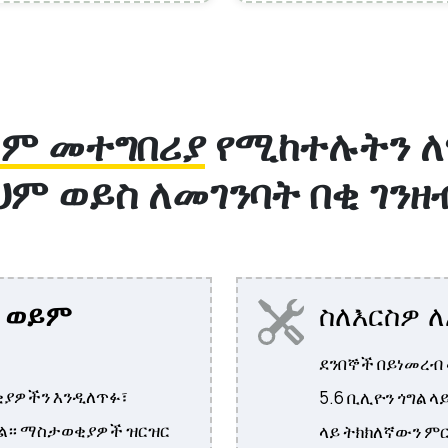
ይም መተግበሪያ
የሚከተሉትን ለማ
ህም ወይስ ለመገንባት በቂ ገንዘብ
 ወይም
ስለእርስዎ 
ደንበኞች በይነመረብ 
ያዎችን እንዲለጥፉ፣
5.6 ቢሊዮን ጎግል ላ
ዋል። ማስታወቂያዎች ዝርዝር
ላይ ትክክለኛውን ምር