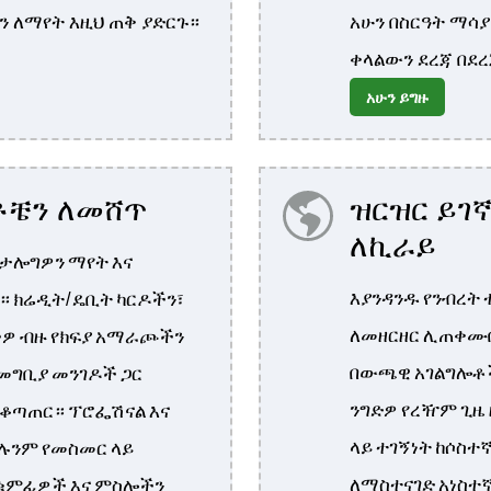
ን ለማየት እዚህ ጠቅ ያድርጉ።
አሁን በስርዓት ማሳ
ቀላልውን ደረጃ በደ
አሁን ይግዙ
ቼን ለመሸጥ
ዝርዝር ይገ
ለኪራይ
ካታሎግዎን ማየት እና
እያንዳንዱ የንብረት
። ክሬዲት/ዴቢት ካርዶችን፣
ለመዘርዘር ሊጠቀሙበ
ችዎ ብዙ የክፍያ አማራጮችን
በውጫዊ አገልግሎቶች
 መግቢያ መንገዶች ጋር
ንግድዎ የረዥም ጊዜ 
ተቆጣጠር። ፕሮፌሽናል እና
ላይ ተገኝነት ከሶስተ
ሉንም የመስመር ላይ
ለማስተናገድ አነስተ
-ቁምፊዎች እና ምስሎችን