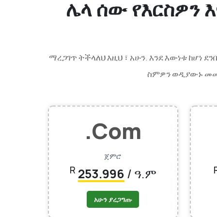
ሌላ ሰው የእርስዎን
ማረጋገጥ ትችላለህ
. እንደ እውነቱ ከሆነ
እዚህ ፣ አሁን
ስምዎን ወዲያውኑ መመዝ
.com
ጀምሮ
R
253.996
/ ዓ.ም
አሁን ያረጋግጡ