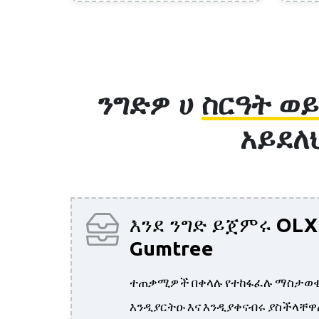
ንግድዎ ሀ
ስርዓት ወ
አይደለ
እንደ ንግድ ይጀምሩ
OLX
Gumtree
ተጠቃሚዎች በቀላሉ የተከፋፈሉ ማስታወቂ
እንዲያርትዑ እና እንዲያቀናብሩ ያስችላቸ