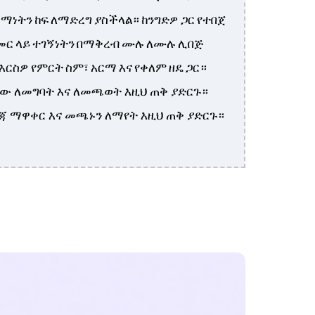
ማነትን ከፍ ለማድረግ ያስችላል። ከንግድዎ ጋር የተበጀ
ስመር ላይ ተገኝነትን በማቅረብ ሙሉ ለሙሉ ሊበጅ
እርስዎ የምርት ስም፣ አርማ እና የቀለም ዘዴ ጋር።
ያው ለመግባት እና ለመጫወት እዚህ ጠቅ ያድርጉ።
ረጃ ማዋቀር እና መጫኑን ለማየት እዚህ ጠቅ ያድርጉ።