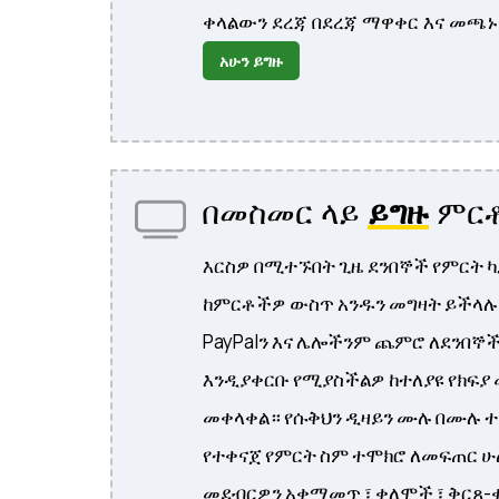
ቀላልውን ደረጃ በደረጃ ማዋቀር እና መጫኑ
አሁን ይግዙ
በመስመር ላይ
ይግዙ
ምርቶ
እርስዎ በሚተኙበት ጊዜ ደንበኞች የምርት 
ከምርቶችዎ ውስጥ አንዱን መግዛት ይችላሉ
PayPalን እና ሌሎችንም ጨምሮ ለደንበኞ
እንዲያቀርቡ የሚያስችልዎ ከተለያዩ የክፍያ
መቀላቀል። የሱቅህን ዲዛይን ሙሉ በሙሉ 
የተቀናጀ የምርት ስም ተሞክሮ ለመፍጠር ሁ
መደብርዎን አቀማመጥ ፣ ቀለሞች ፣ ቅርጸ