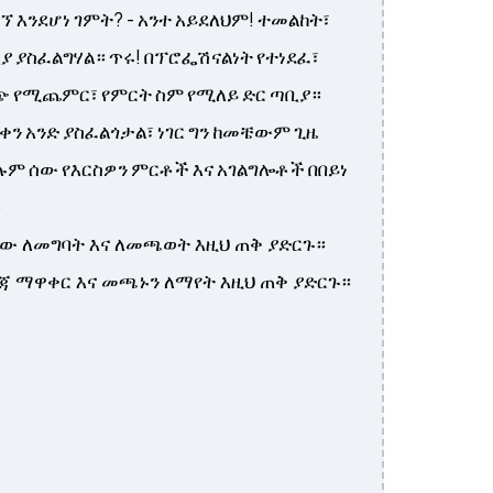
ኘ እንደሆነ ገምት? - አንተ አይደለህም! ተመልከት፣
ቢያ ያስፈልግሃል። ጥሩ! በፕሮፌሽናልነት የተነደፈ፣
ጭ የሚጨምር፣ የምርት ስም የሚለይ ድር ጣቢያ።
ቀን አንድ ያስፈልጎታል፣ ነገር ግን ከመቼውም ጊዜ
ሉም ሰው የእርስዎን ምርቶች እና አገልግሎቶች በበይነ
።
ያው ለመግባት እና ለመጫወት እዚህ ጠቅ ያድርጉ።
ረጃ ማዋቀር እና መጫኑን ለማየት እዚህ ጠቅ ያድርጉ።