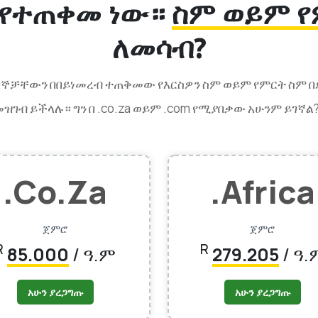
 እየተጠቀመ ነው።
ስም ወይም የ
ለመሳብ?
 ደንበኞቻቸውን በበይነመረብ ተጠቅመው የእርስዎን ስም ወይም የምርት ስም 
ገብ ይችላሉ። ግን በ .co.za ወይም .com የሚያበቃው አሁንም ይገኛል?
.co.za
.africa
ጀምሮ
ጀምሮ
R
R
85.000
/ ዓ.ም
279.205
/ ዓ.
አሁን ያረጋግጡ
አሁን ያረጋግጡ