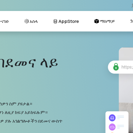
ናገድ
አስላ
AppStore
ማከማቻ
በደመና ላይ
ርስዎን ስም ያዩታል።
ከሆነ ለዚያ ክፍያ አይከፍሉም።
ስዎ ያሉ አገልግሎቶችን በደመና ውስጥ