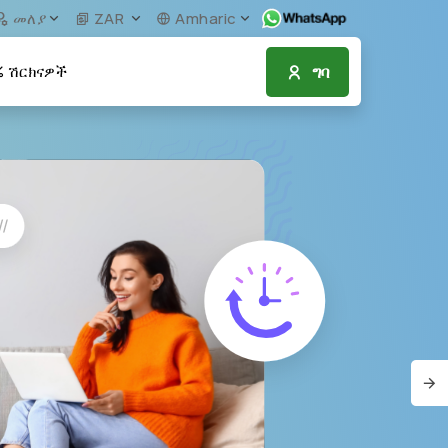
መለያ
ZAR
Amharic
ግባ
ሽርክናዎች