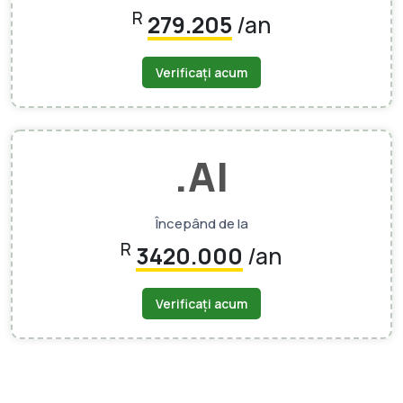
R
279.205
/an
Verificați acum
.AI
Începând de la
R
3420.000
/an
Verificați acum