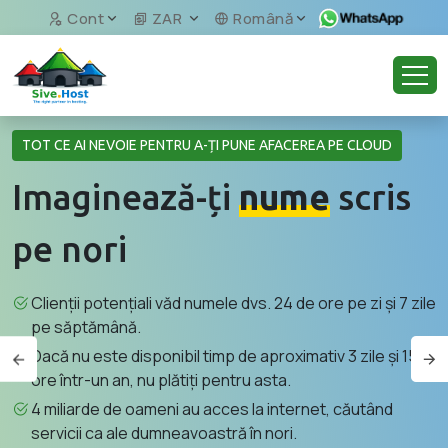
Cont
ZAR
Română
TOT CE AI NEVOIE PENTRU A-ȚI PUNE AFACEREA PE CLOUD
Imaginează-ți
nume
scris
pe nori
Clienții potențiali văd numele dvs. 24 de ore pe zi și 7 zile
pe săptămână.
Dacă nu este disponibil timp de aproximativ 3 zile și 15,6
ore într-un an, nu plătiți pentru asta.
4 miliarde de oameni au acces la internet, căutând
servicii ca ale dumneavoastră în nori.